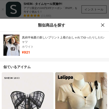
SHEIN - タイムセール実施中!
×
アプリ限定の500円OFFクーポン「JPAPP」を
インストール
今すぐ使おう！
(11,600)
類似商品を探す
真綿半袖夏の新しいプリント上着のおしゃれでゆったりしたtシ
ャツ
ホワイト
¥921
似ているアイテム