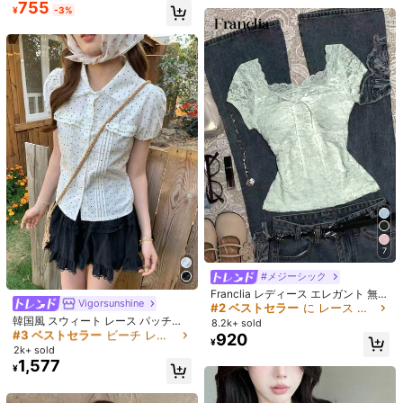
ック 半袖 Tシャツ、夏 ホワイト
メージ加工ネイビーブルー ヴィンテ
#6 ベストセラー
#6 ベストセラー
に ポリエステル デイリーTシャツ
に ポリエステル デイリーTシャツ
売り切れ間近！
755
#1 ベストセラー
ファブリック レディーストップス
ト 夏
¥
-3%
ージロゴプリント 半袖Tシャツ、ア
6.8k+ sold
売り切れ間近！
売り切れ間近！
6.8k+ sold
(500+)
売り切れ間近！
メリカンレトロストリートウェアス
1,178
890
#6 ベストセラー
に ポリエステル デイリーTシャツ
¥
タイル カジュアル サマー
¥
売り切れ間近！
7
#2 ベストセラー
に レース 女性用トップス、ブラウス、Tシャツ
#メジーシック
5
13
売り切れ間近！
Franclia レディース エレガント 無地
#3 ベストセラー
ビーチ レディーストップス
Vigorsunshine
レースアップ トップス 夏用
#2 ベストセラー
#2 ベストセラー
に レース 女性用トップス、ブラウス、Tシャツ
に レース 女性用トップス、ブラウス、Tシャツ
¥182 節約
¥299 節約
高リピート率
売り切れ間近！
韓国風 スウィート レース パッチワ
8.2k+ sold
売り切れ間近！
売り切れ間近！
ーク ペタルスリーブ ピーターパンカ
#3 ベストセラー
#3 ベストセラー
ビーチ レディーストップス
ビーチ レディーストップス
#9 ベストセラー
ファブリック 女性用Tシャツ
MJYY
920
レディースゆったりホワイ
国内発送
#2 ベストセラー
に レース 女性用トップス、ブラウス、Tシャツ
¥
ラー ショートブラウス Tシャツ 夏休
トプリントTシャツ-半袖、ゆったり
600+ sold
2k+ sold
高リピート率
高リピート率
売り切れ間近！
売り切れ間近！
売り切れ間近！
レディース 夏用 アメリカン柄 フィ
売り切れ間近！
み
タイプ、機械洗浄、愛の形の文字パ
445
1,577
ット 半袖Tシャツ ホワイト カジュア
#3 ベストセラー
ビーチ レディーストップス
#9 ベストセラー
#9 ベストセラー
ファブリック 女性用Tシャツ
ファブリック 女性用Tシャツ
¥
-40%
¥
ターンデザイン
ルトップス
高リピート率
売り切れ間近！
売り切れ間近！
売り切れ間近！
6.4k+ sold
(1000+)
829
#9 ベストセラー
ファブリック 女性用Tシャツ