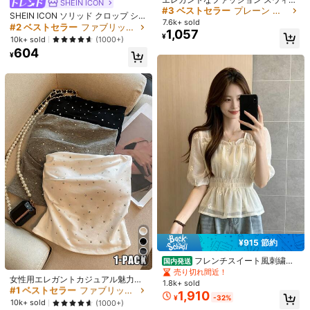
¥148 節約
SHEIN ICON
#1 ベストセラー
に ライトウェイト 女性用トップス、ブラウス、Tシャツ
トガールスタイル パフスリーブTシ
#3 ベストセラー
#3 ベストセラー
プレーン レディーストップス
プレーン レディーストップス
SHEIN ICON ソリッド クロップ シュ
売り切れ間近！
レディース ラウンドネック 半袖Tシ
ャツ、クルーネック レースパッチワ
#韓国スタイル
7.6k+ sold
高リピート率
高リピート率
売り切れ間近！
売り切れ間近！
ルグトップ
#2 ベストセラー
ファブリック レディーストップス
ャツ 夏新作 レタープリント アメリ
ーク リボン スリムフィット 半袖ト
#1 ベストセラー
#1 ベストセラー
に ライトウェイト 女性用トップス、ブラウス、Tシャツ
に ライトウェイト 女性用トップス、ブラウス、Tシャツ
1,057
レディース 夏用 和柄プリント ラウ
#3 ベストセラー
プレーン レディーストップス
¥
カンホットガール風 ファッション カ
ップ 夏
10k+ sold
(1000+)
売り切れ間近！
売り切れ間近！
9.1k+ sold
ンドネック カジュアル 万能 半袖Tシ
(1000+)
売り切れ間近！
ジュアル 万能 スリムフィット クロ
高リピート率
売り切れ間近！
604
ャツ ファッション ホワイト
586
#1 ベストセラー
に ライトウェイト 女性用トップス、ブラウス、Tシャツ
¥
2k+ sold
(100+)
ップド丈 ホワイト
¥
売り切れ間近！
676
¥
-18%
¥915 節約
フレンチスイート風刺繍シ
9
国内発送
#1 ベストセラー
ファブリック レディーストップス
6
フォンブラウス夏のレディースウェ
売り切れ間近！
売り切れ間近！
女性用エレガントカジュアル魅力的
アショート丈シャツシフォン半袖ト
7
1.8k+ sold
#6 ベストセラー
に ポリエステル デイリーTシャツ
#韓国スタイル
なセクシーなミニマリストフレッシ
ップスは、日常の街歩きにぴったり
#1 ベストセラー
#1 ベストセラー
ファブリック レディーストップス
ファブリック レディーストップス
1,910
¥
-32%
ュな通勤用バーサタイルなフィット
売り切れ間近！
レディース カジュアル プレーン Vネ
レディース Y2K アエステティック ダ
売り切れ間近！
売り切れ間近！
10k+ sold
(1000+)
したプリーツバンドゥトップ ホワイ