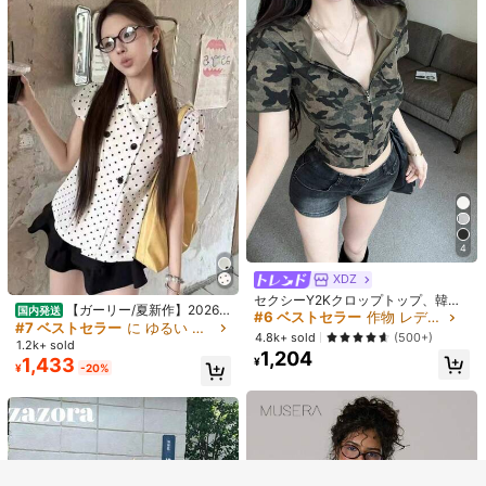
¥
-18%
売り切れ間近！
還暦祝い Tシャツ 男性 女性
国内発送
4
1,078
【 還暦 選べる 筆文字 おもしろ文字
¥
-20%
】 60歳 おもしろTシャツ 赤い ちゃ
#6 ベストセラー
作物 レディーストップス
XDZ
んちゃんこ の代わり プレゼント お
売り切れ間近！
セクシーY2Kクロップトップ、韓国
祝い 誕生日 レディース メンズ
【ガーリー/夏新作】2026
国内発送
ストリートスタイル夏ジッパーフィ
#6 ベストセラー
#6 ベストセラー
作物 レディーストップス
作物 レディーストップス
夏新作 水玉 ピーターパンカラーブラ
#7 ベストセラー
に ゆるい ソフトデイリートップス
ットカモフラージュ半袖フーデッド
7
売り切れ間近！
売り切れ間近！
4.8k+ sold
(500+)
ウス 半袖 ウエストマーク レディー
#3 ベストセラー
に グラフィック ベーシックなカジュアルTシャツ
類似した在庫アイテムはこちら
Tシャツカーディガンクロップドト
1.2k+ sold
全てを見る
1,204
#6 ベストセラー
作物 レディーストップス
ス
ップ
1,433
売り切れ間近！
#カートゥーンポップ
¥
¥
-20%
売り切れ間近！
#3 ベストセラー
#3 ベストセラー
に グラフィック ベーシックなカジュアルTシャツ
に グラフィック ベーシックなカジュアルTシャツ
女性用カジュアルルーズラウンドネ
申し訳ございませんが、この商品は完売しました。
ック漫画プリントショートスリーブT
売り切れ間近！
売り切れ間近！
シャツ、春夏に活躍ホワイト
#3 ベストセラー
に グラフィック ベーシックなカジュアルTシャツ
2.7k+ sold
完売
744
売り切れ間近！
¥