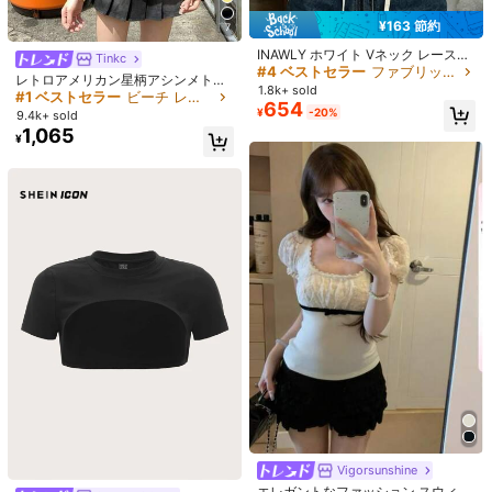
Local Seller
ぱ***ー
が
1日前
にフォローしました
¥163 節約
7
2 フォロワー
4.86
#4 ベストセラー
ファブリック レディーストップス
売り切れ間近！
INAWLY ホワイト Vネック レースト
#1 ベストセラー
ビーチ レディーストップス
Tinkc
フォロー
すべての商品
リム UVカット カバーアップ レディ
#4 ベストセラー
#4 ベストセラー
ファブリック レディーストップス
ファブリック レディーストップス
高リピート率
売り切れ間近！
レトロアメリカン星柄アシンメトリ
ース 夏用 薄手 キャミソール カバー
1.8k+ sold
売り切れ間近！
売り切れ間近！
ーネックカジュアルセクシー半袖ト
#1 ベストセラー
#1 ベストセラー
ビーチ レディーストップス
ビーチ レディーストップス
アップ ショール
654
#4 ベストセラー
ファブリック レディーストップス
ップス、スリミングデザイン、イン
¥
-20%
9.4k+ sold
高リピート率
高リピート率
売り切れ間近！
売り切れ間近！
あなたにおすすめの商品
ススタイル女性用夏黄色
売り切れ間近！
1,065
#1 ベストセラー
ビーチ レディーストップス
¥
高リピート率
売り切れ間近！
おすすめ
アパレルアクセサリー
アンダーウェア＆ルームウェア
ジ
5
#3 ベストセラー
プレーン レディーストップス
Vigorsunshine
高リピート率
売り切れ間近！
エレガントなファッション スウィー
8