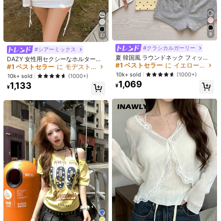
サイズガイド
お探しのサイズがありませんか？ 教えてください
9
37
お届け先
Japan
#1 ベストセラー
に イエロー オフィスデイリートップス
#クラシカルガーリー
#1 ベストセラー
に モデストシック 女性用トップス、ブラウス、Tシャツ
#シアーミックス
高リピート率
売り切れ間近！
夏 韓国風 ラウンドネック フィット
送料無料
売り切れ間近！
DAZY 女性用セクシーなホルターネ
カジュアル ドット柄 半袖Tシャツ イ
#1 ベストセラー
#1 ベストセラー
に イエロー オフィスデイリートップス
に イエロー オフィスデイリートップス
ック リボン ストラップ ルーチェ シ
#1 ベストセラー
#1 ベストセラー
に モデストシック 女性用トップス、ブラウス、Tシャツ
に モデストシック 女性用トップス、ブラウス、Tシャツ
500 ポイント 付与遅延
お届け予定日:
8月14日 - 8月17日
エロー、エステティック
アー ビーチカバーアップ水着ラッ
高リピート率
高リピート率
売り切れ間近！
売り切れ間近！
10k+ sold
(1000+)
売り切れ間近！
売り切れ間近！
10k+ sold
(1000+)
プ、夏のY2Kロングスリーブ女性用
1,069
#1 ベストセラー
に イエロー オフィスデイリートップス
1,133
#1 ベストセラー
に モデストシック 女性用トップス、ブラウス、Tシャツ
¥
トップス オフショル
返品無料
¥
高リピート率
売り切れ間近！
売り切れ間近！
安全な支払い · プライバシー保護
Sold by & Ships from: Qing Xiu
製品詳細
素材:
編み物生地
組成:
100% コットン
もっと見る
2 フォロワー
4.86
Qing Xiu
2 フォロワー
4.86