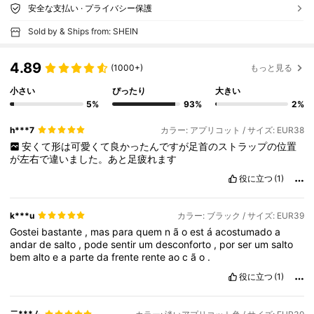
安全な支払い · プライバシー保護
Sold by & Ships from: SHEIN
4.89
(1000+)
もっと見る
小さい
ぴったり
大きい
5%
93%
2%
h***7
カラー: アプリコット / サイズ: EUR38
安くて形は可愛くて良かったんですが足首のストラップの位置
が左右で違いました。あと足疲れます
役に立つ
(1)
k***u
カラー: ブラック / サイズ: EUR39
Gostei
bastante
,
mas
para
quem
n
ã
o
est
á
acostumado
a
andar
de
salto
,
pode
sentir
um
desconforto
,
por
ser
um
salto
bem
alto
e
a
parte
da
frente
rente
ao
c
ã
o
.
役に立つ
(1)
二***ム