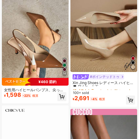
イブニングドレスシューズ バックス
トラップ付き
14
#ポインテッドトゥ
#1 ベストセラー
カーキ レディースパンプス
¥460 節約
高リピート率
Xin Jing Shoes レディース ハイヒー
ル ドレスシューズ、ファッションパ
#1 ベストセラー
#1 ベストセラー
カーキ レディースパンプス
カーキ レディースパンプス
女性用ハイヒールパンプス、尖った
ンプス、エレガント
100+ sold
高リピート率
高リピート率
1,598
先端ハイヒール、ファッションステ
¥
-22%
概算
2,691
ィレット、スリングバックサンダ
#1 ベストセラー
カーキ レディースパンプス
¥
-4%
概算
ル、キトゥンヒール
高リピート率