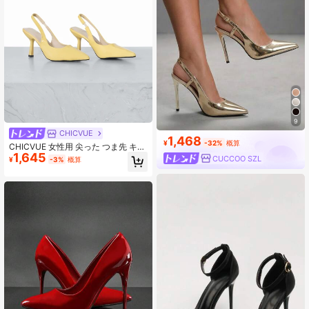
9
CHICVUE
1,468
¥
-32%
概算
CHICVUE 女性用 尖った つま先 キト
1,645
ゥンヒール スリッポン サンダル
CUCCOO SZL
¥
-3%
概算