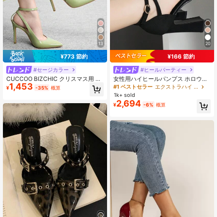
13
20
¥773 節約
¥166 節約
#セージカラー
#ヒールパーティー
CUCCOO BIZCHIC クリスマス用 多
女性用ハイヒールパンプス ホロウア
1,453
目的 尖った先端 レディース ハイヒ
ウト、超ハイヒール、ピンク、アプ
#1 ベストセラー
エクストラハイ ヒール
¥
-35%
概算
ール
リコット、ホワイト、ブラック、レ
1k+ sold
ッド、シルバー、ゴールドから選択
2,694
¥
-6%
概算
可能、ファッショナブル