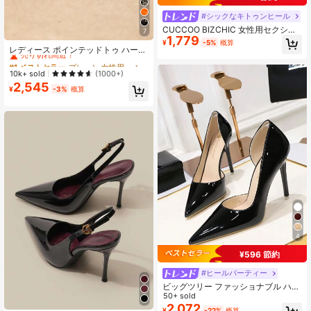
#シックなキトゥンヒール
CUCCOO BIZCHIC 女性用セクシー
7
#1 ベストセラー
プレーン 女性用パンプス
1,779
なポインテッドトゥハイヒールパン
¥
-5%
概算
プス、レッドのパーティー/ウェディ
売り切れ間近！
レディース ポインテッドトゥ ハーフ
ングドレス用シューズ、春のシュー
スリッポン ファッション シルバー
#1 ベストセラー
#1 ベストセラー
プレーン 女性用パンプス
プレーン 女性用パンプス
ズ、春休み、イースター、クリスマ
ハイヒール ミュールシューズ スティ
売り切れ間近！
売り切れ間近！
10k+ sold
(1000+)
ス、バレンタインデー向け
レットヒール
2,545
#1 ベストセラー
プレーン 女性用パンプス
¥
-3%
概算
売り切れ間近！
4
¥596 節約
#ヒールパーティー
ビッグツリー ファッショナブル ハイ
ヒール パーティー用、ウィメンズ パ
50+ sold
ンプス、尖った ヒール
2,072
¥
-22%
概算