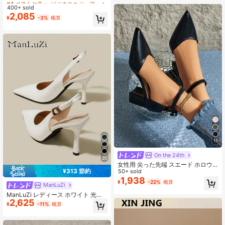
ングバックシューズ レディース エレ
ント、パーティー向け
400+ sold
売り切れ間近！
売り切れ間近！
ガント スティレットヒール クローズ
2,085
#4 ベストセラー
ビジネスカジュアル 女性用パンプス
¥
-3%
概算
ドトゥサンダル キトゥンヒール
売り切れ間近！
15
On the 24th
20
女性用 尖った先端 スエード ホロウ
¥313 節約
アウト リボン付き チャンキーヒール
50+ sold
パンプス、デイリー、仕事、ビジネ
1,938
¥
-22%
概算
ManLuZi
スなど様々なシーンで活躍、ブラッ
ク、プラスサイズ、母の日ギフト
ManLuZi レディース ホワイト 光沢
2,625
ポインテッドトゥ キトゥンヒール ス
¥
-11%
概算
ティレット ハイヒール パンプス エ
レガント フォーマル ファッション
クローズドトゥ バックル パーティー