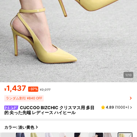
1/10
1,437
-37%
¥
¥2,277
ランダム割引 ¥840 OFF
CUCCOO BIZCHIC クリスマス用 多目
4.89
(
1000+
)
的 尖った先端 レディース ハイヒール
カラー: 淡い黄色