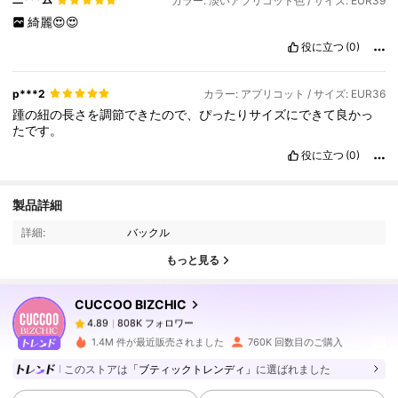
カラー: 淡いアプリコット色 / サイズ: EUR39
綺麗😍😍
役に立つ
(0)
p***2
カラー: アプリコット / サイズ: EUR36
踵の紐の長さを調節できたので、ぴったりサイズにできて良かっ
たです。
役に立つ
(0)
808K フォロワー
4.89
製品詳細
詳細:
バックル
808K フォロワー
4.89
もっと見る
CUCCOO BIZCHIC
808K フォロワー
4.89
c***4
は
1日前
に購入しました
1.4M 件が最近販売されました
760K 回数目のご購入
808K フォロワー
4.89
このストアは
「ブティックトレンディ」
に選ばれました