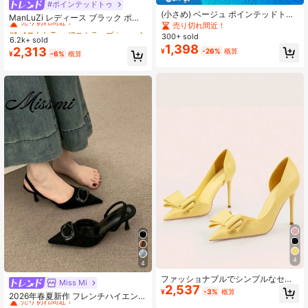
#ポインテッドトゥ
#1 ベストセラー
細ストラップ レディースパンプス
(小さめ) ベージュ ポインテッドトゥ
売り切れ間近！
ManLuZi レディース ブラック ポイ
レディース ハイヒールシューズ、春
売り切れ間近！
ンテッドトゥ シングルストラップ チ
#1 ベストセラー
#1 ベストセラー
細ストラップ レディースパンプス
細ストラップ レディースパンプス
秋に使える スリムヒール スリッポン
ャンキーヒール ハイヒールシューズ
300+ sold
6.2k+ sold
売り切れ間近！
売り切れ間近！
パンプス、ドレス、通勤、仕事に適
エレガント ポインテッドトゥ フォー
1,398
2,313
¥
-26%
概算
しています
#1 ベストセラー
細ストラップ レディースパンプス
¥
-6%
概算
マル ハイヒールシューズ ファッショ
売り切れ間近！
ナブル スリングバック ハイヒールシ
ューズ
4
4
ファッショナブルでシンプルなセク
Miss Mi
#4 ベストセラー
ビジネスカジュアル 女性用パンプス
2,537
シーなスリムヒール、尖った先端の
¥
-3%
概算
売り切れ間近！
2026年春夏新作 フレンチハイエンド
スティレットハイヒールシューズ、
ポルカドット ポインテッドトゥ スリ
リボンとくり抜きデザイン、エレガ
#4 ベストセラー
#4 ベストセラー
ビジネスカジュアル 女性用パンプス
ビジネスカジュアル 女性用パンプス