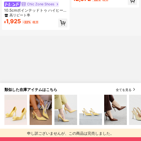
Chic Zone Shoes
10.5cmポインテッドトゥ ハイヒール
パンプス ウィメンズ、エレガントな
高リピート率
スティレットアンクルストラップ メ
1,925
¥
-22%
概算
タルデコレーション、セクシーなブ
ラック光沢PU素材、パーティー、バ
レンタインデートに
類似した在庫アイテムはこちら
全てを見る
申し訳ございませんが、この商品は完売しました。