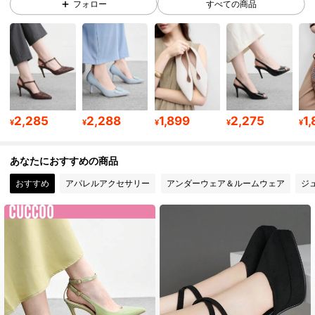
フォロー
すべての商品
808K フォロワー
4.89
808K フォロワー
4.89
808K フォロワー
4.89
2,285
2,288
1,899
2,275
1
¥
¥
¥
¥
¥
あなたにおすすめの商品
808K フォロワー
4.89
おすすめ
アパレルアクセサリー
アンダーウェア＆ルームウェア
ジ
808K フォロワー
4.89
808K フォロワー
4.89
808K フォロワー
4.89