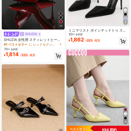
9
25
ミニマリスト ポインテッドトゥ ステ
SHUZIA
ィレットヒール パンプス、エレガン
50+ sold
トなブラック アンクルストラップ パ
1,862
SHUZIA 女性用 スティレットヒール
¥
-22%
概算
ンプス、エレガントなポインテッド
パテント調素材 ポインテッドトゥ パ
#1 ベストセラー
に レッドセクシー 女性用ハイヒール
ヒール
ンプス
70+ sold
1,814
¥
-32%
概算
14
¥94 節約