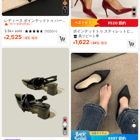
7
#1 ベストセラー
テクスチャパターン 女性用パンプス
売り切れ間近！
レディース ポインテッドトゥ ハーフ
¥520 節約
スリングバック ミュール ハイヒール
#1 ベストセラー
#1 ベストセラー
テクスチャパターン 女性用パンプス
テクスチャパターン 女性用パンプス
シューズ ファッション シルバー ス
売り切れ間近！
売り切れ間近！
ポインテッドトゥ スティレットヒー
3.5k+ sold
(1000+)
ティレットパンプス アウトドア用
ル パンプス、エレガント、パーティ
2,525
高リピート率
#1 ベストセラー
テクスチャパターン 女性用パンプス
¥
-3%
概算
ー、ハイヒール
1,622
売り切れ間近！
¥
-24%
概算
9
¥497 節約