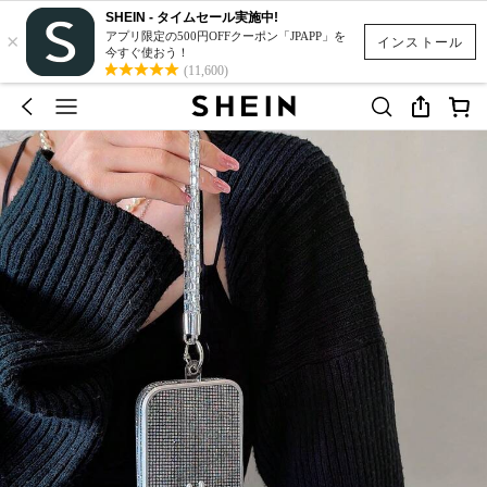
SHEIN - タイムセール実施中!
×
アプリ限定の500円OFFクーポン「JPAPP」を
インストール
今すぐ使おう！
(11,600)