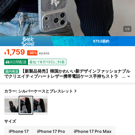
1/5
¥753節約
1,759
-30%
¥
¥2,512
3日間配達
最短で8月13日に到着
【新製品発売】韓国かわいい新デザインファッショナブル
国内発送
でクリエイティブハートレザー携帯電話ケース手持ちストラ
ップ付きiPhone17pro/17promax/16/16pro/16promax/15/1
5promax/14/14pro/14promax/13/対応、ミニマリストデザイ
ン、冬、女性向け、防水、人気 携帯ケース 耐衝撃 落下防止 高級
カラー: シルバーケースとブレスレット
感、
サイズ
iPhone 17
iPhone 17 Pro
iPhone 17 Pro Max