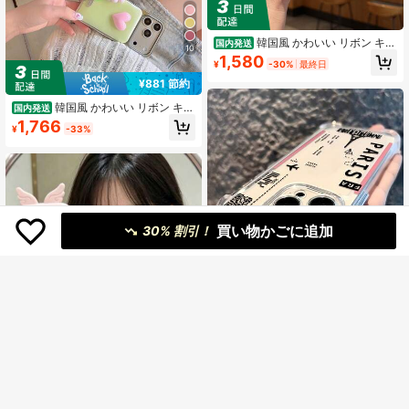
韓国風 かわいい リボン キラ
国内発送
10
キラ スマホケース iPhone17pro/17pr
1,580
¥
-30%
最終日
omax/16/16pro/16promax/15/15pro
max/14/14pro/14promax/13，女子
¥881 節約
おしゃれ アイフォン カバー
韓国風 かわいい リボン キラ
国内発送
キラ スマホケース iPhone17pro/17pr
1,766
¥
-33%
omax/16/16pro/16promax/15/15pro
max/14/14pro/14promax/13，女子
おしゃれ アイフォン カバー
買い物かごに追加
30% 割引！
【24時間発送】ミニマリス
国内発送
12
トパリチケット柄透明ソフト耐衝撃
909
¥
-23%
ケース（シリーズ用）、日常の必需
品。完璧な贈り物。
【人気のあるもの】韓国か
国内発送
わいい新デザイン 天使の翼の造形 ダ
70+ sold
ウンジャケット風 キャンディー色 ス
1,523
¥
-20%
マホケース セレブ同款 iPhone17/17