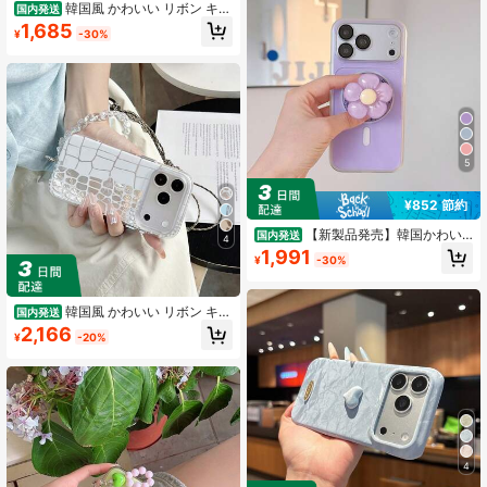
韓国風 かわいい リボン キラ
国内発送
キラ スマホケース iPhone17pro/17pr
1,685
¥
-30%
omax/16/16pro/16promax/15/15pro
max/14/14pro/14promax/13，女子
おしゃれ アイフォン カバー
5
¥852 節約
【新製品発売】韓国かわい
国内発送
4
い新デザインファッショナブルでク
1,991
¥
-30%
リエイティブハートレザー携帯電話
ケース手持ちストラップ付きiPhone
17pro/17promax/16/16pro/16proma
x/15/15promax/14/14pro/14promax/
韓国風 かわいい リボン キラ
国内発送
13/対応、ミニマリストデザイン、
キラ スマホケース iPhone17pro/17pr
2,166
¥
-20%
冬、女性向け、防水、人気 携帯ケー
omax/16/16pro/16promax/15/15pro
ス 耐衝撃 落下防止 高級感、
max/14/14pro/14promax/13，女子
おしゃれ アイフォン カバー
4