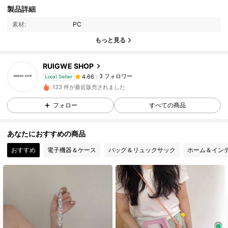
3 フォロワー
4.66
製品詳細
3 フォロワー
4.66
素材:
PC
3 フォロワー
4.66
もっと見る
3 フォロワー
4.66
RUIGWE SHOP
3 フォロワー
4.66
Local Seller
8***9
が
1日前
にフォローしました
133 件が最近販売されました
3 フォロワー
4.66
フォロー
すべての商品
あなたにおすすめの商品
おすすめ
電子機器＆ケース
バッグ＆リュックサック
ホーム＆イン