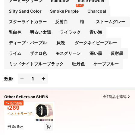
アーミーグリーン
Rainbow
Rose Powder
4 left
Silty Sand Color
Smoke Purple
Charcoal
スターライトカラー
反射白
梅
ストームグレー
乳白色
明るい太陽
ライラック
青い海
ディープ・パープル
貝殻
ダークネイビーブルー
ライム
ザクロ色
モスグリーン
深い黒
反射黒
ミッドナイトブルーブラック
牡丹色
ケープブルー
数量:
Other Sellers on SHEIN
全1商品を確認
最安価格
269
¥
ベストセラー 1位
So Buy