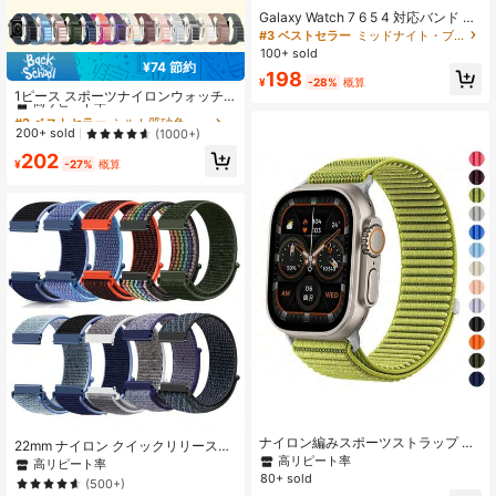
3.4K フォロワー
4.92
Galaxy Watch 7 6 5 4 対応バンド 40
mm 44mm/Watch 5 Pro 45mm/Acti
#3 ベストセラー
ミッドナイト・ブルー ウォッチバンド
ve 2バンド/Watch 3 41mm/Galaxy
100+ sold
Watch 6 4 Classic対応 20mm 22mm
¥74 節約
#2 ベストセラー
シルト質砂色 ウォッチバンド
198
3.4K フォロワー
ストレッチ スポーツソロループ 通気
4.92
¥
-28%
概算
高リピート率
性リストバンド
1ピース スポーツナイロンウォッチ
バンド Apple Watch 38/40/41/42/4
#2 ベストセラー
#2 ベストセラー
シルト質砂色 ウォッチバンド
シルト質砂色 ウォッチバンド
4/45/46/49 mm対応 ソフト、通気
高リピート率
高リピート率
200+ sold
(1000+)
性、調節可能な粘着ストラップ Appl
3.4K フォロワー
4.92
#2 ベストセラー
シルト質砂色 ウォッチバンド
202
e Watch Series Ultra/11/10/9/8/7/6
¥
-27%
概算
高リピート率
Se/5/4/3対応 男女兼用 着用しやすい
ウォッチバンド
ナイロン編みスポーツストラップ Ap
22mm ナイロン クイックリリースバ
ple Watch バンド 10 42 46MM対応
高リピート率
ンド HUAWEI対応 Samsung Galaxy
高リピート率
ブレスレット Apple Watch 9 8 7 6 5
Watch 3 45mm/Galaxy Watch 46m
80+ sold
(500+)
4 SE Ultra 2 49mm 46 45 44 42 41
m/Gear S3 Frontier/Classic/Garmin