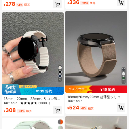
336
40 38mm対応
278
Venu 3/Venu 2/Vivoactive 4/Fossil
¥
-22%
概算
¥
-3%
概算
Gen 6 44mmバンド レディース メン
ズ
4
11
¥45 節約
¥139 節約
18mm/20mm/22mm 超薄型シリコン
18mm、20mm、22mmシリコン製マ
製マグネット式腕時計バンド - Hua
100+ sold
グネット式ウォッチストラップ。Sa
60+ sold
(1000+)
wei、Galaxy Watch 7/6/5/4 40mm/
524
msung Galaxy Watch 3/4/5/6/7、ウ
¥
-8%
概算
44mm、Galaxy Watch 5 Pro、Gala
308
ォッチバンド GT6/5/4/3、Garmin、
¥
-31%
概算
xy Active 2、Watch 6/4、GT6/GT5/
Amazfit、その他ブランドの腕時計に
GT4/GT3/GT2 Proに対応 - 快適なユ
対応。
ニセックスデザイン