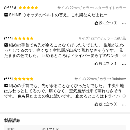
か***え
サイズ: 22mm / カラー: スターライトカラー
SHINE
ウオッチのベルトの替え。これ楽なんだよねー
役に立つ
(1)
r***i
サイズ: 22mm / カラー: 深い黒
細めの手首でも先が余ることなくぴったりでした。
生地がふわ
っとしてるので、痛くなく空気層が出来て蒸れなさそうです。
見
たままの色でした。
止めるところはドライバー要らずのワンタッ
チ式でした。
役に立つ
(1)
r***i
サイズ: 22mm / カラー: Rainbow
細めの手首でも、先が余ることなくぴったりでした。
中央生地
はふわっとしてるので、痛くなく、空気層が出来て蒸れなさそう
です。
色も見たままの色に近いです。
止めるところはドライバー
要らずのワンタッチでした。
役に立つ
(1)
3.4K フォロワー
4.92
製品詳細
素材:
ポリアミド