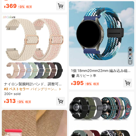
c/Active 2 47mm/46mm/45mm/44
mm/Galaxy Watch 4 Classic 42mm
369
mm/43mm/42mm/40mmウォッチ対
¥
-3%
概算
46mm/Gear Sportと互換性あり
応; HW Watch GT3/2 42mm/GT 3 Pr
o/GT Cyberウォッチ用クイックリリ
ース交換ストラップ
8
1個 18mm20mm22mm 編み込み磁気
ループ Sam Galaxy Watch 7/6/5/4 4
高リピート率
0mm44m/6 Classic 43mm 47mm/A
395
ctive 2/Gear S3 Classic/HW GT5/G
ナイロン製腕時計バンド、調整可能
¥
-9%
概算
T4 41mm 46mm/GT2/GT 3 42mm 4
な編み込みループストラップ、メン
#2 ベストセラー
パイングリーン ウォッチバンド
6mm/HW Watch 4 Pro/Watch GT 5
ズ&レディース、20mm 22mmから選
200+ sold
Pro ウォッチバンド対応、調節可能
択可能
313
な伸縮性ナイロンリストバンドブレ
¥
-3%
概算
スレット Garmin Fenix7/6/5/Forerun
ner945/645対応、Apple Watch Seri
es11 42mm 46mm対応