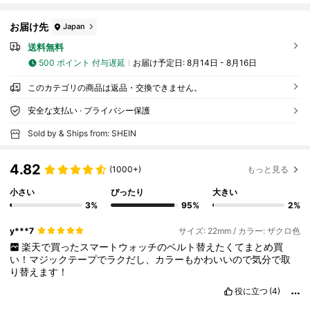
お届け先
Japan
送料無料
500 ポイント 付与遅延
お届け予定日:
8月14日 - 8月16日
このカテゴリの商品は返品・交換できません。
安全な支払い · プライバシー保護
Sold by & Ships from: SHEIN
4.82
(1000+)
もっと見る
小さい
ぴったり
大きい
3%
95%
2%
y***7
サイズ: 22mm / カラー: ザクロ色
楽天で買ったスマートウォッチのベルト替えたくてまとめ買
い！マジックテープでラクだし、カラーもかわいいので気分で取
り替えます！
役に立つ
(4)