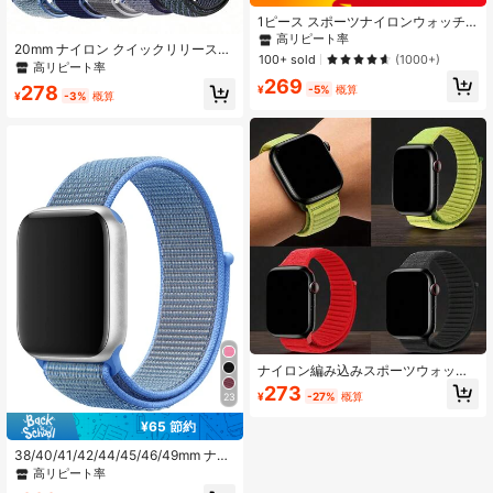
1ピース スポーツナイロンウォッチ
バンド Apple Watch 38/40/41/42/4
高リピート率
20mm ナイロン クイックリリースバ
4/45/46/49 mm対応 ソフト、通気
100+ sold
(1000+)
ンド HUAWEI対応 Samsung Galaxy
高リピート率
性、調節可能な粘着ストラップ Appl
Watch 6/5/4 40mm 44mm/Watch 6/
269
e Watch Series Ultra/11/10/9/8/7/6
278
¥
-5%
概算
4 Classic 43mm 47mm 42mm 46m
¥
-3%
概算
Se/5/4/3対応 男女兼用 着用しやすい
m/Watch 5 Pro/Garmin Vivoactive
ウォッチバンド
5/Vivoactive 3/Venu/Venu 2 Plus 女
性用/男性用
ナイロン編み込みスポーツウォッチ
バンド、10、42、46mm対応、9、
273
¥
-27%
概算
23
8、7、6、5、4 SE、Ultra 2対応、サ
イズは49mm、46mm、45mm、44
¥65 節約
mm、42mm、41mm、40mm、38m
m
38/40/41/42/44/45/46/49mm ナイ
ロンスポーツウォッチバンド、調整
高リピート率
可能な通気性のある織りストラッ