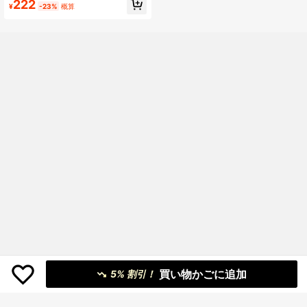
222
プ、シリーズ Ultra 11/10/9/8/7/6/5/
¥
-23%
概算
4/3/2/1 SE対応、ユニセックス、バ
ックトゥースクールギフトに適して
います
買い物かごに追加
5% 割引！