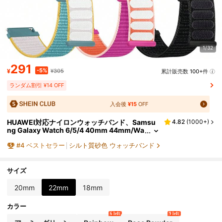
1/32
291
-5%
¥
¥305
累計販売数 100+件
ランダム割引 ¥14 OFF
入会後
¥15
OFF
HUAWEI対応ナイロンウォッチバンド、Samsu
4.82
(
1000+
)
ng Galaxy Watch 6/5/4 40mm 44mm/Wa
tch 6 Classic 43mm 47mm/Watch 5 Pro
#
4
ベストセラー
シルト質砂色 ウォッチバンド
45mm/Watch 4 Classic 42mm 46mm、20m
m 22mmクイックリリース交換用スポーツスト
ラップ、新学期を迎える学生へのギフトとして
サイズ
20mm
22mm
18mm
カラー
6 left
9 left