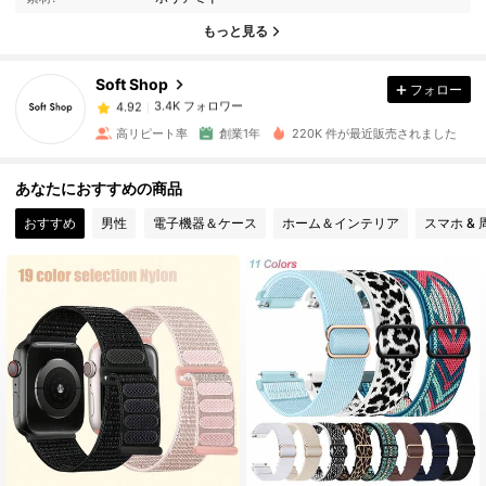
3.4K フォロワー
4.92
もっと見る
Soft Shop
フォロー
3.4K フォロワー
4.92
b***7
は
1日前
に購入しました
高リピート率
創業1年
220K 件が最近販売されました
3.4K フォロワー
4.92
あなたにおすすめの商品
おすすめ
男性
電子機器＆ケース
ホーム＆インテリア
スマホ &
3.4K フォロワー
4.92
3.4K フォロワー
4.92
3.4K フォロワー
4.92
3.4K フォロワー
4.92