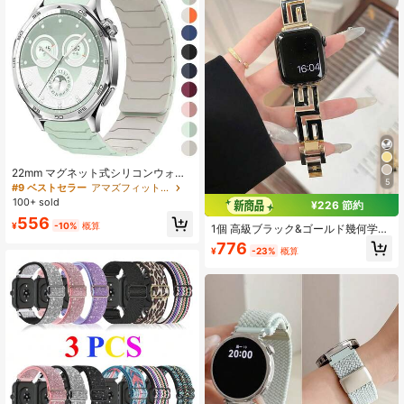
22mm マグネット式シリコンウォッ
5
チバンド、Huawei Watch GT5 GT4
#9 ベストセラー
アマズフィット ウォッチバンド
3 46mm、Amazfit Balanceに対応
100+ sold
¥226 節約
556
¥
-10%
概算
1個 高級ブラック&ゴールド幾何学模
様ウォッチバンド 38mm 40mm 41m
776
¥
-23%
概算
m 42mm 44mm 45mm 46mm 49m
m対応、エレガントな中空ウォッチ
バンド Series Ultra 11 10 9 8 7 SE3
6 5 4 3対応、ユニークなウォッチバ
ンドアクセサリー