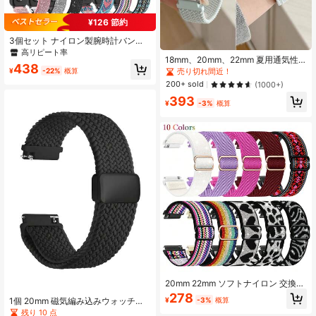
¥126 節約
3個セット ナイロン製腕時計バンド
HUAWEI Galaxy Watch 6/5/4 40mm
高リピート率
18mm、20mm、22mm 夏用通気性
44mm/Watch 6 Classic 43mm 47m
438
抜群磁気調節可能ナイロン編みウォ
m/Watch 5 Pro 45mm/Watch 4 Clas
売り切れ間近！
¥
-22%
概算
ッチバンド、サムスンギャラクシ
sic 42mm 46mm、20mm 22mm ク
200+ sold
(1000+)
ー、ガーミン、アマゾンフィット対
イックリリース交換用スポーツスト
393
応、丈夫で柔らかく通気性抜群
ラップ
¥
-3%
概算
20mm 22mm ソフトナイロン 交換用
バンド Galaxy Watch Active 2 44m
278
1個 20mm 磁気編み込みウォッチバ
¥
-3%
概算
m 40mm/Galaxy Watch 5 Pro 45m
ンド、 Galaxy 7/6/5 Pro/4/6 Classi
残り 10 点
m/Galaxy Watch 5/Galaxy Watch 42