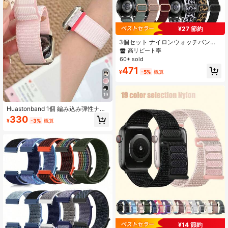
¥27 節約
3個セット ナイロンウォッチバンド
HUAWEI対応 Samsung Galaxy Watc
高リピート率
h 6/5/4 40mm 44mm/Watch 6 Clas
60+ sold
sic 43mm 47mm/Watch 5 Pro 45m
471
m/Watch 4 Classic 42mm 46mm、2
¥
-5%
概算
0mm 22mm クイックリリース交換用
スポーツストラップ
19
Huastonband 1個 編み込み弾性ナイ
ロン通気性快適スポーツウォッチバ
330
¥
-3%
概算
ンド 女性用 38/40/41mm、42/44/4
5/46/49mm対応、Ultra3/2/1/Se/S1
1/S10/S9/S8/S7/S6/S5/S4/S3/S2/S
1に適し、アウトドアスポーツフィッ
トネス若者ファッション男女夏ビー
チアクセサリーホリデーギフトに最
適
¥14 節約