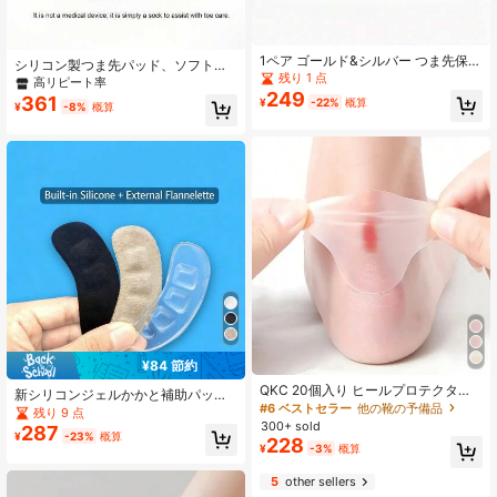
1ペア ゴールド&シルバー つま先保護
シリコン製つま先パッド、ソフトで
カバー、ファッショナブル&エレガン
残り 1 点
弾力性のある足保護パッド、ワンサ
高リピート率
トな靴先修理カバー、尖ったつま先
249
イズ、ハイヒールと日常の靴に適し
361
¥
-22%
概算
のハイヒール、夏サンダル、ウェッ
¥
-8%
概算
ています、再利用可能で洗えるフッ
ジ、その他のパーティー、結婚式な
トケアアクセサリー、ユニセックス
どのシーンに適しています
の日常的なフットパッド
¥84 節約
QKC 20個入り ヒールプロテクター -
新シリコンジェルかかと補助パッド&
靴用粘着性ブリスターパッド、快適
#6 ベストセラー
他の靴の予備品
前足パッド、ソフトマッサージ、滑
残り 9 点
なフットケアクッショングリップ、
り止め、耐摩耗性、ユニセックス ハ
300+ sold
287
レディースサンダル、パンプス、シ
¥
-23%
概算
ーフサイズインソール
228
¥
-3%
概算
ューズアクセサリー
5
other sellers