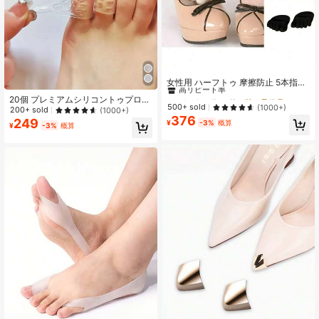
#3 ベストセラー
他の靴の予備品
高リピート率
女性用 ハーフトゥ 摩擦防止 5本指ソ
ックス (ハーフペア)、通気性の高い
#3 ベストセラー
#3 ベストセラー
他の靴の予備品
他の靴の予備品
20個 プレミアムシリコントゥプロテ
ハイヒール専用ハーフサイズインソ
高リピート率
高リピート率
500+ sold
(1000+)
クター - 高通気性、低摩擦、快適フ
200+ sold
(1000+)
ール、目立たないつま先分離ハイヒ
376
ィットのシューズ/ブーツアクセサリ
#3 ベストセラー
他の靴の予備品
249
ールソックス、滑り止め、吸湿速
¥
-3%
概算
¥
-3%
概算
ー。着用が簡単、水疱を効果的に和
高リピート率
乾、通気性、ソフトインソール付
らげ、男女両用に適しています。
き、最大限の快適性のためのエルゴ
ノミックデザイン 1ペア