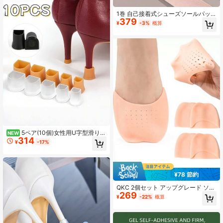
1巻 自己接着式シューズソールパッ
379
ド、通気性 滑り止め、DIYシューズ
¥
-3%
概算
アクセサリー ハイヒール、ゴールド
ハイヒール、レッドソール、サマー
サンダル、ウェッジに適しています
5ペア(10個)女性用U字型滑り止
NEW
314
め静音ヒールプロテクター、耐摩耗
¥
-17%
性ヒール交換キャップ、ハイヒー
ル、サンダル、ウェッジシューズ、
ブーツなどに適しています
¥78 節約
QKC 2個セット アップグレード ソフ
269
トジェル 足指プロテクター、バレエ
¥
-22%
概算
用トウキャップ、クッション ポアン
トシューズ用トウパッド、摩擦軽減
＆快適性向上、ホワイト＆ベージュ
色展開