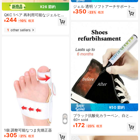
ジェル 透明 ソフトアーチサポートパ
¥26 節約
350
ッド 男女兼用、扁平足サポート、内
¥
-23%
概算
QKC 1ペア 再利用可能なジェルヒー
側アーチパッド、ハーフサイズイン
244
ルプロテクター、伸縮性のある通気
ソール
¥
-10%
概算
性のある足の摩擦防止、一日中快適
なフットアクセサリー
1
other sellers
¥50 節約
ブラック抗酸化カラーペン、白と黒
のスポーツシューズ修理に適し、色
60+ sold
復元、黄ばみ除去とホワイトニン
172
¥
-23%
概算
グ、男女のスポーツシューズ、カジ
1個 調整可能なつま先矯正器
ュアルシューズ、白い靴に適し、夏
305
¥
-21%
概算
休みギフト、バケーション必需品、