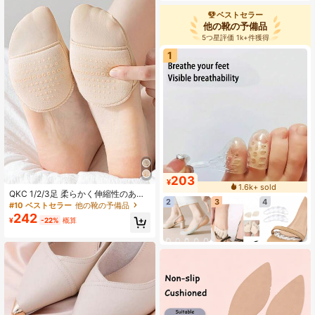
ベストセラー
他の靴の予備品
5つ星評価 1k+件獲得
1
203
¥
1.6k+ sold
QKC 1/2/3足 柔らかく伸縮性のある
2
3
4
前足部靴下、滑り止め底、冬用シュ
#10 ベストセラー
他の靴の予備品
ーズアクセサリーギフトアイデア
242
¥
-22%
概算