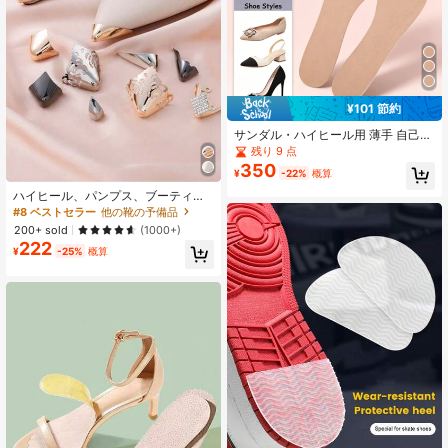
¥101 節約
サンダル・ハイヒール用 薄手 自己接
着式 尖ったつま先 レザーインソー
残り 9 点
ル、吸汗 滑り止め 豚革パッド、デイ
350
¥
-22%
概算
リーカジュアルウェア用
ハイヒール、パンプス、ブーティー
のつま先保護金属パーツ2個入り(接
#8 ベストセラー
他の靴の予備品
着剤なし)、女性用パンプス、ホワイ
200+ sold
(1000+)
トヒール、シューズアクセサリーの
222
ギフトアイデア
¥
-25%
概算