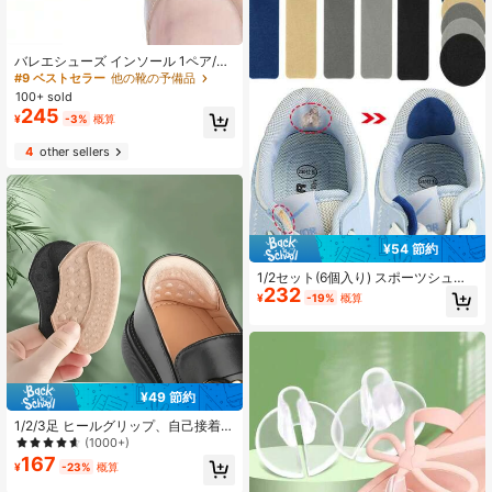
バレエシューズ インソール 1ペア/2
ペア ソフトシリコントウパッド フッ
#9 ベストセラー
他の靴の予備品
トケアツール つま先&ソール プロテ
100+ sold
クター ダンス用 女性 シューズアク
245
¥
-3%
概算
セサリー ギフトアイデア
4
other sellers
¥54 節約
1/2セット(6個入り) スポーツシュー
232
ズ サイドエッジ修繕パッチ、裏地穴
¥
-19%
概算
補修、かかと摩耗プロテクターステ
ッカー、レディース メンズ スニーカ
ー、カジュアルシューズ、シューズ
アクセサリー
¥49 節約
1/2/3足 ヒールグリップ、自己接着式
シューインサート、快適な摩擦防
(1000+)
止、滑り止めヒールプロテクター、
167
¥
-23%
概算
ワンサイズ全て対応、ハイヒール、
フラット、レディースローファー、