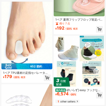
白ヒールに適用、冬のプレゼントに
最適
1ペア 夏用フリップフロップ前足パ
ッド、GELハーフサイズインソー
残り 7 点
ル、ユニセックス前足クッション、
192
¥
-23%
概算
滑り止め耐摩耗防水フォームライニ
ングパッド
¥52 節約
1ペア TPU素材の足指セパレータ
179
ー、快適 柔らかく伸縮性のある足指
¥
-23%
概算
仕切り、滑り止め&無臭、あらゆる種
類の靴に適しています
砂いらず] easy フックなし
国内発送
6,574
★砂よけ 靴カバー テニス 砂よけカ
¥
-20%
バー オムニコート トレッキング 登
山 ガーデニング 日本製 ゴルフ
1
other sellers