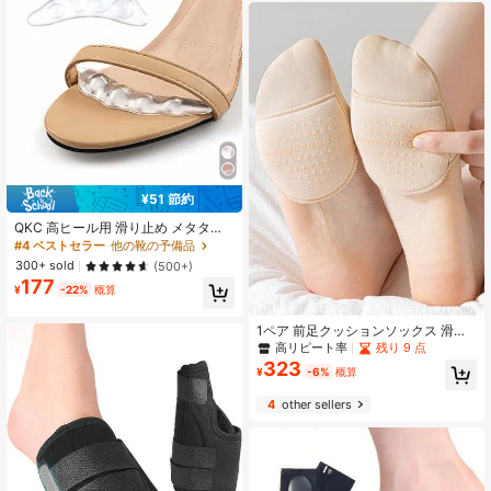
¥51 節約
QKC 高ヒール用 滑り止め メタタル
サルパッド 2個セット、透明 ハーフ
#4 ベストセラー
他の靴の予備品
サイズインソール、滑り止め&耐摩耗
300+ sold
(500+)
性シューズパッド
177
¥
-22%
概算
1ペア 前足クッションソックス 滑り
止め 痛み軽減 吸湿速乾 カジュアル
高リピート率
残り 9 点
シューズ ハイヒール用 アクセサリー
323
¥
-6%
概算
ギフトアイデア
4
other sellers