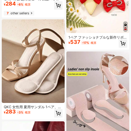
284
チ、足の保湿&保湿、乾燥肌のひび割
¥
-6%
概算
れ修復
7
other sellers
1ペア ファッショナブルな新作リボ
537
ンデザイン 取り外し可能なシューズ
¥
-17%
概算
クリップ装飾アクセサリー ラインス
トーンリボン、サンダル、ハイヒー
ル、カジュアルシューズに適したシ
ューズアクセサリー / シューズアク
セサリーのみ、シューズは含まれま
せん
QKC 女性用 夏用サンダル 1ペア、7
283
mm インソール、吸湿速乾、通気
¥
-3%
概算
性、耐摩耗性、ハイヒールにも適し
ています