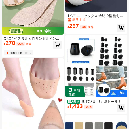
#7 ベストセラー
他の靴の予備品
残り 8 点
1ペア ユニセックス 透明 D型 滑り止
め 自己接着 耐摩耗性 騒音軽減 ラバ
#7 ベストセラー
#7 ベストセラー
他の靴の予備品
他の靴の予備品
ーヒールリペアパッド スニーカー、
287
残り 8 点
残り 8 点
¥
-3%
概算
バスケットボールシューズ、カジュ
#7 ベストセラー
他の靴の予備品
¥78 節約
アルシューズ、その他のフットウェ
残り 8 点
アアクセサリー用
QKC 1ペア 夏用女性サンダルインソ
270
ール、自己接着式吸汗、薄型滑り止
¥
-22%
概算
め、粘着性なし、汗と滑りを防止、
ハイヒールの臭いを防ぐ
1
other sellers
JUTOSU] U字型 ヒールキャ
国内発送
1,423
ップ ヒールプロテクター 4足分セッ
¥
-20%
ト 滑り止めシリコンソール アンチス
クラッチヒール アンチノイズ ズ ダ
ンス靴用 屋外パーティー 結婚式のイ
ベント ダンスに適しています 4サイ
ズ XXS XS S M