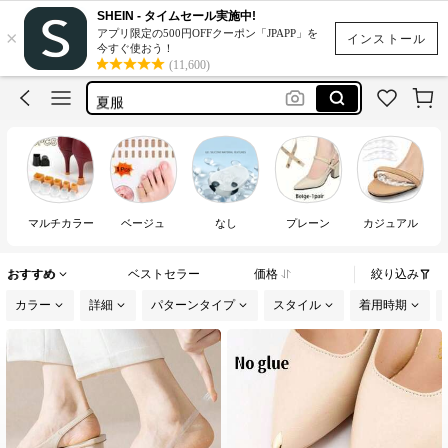
SHEIN - タイムセール実施中!
×
アプリ限定の500円OFFクーポン「JPAPP」を
くつ
インストール
今すぐ使おう！
(11,600)
靴
夏服
厚底
ジェリーシューズ
くつ
靴
マルチカラー
ベージュ
なし
プレーン
カジュアル
おすすめ
ベストセラー
価格
絞り込み
カラー
詳細
パターンタイプ
スタイル
着用時期