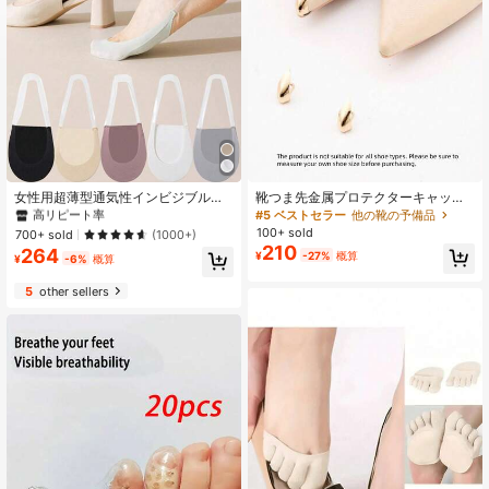
#2 ベストセラー
他の靴の予備品
高リピート率
女性用超薄型通気性インビジブルロ
靴つま先金属プロテクターキャップ
ーカットソックス1ペア、女性用夏用
1ペア (接着剤なし)、耐摩耗性装飾的
#2 ベストセラー
#2 ベストセラー
他の靴の予備品
他の靴の予備品
#5 ベストセラー
他の靴の予備品
レースアップボートソックス、イン
ハイヒールシューズつま先カバー (こ
100+ sold
高リピート率
高リピート率
700+ sold
(1000+)
ビジブルハーフソックス、滑り止め
の商品は全ての靴タイプに適してい
210
264
#2 ベストセラー
他の靴の予備品
¥
-27%
概算
ライニングソックス、女性用通気性
ません。購入前に靴のサイズを慎重
¥
-6%
概算
高リピート率
夏用薄手インビジブルシルクソック
に測ってください)
ス、シリコン滑り止め吸収性ボート
5
other sellers
ソックス、ボートソックスインビジ
ブルシルクソックス