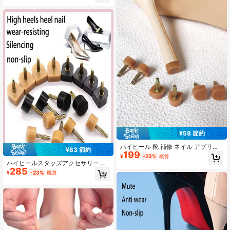
卒業シーズン、卒業パーティー、卒
業ギフト
¥58 節約
ハイヒール 靴 補修 ネイル アプリコ
¥83 節約
199
ット 耐滑性 裏革 本芯 貼り芯 付け替
¥
-23%
概算
え 補強アクセサリー
ハイヒールスタッズアクセサリー 3
285
ペア/5ペア、ヒールキャップ、滑り
¥
-23%
概算
止め 耐摩耗ヒールチップ、ハイヒー
ル用静音ヒールカバー、アクセサリ
ーギフトアイデア