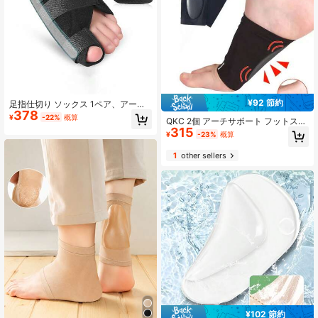
¥92 節約
足指仕切り ソックス 1ペア、アーチ
378
サポート、調整可能な弾力性、摩擦
¥
-22%
概算
QKC 2個 アーチサポート フットスリ
防止、快適な足指デザイン
315
ーブ、通気性のある マルチカラーク
¥
-23%
概算
ッション インソール カジュアルシュ
ーズ用、バックトゥスクール用品、
1
other sellers
ブーツアクセサリー、女性用、アウ
トドア、スポーツ、旅行、家庭、オ
フィス、学校用
¥102 節約