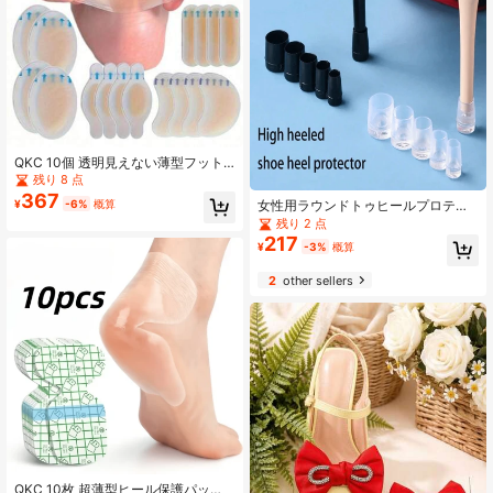
QKC 10個 透明見えない薄型フット
パッド、ハイヒールの摩擦を防ぐ
残り 8 点
367
¥
-6%
概算
女性用ラウンドトゥヒールプロテク
ター1ペア、滑り止め&静音ハイヒー
残り 2 点
ルキャップシューアクセサリー
217
¥
-3%
概算
2
other sellers
QKC 10枚 超薄型ヒール保護パッ