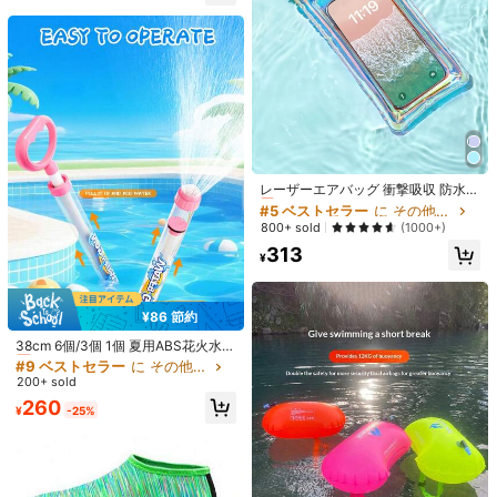
プールラフト、ラウンジチェア、フ
ローティングバケーション、楽しみ
とリラックス
#5 ベストセラー
に その他の水泳用品
4
売り切れ間近！
レーザーエアバッグ 衝撃吸収 防水
スマホバッグ、ホルター密封 透明ス
¥74 節約
#5 ベストセラー
#5 ベストセラー
に その他の水泳用品
に その他の水泳用品
#2 ベストセラー
に 水泳ゴーグル
マホケース、水泳、ダイビング、ラ
売り切れ間近！
売り切れ間近！
800+ sold
(1000+)
売り切れ間近！
創業1年
SHENYU 浮き輪 2個入り、ビーチ必
防水・曇り止め機能付き シリコン製
フティング アウトドアに適し、タッ
#5 ベストセラー
に その他の水泳用品
需品、ビーチアクセサリー、プール
電気メッキホワイトスイミングゴー
313
チスクリーン対応スマホシェル
#2 ベストセラー
#2 ベストセラー
に 水泳ゴーグル
に 水泳ゴーグル
高リピート率
¥
フロート、プール用インフレータブ
グル、ビーチ必需品、ビーチアクセ
売り切れ間近！
100+ sold
900+ sold
売り切れ間近！
売り切れ間近！
創業1年
創業1年
ル
サリー、プールフロート
#2 ベストセラー
に 水泳ゴーグル
295
659
¥
-20%
¥
売り切れ間近！
創業1年
¥86 節約
#9 ベストセラー
に その他の水泳用品
売り切れ間近！
38cm 6個/3個 1個 夏用ABS花火水鉄
砲、引き出し式デザイン、大容量水
#9 ベストセラー
#9 ベストセラー
に その他の水泳用品
に その他の水泳用品
タンク、プール、ビーチ、芝生、ウ
200+ sold
売り切れ間近！
売り切れ間近！
ォーターパークに適しています
#9 ベストセラー
に その他の水泳用品
260
¥
-25%
売り切れ間近！