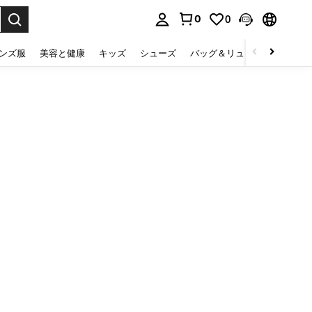
0
0
select.
ンズ服
美容と健康
キッズ
シューズ
バッグ＆リュック
下着＆
。