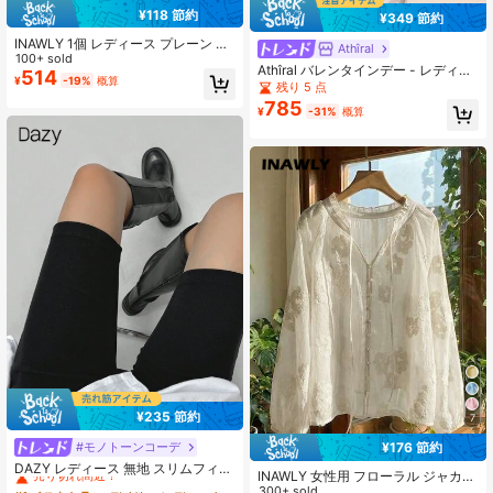
¥118 節約
¥349 節約
INAWLY 1個 レディース プレーン ス
Athîral
ウィート レース スプライス キャミ
100+ sold
Athîral バレンタインデー - レディー
ソール トップ
514
¥
-19%
概算
スカジュアル ストライプ ラウンドネ
残り 5 点
ック 長袖 Tシャツ 秋向け
785
¥
-31%
概算
¥235 節約
7
#モノトーンコーデ
¥176 節約
#1 ベストセラー
デイリー レディースレギンス
売り切れ間近！
DAZY レディース 無地 スリムフィッ
INAWLY 女性用 フローラル ジャカー
ト ショートレギンス ブラック アス
#1 ベストセラー
#1 ベストセラー
デイリー レディースレギンス
デイリー レディースレギンス
ド ラグラン袖 シングルブレスト フ
300+ sold