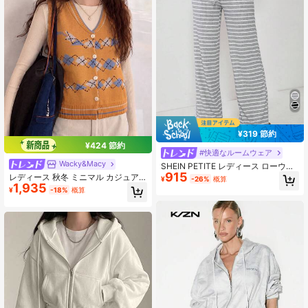
¥319 節約
¥424 節約
#快適なルームウェア
Wacky&Macy
SHEIN PETITE レディース ローウエ
915
スト ストライプ ブラッシュド ドロ
レディース 秋冬 ミニマル カジュア
¥
-26%
概算
ーストリング ヨガ ルーズパンツ、ホ
1,935
ル エレガント ヴィンテージ柄 Vネッ
¥
-18%
概算
ームウェアに快適
ク カーディガンベスト