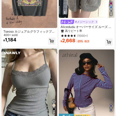
6
#メジーシック
Alicedudu オーバーサイズ ルーズ ミ
ニマリスト カーディガン 大きなポケ
高リピート率
Tseoso カジュアルグラフィックプリ
ット付き、秋/冬 カジュアル
ントルーズフィットラウンドネック
400+ sold
(1000+)
ドロップショルダー 半袖 オーバーサ
1,184
2,668
¥
¥
-21%
概算
イズ レディースTシャツ、夏に最適
21