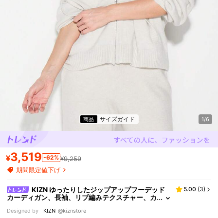
サイズガイド
商品
1/6
3,519
¥
-62%
¥9,259
期間限定値下げ
KIZN ゆったりしたジップアップフーデッド
5.00
(
3
)
カーディガン、長袖、リブ編みテクスチャー、カ
ジュアルなレイヤリングに
Designed by
KIZN
@kiznstore