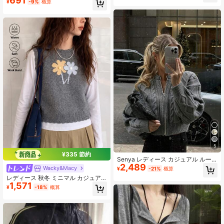
691
イトサマー、シック&エレガント
¥
-9%
概算
売り切れ間近！
5
¥335 節約
Senya レディース カジュアル ルー
2,489
ズ ケーブルニット カーディガン、フ
Wacky&Macy
¥
-21%
概算
ルジップ 長袖 リブ カーディガン、
レディース 秋冬 ミニマル カジュア
秋冬新作、日常通勤 秋
1,571
ル エレガント 優しい かわいい 花柄
¥
-18%
概算
プルオーバーベスト