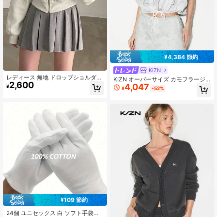
¥4,384 節約
KIZN
レディース 無地 ドロップショルダー
KIZN オーバーサイズ カモフラージ
2,600
長袖 ジップアップ カジュアル ポケ
4,047
ュ パーカー ドローストリング付きパ
¥
¥
-52%
ット付き ドローストリング フード付
ーカー フロントジップ カジュアルス
き スウェットシャツ
トリートスタイル 秋冬
¥109 節約
24個 ユニセックス 白 ソフト手袋、