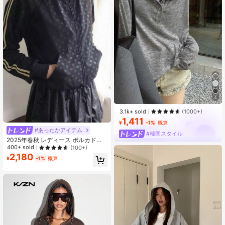
4
3.1k+ sold
(1000+)
1,411
¥
-1%
概算
#あったかアイテム
#韓国スタイル
2025年春秋 レディース ポルカドッ
ト柄 カジュアル ジップアップ フー
400+ sold
(100+)
デッドシャツ ブラック
2,180
¥
-1%
概算