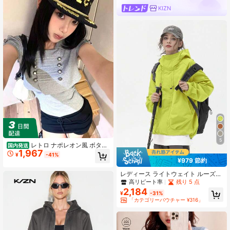
KIZN
5
レトロ ナポレオン風 ボタン
国内発送
1,967
キャミソール 開襟 トップス 2点セッ
¥
-41%
ト グレー 韓国風 ポロカラー ウエス
¥979 節約
トマーク 着痩せ レディース ストリ
レディース ライトウェイト ルーズ
ート デザイン性 人気 2026新作
フーデッド ジャケット、長袖 春 ア
高リピート率
残り 5 点
ウター スポーツ
2,184
¥
-31%
「カテゴリーバウチャー ¥316」