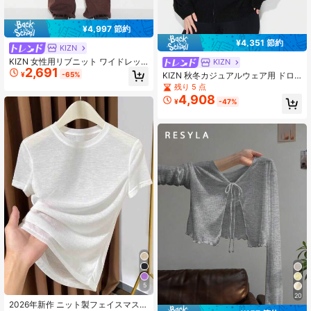
¥4,997 節約
¥4,351 節約
KIZN
KIZN 女性用リブニット ワイドレッ
KIZN
2,691
グ ドローストリング ジョガーパンツ
¥
-65%
KIZN 秋冬カジュアルウェア用 ドロ
ハイウエスト セーター スウェットパ
ー紐付き ジップアップ ゆったりニッ
残り 5 点
ンツ ラウンジ コージー カジュアル
トパーカー
4,908
冬 秋 快適パンツ
¥
-47%
5
20
2026年新作 ニット製フェイスマスク