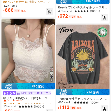
¥157 節約
付き半袖インナーシャツ、レディー
#9 ベストセラー
に 祝日を ベーシックTシャツ
ス夏用薄手ラウンドネック白Tシャツ
3.2k+ sold
Resyla フレンチスタイル ノースリー
カジュアル
666
ブ ドレスカバーアップ、フリル付き
¥
-1%
概算
4.5k+ sold
(1000+)
長袖Tシャツカバーアップ、レディー
672
¥
-19%
概算
ス ニットショール、夏の日よけトッ
プス
6
¥70 節約
¥14 節約
MOREGETS BEAUTY
#1 ベストセラー
モスク 女性用タンクトップ&キャミス
売り切れ間近！
取り外し可能なパッド付きレースキ
Tseoso 女性用カジュアル ミニマリ
ャミソール、多用途ノースリーブア
#1 ベストセラー
#1 ベストセラー
モスク 女性用タンクトップ&キャミス
モスク 女性用タンクトップ&キャミス
スト植物ロゴグラフィック 半袖Tシ
400+ sold
(1000+)
ンダーシャツ、女性向け、新学期、
ャツ、夏に最適
売り切れ間近！
売り切れ間近！
1,112
10k+ sold
(1000+)
¥
-1%
概算
クリスマス、春節、カジュアルホワ
#1 ベストセラー
モスク 女性用タンクトップ&キャミス