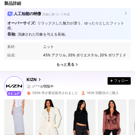
製品詳細
人工知能の特徴
詳細に基づいて作成
オーバーサイズ:
リラックスした魅力が漂う、ゆったりとしたフィット
感。
長袖:
洗練された印象を与える長袖。
562K フォロワー
4.80
素材:
ニット
組成:
45% アクリル, 35% ポリエステル, 20% ポリアミド
562K フォロワー
4.80
もっと見る
562K フォロワー
4.80
KIZN
フォロー
562K フォロワー
4.80
590K 件が最近販売されました
160K 回数目のご購入
562K フォロワー
4.80
562K フォロワー
4.80
562K フォロワー
4.80