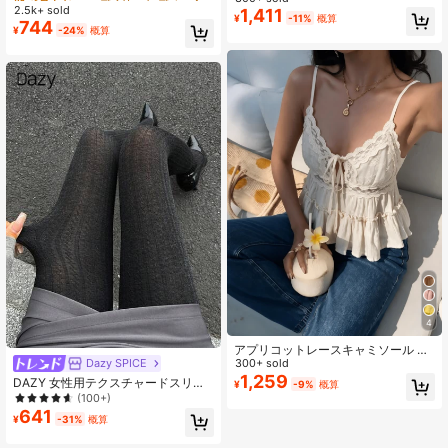
レジャー オールシーズン 秋用 タイ
2.5k+ sold
売り切れ間近！
売り切れ間近！
ァッションシャツ
1,411
ツ スクール
¥
-11%
概算
744
#1 ベストセラー
デイリー レディースレギンス
¥
-24%
概算
売り切れ間近！
4
アプリコットレースキャミソール セ
Dazy SPICE
クシートップ、レース切り替えのソ
300+ sold
リッドウーブン生地、デートナイ
1,259
DAZY 女性用テクスチャードスリム
¥
-9%
概算
ト、ビーチパーティー、夏に最適
フィットフットレスタイツ
(100+)
641
¥
-31%
概算