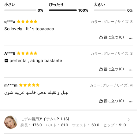
小さい
ぴったり
大きい
0%
100%
0%
q***a
カラー: グレー / サイズ: S
So
lovely
.
It
’
s
teaaaaaa
役に立つ
(0)
A***E
カラー: グレー / サイズ: S
perfecta
,
abriga
bastante
役に立つ
(0)
m***m
カラー: グレー / サイズ: M
تهبل
و
ثقيله
تدفي
خامتها
غريبه
شوي
役に立つ
(0)
モデル着用アイテム:
JP-L (S)
身長：
176.0
バスト：
81.0
ウェスト：
60.0
ヒップ：
91.0