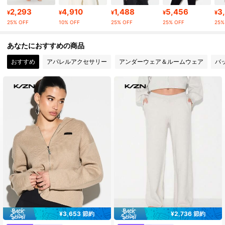
2,293
4,910
1,488
5,456
3
562K フォロワー
4.80
¥
¥
¥
¥
¥
25% OFF
10% OFF
25% OFF
25% OFF
25%
562K フォロワー
4.80
あなたにおすすめの商品
562K フォロワー
4.80
おすすめ
アパレルアクセサリー
アンダーウェア＆ルームウェア
バ
562K フォロワー
4.80
¥3,653 節約
¥2,736 節約