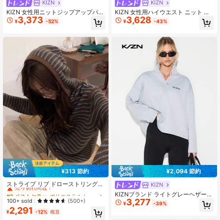
KIZN
KIZN
KIZN 女性用ニットジップアップパー
KIZN 女性用ハイウエスト ニット プ
3,373
3,628
カー、コントラストトリム、秋カジ
ルオン ストレートレッグ パレッツォ
¥
-52%
¥
-43%
ュアルプルオーバーセーター、フロ
ワイドレッグ スウェットジョガーパ
ントジッパー付きパーカー付きカー
ンツ リブ入りウエストバンドとカフ
ディガン
付き、リラックスウェアとして快適
¥313 節約
¥2,094 節約
#2 ベストセラー
ポリエステル レディースセーター
売り切れ間近！
ストライプ リブ ドローストリング
KIZN
コントラストトリム カジュアルニッ
#2 ベストセラー
#2 ベストセラー
ポリエステル レディースセーター
ポリエステル レディースセーター
KIZNブランド ライトグレーヘザーの
ト フーデッドスウェットシャツ、ブ
3,277
売り切れ間近！
売り切れ間近！
100+ sold
プルオーバースウェットシャツ、ロ
(500+)
¥
-39%
ラウン&ブルーストライプ ニットプ
ゴプリント、長袖、カジュアルトッ
2,291
#2 ベストセラー
ポリエステル レディースセーター
ルオーバー、レディースアパレル 秋
¥
-12%
概算
プス
売り切れ間近！