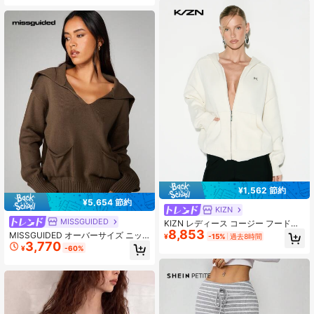
¥1,562 節約
¥5,654 節約
KIZN
MISSGUIDED
KIZN レディース コージー フード付
8,853
きジップアップカーディガン ポケッ
MISSGUIDED オーバーサイズ ニッ
¥
-15%
過去8時間
ト付き カジュアル ニット 長袖ジャ
3,770
トパーカー ルーズな襟 長袖プルオー
¥
-60%
ケット 秋冬レイヤード用
バーセーター 秋冬カジュアル