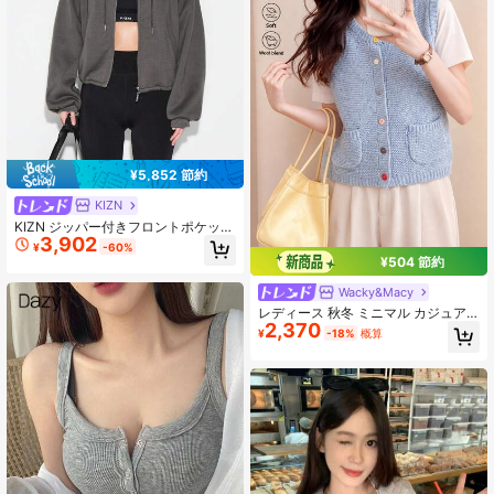
¥5,852 節約
KIZN
KIZN ジッパー付きフロントポケット
3,902
付き オーバーサイズ パーカー 秋冬
¥
-60%
ストリートウェア コンフォート
¥504 節約
Wacky&Macy
レディース 秋冬 ミニマル カジュア
2,370
ル エレガント 優しいスタイル 配色
¥
-18%
概算
ボタンデザイン カーディガンベスト