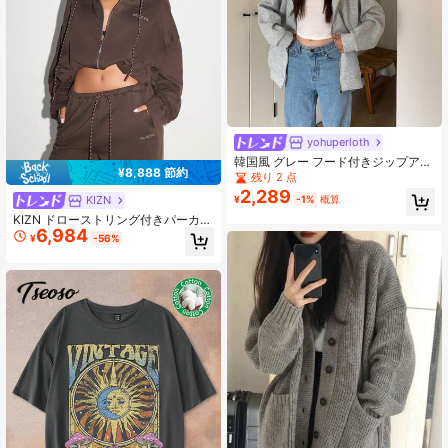
yohuperloth
韓国風 グレー フード付きジップアッ
¥8,888 節約
プスウェットシャツジャケット レデ
残り 2 点
ィース、オーバーサイズ ルーズ カジ
2,289
¥
-1%
概算
KIZN
ュアル ドロップショルダー プルオー
バートップス、秋
KIZN ドローストリング付きパーカー
6,984
クロップド丈 フルジップ スウェット
¥
-56%
シャツ レディース 秋冬 ルームウェ
ア カジュアル 快適 ウォーム ストリ
ートウェア ファッション アスレジャ
ー