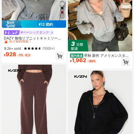
22
¥12 節約
#ベーシックタンク
#1 ベストセラー
に ボタン フレッシュなノースリーブキャミソール
売り切れ間近！
DAZY 無地リブニットキャミソール
レディース夏タンクトップ、ノース
#1 ベストセラー
#1 ベストセラー
に ボタン フレッシュなノースリーブキャミソール
に ボタン フレッシュなノースリーブキャミソール
リーブ、きゃみソール
売り切れ間近！
売り切れ間近！
9.2k+ sold
(1000+)
928
#1 ベストセラー
に ボタン フレッシュなノースリーブキャミソール
¥
-1%
概算
早秋 新作 アメリカンスタイ
国内発送
売り切れ間近！
1,962
ル グレー フード付き ウェアー 女性
¥
-20%
用 Cleanfit ジッパー カーディガン 短
款 アウター トップス カジュアル フ
ァッション ストリートスタイル レイ
ヤード着用