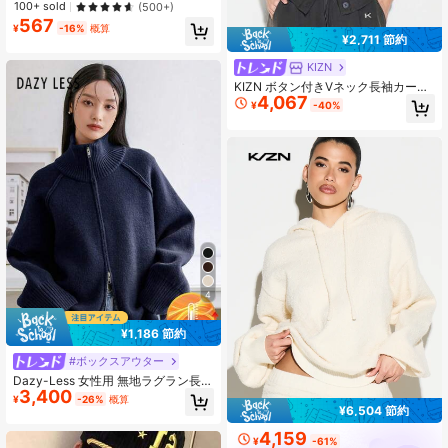
保湿、皮膚炎を和らげる、通気性の
100+ sold
(500+)
ある クリーニング手袋 パフォーマン
567
¥
-16%
概算
ス、展示会、パーティー、エチケッ
¥2,711 節約
ト、宝飾品検査、書類保管、掃除、
家事用
KIZN
KIZN ボタン付きVネック長袖カーデ
4,067
ィガンスウェットシャツ、メタルタ
¥
-40%
ブ付き、オーバーサイズ、秋冬カジ
ュアル
4
¥1,186 節約
#ボックスアウター
Dazy-Less 女性用 無地ラグラン長袖
3,400
ジッパー前開きニットカーディガ
¥
-26%
概算
ン、秋冬、長袖トップス オールドマ
¥6,504 節約
ネースタイル、秋の女性服ジャケッ
4,159
ト
¥
-61%