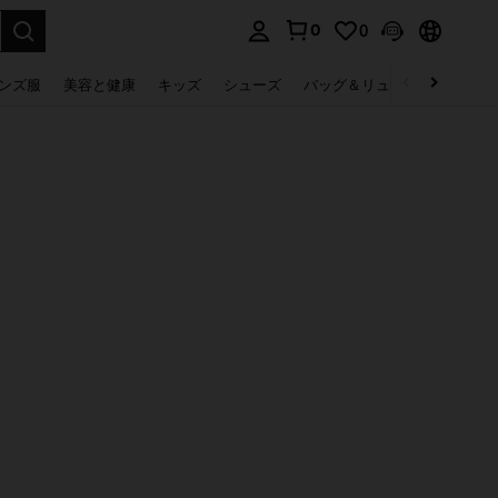
0
0
select.
ンズ服
美容と健康
キッズ
シューズ
バッグ＆リュック
下着＆
。