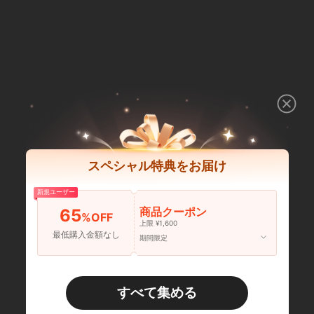
スペシャル特典をお届け
新規ユーザー
商品クーポン
65
%OFF
上限 ¥1,600
最低購入金額なし
期間限定
すべて集める