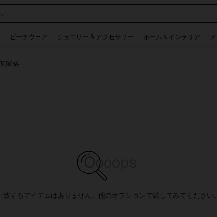
ル
 and down arrow keys to navigate search 検索履歴 and 人気ワード. Press Enter to 
ビーチウェア
ジュエリー & アクセサリー
ホーム＆インテリア
メ
間関係
一致するアイテムはありません。他のオプションで試してみてください