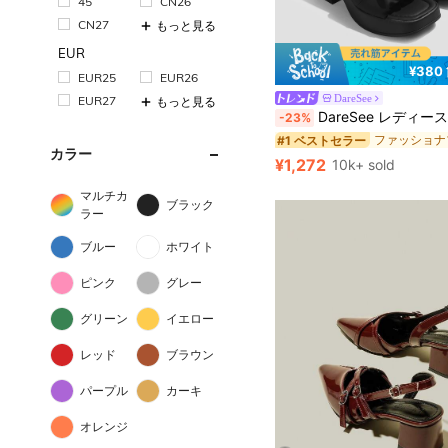
45
CN26
CN27
もっと見る
EUR
¥380
EUR25
EUR26
DareSee
EUR27
もっと見る
#1 ベストセラー
DareSee レディース 防水 プラットフォーム 厚底サンダル オープントゥ スリッポンシューズ 夏新作 チ
-23%
売り切れ間近！
#1 ベストセラー
#1 ベストセラー
カラー
売り切れ間近！
売り切れ間近！
¥1,272
10k+ sold
#1 ベストセラー
売り切れ間近！
マルチカ
ブラック
ラー
ブルー
ホワイト
ピンク
グレー
グリーン
イエロー
レッド
ブラウン
パープル
カーキ
オレンジ