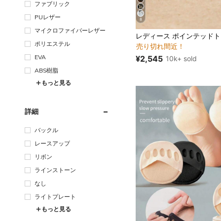
ファブリック
PUレザー
8
マイクロファイバーレザー
#1 ベストセラー
売り切れ間近！
ポリエステル
#1 ベストセラー
#1 ベストセラー
売り切れ間近！
売り切れ間近！
EVA
¥2,545
10k+ sold
#1 ベストセラー
売り切れ間近！
ABS樹脂
もっと見る
詳細
バックル
レースアップ
リボン
ラインストーン
なし
ライトプレート
もっと見る