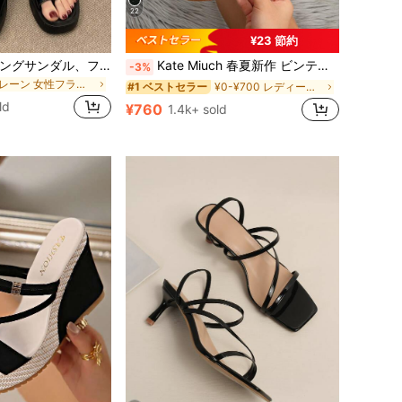
22
¥23 節約
ミニマリストのトングサンダル、ファッションサンダル、春夏のアウトフィット
Kate Miuch 春夏新作 ビンテージスタイル 軽量 通気性 オープントゥ ブラック フラットサンダル、アウトドア向け、エレガントでくつろげるカジュアル パーソナライズ シンプル ビーチ 旅行 ホリデー サンダル、レディース フラット ビーチサンダル、フレンチストリートスタイル スウィート ブラック アウトドア マルチファンクション 滑り止め スライドサンダル、室内用 レディース スリッパ
-3%
プレーン 女性フラットサンダル
¥0-¥700 レディース サンダル
#1 ベストセラー
ld
¥760
1.4k+ sold