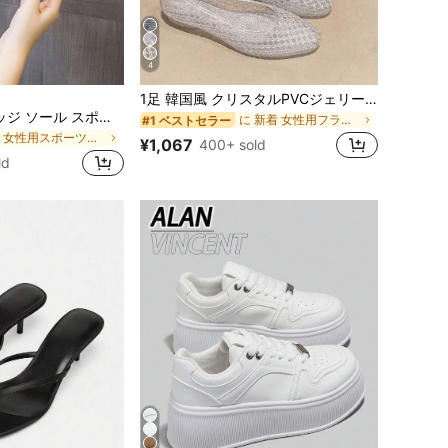
4
に 新着 女性用フラット
#1 ベストセラー
1足 韓国風 クリスタルPVCジェリーサンダル スリッパ、ポインテッドトゥ ローヴァンプ フラットボトム アウトドアカジュアルシューズ、インソールデザイン付き
売り切れ間近！
に 女性用スポーツサンダル
女性 サマー ウェッジ ソール スポーツサンダル、フック&ループストラップ レター柄 カジュアル ライトスポーツサンダル
に 新着 女性用フラット
に 新着 女性用フラット
#1 ベストセラー
#1 ベストセラー
0+)
売り切れ間近！
売り切れ間近！
に 女性用スポーツサンダル
に 女性用スポーツサンダル
¥1,067
400+ sold
に 新着 女性用フラット
#1 ベストセラー
0+)
0+)
ld
売り切れ間近！
に 女性用スポーツサンダル
0+)