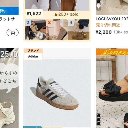
5
 節約
¥1,522
200+ sold
#1 ベストセラー
リッパ
ョンシューズ [2サイズ小さめ] フラットスリッパ フラットシューズ
売り切れ間近！
2
3
4
#1 ベストセラー
#1 ベストセラー
リッパ
リッパ
売り切れ間近！
売り切れ間近！
¥2,200
10k+ so
#1 ベストセラー
リッパ
売り切れ間近！