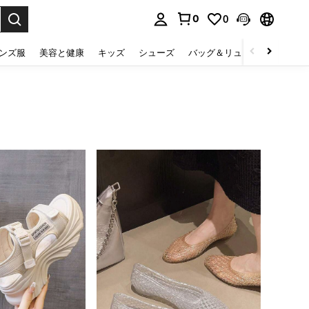
0
0
select.
ンズ服
美容と健康
キッズ
シューズ
バッグ＆リュック
下着＆