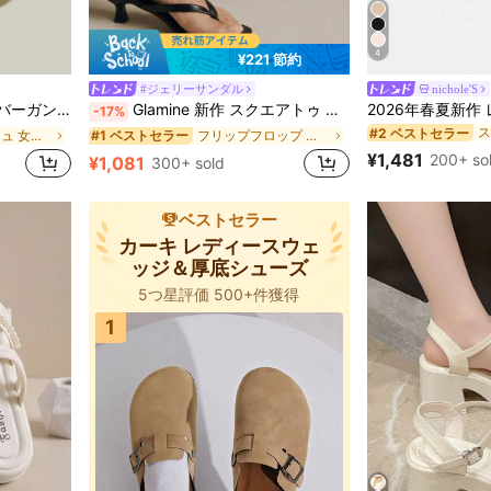
4
¥221 節約
#ジェリーサンダル
nichole'S
ガント フォーマル スリングバックストラップ付き
Glamine 新作 スクエアトゥ チャンキーヒール サンダル、ブラック カラーブロック トングスタイル スリッポン サンダル レディース、シック & エレガント
-17%
#2 ベストセラー
に ブルゴーニュ 女性用パンプス
フリップフロップ 女性用ヒールサンダル
#1 ベストセラー
¥1,481
200+ so
¥1,081
300+ sold
ベストセラー
カーキ レディースウェ
ッジ＆厚底シューズ
5つ星評価 500+件獲得
1