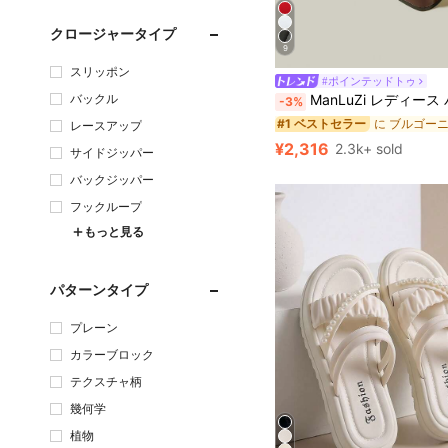
クロージャータイプ
9
スリッポン
#ポインテッドトゥ
バックル
ManLuZi レディース バーガンディ ポインテッドトゥ シングルストラップ チャンキーヒール ハイヒールパンプス エレ
-3%
#1 ベストセラー
レースアップ
¥2,316
2.3k+ sold
サイドジッパー
バックジッパー
フックループ
もっと見る
パターンタイプ
プレーン
カラーブロック
テクスチャ柄
幾何学
植物