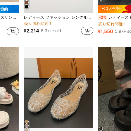
9 節約
エレガント 女性用パンプス
#1 ベストセラー
30%～40%オフ 女性用プラットフォーム&ウェッジサンダル
#1 ベストセラー
ダル 軽量 ベルクロ 疲れない マジックテープ 身長アップ 美脚 ベルト調節 サンダル アウトドア 日常 通勤 夏
レディース ファッション シングルストラップサンダル セクシー ポインテッドトゥ ハイヒール 快適 通勤用 ゴールドバックル キトゥンヒール エレガント
レディース PUフェイクレザー ウェッジプラットフォームサンダル、フェイクパールとフリルエッジで装飾
-2%
売り切れ間近！
売り切れ間近！
エレガント 女性用パンプス
エレガント 女性用パンプス
#1 ベストセラー
#1 ベストセラー
30%～40%オフ 女性用プラットフォーム&ウェッジサンダル
30%～40%オフ 女性用プラットフォーム&ウェッジサンダル
#1 ベストセラー
#1 ベストセラー
売り切れ間近！
売り切れ間近！
売り切れ間近！
売り切れ間近！
¥2,214
5.3k+ sold
¥1,550
5.9k+ so
エレガント 女性用パンプス
#1 ベストセラー
30%～40%オフ 女性用プラットフォーム&ウェッジサンダル
#1 ベストセラー
売り切れ間近！
売り切れ間近！