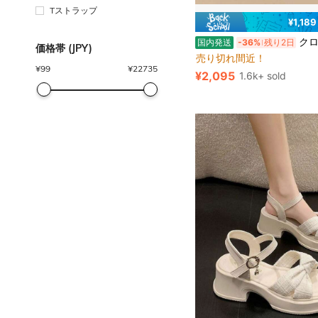
Tストラップ
¥1,18
#1 ベストセラー
クロスサンダル レディース 厚底 歩きやすい ストラップ スポーツサン
国内発送
-36%
残り2日
売り切れ間近！
価格帯 (JPY)
#1 ベストセラー
#1 ベストセラー
売り切れ間近！
売り切れ間近！
¥
99
¥
22735
¥2,095
1.6k+ sold
#1 ベストセラー
売り切れ間近！