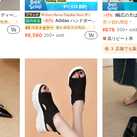
¥17,612 節約
#1 ベストセラー
ラックス感抜群 レディース 履きやすい ビーチスリッパ 美脚靴 母の日 プレゼントギフト
(幅広の方は1サイズ上をご注文ください) ブラックサテンリ
Glow Haven Flagship Store JP
-17%
売り切れ間近！
Adidas ハンドボール スペツィアル レディース スニーカー IF6562 クラシック レトロ ローカット カジュアル デイリー ストリートシューズ アルミニウム ブラック
国内発送
-67%
キャンバス 女性用サンダル
#1 ベストセラー
#1 ベストセラー
売り切れ間近！
売り切れ間近！
週次成長注目商品 女性のカジュアルなアスレチックシューズ
#2 ベストセラー
¥676
500+ sol
#1 ベストセラー
¥8,590
200+ sold
売り切れ間近！
高リピート率
他
3
店舗でも販