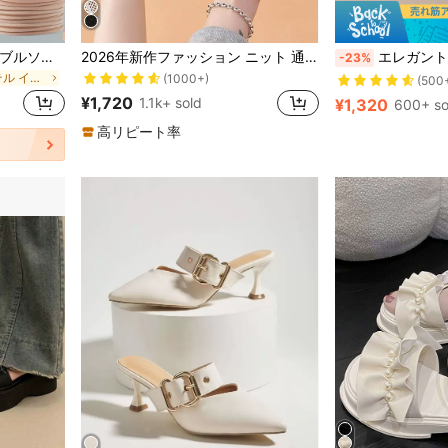
売り切れ間近！
素
#1 ベストセラー
1/3/5/10足セット インビジブルソールソックス サンダル用 レディース ハーフ丈ソックス 前足パッド付き つま先出し 滑り止め 五本指ソックス
2026年新作ファッション ニット 通気性 プラットフォーム レディース スポーツサンダル ウェッジヒール 夏靴
エレガントプラットフォームシューズ ブラックスエード レディース エレガントな厚底シ
-23%
(1000+)
(500
売り切れ間近！
売り切れ間近！
に ポリエステル インソール
素
素
#1 ベストセラー
#1 ベストセラー
(1000+)
(1000+)
(500
(500
¥1,720
1.1k+ sold
¥1,320
600+ so
売り切れ間近！
素
#1 ベストセラー
(1000+)
(500
高リピート率