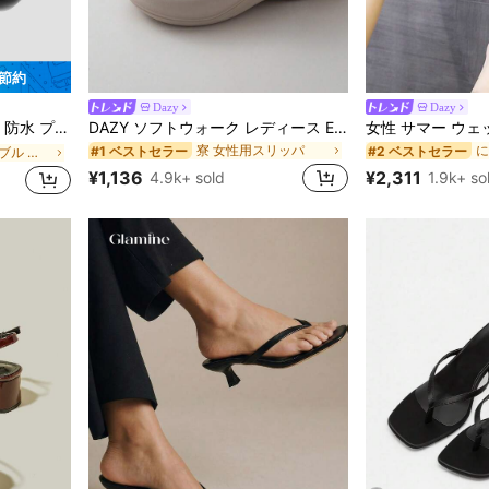
 節約
Dazy
Dazy
寮 女性用スリッパ
#1 ベストセラー
#2 ベストセラー
ファッショナブル 女性用ヒールサンダル
ャンキーハイヒール Y2Kスタイル 通学向け
DAZY ソフトウォーク レディース EVA ミッドヒール プラットフォーム ビーチサンダル - 超軽量、通気性、快適、滑り止め、ソフトソール、ビーチ、休暇、家庭の自由時間、日常着用に最適な ミニマリストデザイン - 通年使用、スリッポン、無地、プリントなし
売り切れ間近！
(100
寮 女性用スリッパ
寮 女性用スリッパ
#1 ベストセラー
#1 ベストセラー
#2 ベストセラー
#2 ベストセラー
ファッショナブル 女性用ヒールサンダル
ファッショナブル 女性用ヒールサンダル
売り切れ間近！
売り切れ間近！
(100
(100
¥1,136
¥2,311
4.9k+ sold
1.9k+ so
寮 女性用スリッパ
#1 ベストセラー
#2 ベストセラー
ファッショナブル 女性用ヒールサンダル
売り切れ間近！
(100