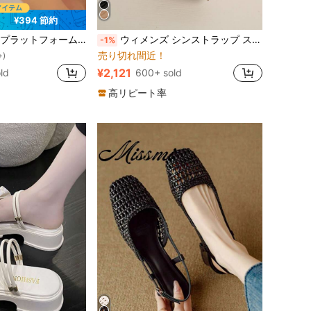
¥394 節約
敵 女性用パンプス
尖頭 レディース ヒールサンダル
#2 ベストセラー
ューズ アンクルストラップ 通気性のあるスエード オールシーズン 特徴的な角型トゥデザイン ファッショナブルなプラットフォーム厚底サンダル
ウィメンズ シンストラップ スリングバック サンダル、スティレットヒール エレガントサンダル ブラック、ミュール ヒール
-1%
売り切れ間近！
+)
敵 女性用パンプス
敵 女性用パンプス
尖頭 レディース ヒールサンダル
尖頭 レディース ヒールサンダル
#2 ベストセラー
#2 ベストセラー
売り切れ間近！
売り切れ間近！
+)
+)
¥2,121
ld
600+ sold
敵 女性用パンプス
尖頭 レディース ヒールサンダル
#2 ベストセラー
売り切れ間近！
+)
高リピート率