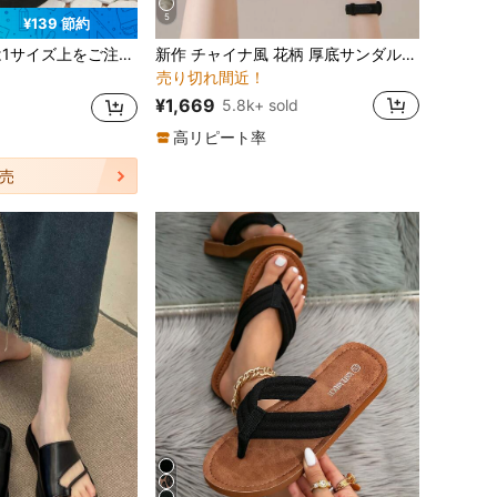
5
¥139 節約
ファッショナブル 女性用プラットフォーム&ウェッジサンダル
#1 ベストセラー
ラインストーン 女性用スリッパ
ボン ウェッジスリッパ、レディース エラスティックストラップ オープントゥ 厚底サンダル
新作 チャイナ風 花柄 厚底サンダル レディース 夏用 PUレザー 丈上げ ソフトソール カジュアル スポーツ ビーチシューズ
売り切れ間近！
ファッショナブル 女性用プラットフォーム&ウェッジサンダル
ファッショナブル 女性用プラットフォーム&ウェッジサンダル
#1 ベストセラー
#1 ベストセラー
ラインストーン 女性用スリッパ
ラインストーン 女性用スリッパ
売り切れ間近！
売り切れ間近！
¥1,669
5.8k+ sold
d
ファッショナブル 女性用プラットフォーム&ウェッジサンダル
#1 ベストセラー
ラインストーン 女性用スリッパ
売り切れ間近！
高リピート率
売