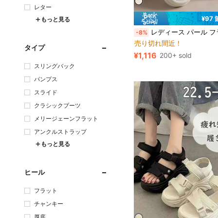
レター
¥97
もっと見る
花 女性用ス
#1 ベストセラー
レディース パール フラットサンダル 厚底 プラットフォーム クロスストラップ 滑り止め 快適 スリッパ 夏用 ホワイト ビーチサンダル ビーチスリッパ 夏の屋外向け バケーシ
-8%
売り切れ間近！
花 女性用ス
花 女性用ス
#1 ベストセラー
#1 ベストセラー
タイプ
売り切れ間近！
売り切れ間近！
¥1,116
200+ sold
花 女性用ス
#1 ベストセラー
スリングバック
売り切れ間近！
パンプス
スライド
クラシックブーツ
メリージェーンフラット
アンクルストラップ
もっと見る
ヒール
フラット
チャンキー
厚底