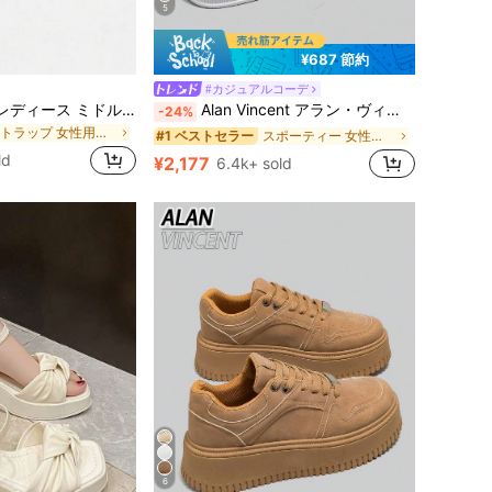
5
¥687 節約
#カジュアルコーデ
スポーティー 女性用スニーカー
#1 ベストセラー
2026年春夏新作 レディース ミドルヒール キトゥンヒール サンダル ブラック デコレーション付き オープントゥ アウトドアスリッパ ブラックハイヒール
Alan Vincent アラン・ヴィンセント[厚底シリーズ] 新作レディースカジュアルシューズ、レディースプラットフォームシューズ、白色シューズ、快適なスニーカー、6cm身長アップ、パーティーシューズ、低身長の女性に適した、通気性のあるスポーツシューズ、ファッション性の高い多用途
-24%
売り切れ間近！
ストラップ 女性用サンダル
スポーティー 女性用スニーカー
スポーティー 女性用スニーカー
#1 ベストセラー
#1 ベストセラー
売り切れ間近！
売り切れ間近！
ld
¥2,177
6.4k+ sold
スポーティー 女性用スニーカー
#1 ベストセラー
売り切れ間近！
6