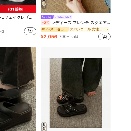
5
¥31 節約
バケーション 女性用サンダル
、フラットスライドサンダル、レディース ホワイト ウェッジプラットフォームサンダル、バレンタインデー 春/夏コーデ、エステティック
Miss Mi
レディース フレンチ スクエアトゥ ホロー編み込み 太ヒール つま先ありサンダル、ヴィンテージレザー品質シューズ、2025年夏新作、メリージェーン
-2%
バケーション 女性用サンダル
バケーション 女性用サンダル
スパンコール 女性用サンダル
#1 ベストセラー
ld
バケーション 女性用サンダル
¥2,056
700+ sold