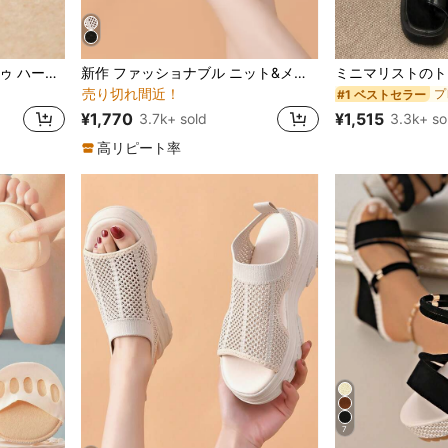
プレーン 女性用パンプス
ボヘミアン 女性用サンダル
#2 ベストセラー
レディース ポインテッドトゥ ハーフスリッポン ファッション シルバー ハイヒール ミュールシューズ スティレットヒール
新作 ファッショナブル ニット&メッシュ 通気性 プラットフォーム スポーツサンダル レディース、春夏のコーディネート
売り切れ間近！
プレーン 女性用パンプス
プレーン 女性用パンプス
ボヘミアン 女性用サンダル
ボヘミアン 女性用サンダル
#2 ベストセラー
#2 ベストセラー
#1 ベストセラー
売り切れ間近！
売り切れ間近！
¥1,770
¥1,515
3.7k+ sold
3.3k+ so
プレーン 女性用パンプス
ボヘミアン 女性用サンダル
#2 ベストセラー
売り切れ間近！
高リピート率
7