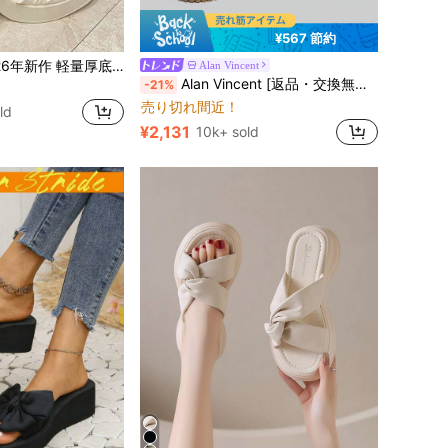
¥567 節約
真珠 レディース サンダル
LOCLSVYOU 2026年新作 軽量厚底シャーリングファッションハイヒールサンダル、身長アップサンダル、オールシーズン対応プラスサイズレディースサンダル、快適で美しくセクシーな低価格レディースサンダル、ハイヒール、ウェッジサンダル、カジュアルサンダル、スポーツサンダル、バンケットシューズ、パーティシューズ、ダンスシューズ、グリッターシューズ、アウトドアカントリーバケーションシューズ、ビーチシューズ、ランニングシューズ、ハイキングシューズ、ウォーターシューズ、チャンキーヒールサンダル、ホリデーシューズ、ファッションサンダル、パールラインストーン装飾レースメッシュスクエアトゥ、シック&エレガント
Alan Vincent
カジュアル 女性のカジュアルシューズ
#1 ベストセラー
Alan Vincent [返品・交換無料] ローカット レースアップシューズ、厚底カジュアルスニーカー、快適でファッショナブル、4.5cm身長アップ、小柄な女性向け、アスレジャー
-21%
真珠 レディース サンダル
真珠 レディース サンダル
売り切れ間近！
カジュアル 女性のカジュアルシューズ
カジュアル 女性のカジュアルシューズ
#1 ベストセラー
#1 ベストセラー
ld
真珠 レディース サンダル
売り切れ間近！
売り切れ間近！
¥2,131
10k+ sold
カジュアル 女性のカジュアルシューズ
#1 ベストセラー
売り切れ間近！