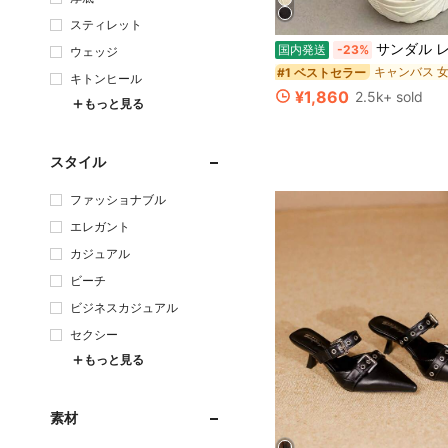
スティレット
サンダル レディース 厚底 黒 スポーツ 厚底 サンダル 疲れない 痛くない 軽量 歩きやすい スポーツサンダル ダッドシューズ スポサン リ
国内発送
-23%
ウェッジ
#1 ベストセラー
キトンヒール
¥1,860
2.5k+ sold
もっと見る
スタイル
ファッショナブル
エレガント
カジュアル
ビーチ
ビジネスカジュアル
セクシー
もっと見る
素材