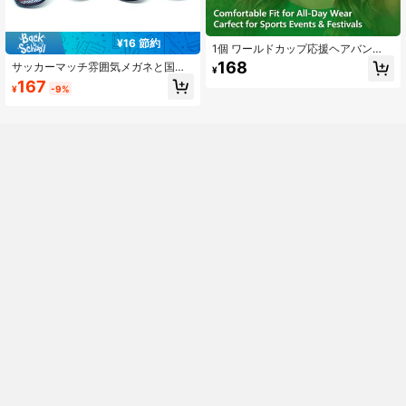
¥16 節約
1個 ワールドカップ応援ヘアバン
ド、パーティーヘアバンド、アメリ
168
サッカーマッチ雰囲気メガネと国旗
¥
カ、フランス、ドイツ、ブラジル、
ステッカー、アルゼンチン、アメリ
167
イングランド、アルゼンチン、ポル
¥
-9%
カ、イングランドの国旗ステッカ
トガルの国旗ヘアバンド、フェステ
ー、パーティーの衣装に適した再利
ィバル、誕生日
用可能な装飾ステッカー