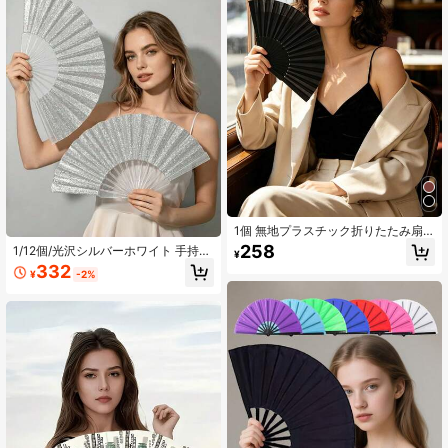
1個 無地プラスチック折りたたみ扇
子、パーティー、宴会、結婚式アク
258
1/12個/光沢シルバーホワイト 手持ち
¥
セサリー
扇子、キラキラ夏ビーチスペシャル
332
¥
-2%
扇子、ポータブル折りたたみ扇子は
カーニバルイベント、旅行、観光に
必須のアクセサリー、グラフィティ
パフォーマンス 女性用折りたたみ扇
子 ラインダンス、結婚式、教会、フ
ェスティバル、EDM、パーティー、
クラブ、カーニバルアクセサリー(9
インチシルバー01) 学校