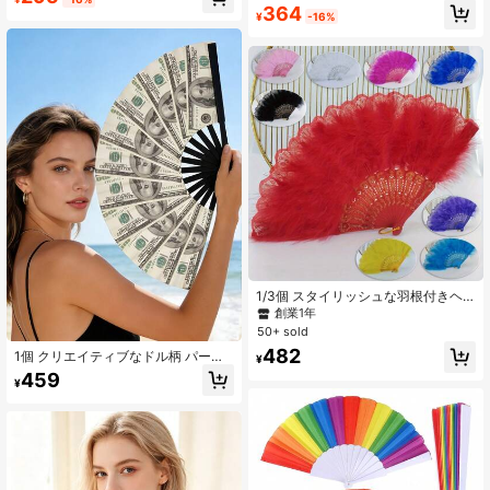
ァン - スペイン国旗の色(赤/黄) 伝統
ブルハンドファン、安定した気流、
364
¥
-16%
的な中国模様 - PET素材ハンドファ
ギフト、アウトドア旅行、ビーチ、
ン、フラメンコダンス、文化的儀
ホーム、オフィスに適しています(電
式、結婚式、パーティーに適してい
池は含まれていません)
ます - 折りたたみ式&ポータブル、
夏、休日、祭り、アクセサリー
1/3個 スタイリッシュな羽根付きヘ
ッドバンド スカーフ、ハロウィンギ
創業1年
フト、エレガントなヴィンテージ折
50+ sold
りたたみ式ハンドファン、ダンス、
482
1個 クリエイティブなドル柄 パーソ
音楽フェスティバル、ランウェイ、
¥
ナライズデザイン 折りたたみ扇子、
クラシックなコスチュームアクセサ
459
¥
滑らかな開閉感、ハンドヘルドファ
リーに適しています
ン、ファッション装飾小物、パーテ
ィー、結婚式、誕生日会、ナイトク
ラブ、クラブ、バー、イベント、ホ
ームソフトデコレーション、商業デ
ィスプレイ、フォトシューティン
グ、ギフトに最適、夏、休暇、キャ