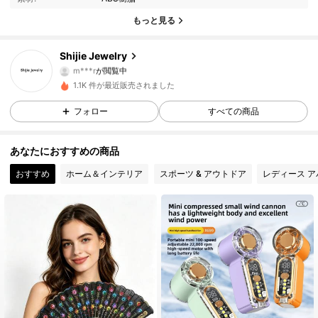
もっと見る
88 フォロワー
4.80
Shijie Jewelry
88 フォロワー
4.80
1.1K 件が最近販売されました
88 フォロワー
4.80
フォロー
すべての商品
88 フォロワー
4.80
あなたにおすすめの商品
おすすめ
ホーム＆インテリア
スポーツ & アウトドア
レディース ア
88 フォロワー
4.80
88 フォロワー
4.80
88 フォロワー
4.80
88 フォロワー
4.80