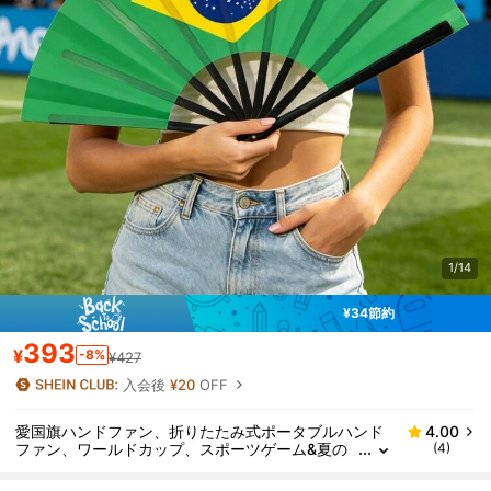
1/14
¥34節約
393
¥
-8%
¥427
入会後
¥20
OFF
愛国旗ハンドファン、折りたたみ式ポータブルハンド
4.00
ファン、ワールドカップ、スポーツゲーム&夏の
(4)
パーティー、キャンプ、旅行必需品に最適