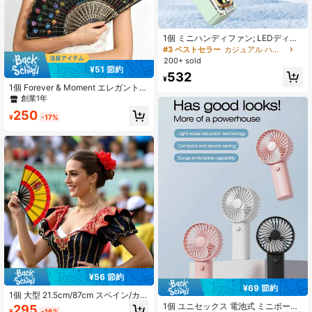
88 フォロワー
4.80
1個 ミニハンディファン; LEDディス
プレイ; ミニハンディファン; ポケッ
#3 ベストセラー
カジュアル ハンドファン
トミニファン; USB充電; アウトド
200+ sold
ア、学生、オフィス、メイク、スポ
¥51 節約
532
ーツに適しています
¥
1個 Forever & Moment エレガントな
カラフルな刺繍花柄スパンコール生
創業1年
地折りたたみ扇子、グループダン
250
ス、結婚式、祭りに適しています
¥
-17%
¥56 節約
¥69 節約
1個 大型 21.5cm/87cm スペイン/カジ
ュアルチアリングスタイル ハンドフ
1個 ユニセックス 電池式 ミニポータ
295
¥
-16%