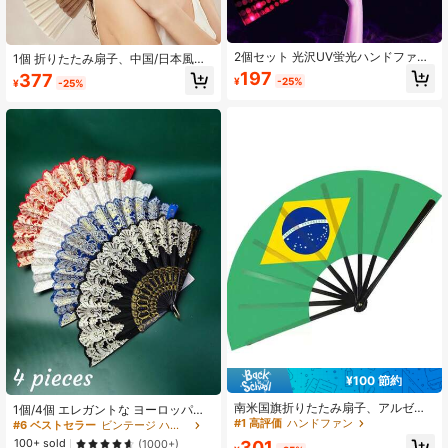
2個セット 光沢UV蛍光ハンドファ
1個 折りたたみ扇子、中国/日本風レ
ン、発光ドット柄ハンドファン、ナ
ディースギフト、装飾的な優雅な扇
197
377
¥
-25%
¥
-25%
イトパーティー用品、ラインダン
子、高品質竹製、自宅、ダンス、パ
ス、ディスコパーティーギフト、家
ーティー、結婚式、夏、休日
族の集まり、コンサート、誕生日ギ
フト、音楽フェスティバル、ナイト
クラブ、EDMフェスティバルアクセ
サリーに適しています
¥100 節約
南米国旗折りたたみ扇子、アルゼン
1個/4個 エレガントな ヨーロッパス
チン ブラジル チリ ペルー ウルグア
タイル 折りたたみ扇子、花柄、日常
#1 高評価
ハンドファン
#6 ベストセラー
ビンテージ ハンドファン
イ国旗手持ち扇子、ワールドカッ
使い、写真撮影、イベント、ダン
100+ sold
(1000+)
301