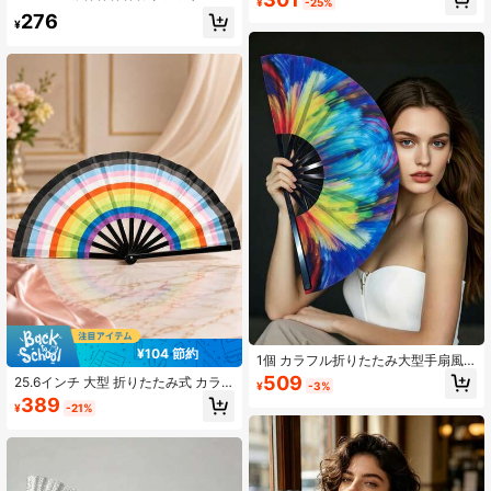
プ、スポーツイベント、パーティー
ス、ハロウィン
¥
-25%
ギフト、お土産に適しています
276
¥
¥104 節約
1個 カラフル折りたたみ大型手扇風
機、ポータブル手持ち扇風機、アウ
509
25.6インチ 大型 折りたたみ式 カラ
¥
-3%
トドア旅行用、音楽フェスティバ
フル ハンドファン セット、プライド
389
ル、ダンス、パーティー、パフォー
¥
-21%
パレード、フェスティバル、ビー
マンス、ホームデコレーションに適
チ、夏のパーティー&アウトドアイベ
し、完璧なギフト、夏の冷却、クラ
ントに最適
ッパー扇風機