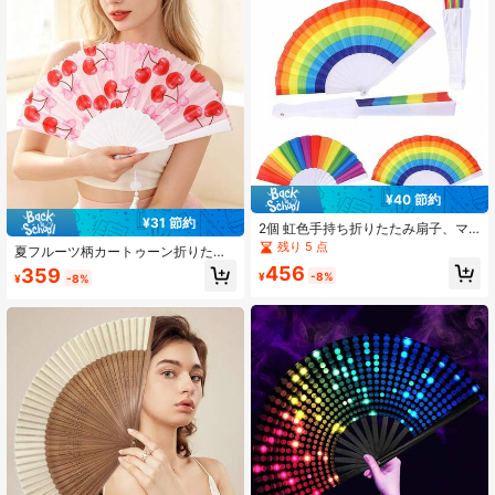
ンプ、旅行必需品
¥40 節約
¥31 節約
2個 虹色手持ち折りたたみ扇子、マ
ルチカラー折りたたみ扇子、プライ
残り 5 点
夏フルーツ柄カートゥーン折りたた
ド手持ち扇子、フェスティバル扇
み扇子、タッセル付きポータブルプ
456
359
子、ウェディング折りたたみ扇子、
¥
-8%
¥
-8%
ラスチック折りたたみ扇子
折りたたみ手持ち扇子、白手作りDIY
扇子、パーソナライズされたシャワ
ー折りたたみ紙扇子、ポータブルパ
ーティーウェディング用品、手持ち
扇子ギフトと装飾