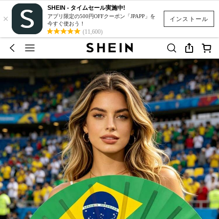
SHEIN - タイムセール実施中!
×
アプリ限定の500円OFFクーポン「JPAPP」を
インストール
今すぐ使おう！
(11,600)