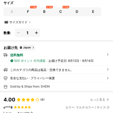
サイズ
3 left
4 left
4 left
A
F
B
C
D
E
サイズガイド
数量:
お届け先
Japan
送料無料
500 ポイント 付与遅延
お届け予定日:
8月12日 - 8月14日
このカテゴリの商品は返品・交換できません。
安全な支払い · プライバシー保護
Sold by & Ships from: SHEIN
4.00
(4)
もっと見る
c***8
カラー: マルチカラー / サイズ: D