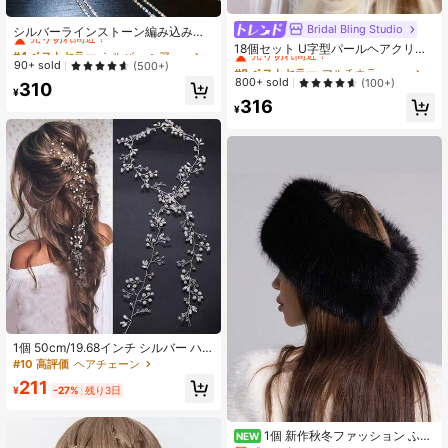
#4 ベストセラー
シルバー ヘアチェーン
Bridal Bling Studio
#8 ベストセラー
マルチカラー ヘアコーム
売り切れ間近！
シルバーラインストーン編み込みヘ
アチェーン、女性用ラインストーン
売り切れ間近！
#4 ベストセラー
#4 ベストセラー
シルバー ヘアチェーン
シルバー ヘアチェーン
18個セット U字型パールヘアクリッ
タッセルヘアクリップ、日常使いに
プ、新作ミニマリスト日常用ヘッド
#8 ベストセラー
#8 ベストセラー
マルチカラー ヘアコーム
マルチカラー ヘアコーム
売り切れ間近！
売り切れ間近！
90+ sold
(500+)
適したヘッドジュエリー、パーティ
ピース、ウェディングパーティーア
売り切れ間近！
売り切れ間近！
800+ sold
(100+)
#4 ベストセラー
シルバー ヘアチェーン
310
ー、輝くセクシーで魅力的なヘッド
ップヘアアクセサリー、コーム、サ
¥
#8 ベストセラー
マルチカラー ヘアコーム
売り切れ間近！
ピースジュエリー、ウェディング、
316
イドコーム、ブライダルヘアアクセ
¥
フェスティバルアウトフィット、レ
売り切れ間近！
サリー、ブライズメイド
イブアクセサリー、ヘアアクセサリ
ー、花嫁
1個 50cm/19.68インチ シルバー ハ
ンドメイド編み込み フェイクパール
#10 高評価
ヘアチェーン
&クリスタル ヘッドバンド、ウェデ
211
ィングドレス、ブライズメイド、プ
¥
-27%
残り3日
ロム、卒業式、アクセサリー、ヘッ
ドピース、ヘアバインチェーンに適
しています
1個 新作秋冬ファッション ふわ
NEW