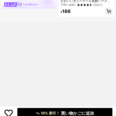
かわいいポニーテール装飾ヘアクリ
売り切れ間近！
ップ(虹色ビーズ/純白ビーズヘアチェ
TiaraBloom
7.7k+ sold
(500+)
ーン)、ダブルポニーテールロングヘ
166
アコーム、編み込みタッセルマジッ
¥
クヘアクリップ、ヘアアクセサリ
ー。パーティー、バケーション、旅
行、学校復帰に適しています
買い物かごに追加
16% 割引！