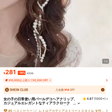
1/4
281
-16%
¥
¥335
¥10,000以上購入で¥2,000 OFF
入会後
¥14
OFF
女の子の日常使い用パールデコヘアクリップ、
4.87
(
1000+
)
カジュアルエレガントなティアラクローク
リップ、ヘアクロー、ヘアバレット、学校
#
5
ベストセラー
に レトロアカデミアストリートスタイル 女性のヘアアクセサリー
用品、パールヘアアクセサリー、ヘッドアクセ