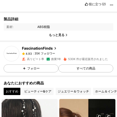
役に立つ
(2)
35K フォロワー
4.93
製品詳細
素材:
ABS樹脂
35K フォロワー
4.93
もっと見る
FascinationFinds
35K フォロワー
4.93
y***5
は
15時間前
に購入しました
高リピート率
創業1年
530K 件が最近販売されました
35K フォロワー
4.93
フォロー
すべての商品
あなたにおすすめの商品
35K フォロワー
4.93
おすすめ
ビューティー&ケア
ジュエリー＆ウォッチ
ホーム＆インテ
35K フォロワー
4.93