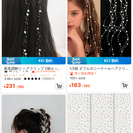
35K フォロワー
4.93
35K フォロワー
4.93
35K フォロワー
4.93
¥41 節約
¥27 節約
35K フォロワー
4.93
#3 ベストセラー
スナップクリップ 女性のヘアアクセサリー
高リピート率
売り切れ間近！
真珠調飾り ヘアクリップ 2個セット
1/2個 ダブルポニーテールヘアクリッ
エレガントなティアラ クロークリッ
プ タッセル付き、ロングヘア用ヘア
売り切れ間近！
#3 ベストセラー
#3 ベストセラー
スナップクリップ 女性のヘアアクセサリー
スナップクリップ 女性のヘアアクセサリー
プ ヘアクロー ヘアバレッタ、学校用
コーム ヘアアクセサリー、旅行、誕
100+ sold
高リピート率
高リピート率
売り切れ間近！
売り切れ間近！
3.6k+ sold
(1000+)
品、ヘアアクセサリー、ヘッドアク
生日、その他のシーンに最適、マー
35K フォロワー
4.93
#3 ベストセラー
スナップクリップ 女性のヘアアクセサリー
163
231
セサリー、ヘアピン
メイドバブルとタッセル装飾の可愛
¥
-14%
¥
-15%
高リピート率
売り切れ間近！
いヘアチェーン、学生パーティーヘ
アアクセサリー、女性の日常着に最
適、夏、パーティー、バケーショ
ン、旅行シーンに適用