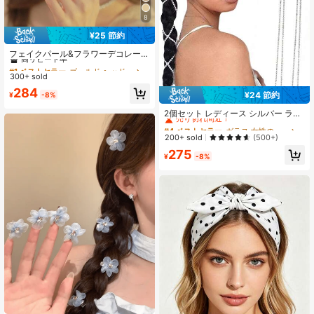
8
¥25 節約
#1 ベストセラー
ゴールド ヘッドバンド
高リピート率
フェイクパール&フラワーデコレーシ
ョン ヘッドバンド エレガントな雪の
#1 ベストセラー
#1 ベストセラー
ゴールド ヘッドバンド
ゴールド ヘッドバンド
結晶ゴールドヘッドピース、ヘアバ
300+ sold
高リピート率
高リピート率
ンド、ヘアフープ、ヘアアクセサリ
#1 ベストセラー
ゴールド ヘッドバンド
284
ー、ヘッドアクセサリー
¥24 節約
¥
-8%
#4 ベストセラー
ガラス 女性のヘアアクセサリー
高リピート率
売り切れ間近！
2個セット レディース シルバー ライ
ンストーン ヘアアクセサリー、フリ
#4 ベストセラー
#4 ベストセラー
ガラス 女性のヘアアクセサリー
ガラス 女性のヘアアクセサリー
ンジ付きヘアチェーン、ヘアクリッ
売り切れ間近！
売り切れ間近！
200+ sold
(500+)
プ、ヘアタイ付き、汚れた髪の編み
#4 ベストセラー
ガラス 女性のヘアアクセサリー
275
込みと装飾的なヘアスタイル、学校
¥
-8%
売り切れ間近！
用品、パーティーのルック、ヘッド
アクセサリー、ヘアピン
#2 ベストセラー
アイロン 女性のヘアアクセサリー