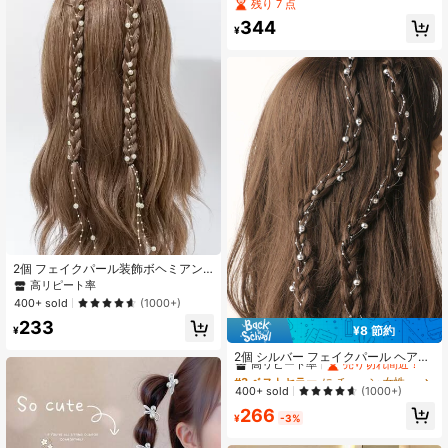
ふわワイドヘアバンド、女性向け、
残り 7 点
優しいデザイン、顔を美しく見せ
344
る、多用途な暖かいヘアアクセサリ
¥
ー
2個 フェイクパール装飾ボヘミアン
ヘアバンド ホリデーや日常のお出か
高リピート率
け、パーティー用ゴールドヘッドピ
400+ sold
(1000+)
ース カーニバルヘッドジュエリー ヘ
233
アチェーン ヘッドピース ジュエリー
¥8 節約
¥
#3 ベストセラー
に チェーン 女性のヘアアクセサリー
ヘアバイン チェーン、スクールアイ
テム、パールヘアアクセサリー、レ
高リピート率
売り切れ間近！
2個 シルバー フェイクパール ヘアク
ディースジュエリー、ウェディン
リップチェーン ボヘミアン クロウク
#3 ベストセラー
#3 ベストセラー
に チェーン 女性のヘアアクセサリー
に チェーン 女性のヘアアクセサリー
グ、花嫁
リップ ヘアクロウ ヘアバレット、学
高リピート率
高リピート率
売り切れ間近！
売り切れ間近！
400+ sold
(1000+)
校用品、パールヘアアクセサリー、
#3 ベストセラー
に チェーン 女性のヘアアクセサリー
266
ヘッドアクセサリー、ヘアピン、
¥
-3%
高リピート率
売り切れ間近！
夏、休暇、旅行、フェスティバル、
誕生日