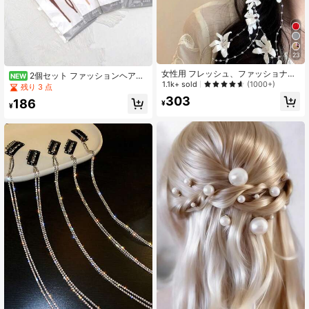
23
女性用 フレッシュ、ファッショナブ
2個セット ファッションヘアス
NEW
ル、ミニマリストなホワイトの人工
1.1k+ sold
(1000+)
タイリングツール、女性用ミニマリ
残り 3 点
フラワーレースリボン、デイリーユ
ストスタイリングツールセット、ヘ
303
186
ース、自宅、学校、ビーチ、オフィ
¥
アスタイリングアクセサリー ヘアツ
¥
ス、通勤、パーティー、休日、誕生
ールセット、ホームヘアアクセサリ
日、新学期、新年、バレンタインデ
ー
ー、母の日、結婚式、音楽フェス、
卒業式に適しています。クロークリ
ップ、ヘアクロー、ヘアクリップ、
ヘアスライド、ヘアバレット、学校
用品、ホワイトのヘアアクセサリ
ー、ヘッドアクセサリー、ヘアピン