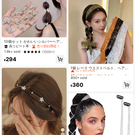
10個セット かわいいシルバーヘアゴ
ム カラフルなリボン付き、弾性ヘア
高リピート率
売り切れ間近！
ゴム ダメージなし 女の子用、ビュー
1.9k+ sold
(1000+)
ティー、ホーム、ヘアアクセサリー
294
¥
#7 ベストセラー
マルチカラー ヘアバンド
売り切れ間近！
1個 レース ウエストベルト、ヘアバ
ンド、リボンデコレーションスカー
#7 ベストセラー
#7 ベストセラー
マルチカラー ヘアバンド
マルチカラー ヘアバンド
フ、細長いペンダントネックレスス
800+ sold
売り切れ間近！
売り切れ間近！
カーフ、夏のヘアアクセサリー ビー
#7 ベストセラー
マルチカラー ヘアバンド
360
チヘアバンド
¥
売り切れ間近！