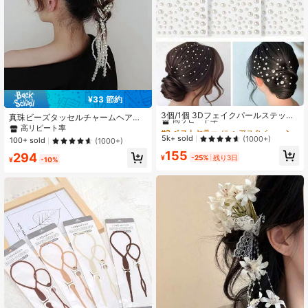
¥33 節約
#2 ベストセラー
に ヘアスタイリングツール
高リピート率
3個/1個 3Dフェイクパールステッカ
真珠ビーズタッセルチャームヘアク
ー 自己接着式、フェイクパールステ
#2 ベストセラー
#2 ベストセラー
に ヘアスタイリングツール
に ヘアスタイリングツール
リップ、Y2Kスタイルのクロークリ
高リピート率
ッカー ヘアデコレーション DIYアク
ップ、ヘアクリップ、スクールアイ
高リピート率
高リピート率
5k+ sold
(1000+)
100+ sold
(1000+)
セサリー、ヘアアクセサリー、エス
テム、真珠のヘアアクセサリー、ヘ
#2 ベストセラー
に ヘアスタイリングツール
155
テティック
294
ッドアクセサリー、ヘアピン
¥
-25%
残り3日
¥
-10%
高リピート率