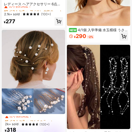
売り切れ間近！
レディース ヘアアクセサリー 6点セ
ット、ブルーメッシュフラワー ヘア
#2 ベストセラー
#2 ベストセラー
アイロン 女性のヘアアクセサリー
アイロン 女性のヘアアクセサリー
クリップ、かわいいエレガントなフ
売り切れ間近！
売り切れ間近！
2.1k+ sold
(100+)
ローラル フリンジクリップ、多用途
#2 ベストセラー
アイロン 女性のヘアアクセサリー
277
サイドクリップ、優雅で幻想的なス
¥
売り切れ間近！
タイル、精巧な高級桜サイドクリッ
プ、日常使いに適した、クロークリ
4/1個 入学準備 水玉模様 うさ耳
NEW
ップ
ヘアバンドセット、ワイドノットヘ
290
¥
-2%
アバンド、伸縮性リボンヘアタイ、
かわいい女性用ヘアアクセサリー、
秋/冬バケーションスタイル、彼女へ
のギフト
#1 ベストセラー
マルチカラー ヘアコーム
売り切れ間近！
#1 ベストセラー
#1 ベストセラー
マルチカラー ヘアコーム
マルチカラー ヘアコーム
売り切れ間近！
売り切れ間近！
2k+ sold
(100+)
318
#1 ベストセラー
マルチカラー ヘアコーム
¥