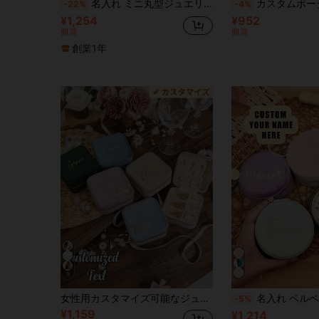
名入れ ミニ丸型ジュエリーボックス、カスタマイズ可能な名前、イタリア製ベルベット製ジュエリートラベルボックス、ホリデーギフトに最適、ピアス、ネックレス、ブレスレット、指輪を収納可能、エレガントな母の日ギフト、トラベルオーガナイザー
カスタムポータブルジュエリー収納ボックス、高級で繊細なジュエリーネックレスに適しています、カスタムベルベットジュエリーボックス、トラベルジュエリ
-22%
-4%
¥1,254
¥952
概算
概算
創業1年
9
女性用カスタマイズ可能なジュエリーボックス、名前をプリントできる、ファッション レザージュエリー収納ボックス、素晴らしい忘れられないホリデーギフト、母の日ギフト、彼女、記念日に最適。ホワイトファッション、カラフル、カジュアルミニマリスト、パーソナライズドカスタマイズ、彼女、母、家族、友人、娘、祖父母への理想的なギフト、記念日、母の日ギフト、ビーチバケーション旅行ジュエリーボックス、シングルレディースパーティーギフト、女性への贈り物、ビーチエッセンシャル
名入れ ベルベット ミニ ジュエリー収納ボックス シンプル コンパクト 携帯用 ジュエリーボックス 
-5%
¥1,159
¥1,214