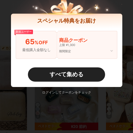
スペシャル特典をお届け
新規ユーザー
商品クーポン
65
%OFF
上限 ¥1,300
最低購入金額なし
期間限定
すべて集める
ログインしてクーポンをチェック
4
11
¥20 節約