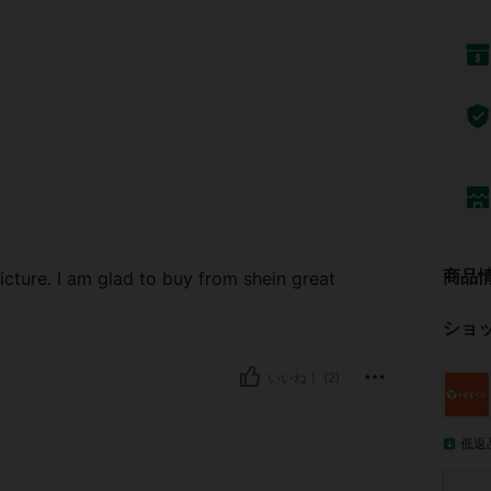
商品
icture. I am glad to buy from shein great
ショ
いいね！ (2)
低返