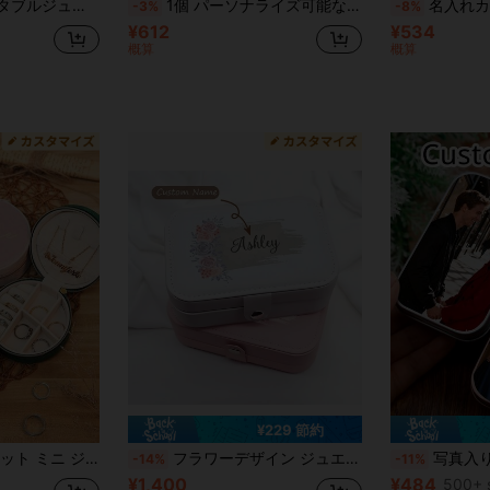
ーボックス、ブライズメイドプロポーズ、小さなピアス収納ボックス、姉妹、友人へのギフトボックス、誕生日プレゼント
1個 パーソナライズ可能なベルベット製ジュエリーボックス、カスタマイズ可能なトラベルジュエリー収納ボックス、エレガントなブライズメイドギフト、彼女への誕生日ギフト、母の日&バレンタインデーの記念品、長方形ジッパーデザイン、ウェディングギフトボックス、心のこもったギフト
名入れカスタマイズ フローラル ジュエリーボッ
-3%
-8%
¥612
¥534
概算
概算
¥229 節約
指輪用パッケージボックス ネックレスボックス リングボックス 結婚指輪用パッケージボックス
フラワーデザイン ジュエリーボックス、名入れ ジュエリーボックス、誕生日プレゼント、彼女への贈り物、トラベルジュエリー収納ボックス、エレガントなマザーズデイのギフト
写真入りカスタムメタルボックス、パーソナライズされた小型収納
-14%
-11%
¥1,400
¥484
500+ 