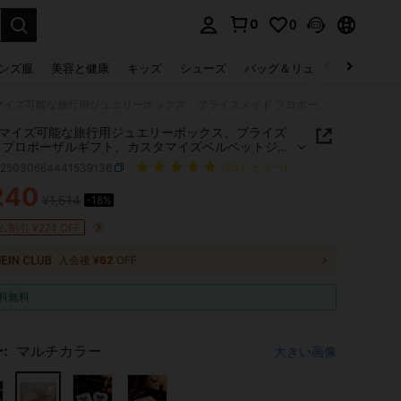
0
0
select.
ンズ服
美容と健康
キッズ
シューズ
バッグ＆リュック
下着＆
カスタマイズ可能な旅行用ジュエリーボックス、ブライズメイド プロポーザルギフト、カスタマイズベルベットジュエリーボックス、ブライズメイドギフトボックス、モノグラムジュエリー収納ボックス
マイズ可能な旅行用ジュエリーボックス、ブライズ
 プロポーザルギフト、カスタマイズベルベットジュ
ボックス、ブライズメイドギフトボックス、モノグ
h25030664441539136
(25 レビュー)
ュエリー収納ボックス
240
¥1,514
-18%
ICE AND AVAILABILITY
割引 ¥274 OFF
入会後
¥62
OFF
料無料
:
マルチカラー
大きい画像