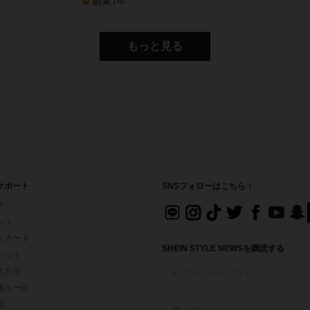
創業1年
もっと見る
サポート
SNSフォローはこちら：
せ
イント
フトカード
SHEIN STYLE NEWSを購読する
ォレット
入方法
価ルール
問