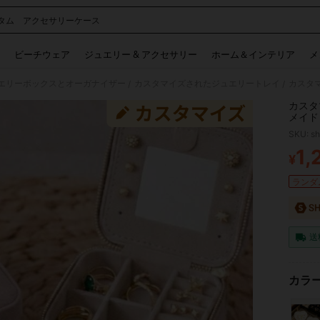
タム アクセサリーケース
 and down arrow keys to navigate search 検索履歴 and 人気ワード. Press Enter to 
ビーチウェア
ジュエリー & アクセサリー
ホーム＆インテリア
メ
エリーボックスとオーガナイザー
カスタマイズされたジュエリートレイ
/
/
カスタ
メイド
エリー
SKU: s
ラムジ
1,
¥
PR
ランダム
送
カラー