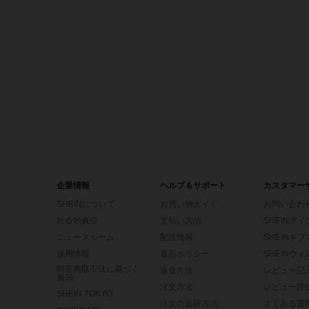
企業情報
ヘルプ＆サポート
カスタマー
SHEINについて
お買い物ガイド
お問い合わ
社会的責任
支払い方法
SHEINポ
ニュースルーム
配送情報
SHEINギ
採用情報
返品ポリシー
SHEINウ
特定商取引法に基づく
返金方法
レビュー記
表示
注文方法
レビュー評
SHEIN TOKYO
注文の追跡方法
よくある質