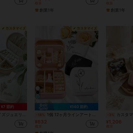
概算
概算
創業1年
創業1年
¥7 節約
¥140 節約
きコンパクトスクエアピアス収納ボックス、ジュエリーオーガナイザー、ブライズメイドへのギフト
1個 12ヶ月ラインアートフラワー、鏡付きパーソナライズドジュエリーボックス、イニシャル、カスタムネームPUスクエアジュエリーボックスギフト、トラベルレザーリングボックス、カスタマイズジュエリー収納ボックス、女性の母の日ギフト、親友。
カスタマイズ可能な誕生日フラワーミニジュエリーボックス&コインケー
-18%
-3%
¥632
¥1,206
概算
概算