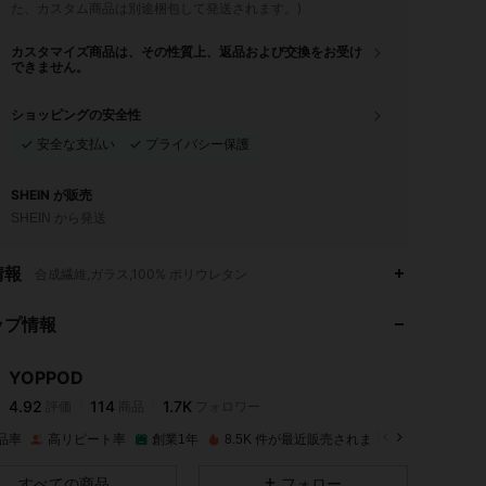
た、カスタム商品は別途梱包して発送されます。)
カスタマイズ商品は、その性質上、返品および交換をお受け
できません。
ショッピングの安全性
安全な支払い
プライバシー保護
SHEIN が販売
SHEIN から発送
4.92
114
1.7K
情報
合成繊維,ガラス,100% ポリウレタン
ップ情報
4.92
114
1.7K
YOPPOD
4.92
114
1.7K
評価
商品
フォロワー
t***i
は
1日前
に購入しました
品率
高リピート率
創業1年
8.5K 件が最近販売されました
4.92
114
1.7K
すべての商品
フォロー