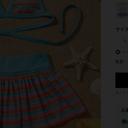
サイ
S
サ
数量:
購入で
お