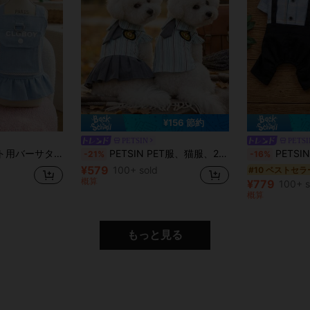
¥156 節約
PETSIN
PETSI
ト用品、ペットカップル用の服、新作春夏スカート、Tシャツ、カップル動物用の服
PETSIN PET服、猫服、2本足ペットセット、カップルの服、春の新作シャツワンピース、PET服、猫服、アニマル服、春のPET服、ヨーロッパ・アメリカ風の新作小型動物用レッグウェア
PETSIN PET用バーサタイルスカート、犬服、猫服、PET
-21%
-16%
¥579
100+ sold
#10 ベストセラ
概算
¥779
100+ s
概算
もっと見る