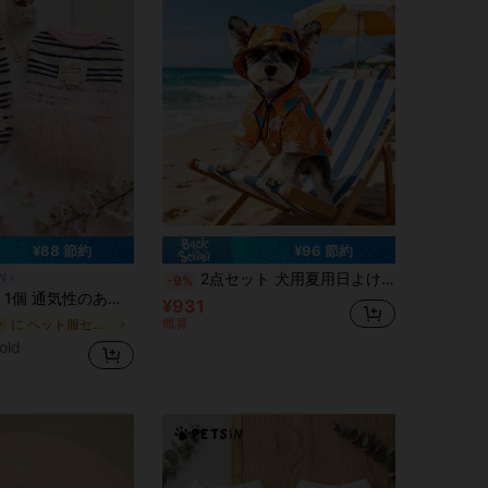
¥88 節約
¥96 節約
2点セット 犬用夏用日よけセット、通気性のあるハワイアンフローラルシャツ + UVカットサンハット、小型犬・中型犬用ビーチバケーションアウトフィット
N
-9%
よけペットパフドレス、ストライプカップルアウトフィット 小型犬猫用 春夏
¥931
概算
に ペット服セット
ー
old