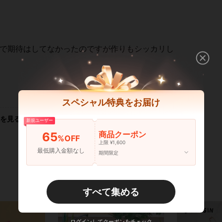
まで期待はしてなかったのですが作りもシッカリし
いいね！ (1)
スペシャル特典をお届け
を見る
新規ユーザー
商品クーポン
65
%OFF
上限 ¥1,600
最低購入金額なし
期間限定
すべて集める
ログインしてクーポンをチェック