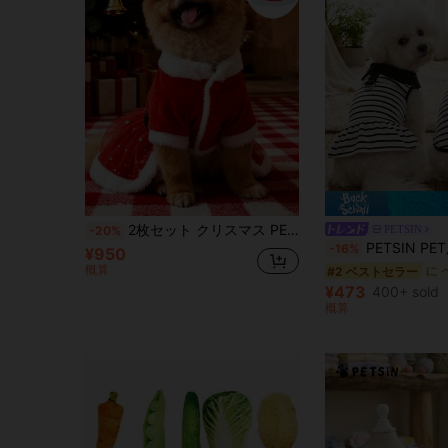
2枚セット クリスマス PET犬用 赤いネットドレス リボン型小さなゴムバンド付き。ふわふわで厚手の暖かい服、寒さに強い。冬と秋のセット、プラッシュカラー付き。チワワコスチュームセット。ハロウィンやその他のフェスティバル衣装。
PETSIN
-20%
PETSIN PET用バーサタイルスカート、犬服、猫服、PET服、ペ
-16%
¥950
概算
#2 ベストセラー
¥473
400+ sold
概算