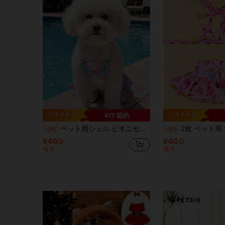
¥17 節約
ペット用シェル ビキニセット 2枚組、犬/猫用ホルターネック タイ付き 2ピース水着、夏の涼感
2枚 ペット用 水着デザイン サマー
-3%
-3%
¥469
¥460
概算
概算