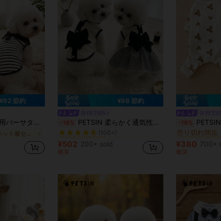
¥92 節約
¥98 節約
PETSIN
PETSI
に ペット服セット
#6 ベストセラー
#1 ベストセラー
ットカップル服、新作春夏スカート、Tシャツ、ペットカップル服
PETSIN 柔らかく通気性のある伸縮性のある編み生地1枚、ヴィンテージペットカップルの衣装、大きなリボン装飾のブラックホワイトストライプ、快適で肌に優しい、ペットシャツとドレス、小型・中型犬、猫、ビションフリーゼ、プードル、ポメラニアンに適しています、デイリーウェア、パーティー撮影、ペットラバー、フェスティバルギフト、ペットファッション必需品、ペット服、犬猫セット、アクセサリー
PETSIN ペットウェ
-16%
-16%
売り切れ間近
(100+)
に ペット服セット
に ペット服セット
に ペット服セット
#6 ベストセラー
#6 ベストセラー
#1 ベストセラー
#1 ベストセラー
売り切れ間近
売り切れ間近
(100+)
(100+)
¥502
¥380
200+ sold
700+ 
に ペット服セット
#6 ベストセラー
#1 ベストセラー
概算
概算
売り切れ間近
(100+)