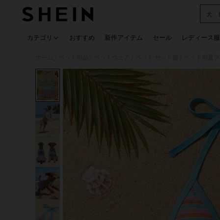
犬 
Use up
カテゴリ
おすすめ
新作アイテム
セール
レディース服
ホーム
ペット用品
ペットウェア
ペット セット服
ペット用夏プ
/
/
/
/