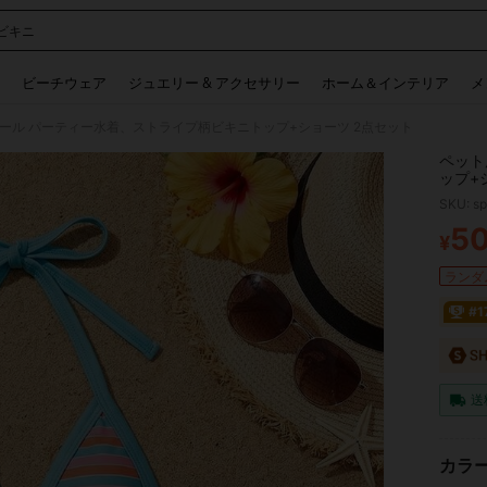
ビキニ
 and down arrow keys to navigate search 検索履歴 and 人気ワード. Press Enter to 
ビーチウェア
ジュエリー & アクセサリー
ホーム＆インテリア
メ
ール パーティー水着、ストライプ柄ビキニトップ+ショーツ 2点セット
ペット
ップ+
SKU: s
5
¥
PR
ランダム
#
送
カラー