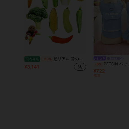
超リアル 音の出る おもちゃ 犬用 ぬいぐるみ 野菜 布製 柔らか 鳴き笛 ストレス発散 運動不足解消 子犬 超小型 小型犬 シニア犬 歯磨き ペット用 噛む玩具 10点セットファッション 祝日
PETSIN
国内発送
-20%
PETSIN ペット用バーサタイルスカート、犬の服、猫の服、動物の服、犬の服、ペッ
-6%
¥3,141
¥722
概算