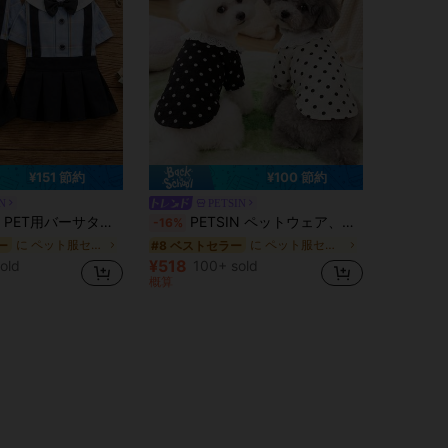
¥151 節約
¥100 節約
N
PETSIN
服、犬服、PET用品、ペットカップル服、新作春夏小型スカート、Tシャツ、カップル服、四本足犬服、小動物用品、春夏新作コレクション
PETSIN ペットウェア、犬服、猫ベスト、PETの春夏新作カジュアルウェア
-16%
に ペット服セット
に ペット服セット
ー
#8 ベストセラー
¥518
old
100+ sold
概算