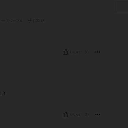
プル, サイズ: M
ーヴパープル
サイズ:
M
いいね！ (1)
よ！
いいね！ (1)