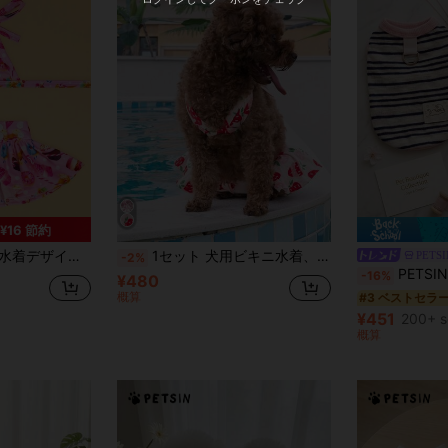
¥16 節約
ビキニ ペット用コスチューム
1セット 犬用ビキニ水着、夏用子犬水着、猫用ビーチ衣装
PETSI
-2%
PETSIN 1個 通気性のある日
-16%
¥480
概算
#3 ベストセラ
¥451
200+ s
概算