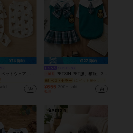
¥74 節約
¥127 節約
N
PETSIN
に ペット服セット
ア、犬服、猫ベスト、PETの春夏新作カジュアルウェア
PETSIN PET服、猫服、2本足ペットセット、カップルの服、春の新作シャツワンピース、PET服、猫服、アニマル服、春のPET服、ヨーロッパ・アメリカ風の新作小型アニマル用レッグウェア
-16%
！
に ペット服セット
に ペット服セット
に ペット服セット
#5 ベストセラー
！
！
¥655
sold
200+ sold
に ペット服セット
概算
！