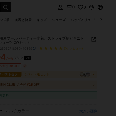
0
0
select.
ンズ服
美容と健康
キッズ
シューズ
バッグ＆リュック
下着＆
用夏プール パーティー水着、ストライプ柄ビキニト
ショーツ 2点セット
p25032718930410369
(58 レビュー)
04
¥512
から
-2%
ICE AND AVAILABILITY
割引 ¥8 OFF
17 ベストセラー
に ペット服セット
入会後
¥25
OFF
料無料
:
マルチカラー
大きい画像