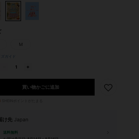
ズ
M
イズガイド
買い物かごに追加
3
SHEINポイントがたまる
届け先
Japan
送料無料
お届け予定日:
8月14日 - 8月16日