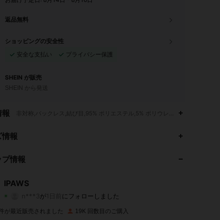
返品無料
ショッピングの安全性
安全な支払い
プライバシー保護
SHEIN が販売
SHEIN から発送
情報
非対称,バックレス,結び目,95% ポリエステル,5% ポリウレタン,犬
4.93
171
2K
ズ情報
4.93
171
2K
ップ情報
4.93
171
2K
IPAWS
n***3
が
1日前
にフォローしました
4.93
171
2K
評価
商品
フォロワー
K 件が最近販売されました
19K 回数目のご購入
4.93
171
2K