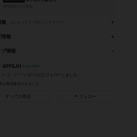
Marketplace
GFFSJH から発送
情報
ユニセックス,TPU,ソフトケース
ズ情報
4.40
5.5K
7
4.40
5.5K
7
ップ情報
4.40
5.5K
7
4.40
5.5K
7
GFFSJH
Local Seller
せ***か
が
1日前
にフォローしました
4.40
5.5K
7
評価
商品
フォロワー
4.40
5.5K
7
4 件が最近販売されました
4.40
5.5K
7
すべての商品
フォロー