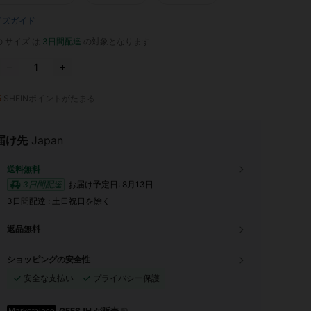
イズガイド
 サイズ は
3日間配達
の対象となります
5
SHEINポイントがたまる
届け先
Japan
送料無料
3日間配達
お届け予定日:
8月13日
3日間配達 : 土日祝日を除く
返品無料
ショッピングの安全性
安全な支払い
プライバシー保護
GFFSJH が販売