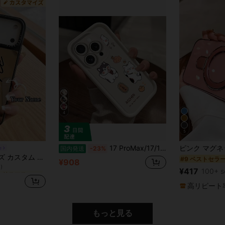
4
5
17 ProMax/17/16 Plus/15/14/13落下防止12/11/8 かわいいストリートウェアブランド7かわいいキャラクターの個性的なアイデアキャラクターの携帯ケースアニメ・ファッションカップルのための新作フルバック
e
国内発送
-23%
に クリスマス カスタマイズされた携帯電話ケース
ルバー ミラーケース カバー 保護背面カバー パーソナライズ スマートフォンシェル 各種モデル対応 ミラー表面 耐衝撃
#9 ベストセラ
)
¥908
に クリスマス カスタマイズされた携帯電話ケース
に クリスマス カスタマイズされた携帯電話ケース
¥417
100+ s
)
)
に クリスマス カスタマイズされた携帯電話ケース
高リピート
)
もっと見る