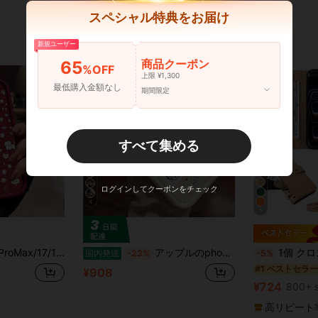
スペシャル特典をお届け
新規ユーザー
商品クーポン
65
%OFF
上限 ¥1,300
最低購入金額なし
期間限定
すべて集める
ログインしてクーポンをチェック
4
5
メカップル15全パック14/13/12スマホケース投げ防止11かわいいアニメ8 ファッション7クリエイティブな個性的なストリートウェアブランドの新作フルバッグ
アップルのphone 17 ProMax/Air/16 Plus/15/14クリエイティブかわいいカートゥーン13/12転倒防止11/16 eファッションブランド7全パッケージアニメ新版に適用8 カップルのおしゃれな個性的なキャラクターがかわいい87141712131116製品16 ePlus 17 Pro 11 Pro 14 Pro 13 Pro 16 Pro 15
1個 クロスボディ保護ケース カードスロット付き ジッパーポケット対応 Appl
国内発送
-23%
-5%
#1 ベストセラー
¥908
¥724
800+ s
高リピート