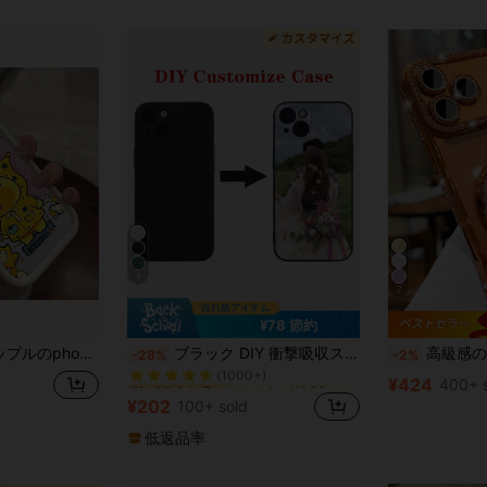
4
7
¥78 節約
に オナーX8 5G カスタマイズされた携帯電話ケース
#1 ベストセラー
ャラクターカップル向けパーソナライズファッション14/13新型12/11/16 e転倒防止7/8 全パッケージのアニメかわいいアニメかわいいファッションブランド8716131711215製品16 ePlus 12 Pro 13 Pro 17 Pro 14 Pro 15 Pro 11 Pro
ブラック DIY 衝撃吸収スマホケース 1個 パーソナライズ ソフトスマホケース ライフ、家族、風景、結婚式の写真でカスタマイズ可能、マッチングスマホケース、友人へのギフト、母の日、結婚式のギフト、記念日、パーソナライズギフト、彼女へのギフト
高級感のある輝くラインストーンレンズ保護メッキ耐衝撃ケース、キラキラグリッターメイクアップミラーリングホルダーブラケット付き、高品質耐衝撃バンパーバッ
-28%
-2%
(1000+)
に オナーX8 5G カスタマイズされた携帯電話ケース
に オナーX8 5G カスタマイズされた携帯電話ケース
#1 ベストセラー
#1 ベストセラー
¥424
400+ 
(1000+)
(1000+)
¥202
100+ sold
に オナーX8 5G カスタマイズされた携帯電話ケース
#1 ベストセラー
(1000+)
低返品率