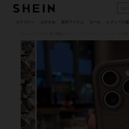
スク
Use up
カテゴリ
おすすめ
新作アイテム
セール
レディース服
ホーム
スマホ & 周辺機器
ケース
スマホケース
ベーシックな携
/
/
/
/