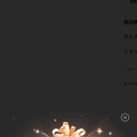
商品
サイ
ショ
84