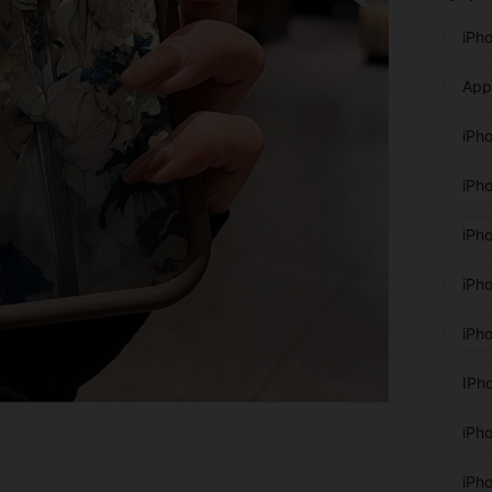
iPh
Appl
iPh
iPh
iPh
iPh
iPh
IPh
iPh
iPh