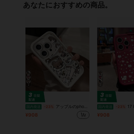
あなたにおすすめの商品。
4
4
アップルのphone 17 ProMax/Airカートゥーンかわいい16 Plus/15/14個性13/12カラーファッション11全パッケージアイデア16 e落下防止7/8 新しいかわいいアニメカップル
17 ProMax/17/16 Plusアニ
国内発送
-23%
国内発送
-23%
¥908
¥908