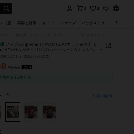
0
0
select.
ンズ服
美容と健康
キッズ
シューズ
バッグ＆リュック
下着＆
アップルのphone 17 ProMax/Airネット有名人16 Plus/15/14/13/12かわいい11色のカートゥーンかわいい16 eアイデア7/8 全包カップルの反秋ファッションブランドアニメファッション個性漫画新7816112716ePro AirPlus 11Pro14Pro15Pro12Pro17Pro13Pro16Plus15Plus14Plus781
アップルのphone 17 ProMax/Airネット有名人16
送
/15/14/13/12かわいい11色のカートゥーンかわいい16
デア7/8 全包カップルの反秋ファッションブランドア
w260622115842626689750
ッション個性漫画新7816112716ePro AirPlus
08
14Pro15Pro12Pro17Pro13Pro16Plus15Plus14Plus78
¥1,185
-23%
ICE AND AVAILABILITY
料無料 & 3日間配達
:
白
大きい画像
ズ