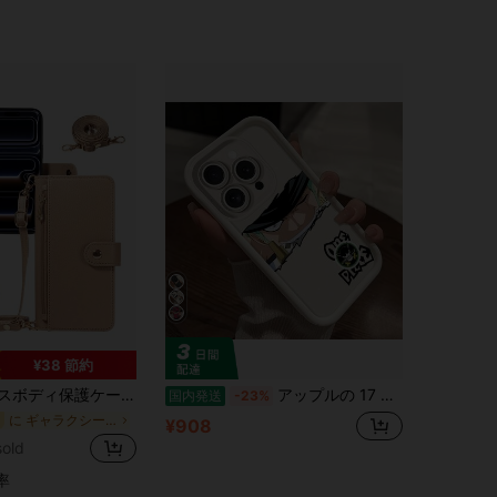
¥38 節約
e 17 ProMax/16/15/14/13/12/11pro、A56、NOTE 14 PRO 5G (国際版)、メイクアップミラー付き携帯電話保護カバー
アップルの 17 ProMax/17/16 Plus/15ファッションブランド14転倒防止アニメの個性13/12/11クリエイティブアニメのかわいいフルバックファッションに適用8 かわいい7つの携帯ケースカップルのための漫画
国内発送
-23%
に ギャラクシーA55 フリップ式携帯電話ケース
¥908
old
率