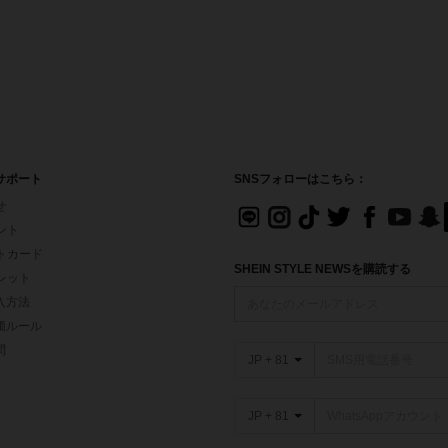
サポート
SNSフォローはこちら：
せ
イント
フトカード
SHEIN STYLE NEWSを購読する
ォレット
入方法
価ルール
問
JP + 81
JP + 81