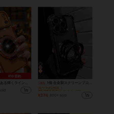
7
¥10 節約
に オナーX6a 携帯電話ケース
#1 ベストセラー
クカバー、17 16E 15 14 13 12 11 X XS Max XR Pro Plus Galaxy S26 A02S -A07 A12-A17 A22-A26 A32-A36 A50-A56 S20-S25 Honor Magic Reno Smart対応
1個 合金製スクリーンプロテクター 折りたたみ式 ラウンド メッキ 耐落下 スタンド付きスマホケース、17/15ProMax/16promax/16pro/14promax/14pro/13promax、Galaxy S21 5G/S21 Ultra/S22/S22 Ultra/S23/S23 Ultra/S24/S24FE/S24 Ultra 5G/S25/S25+/S25U、A14/A33 5G/A53 5G/A54 5G/A52/A52s 5G/A15 5G/A13 4G/A22 4G/A22 5G/A34/A23 5G/A07/A17、Mi Note 7/8/9/10/11/12/13、Mi 9/10/12/13C、MOTO、Honor X、HW、C53 C55対応、国際版、国内版以外、春のギフト
-6%
売り切れ間近！
に オナーX6a 携帯電話ケース
に オナーX6a 携帯電話ケース
#1 ベストセラー
#1 ベストセラー
sold
売り切れ間近！
売り切れ間近！
¥374
800+ sold
に オナーX6a 携帯電話ケース
#1 ベストセラー
売り切れ間近！