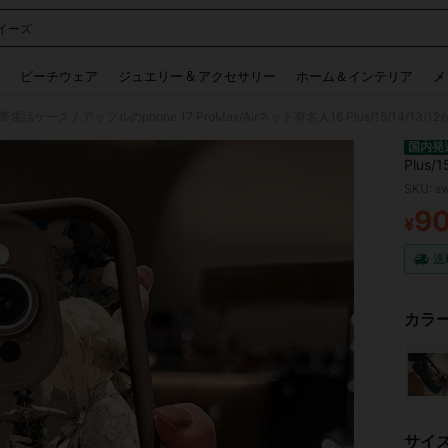
イーズ
 and down arrow keys to navigate search 検索履歴 and 人気ワード. Press Enter to 
ビーチウェア
ジュエリー & アクセサリー
ホーム＆インテリア
メ
帯電話ケース
/
国内発
Plus
eアイ
SKU: s
ニメファ
9
11Pro
¥
PR
1
送
カラー
サイ