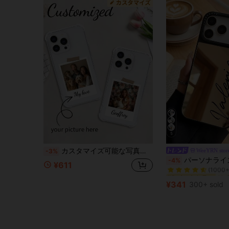
5
カスタマイズ可能な写真入り透明落下防止TPUスマホケース、テキストと画像入りパーソナライズスマホカバー、個人、パートナー、家族、友人へのカスタマイズギフト、誕生日、休日、母の日/父の日、日常ギフトに最適、iPhone X XS XR 11 12 13 14 15 16 Plus 17 Pro Maxに対応
WeeYRN stor
-3%
#2 ベストセラー
パーソナライズ カスタム イニシャル ネーム スマートフォンケース 17 16 15 14 13 12 11 Pro Max対応 メッキ シ
-4%
¥611
(1000+
#2 ベストセラー
#2 ベストセラー
(1000+
(1000+
¥341
300+ sold
#2 ベストセラー
(1000+