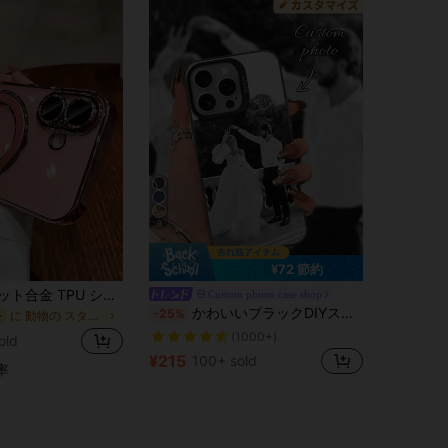
9
¥72 節約
ピンク マグネット合金 TPU シリコン 耐衝撃 1個 透明 電気メッキ スマホケース メタル スライド スタンド付き/耐衝撃スマホケース、TPU 素材、iPhone 15 Pro Max/16 Pro Max/16 Pro/11/12/13/14 Pro Max/14 Pro/13 Pro Max/16、17、17 Pro、17 Pro Max、S24、S24 Ultra、S25、S25 Ultraに対応、ワイヤレス磁気充電対応、防水、落下防止、傷防止、スプリングギフト
Custom phone case shop
かわいいブラックDIYスマホケース1個 カスタマイズ写真ケース 15 Pro Max / S25 Ultra / S25 Plus対応 パーソナライズ ウェディング写真ケース カップル・友人・家族へのギフト 卒業記念 ヴィンテージ風 彼・彼女への記念日・誕生日・父の日ギフトに最適
-25%
に 動物の スタンド型スマホケース
ー
(1000+)
old
¥215
100+ sold
率