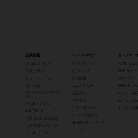
企業情報
ヘルプ＆サポート
カスタマー
SHEINについて
お買い物ガイド
お問い合わ
社会的責任
支払い方法
SHEINポ
ニュースルーム
配送情報
SHEINギ
採用情報
返品ポリシー
SHEINウ
特定商取引法に基づく
返金方法
レビュー記
表示
注文方法
レビュー評
SHEIN TOKYO
注文の追跡方法
よくある質
#SHEIN101
サイズの選び方
消費者志向自主宣言
SHEIN VIPについて
品質管理の取り組み
アフィリエイト
SHEIN CLUB