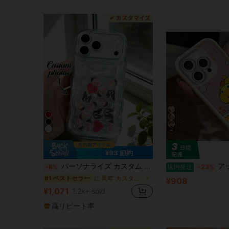
4
¥93 節約
パーソナライズ カスタム スマホケース、写真アクリルパネル、カスタムペット写真、ポートレート写真、ハート型アクリルパネル、レーザー刻印カード、バレンタインデーギフト、女性向けギフト、誕生日ギフト、カップルギフト、彼氏/彼女ギフト、家族/友人ギフト、パーティーの記念品、記念日ギフト、ペットカップルギフト
アップルのphone 17 ProMax/Air/16 Plus/15クリエイティブキ
-8%
国内発送
-23%
に 周年 カスタマイズされた携帯電話ケース
#1 ベストセラー
¥908
¥1,071
1.2k+ sold
高リピート率