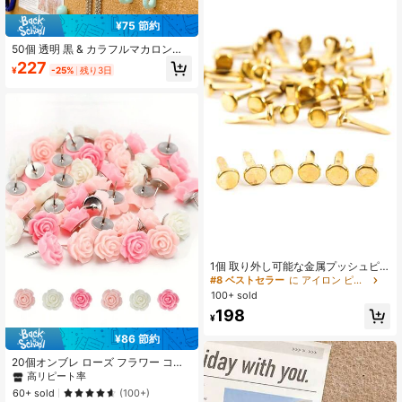
¥75 節約
50個 透明 黒 & カラフルマカロンプ
ッシュピン、コルクボード、壁の装
227
¥
-25%
残り3日
飾、掲示板、クリスマスの装飾、学
校再開、オフィス & 学用品/製本用
品/パンチに適しています
1個 取り外し可能な金属プッシュピ
ン、シンプルな再利用可能なDIYデコ
#8 ベストセラー
に アイロン ピン&タック
レーション用品 学校に戻る際に
100+ sold
198
¥
¥86 節約
20個オンブレ ローズ フラワー コル
クボード装飾用押しピン、クリエイ
高リピート率
ティブな花デザインのギフトボック
60+ sold
(100+)
ス入りプッシュピン