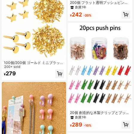
200個 フラット透明プッシュピン、
掲示板用釘、壁用釘、コルクボード
創業1年
マップ用釘、カレンダー用釘、写真
242
固定用釘、100個 DIYクラフトプロ
¥
-20%
ジェクト用釘、ホームオフィス必需
品、オフィス用品、新学期用品、卒
業パーティー文房具、ハロウィンと
クリスマス新年パーティー装飾固定
用釘
100個/200個 ゴールド ミニブラッド
ペーパーファスナー - 滑らかな丸型&
200+ sold
星型 - 多目的 スクラップブッキング
279
¥
デコレーション & オフィス用品、ク
ラフト、DIYプロジェクト、ファイル
整理、プランナー、文房具、バレン
タインデー ハンドメイド装飾に適し
ています
20個 創造的な木製クリップとプッシ
ュピン、写真クリップ、コルクボー
創業1年
ドピン、掲示板や事務所/教室の装
289
飾、学校に戻る、学校用品に使える
¥
-10%
マルチユース