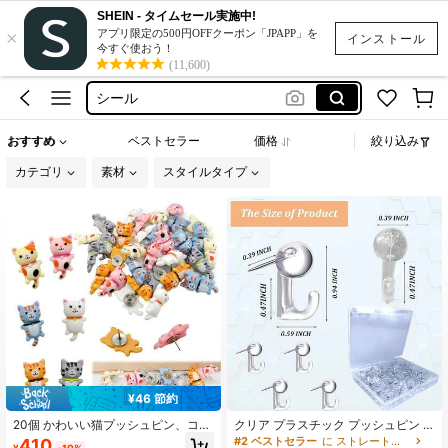
SHEIN - タイムセール実施中!
×
磁石
アプリ限定の500円OFFクーポン「JPAPP」を
インストール
今すぐ使おう！
クリップ
(11,600)
シール
ヘアクリップ
おすすめ
ベストセラー
価格
絞り込み
絵
カテゴリ
素材
スタイルタイプ
磁石
クリップ
¥46 節約
20個 かわいい猫プッシュピン、コル
クリア プラスチック プッシュピン 6
クボード猫装飾プッシュピン、壁掛
0個入り - 透明 画鋲 壁の装飾、写真
#2 ベストセラー
に ストレートピン
410