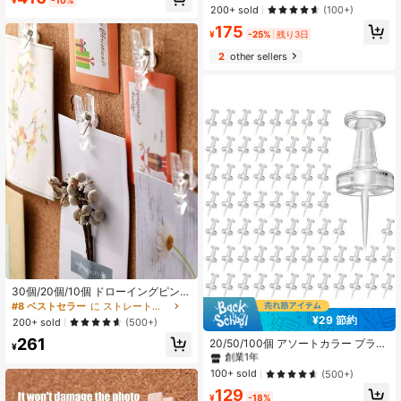
¥
-10%
けまたは掲示板に適しています、壁
ボード、オフィスの掲示板に | ホー
200+ sold
(100+)
写真マップピン
ム スクール用品
175
¥
-25%
残り3日
2
other sellers
30個/20個/10個 ドローイングピン
プラスチック サムタック クリップ
#8 ベストセラー
に ストレートピン
#5 ベストセラー
に ストレートピン
コルクボード用プッシュピン オフィ
¥29 節約
200+ sold
(500+)
創業1年
ス&学校用品 バインダークリップ フ
261
ェルトボード装飾 大きな頭のネイル
#5 ベストセラー
#5 ベストセラー
に ストレートピン
に ストレートピン
20/50/100個 アソートカラー プラス
¥
クリップ、オフィスや学校で使用で
チックプッシュピン、コルクボー
創業1年
創業1年
きます。写真クリップを傷つけませ
ド、オフィス、学校用品、学校に戻
#5 ベストセラー
に ストレートピン
100+ sold
(500+)
ん。入学準備用品、卒業パーティー
る必需品に適しています
創業1年
の装飾クリップ写真ネイル、写真壁
129
¥
-18%