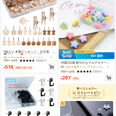
#3 ベストセラー
に ストレートピン
創業1年
売り切れ間近！
1箱入り 木製ピンセット、正方形、
クロス、円柱型を含む、写真、ポス
¥61 節約
#3 ベストセラー
#3 ベストセラー
に ストレートピン
に ストレートピン
トカードの掲示、学校用品に最適
創業1年
創業1年
売り切れ間近！
売り切れ間近！
100+ sold
(1000+)
16個/32個 鮮やかなマルチカラース
#3 ベストセラー
に ストレートピン
516
ター型プッシュピン - コルクボー
#2 ベストセラー
に アイロン ピン&タック
¥
-10%
残り3日
創業1年
売り切れ間近！
ド、写真の壁、掲示板用の装飾的な
100+ sold
(100+)
つまみ - オフィス、学校、ホームデ
297
コレーション、整理、DIYプロジェク
¥
-17%
トに最適
ベストセラー
に ストレートピン
5つ星評価 1k+件獲得
17分前に購入されました
5つ星評価 1k+件獲得
1
17分前に購入されました