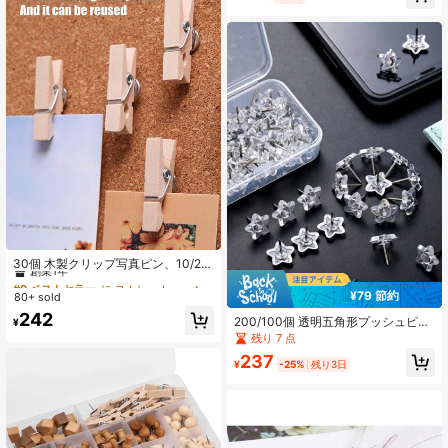
メッセージプッシュピン
#9 ベストセラー
に ストレートピン
創業1年
30個 木製クリップ写真ピン、10/20
個 写真壁メッセージプッシュピン、
#9 ベストセラー
#9 ベストセラー
に ストレートピン
に ストレートピン
フェルトボード装飾固定大型ヘッド
¥79 節約
80+ sold
創業1年
創業1年
ネイルクリップ、オフィスや学校で
#9 ベストセラー
に ストレートピン
242
使用可能、写真クリップを傷つけま
200/100個 透明五角形プッシュピ
¥
創業1年
せん、入学準備用品、卒業写真展示
ン、コルク壁用釘、形状プッシュピ
残り 7 点
用品、ハロウィン、クリスマス、新
ン、透明プッシュピン、美術学生の
237
年の写真用固定クリップ、クリスマ
絵画用大型拡張クリエイティブかわ
¥
-25%
残り3日
スイブのメッセージ用リマインダー
いいプッシュピン、オフィス用品、
クリップ
掲示板用プッシュピン、壁用プッシ
ュピン、コルクボード、地図、カレ
ンダー、新学期必需品