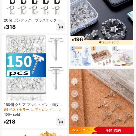
20個 ピンフック、プラスチックヘッ
ド コルクボードフック 装飾用 画鋲
318
¥
壁、掲示板、自宅、オフィス、学校
用品に (ブラック、透明、ブラックと
透明) 学校始まり
196
¥
200+ sold
2
3
4
150個 クリア プッシュピン - 頑丈な
プラスチック製ヘッド 掲示板、コル
#4 ベストセラー
に アイロン ピン&タック
クボード、オフィス&学校用に最適な
100+ sold
サムタック
218
¥
¥61 節約