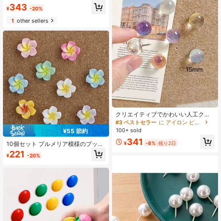
343
¥
-20%
1
other sellers
クリエイティブでかわいい人工クリ
スタルレジンプッシュピン10個セッ
#3 ベストセラー
に アイロン ピン&タック
ト、透明グリッター半円形プッシュ
100+ sold
¥55 節約
ピン、オフィスの装飾、コルクボー
341
ド、写真の壁、地図の固定、文房具
¥
-8%
残り2日
10個セット プルメリア模様のプッシ
ツールに最適
ュピン、コルクボード、地図、写
221
¥
-20%
真、カレンダー、オフィスの仕切り
壁の装飾、家庭/オフィス用品、学校
グッズ、文房具に適しています