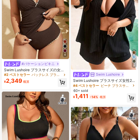
4
#バケーションビキニ
9
Swim Lushoire プラスサイズの女性
黒Vネック ダブルストラップVネック
Swim Lushoire
#2 ベストセラー
バックレス プラスサイズのタンキニ
腹部カバー スプリットトライアング
2,349
Swim Lushoire プラスサイズ女性2点
¥
概算
ル パンティー ベストタイプタンキニ
セット ブラックショーツ&半袖シャ
#4 ベストセラー
ビーチ プラスサイズのカバーアップ
ファッション 夏 ビーチ バケーショ
ツ、カジュアル ホリデー ビーチカバ
60+ sold
ン 水着セット
ーアップ
1,411
¥
-14%
概算