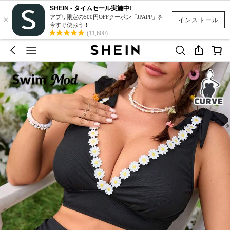
SHEIN - タイムセール実施中!
×
アプリ限定の500円OFFクーポン「JPAPP」を
インストール
今すぐ使おう！
(11,600)