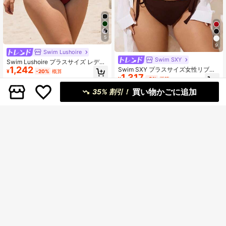
5
9
Swim Lushoire
Swim SXY
Swim Lushoire プラスサイズ レディ
1,242
ース 夏用 ビーチ ホルターネック タ
Swim SXY プラスサイズ女性リブ生
¥
-20%
概算
イ セクシー ビキニ 三角ボトム 2ピー
1,317
地トライアングルカップ リボン付き
¥
-3%
概算
ス水着セット
カジュアルバケーションスイムウェ
買い物かごに追加
アセット
35% 割引！
25