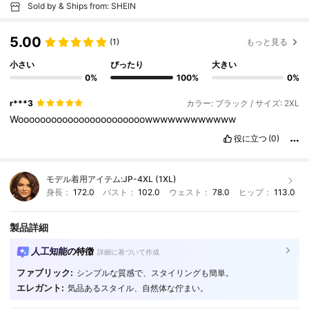
Sold by & Ships from: SHEIN
5.00
(1)
もっと見る
小さい
ぴったり
大きい
0%
100%
0%
r***3
カラー: ブラック / サイズ: 2XL
Wooooooooooooooooooooooowwwwwwwwwwww
役に立つ
(0)
モデル着用アイテム:
JP-4XL (1XL)
身長：
172.0
バスト：
102.0
ウェスト：
78.0
ヒップ：
113.0
製品詳細
人工知能の特徴
詳細に基づいて作成
ファブリック:
シンプルな質感で、スタイリングも簡単。
エレガント:
気品あるスタイル、自然体な佇まい。
545K フォロワー
4.87