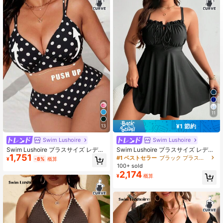
545K フォロワー
4.87
545K フォロワー
4.87
545K フォロワー
4.87
11
¥1 節約
13
Swim Lushoire
Swim Lushoire
Swim Lushoire プラスサイズ レディ
Swim Lushoire プラスサイズ レディ
1,751
ース 新作 無地 プッシュアップ アン
ースブラックリボンフリル水着ワン
#1 ベストセラー
ブラック プラスサイズのスイムドレス
¥
-8%
概算
ダーワイヤー ビキニセット 2点セッ
ピース 夏用
100+ sold
ト ハイウエスト トライアングルボト
2,174
¥
概算
ム 調節可能なショルダーストラップ
エレガント ファッション セクシー
カジュアル バケーションスタイル ビ
ーチ水着