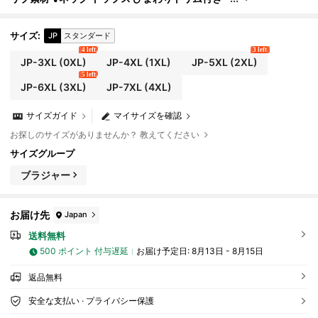
ハイウエスト トライアングルボトムス、夏のビー
チや旅行に最適なスイートなスイムウェアセット
サイズ
:
JP
スタンダード
4 left
3 left
JP-3XL
(0XL)
JP-4XL
(1XL)
JP-5XL
(2XL)
5 left
JP-6XL
(3XL)
JP-7XL
(4XL)
サイズガイド
マイサイズを確認
お探しのサイズがありませんか？ 教えてください
サイズグループ
ブラジャー
お届け先
Japan
送料無料
500 ポイント 付与遅延
お届け予定日:
8月13日 - 8月15日
返品無料
安全な支払い · プライバシー保護