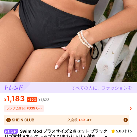
1/5
1,183
-35%
¥
¥1,822
ランダム割引 ¥639 OFF
入会後
¥59
OFF
Swim Mod プラスサイズ 2点セット ブラック
5.00
(
1
)
リブ素材 Vネック トップス ひまわりトリム付き