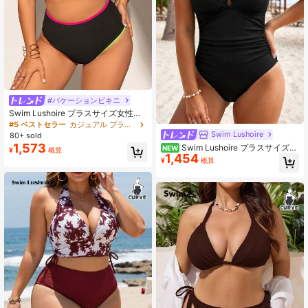
#バケーションビキニ
Swim Lushoire プラスサイズ女性用
スリーブレス 2点セット スポーツ水
#5 ベストセラー
カジュアル プラスサイズのビキニセット
着 カラートリミング
Swim Lushoire
80+ sold
1,573
Swim Lushoire プラスサイズ
NEW
¥
概算
1,454
ブラック リブ Vネック ワンピース水
¥
概算
着 レディース、お腹引き締め、スリ
ミング、シャーリング、パッド入り
カップ、温泉、バケーション、ビー
チ、水泳用