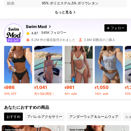
組成:
95% ポリエステル,5% ポリウレタン
もっと見る
545K フォロワー
4.87
Swim Mod
フォロー
545K フォロワー
4.87
8***0
は
22時間前
に購入しました
8.2M 件が最近販売されました
2.8M 回数目のご購入
545K フォロワー
4.87
545K フォロワー
4.87
545K フォロワー
4.87
986
1,041
961
1,050
1
¥
¥
¥
¥
¥
20% OFF
売り切れ間近！
50+ sold
100+ sold
20%
545K フォロワー
4.87
あなたにおすすめの商品
おすすめ
アパレルアクセサリー
アンダーウェア＆ルームウェア
シ
545K フォロワー
4.87