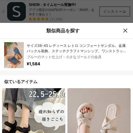
SHEIN - タイムセール実施中!
×
アプリ限定の500円OFFクーポン「JPAPP」を
インストール
今すぐ使おう！
(11,600)
類似商品を探す
サイズ36-45 レディース レトロ コンフォートサンダル、金属
バックル装飾、ステッチクラフトマンシップ、ワンストラップ
オープントゥ ローカット カジュアルシューズ、アウトドアウォ
ブルーのマット仕上げ - 小さなゴールドの金具
ーキングや通勤に適し、マットブルー ウェッジヒール プラット
¥1,584
フォームサンダル
似ているアイテム