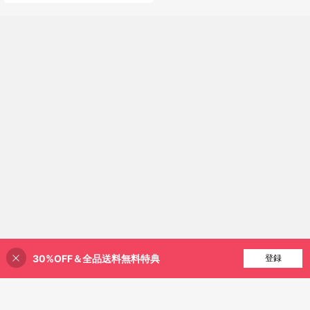
ルームウェアセット ホームウェア
30%OFF＆全品送料無料特典
買い物かごに追加
登録
44% 割引！