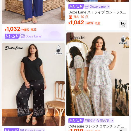
Doze Lane
Doze Lane ストライプ コントラスト
カラーブロック プラスサイズ 半袖パ
残り 10 点
ジャマセット
1,042
¥
-42%
概算
1,032
¥
-45%
概算
Doze Lane
#華やかな花の宴
Côtesoire フレンチロマンチック エ
1,019
レガント フローラルプリント レース
Doze Lane