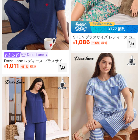
¥177 節約
SHEIN プラスサイズ レディース カ
1,086
ジュアル フローラル柄 半袖トップ &
¥
-14%
概算
七分丈パンツ パジャマセット 夏 ア
ウトフィット
Doze Lane
Doze Lane レディース プラスサイズ
1,011
ハート刺繍 ワッフル編み 半袖パジャ
¥
-51%
概算
マセット