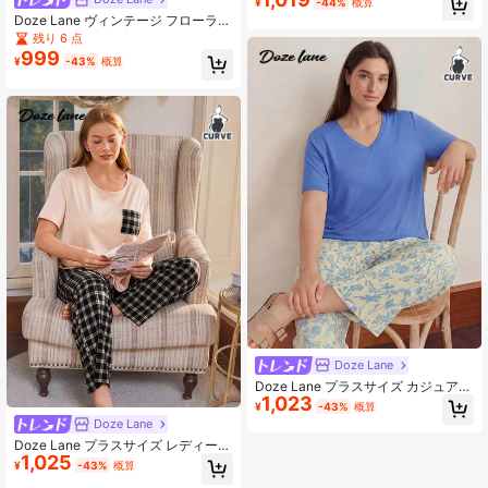
¥
-44%
概算
パッチワーク プラスサイズ レディー
Doze Lane ヴィンテージ フローラル
ス パジャマセット
プリント カジュアル プラスサイズ
残り 6 点
パジャマセット
999
¥
-43%
概算
Doze Lane
Doze Lane プラスサイズ カジュアル
1,023
フローラルプリント Vネック 半袖 ジ
¥
-43%
概算
ャンプスーツ
Doze Lane
Doze Lane プラスサイズ レディース
1,025
チェック柄 カジュアル ラウンドネッ
¥
-43%
概算
ク 半袖 パジャマセット レディース