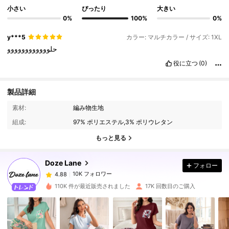
小さい
ぴったり
大きい
0%
100%
0%
y***5
カラー: マルチカラー / サイズ: 1XL
حلوووووووووووو
役に立つ
(0)
製品詳細
10K フォロワー
4.88
素材:
編み物生地
組成:
97% ポリエステル,3% ポリウレタン
10K フォロワー
4.88
もっと見る
Doze Lane
フォロー
10K フォロワー
4.88
8***2
は
1日前
に購入しました
110K 件が最近販売されました
17K 回数目のご購入
10K フォロワー
4.88