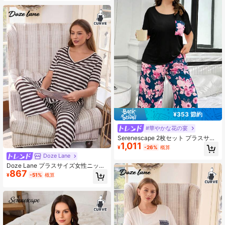
¥353 節約
#華やかな花の宴
Serenescape 2枚セット プラスサイ
1,011
ズ コントラスト フローラル プリン
¥
-26%
概算
ト ポケット 半袖トップ & クロップド
Doze Lane
パンツ パジャマセット、アウトフィ
Doze Lane プラスサイズ女性ニット
ット
867
リブ編みボーダー柄Vネックカジュア
¥
-51%
概算
ルラウンジウェアショートスリーブ
トップとパンツセット、夏用レディ
ースラウンジウェアVネックラウンジ
ウェアボーダーパジャマセット、レ
ディースラウンジセット、ボーダー
スリープウェア、レディースパジャ
マ、レディースパジャマセット