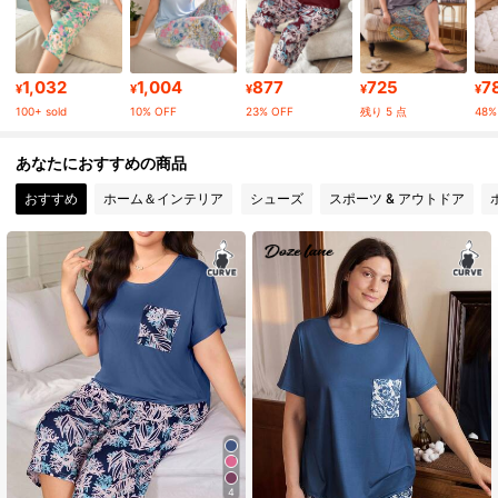
10K フォロワー
4.88
10K フォロワー
4.88
1,032
1,004
877
725
7
¥
¥
¥
¥
¥
100+ sold
10% OFF
23% OFF
残り 5 点
48%
10K フォロワー
4.88
あなたにおすすめの商品
おすすめ
ホーム＆インテリア
シューズ
スポーツ & アウトドア
10K フォロワー
4.88
10K フォロワー
4.88
10K フォロワー
4.88
10K フォロワー
4.88
4