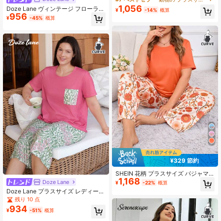
セット、プラスサイズ女性用ルーム
1,056
Doze Lane ヴィンテージ フローラル
¥
-14%
概算
ウェア
956
プリント ラウンジウェア セット Vネ
¥
-45%
概算
ック カジュアル プラスサイズ
¥329 節約
SHEIN 花柄 プラスサイズ パジャマ
1,168
セット、デイリーウェア カジュアル
Doze Lane
¥
-22%
概算
ルームウェア、アウトフィット
Doze Lane プラスサイズ レディース
カジュアル ポケット装飾 半袖トップ
残り 10 点
とフラワープリント 七分丈パンツ パ
934
¥
-51%
概算
ジャマセット