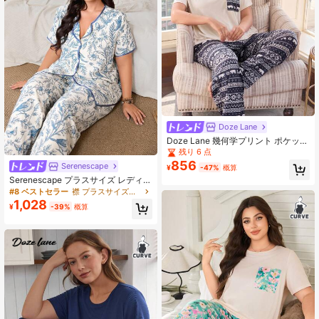
Doze Lane
Doze Lane 幾何学プリント ポケット
付き 半袖&ロングパンツ パジャマセ
残り 6 点
ット、プラスサイズ
856
Serenescape
¥
-47%
概算
Serenescape プラスサイズ レディー
ス フローラルプリント 半袖トップス
#8 ベストセラー
襟 プラスサイズのパジャマセット
ロングパンツ カジュアル デイリー
1,028
¥
-39%
概算
ホームウェア パジャマセット