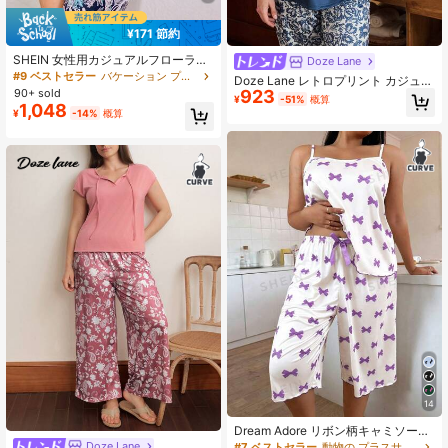
¥171 節約
SHEIN 女性用カジュアルフローラル
Doze Lane
プリントパジャマセット プラスサイ
#9 ベストセラー
バケーション プラスサイズのパジャマセット
Doze Lane レトロプリント カジュア
ズ 夏用ルームウェアセット 夏用パジ
90+ sold
923
ル プラスサイズ 半袖&七分丈パンツ
¥
-51%
概算
ャマセット 女性用ラウンジウェアセ
1,048
パジャマセット(レディース)
¥
-14%
概算
ット ショートセット アウトフィット
14
Dream Adore リボン柄キャミソール
&3/4丈パンツ プラスサイズパジャマ
Doze Lane
#7 ベストセラー
動物の プラスサイズのパジャマセット