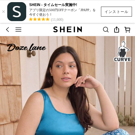
SHEIN - タイムセール実施中!
×
アプリ限定の500円OFFクーポン「JPAPP」を
インストール
今すぐ使おう！
(11,600)