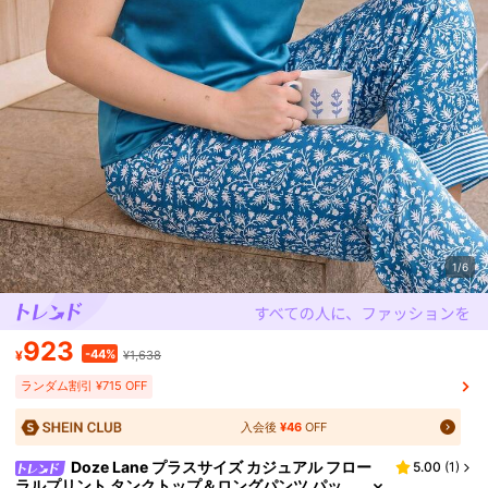
1/6
923
-44%
¥
¥1,638
ランダム割引 ¥715 OFF
入会後
¥46
OFF
Doze Lane プラスサイズ カジュアル フロー
5.00
(
1
)
ラルプリント タンクトップ＆ロングパンツ パッ