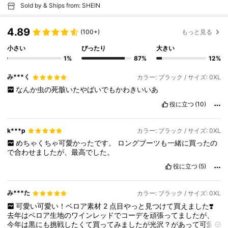
Sold by & Ships from: SHEIN
4.89
(100+)
もっと見る
小さい
ぴったり
大きい
1%
87%
12%
み***く
カラー: ブラック / サイズ: 0XL
なんか虫の死骸いたやばいでもかわきいいあ
役に立つ
(10)
k***p
カラー: ブラック / サイズ: 0XL
めちゃくちゃ可愛かったです。
ロングブーツも一緒に買ったの
で合わせましたが、最高でした。
役に立つ
(5)
み***た
カラー: ブラック / サイズ: 0XL
可愛い可愛い！ベロア素材
2
点目やっと見つけて買えました❣️
去年はベロア生地のワインレッドでコーデを頑張ってましたが、
今年は黒にも挑戦したくて買ってみましたが光沢？があって可愛