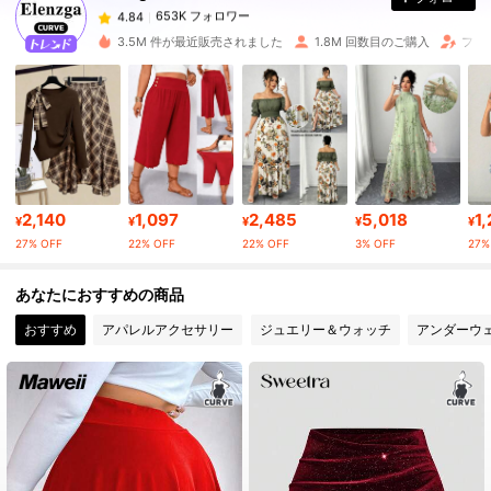
653K フォロワー
4.84
r***0
は
1日前
に購入しました
3.5M 件が最近販売されました
1.8M 回数目のご購入
フォ
653K フォロワー
4.84
653K フォロワー
4.84
653K フォロワー
4.84
2,140
1,097
2,485
5,018
1
¥
¥
¥
¥
¥
27% OFF
22% OFF
22% OFF
3% OFF
27%
653K フォロワー
4.84
あなたにおすすめの商品
おすすめ
アパレルアクセサリー
ジュエリー＆ウォッチ
アンダーウ
653K フォロワー
4.84
653K フォロワー
4.84
653K フォロワー
4.84