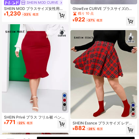
SHEIN MOD CURVE
SHEIN MOD プラスサイズ女性用ハ
GlowEve CURVE プラスサイズの女
1,230
イウエストAラインスカート、フェイ
性用 エレガントな無地ハイウエスト
残り 10 点
¥
-33%
概算
クパールボタン、ヴィンテージパレ
ビッグリボン フレアヘムスカート
922
¥
-37%
概算
ードスタイル、学校、デート、パー
ティー、休日、ティーパーティー、
誕生日、夏、イースター、レイブフ
ェスティバル、コンサート、ブラン
チ、ビジネスカジュアル/クリスマス
に適しています
4
SHEIN Privé プラス フリル裾 ペンシ
771
ルスカート
SHEIN Essnce プラスサイズ レディ
¥
-22%
概算
882
ース 秋冬 ファッション カジュアル
¥
-28%
概算
快適 デイリー クリスマスレッド チ
ェック柄 ウエストゴム スカート、ク