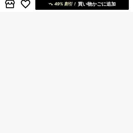
リスマスレッドチェック柄スカート
買い物かごに追加
49% 割引！
Comfortcana バレンタインハート柄
786
プリーツAラインカジュアルスカー
¥
-46%
概算
SHEIN MOD CURVE
ト、春夏、バレンタインデートに最
SHEIN MOD プラスサイズ ビンテー
適なプラスサイズ
ジ ベルベット シャーリング装飾的な
残り 4 点
かわいいケーキプリーツスカート、
1,272
¥
-46%
概算
バレンタインデーのギフト