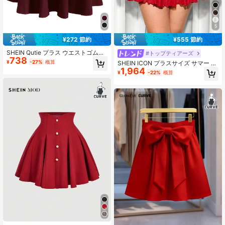
5
¥272 節約
¥555 節約
SHEIN Qutie プラス ウエストゴム入
#トップティアーズ
738
り 無地スカート、感謝祭用
¥
-27%
概算
SHEIN ICON プラスサイズ サマー レ
1,964
ースミュージックフェスティバル ス
¥
-22%
概算
タイル ケーキ スカート