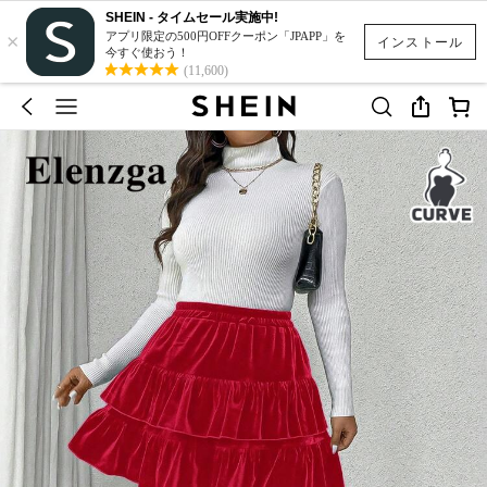
SHEIN - タイムセール実施中!
×
アプリ限定の500円OFFクーポン「JPAPP」を
インストール
今すぐ使おう！
(11,600)