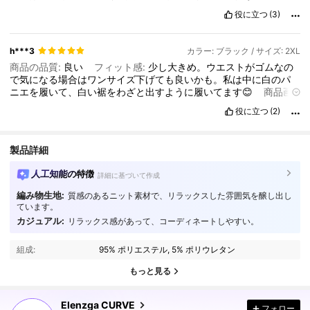
ちぃ❤️デートに来ていこ❣️
役に立つ
(3)
h***3
カラー: ブラック / サイズ: 2XL
商品の品質:
良い
フィット感:
少し大きめ。ウエストがゴムなの
で気になる場合はワンサイズ下げても良いかも。私は中に白のパ
ニエを履いて、白い裾をわざと出すように履いてます😊
商品画
像と一致:
同じ
匂い:
無い
役に立つ
(2)
製品詳細
人工知能の特徴
詳細に基づいて作成
編み物生地:
質感のあるニット素材で、リラックスした雰囲気を醸し出し
ています。
カジュアル:
リラックス感があって、コーディネートしやすい。
653K フォロワー
4.84
組成:
95% ポリエステル, 5% ポリウレタン
653K フォロワー
4.84
もっと見る
Elenzga CURVE
フォロー