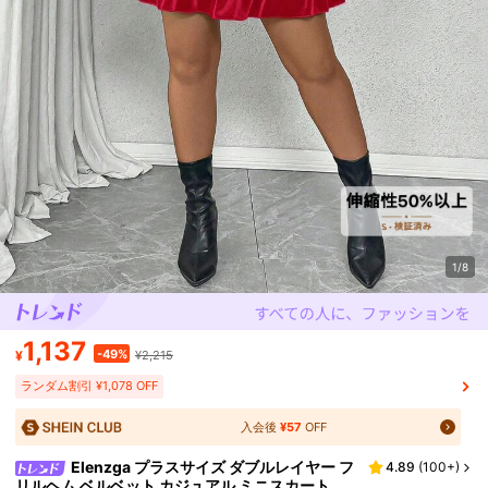
1/8
1,137
-49%
¥
¥2,215
ランダム割引 ¥1,078 OFF
入会後
¥57
OFF
Elenzga プラスサイズ ダブルレイヤー フ
4.89
(
100+
)
リルヘム ベルベット カジュアル ミニスカート