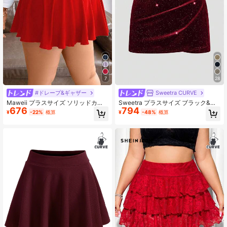
653K フォロワー
4.84
7
28
#ドレープ&ギャザー
Sweetra CURVE
Maweii プラスサイズ ソリッドカラ
Sweetra プラスサイズ ブラック&カ
676
794
ー プリーツ カジュアル サマースカ
ーキ カジュアル プリーツ ミニスカ
¥
-22%
概算
¥
-48%
概算
ート
ート、スリミング&多用途