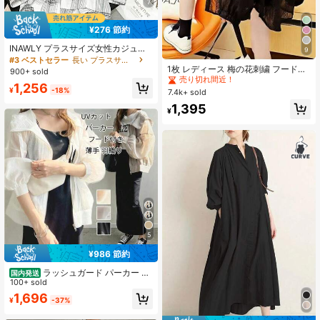
7
¥276 節約
INAWLY プラスサイズ女性カジュア
9
#4 ベストセラー
に シアー デイリーシャツ
ル カレッジスタイル プリント ドロ
#3 ベストセラー
長い プラスサイズのブラウス
ップショルダー ルーズ カーブヘム
売り切れ間近！
1枚 レディース 梅の花刺繍 フード付
900+ sold
チェックシャツ
き 長袖シャツ、夏用薄手ルーズアウ
#4 ベストセラー
#4 ベストセラー
に シアー デイリーシャツ
に シアー デイリーシャツ
1,256
ターウェア、アウトドア日よけ衣類
¥
-18%
7.4k+ sold
売り切れ間近！
売り切れ間近！
ブラック
#4 ベストセラー
に シアー デイリーシャツ
1,395
¥
売り切れ間近！
5
¥986 節約
ラッシュガード パーカー レ
国内発送
ディース UVカット 薄手 夏 ジップ ラ
100+ sold
ッシュパーカー UVパーカー 羽織 長
1,696
¥
-37%
袖 体型カバー 紫外線対策 日焼け対
策 ロング丈 ひんやり 薄手 パーカー