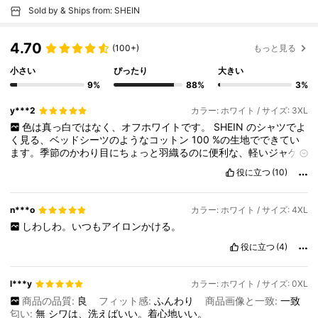
Sold by & Ships from: SHEIN
4.70
(100+)
もっと見る
小さい
ぴったり
大きい
9%
88%
3%
y***2
カラー: ホワイト / サイズ: 3XL
色は真っ白ではなく、オフホワイトです。
SHEIN
のシャツでよ
く見る、ベッドシーツのようなコットン
100
%の生地でできてい
ます。季節のかわり目にちょっと羽織るのに便利な、軽いジャケ
ットです。本物のポケットが付いているところも気に入っていま
役に立つ
(10)
す。匂いは特にありません。
n***o
カラー: ホワイト / サイズ: 4XL
しわしわ。いつもアイロンかける。
役に立つ
(4)
l***y
カラー: ホワイト / サイズ: 0XL
商品の品質:
良
フィット感:
ふんわり
商品画像と一致:
一致
匂い:
無
シワは、洗えばいい。着心地いい。