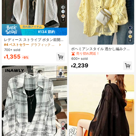
7
¥134 節約
レディース ストライプ ボタン前開き
4
織り生地 シャツカラー 長袖ブラウ
#4 ベストセラー
グラフィック 女性用ブラウス
ス、ヴィンテージ秋スタイル
ボヘミアンスタイル 透かし編みクロ
700+ sold
シェニットカバーアップ、Vネック
売り切れ間近！
1,355
3/4袖 ルーズカジュアルアウターウ
¥
-9%
600+ sold
ェア、秋のビーチ日よけカバーアッ
2,239
プ
¥