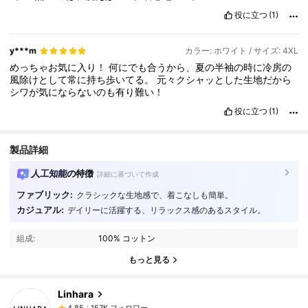
役に立つ
(1)
y***m
カラー: ホワイト / サイズ: 4XL
めっちゃお気に入り！
何にでも合うから、夏の半袖の時に冷房の
風除けとして常に持ち歩いてる。
元々クシャッとした生地だから
シワが気にならないのも有り難い！
役に立つ
(1)
製品詳細
人工知能の特徴
詳細に基づいて作成
ファブリック:
クラシックな生地感で、着こなしも簡単。
157K フォロワー
4.85
カジュアル:
デイリーに活躍する、リラックス感のあるスタイル。
組成:
100% コットン
157K フォロワー
4.85
もっと見る
Linhara
157K フォロワー
4.85