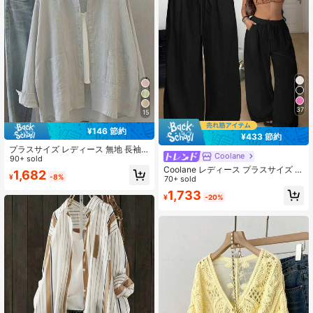
37
15
¥146 節約
¥433 節約
プラスサイズ レディース 無地 長袖
Coolane
カジュアル ルーズシャツ ポケット付
90+ sold
き、春夏
Coolane レディース プラスサイズ 夏
1,682
¥
-8%
お出かけ 旅行 ホリデー カジュアル
70+ sold
ボヘミアン ドローストリング ウエス
1,733
¥
-20%
ト コットン ルーズ ハイウエスト ブ
ラック パンツ