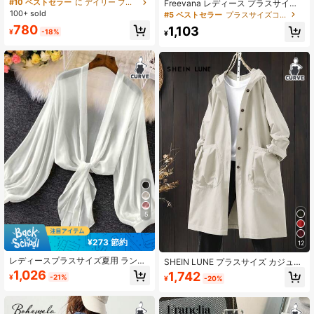
ソリッドカラー アシンメトリーヘム
#10 ベストセラー
に デイリー プラスサイズのアウターウェア
Freevana レディース プラスサイズ
バットウィングスリーブ カジュアル
5分袖 シアー ブラックジャケット 初
100+ sold
#5 ベストセラー
プラスサイズコート
ジャケット、春夏
秋向け 薄手アウター 刺繍入り テク
780
1,103
¥
-18%
スチャー生地 フリルヘム レーストリ
¥
ム オープンフロント リボン結び エ
レガント カジュアル デイリーウェア
春夏レディース服
5
¥273 節約
12
レディースプラスサイズ夏用 ランタ
SHEIN LUNE プラスサイズ カジュア
ンスリーブ ウエストリボン カーディ
ル フード付き ロングジャケット 大
1,026
1,742
¥
-21%
¥
-20%
ガン
きなポケット付き