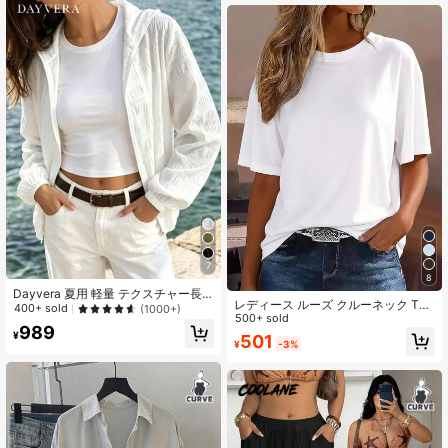
7
8
Dayvera 夏用 軽量 テクスチャー長
レディース ルーズ クルーネック Tシ
袖フード付きジャケット 無地 バック
400+ sold
(1000+)
ャツ、オールマッチ 無地 半袖トップ
500+ sold
トゥースクール アウトフィット 秋服
989
ス、ソフト & 通気性、デイリーウェ
教師の服 フード付き ホワイトジャケ
¥
501
¥
-3%
ア & 通勤カジュアル ホワイト 夏、ク
ット 長袖ジャケット お出かけジャケ
リーンガール エステティック
ット