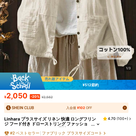
1/3
¥512節約
2,050
-20%
¥
¥2,562
入会後
¥102
OFF
Linhara プラスサイズ リネン 快適 ロングフリン
4.70
(
100+
)
ジ フード付き ドローストリング ファッショ
ン カジュアル バケーション 長袖 ポケットジ
#
2
ベストセラー
ファブリック プラスサイズコート
ャケット