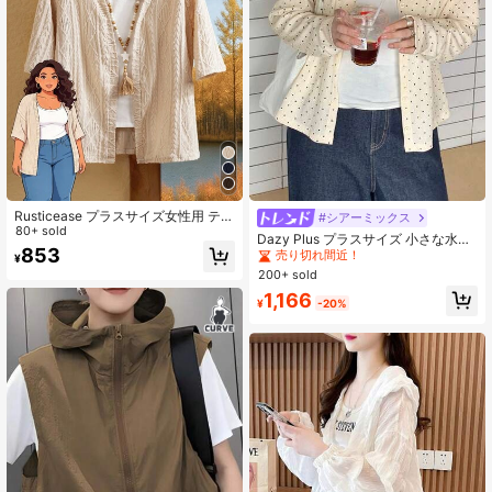
Rusticease プラスサイズ女性用 テク
#シアーミックス
#2 ベストセラー
ニット生地 プラスサイズのアウターウェア
スチャー幾何学柄 七分袖カジュアル
80+ sold
売り切れ間近！
Dazy Plus プラスサイズ 小さな水玉
ジャケット、夏、バケーション、ホ
853
模様 ラウンドネック ボタン前開き
#2 ベストセラー
#2 ベストセラー
ニット生地 プラスサイズのアウターウェア
ニット生地 プラスサイズのアウターウェア
¥
リデーボヘミアン、秋
長袖 カジュアルカーディガン 女の子
200+ sold
売り切れ間近！
売り切れ間近！
用、春/秋 夏
#2 ベストセラー
ニット生地 プラスサイズのアウターウェア
1,166
¥
-20%
売り切れ間近！