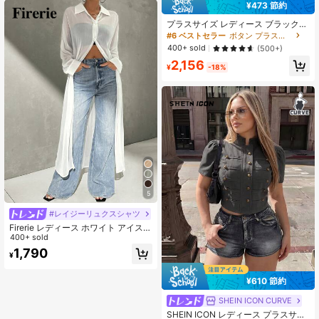
長袖 紫外線対策 ゆったり
¥473 節約
プラスサイズ レディース ブラック
シンプル フィット カジュアル エレ
#6 ベストセラー
ボタン プラスサイズのブラウス
ガント ロングシャツ、セミシアー リ
400+ sold
(500+)
スト丈袖 ラウンドネック フローイン
2,156
グドレス、春/夏/秋/冬
¥
-18%
5
#レイジーリュクスシャツ
Firerie レディース ホワイト アイスシ
ルク 日よけシャツ、フレンチスタイ
400+ sold
ル ロング ルーズ 薄手シャツ 中丈長
1,790
¥
袖 夏用
¥610 節約
SHEIN ICON CURVE
SHEIN ICON レディース プラスサイ