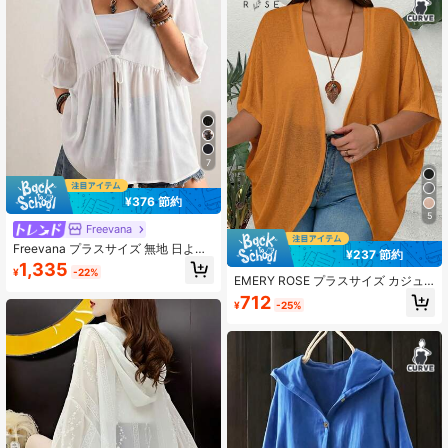
7
¥376 節約
5
Freevana
Freevana プラスサイズ 無地 日よけ
¥237 節約
着物、プラスサイズ 夏シャツ、3/4
1,335
¥
-22%
フレアスリーブシャツ、フロントタ
EMERY ROSE プラスサイズ カジュ
イデザイン、夏、キャンパス、プラ
アル 無地 バットウィング スリーブ
712
スサイズ ビーチ着物、カジュアル デ
¥
-25%
ジャケット
イリーウェア、ミニマリスト ファッ
ションシャツ、エレガント デイリー
パーティーイベント、インフルエン
サー、デイリーウェア、ボヘミアン
スタイル トップス、夏 ビーチバケー
ション レディース ビーチウェア