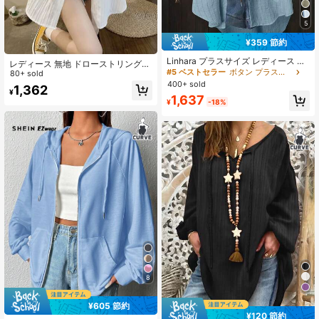
5
¥359 節約
Linhara プラスサイズ レディース 長
レディース 無地 ドローストリング
袖シングルブレスト ポケット ストラ
#5 ベストセラー
ボタン プラスサイズのブラウス
ポケット 長袖 フード付きシャツ、春
80+ sold
イプ 長めカジュアルシャツ
夏 デイリーウェア ホワイト
400+ sold
1,362
¥
1,637
¥
-18%
8
¥605 節約
¥120 節約