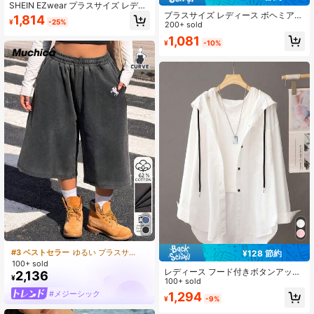
SHEIN EZwear プラスサイズ レディ
ース ネイビー オールマッチ カジュ
プラスサイズ レディース ボヘミアン
1,814
¥
-25%
アル フード付き 長袖スウェットシャ
風 ルーズ Vネック トップス 軽量 フ
200+ sold
ツ 冬 秋
ェイクリネン調 夏用 カントリー ビ
1,081
¥
-10%
ーチ ブラック
#3 ベストセラー
ゆるい プラスサイズのショーツ
¥128 節約
100+ sold
レディース フード付きボタンアップ
2,136
¥
シャツ、ドローストリング デザイ
100+ sold
ン、長袖ルーズカジュアルトップ
#メジーシック
1,294
¥
-9%
ス、エレガントなストリートウェア
ジャケット ホワイト