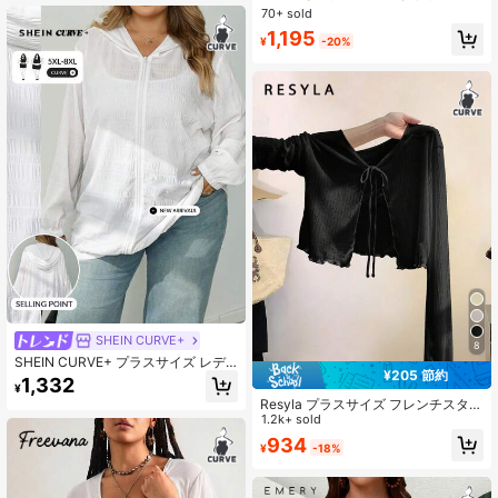
カーディガン ブラック レース カバ
70+ sold
ーアップ ディナー イブニング 夏 エ
1,195
レガント
¥
-20%
SHEIN CURVE+
8
SHEIN CURVE+ プラスサイズ レデ
¥205 節約
ィース 軽量 フード付き 長袖コート
1,332
¥
無地 学校再開向け 秋用 教師向け ホ
Resyla プラスサイズ フレンチスタイ
ワイト アウター
ル キャミソールワンピース カバーア
1.2k+ sold
ップ、長袖フリルTシャツカバーアッ
934
¥
-18%
プ、ニット軽量ショール 夏用、日よ
けトップス