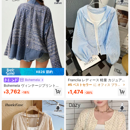
¥826 節約
Bohemela
Franclia レディース 軽量 カジュアル
フード付き ジップアップ UVカット
#5 ベストセラー
に オフィス プラスサイズのアウターウェア
Bohemela ヴィンテージプリントビ
ジャケット、春夏シーズンに適して
ッグサイズルーズカジュアルバケー
3,762
1,474
います
¥
-18%
¥
-20%
ションジャケット