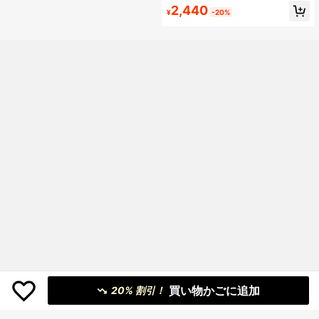
ズ ダブルブレスト クロップドジャケ
2,440
¥
-20%
ット
買い物かごに追加
20% 割引！