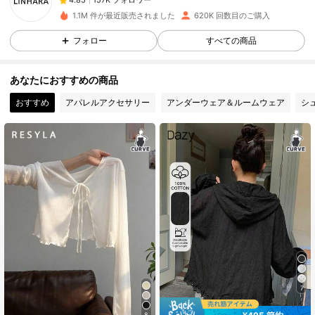
r***6
は
1日前
に購入しました
5***3
が
1時間前
にフォローしました
1.1M 件が最近販売されました
620K 回数目のご購入
157K フォロワー
4.85
フォロー
すべての商品
あなたにおすすめの商品
157K フォロワー
4.85
おすすめ
アパレルアクセサリー
アンダーウェア＆ルームウェア
シ
157K フォロワー
4.85
157K フォロワー
4.85
157K フォロワー
4.85
157K フォロワー
4.85
7
8