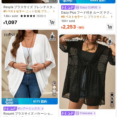
¥495 節約
157K フォロワー
4.85
Resyla プラスサイズ フレンチスタイ
Dazy CURVE
ル キャミソールワンピース カバーア
#1 ベストセラー
ニット生地 プラスサイズのアウターウェア
Dazy Plus フード付き ルーズ テクス
ップ フリルトリム 長袖Tシャツカバ
1.6k+ sold
チャ生地 レースパッチワーク カジュ
(500+)
#5 ベストセラー
に プラスサイズの軽量ジャケット
ーアップ、レディース夏用日よけト
157K フォロワー
4.85
アル バケーションスタイル レギュラ
100+ sold
1,097
ップス
ージャケット、プラスサイズ女性、
¥
2,253
春夏
¥
-18%
26
¥171 節約
7
#シアーミックス
Freevana
Rosumi プラスサイズ バケーション