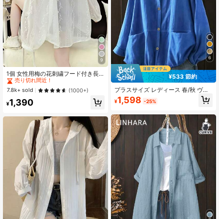
6
9
#1 ベストセラー
に 刺繍 オフィスブラウス
売り切れ間近！
1個 女性用梅の花刺繍フード付き長
¥533 節約
袖シャツ、夏用薄手ルーズアウター
#1 ベストセラー
#1 ベストセラー
に 刺繍 オフィスブラウス
に 刺繍 オフィスブラウス
ウェア、アウトドア日よけ服 ホワイ
プラスサイズ レディース 春/秋 ヴィ
売り切れ間近！
売り切れ間近！
7.8k+ sold
(1000+)
ト
ンテージ ルーズ カジュアルシャツ、
1,598
#1 ベストセラー
に 刺繍 オフィスブラウス
1,390
¥
-25%
ルーズ フード付き ボタンアップ ト
¥
売り切れ間近！
ップス 調整可能なドローストリング
裾、カジュアル ホリデー、レイヤー
ドデザイン、無地ファッション、無
地 フロントボタン ドローストリング
ポケット デイリーウェア