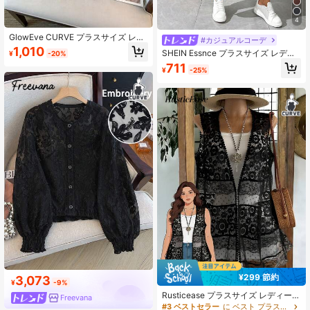
4
GlowEve CURVE プラスサイズ レデ
#カジュアルコーデ
ィース サマー カジュアル バケーシ
1,010
SHEIN Essnce プラスサイズ レディ
¥
-20%
ョン 通勤 無地 シフォン 七分袖 クロ
ース ビジネスカジュアル ビーチウェ
711
ップドジャケット
¥
-25%
ア バケーション レディース ビーチ
コート 春休み オフィス レディース
コンサート レディース クルーズ ア
パレル レディース ビーチカバーアッ
プ
¥299 節約
3,073
¥
-9%
Rusticease プラスサイズ レディース
Freevana
花柄 透かしデザイン ノースリーブ
#3 ベストセラー
に ベスト プラスサイズのアウターウェア