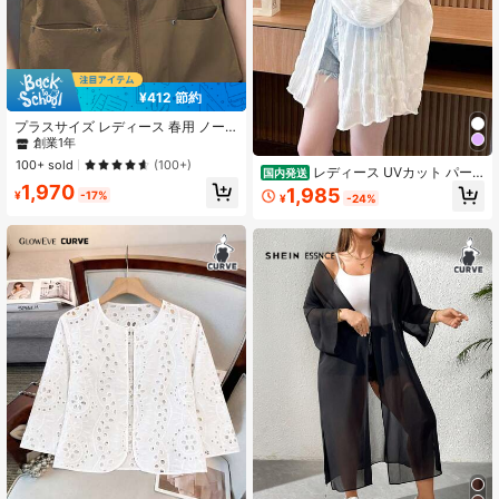
¥412 節約
#5 ベストセラー
に ベスト プラスサイズのアウターウェア
創業1年
プラスサイズ レディース 春用 ノー
スリーブ フード付きベストジャケッ
#5 ベストセラー
#5 ベストセラー
に ベスト プラスサイズのアウターウェア
に ベスト プラスサイズのアウターウェア
ト、隠しポケット、調整可能な裾、
創業1年
創業1年
100+ sold
(100+)
レディース UVカット パー
軽量織物、ファッショナブルで多用
国内発送
#5 ベストセラー
に ベスト プラスサイズのアウターウェア
カー 薄手 軽量 フード付き デザイン
1,970
途、軽いアウトドアと通勤に最適
1,985
¥
-17%
¥
-24%
感 中長丈 カジュアル 夏2026 アウト
創業1年
ドア カーディガン パーカー オフィ
ス 冷房対策 大きいサイカジュアル
ゆったり 柔らかい レディース パー
カーアウター