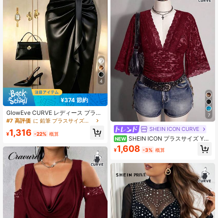
4
¥374 節約
GlowEve CURVE レディース プラス
7
サイズ 無地 プリーツ ファッション
#7 高評価
に 鉛筆 プラスサイズのボトムス
デザイン セクシー スカート
SHEIN ICON CURVE
1,316
¥
-22%
概算
SHEIN ICON プラスサイズ Y2K
NEW
セクシー Vネック レース パッチワー
1,608
¥
-3%
概算
ク フレアスリーブ トップス