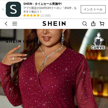
SHEIN - タイムセール実施中!
×
アプリ限定の500円OFFクーポン「JPAPP」を
インストール
今すぐ使おう！
(11,600)