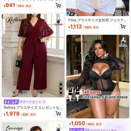
パッチワーク ボディスーツ セクシー
941
¥
-13%
概算
秋用 ブラック
Flirla プラスサイズ女性用 フェステ
ィバル、ボヘミアン、ヒッピー、カ
1,112
¥
-39%
概算
ウガール スタイル Vネック ドレープ
ウエスト ラインストーン付き 長袖パ
フォーマンスボディスーツ パーティ
ー用、エレガントでセクシー、ブラ
ック
#ワークセット
Reflora プラスサイズ エレガントな
コントラストレースルーズジャンプ
1,978
¥
-22%
概算
スーツ 夏向け
1,050
¥
-40%
概算
SHEIN Tall CURVE