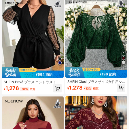
春/秋/冬のパーティー、デート、クリ
スマス、ハロウィン、バレンタイン
デー、新年会などのイベントに適し
ています
¥196 節約
¥594 節約
SHEIN Clasi プラスサイズ女性用シ
SHEIN Privé プラス コントラスト格
アー 中空 セクシートップ
子縞 メッシュ ランタンスリーブ ベ
1,278
1,276
¥
-13%
概算
¥
-32%
概算
ルト ロンパース