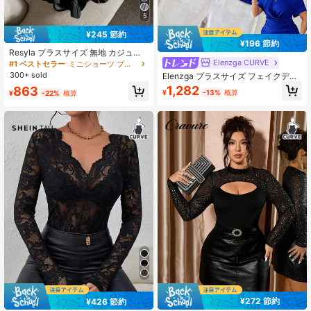
5
¥245 節約
¥196 節約
Resyla プラスサイズ 無地 カジュア
ルショーツ
Elenzga CURVE
#1 ベストセラー
ミニショーツ プラスサイズのショーツ
300+ sold
Elenzga プラスサイズ フェイクデニ
ム テクスチャー プリーツ生地 ラウ
1,282
863
¥
-13%
概算
¥
-22%
概算
ンドネック Vカットアウトネックラ
イン 木製ビーズ装飾 半袖 クロスラ
ップヘム バックタイ アシンメトリー
ヘム シャツ エレガント お出かけ 通
勤 デート パーティー アーバンシャ
ツ
¥272 節約
¥426 節約