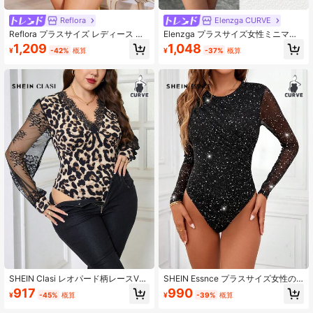
338K フォロワー
4.90
Reflora
Elenzga CURVE
Reflora プラスサイズ レディース ビ
Elenzga プラスサイズ女性ミニマリ
ーズ付き レイヤード Vネック メッシ
ストファッション ニット長袖 メタル
1,209
1,048
¥
-42%
概算
¥
-37%
概算
338K フォロワー
4.90
ュ 長袖 ボディスーツ、パーティーに
デコレーションボタン ボディスー
適しています
ツ、ワインレッド
SHEIN Clasi レオパード柄レースVネ
SHEIN Essnce プラスサイズ女性の
ック長袖ボディスーツ、デイリーウ
秋冬ファッショナブルカジュアル高
917
990
¥
-45%
概算
¥
-39%
概算
ェアや様々なシーンに適しています
弾性快適ブラック光沢長袖透け感ボ
ディスーツ、秋のアウトフィット、