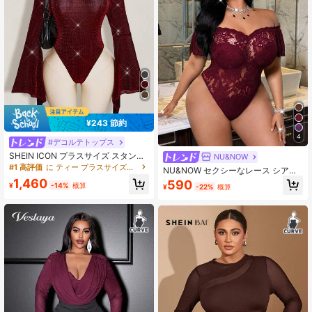
¥243 節約
4
#デコルテトップス
SHEIN ICON プラスサイズ スタンド
NU&NOW
カラー 誇張されたフレアスリーブ シ
#1 高評価
に ティー プラスサイズのジャンプスーツとボディスーツ
NU&NOW セクシーなレース シアー
アー 光沢 ボディスーツ、音楽フェス
フローラル パッチワーク トリム Vネ
1,460
590
ティバルアウトフィット、パーティ
¥
-14%
概算
¥
-22%
概算
ック オフショルダー ラッフルスリー
ー
ブ プラスサイズ ブラック ボディス
ーツ、イブニングデート、パーティ
ーに適しています