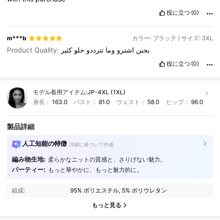
役に立つ
(0)
m***b
カラー: ブラック / サイズ: 3XL
Product Quality:
كثير
حلو
تترددو
وما
اشترو
بجنن
役に立つ
(0)
モデル着用アイテム:
JP-4XL (1XL)
身長：
163.0
バスト：
81.0
ウェスト：
58.0
ヒップ：
96.0
製品詳細
人工知能の特徴
詳細に基づいて作成
編み物生地:
柔らかなニットの質感と、さりげない魅力。
パーティー:
もっと華やかに、もっと魅力的に。
338K フォロワー
4.90
組成:
95% ポリエステル, 5% ポリウレタン
338K フォロワー
4.90
もっと見る