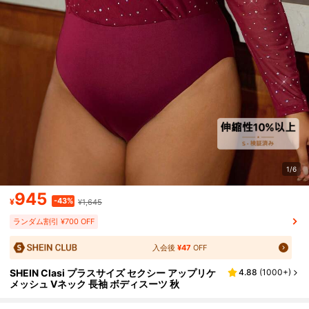
1/6
945
-43%
¥
¥1,645
ランダム割引 ¥700 OFF
入会後
¥47
OFF
SHEIN Clasi プラスサイズ セクシー アップリケ
4.88
(
1000+
)
メッシュ Vネック 長袖 ボディスーツ 秋