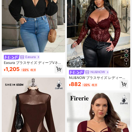
Easura
Easura プラスサイズ ディープVネッ
4
ク ランタンスリーブ ボディスーツ、
1,205
¥
-22%
概算
冬用
NU&NOW
NU&NOW プラスサイズ レディース
レースボディスーツ、オールシーズ
882
¥
-22%
概算
ン対応 長袖 エレガント スリムフィ
ット ボディスーツ