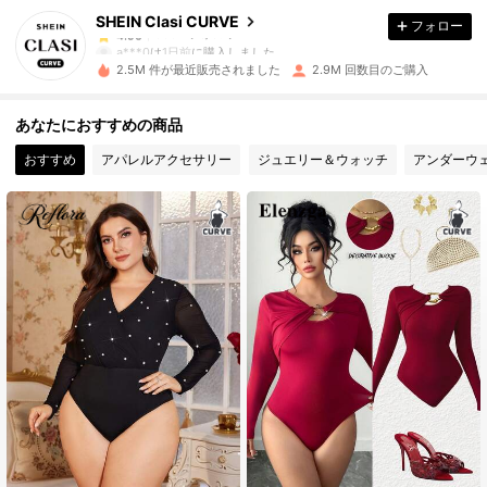
SHEIN Clasi CURVE
フォロー
338K フォロワー
4.90
a***0
は
1日前
に購入しました
s***a
が
9時間前
にフォローしました
2.5M 件が最近販売されました
2.9M 回数目のご購入
338K フォロワー
4.90
あなたにおすすめの商品
おすすめ
アパレルアクセサリー
ジュエリー＆ウォッチ
アンダーウ
338K フォロワー
4.90
338K フォロワー
4.90
338K フォロワー
4.90
338K フォロワー
4.90
338K フォロワー
4.90