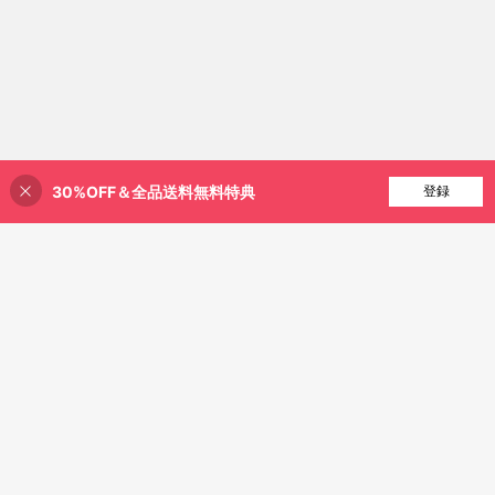
30%OFF＆全品送料無料特典
買い物かごに追加
登録
43% 割引！