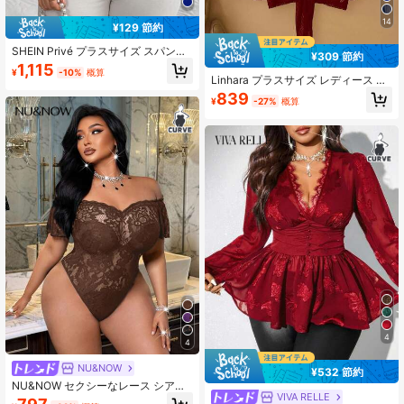
14
¥129 節約
SHEIN Privé プラスサイズ スパンコ
¥309 節約
ール&メッシュパネル 長袖トップ
1,115
¥
-10%
概算
ス、エレガント パーティー、アフタ
Linhara プラスサイズ レディース エ
ヌーンティー、デート、コンサート
レガントなレースメッシュシアース
839
- 新年、ホリデー、オフィス、グラ
¥
-27%
概算
リーブビーチカバーアップジャケッ
マラス
ト
4
4
NU&NOW
¥532 節約
NU&NOW セクシーなレース シアー
VIVA RELLE
フローラル パッチワーク トリム Vネ