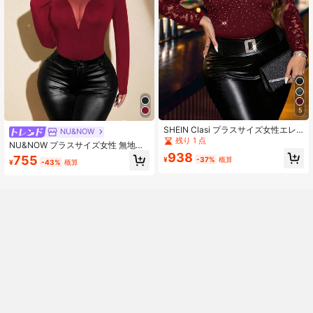
5
SHEIN Clasi プラスサイズ女性エレ
NU&NOW
ガントなコントラストレース長袖ラ
残り 1 点
NU&NOW プラスサイズ女性 無地メ
インストーンエンベリッシュブラウ
ッシュ長袖モックネックスリムフィ
938
755
ス
¥
-37%
概算
¥
-43%
概算
ットバーガンディーTシャツ 春用