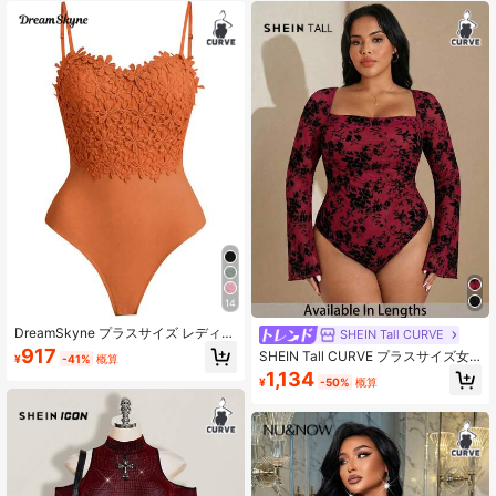
外出用トップス、パーティートップ
ス
14
DreamSkyne プラスサイズ レディー
SHEIN Tall CURVE
ス 切り替えレース ファッションキャ
917
SHEIN Tall CURVE プラスサイズ女
¥
-41%
概算
ミソール
性の春、秋、冬用 ブラック フローラ
1,134
¥
-50%
概算
ル フロッキングプリント ラージスク
エアカラー トランペット 長袖ボディ
スーツ、インナーボディスーツ、エ
レガントでセクシーでかわいいデー
トボディスーツ、ホリデーウェア、
通勤ボディスーツ