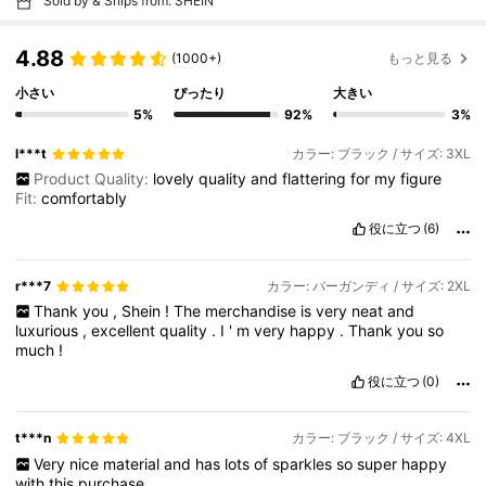
Sold by & Ships from: SHEIN
4.88
(1000+)
もっと見る
小さい
ぴったり
大きい
5%
92%
3%
l***t
カラー: ブラック / サイズ: 3XL
Product Quality:
lovely
quality
and
flattering
for
my
figure
Fit:
comfortably
役に立つ
(6)
r***7
カラー: バーガンディ / サイズ: 2XL
Thank
you
,
Shein
!
The
merchandise
is
very
neat
and
luxurious
,
excellent
quality
.
I
'
m
very
happy
.
Thank
you
so
much
!
役に立つ
(0)
t***n
カラー: ブラック / サイズ: 4XL
Very
nice
material
and
has
lots
of
sparkles
so
super
happy
with
this
purchase