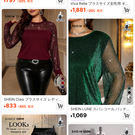
797
¥
-32%
概算
ック オフショルダー ラッフルスリー
Viva Relle プラスサイズ女性用 ギャ
ブ プラスサイズ ブラック ボディス
ザー入りVネック 長袖ブラウス
1,881
ーツ、イブニングデート、パーティ
¥
-22%
概算
ーに適しています
4
SHEIN Clasi プラスサイズ レディー
10
ス スパンコール パッチワーク ラウ
833
¥
-45%
概算
ンドネック 長袖 ファッショナブルト
SHEIN LUNE スパンコール パッチワ
ップス
ーク 多機能 プラスサイズ グリーン
1,069
¥
プリーツ ベルベット スプライシング
ラインストーン メッシュトップ、シ
ャイニートップ、ウィンター ニュー
イヤー シャイニー、セクシークリス
マストップ、ウィンター