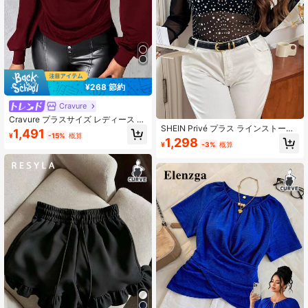
¥268 節約
Cravure
Cravure プラスサイズ レディース ラ
SHEIN Privé プラス ラインストーン
ンタンスリーブ装飾 パーティー シア
1,491
¥
-15%
概算
詳細 シアーメッシュ ブラなし トッ
ーメッシュトップ
1,298
¥
-3%
概算
プス