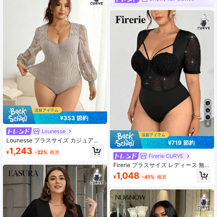
¥353 節約
4
Lounesse
Lounesse プラスサイズ カジュアル
¥719 節約
エレガント レース パッチワーク ス
1,243
¥
-22%
概算
リーブ ハートネック リブ起毛ボディ
Firerie CURVE
スーツ
Firerie プラスサイズ レディース 無地
ラインストーン セクシー メッシュカ
1,048
¥
-41%
概算
ップ切り替え ホローデザイン ボーン
入り 半袖 ボディスーツ