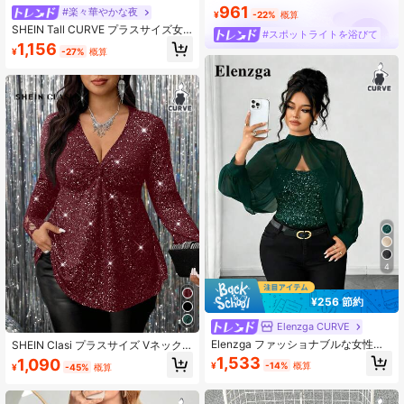
961
#楽々華やかな夜
¥
-22%
概算
SHEIN Tall CURVE プラスサイズ女
#スポットライトを浴びて
性エレガントなセクシーなシアーレ
1,156
¥
-27%
概算
ーストップ、Vネック長袖ブラックシ
ースルートップ、バレンタインデ
ー、結婚式やイベントに、エレガン
ト、ブラックトップ
4
¥256 節約
Elenzga CURVE
Elenzga ファッショナブルな女性用
SHEIN Clasi プラスサイズ Vネック
スパンコール装飾キャミソールTシャ
ツイスト メッシュ パッチワーク エ
1,533
1,090
¥
-14%
概算
¥
-45%
概算
ツ、スタンドカラーデザイン、メッ
レガントロングスリーブTシャツ
シュショール、細ストラップ付き、
エレガントなスパンコールTシャツ、