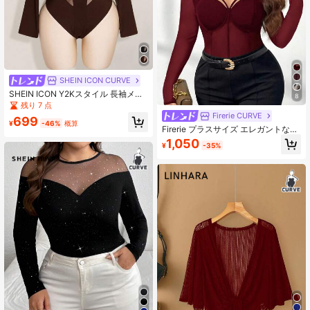
SHEIN ICON CURVE
SHEIN ICON Y2Kスタイル 長袖メッ
8
シュパッチワークボディスーツ、セ
残り 7 点
クシーなメッシュボディスーツ ハロ
Firerie CURVE
699
ウィン、ハロウィンコスチューム、
¥
-46%
概算
Firerie プラスサイズ エレガントなオ
秋
フィスカジュアル 上品 ハイエンド
1,050
¥
-35%
アフタヌーンティー 少し セクシー
デート ミュージックコンサート パー
ティー ブラック 無地 メッシュ レー
スアップ ホロー デザイン トップ
ス、ホリデー、新年会、パーティ
ー、エレガントなオフィス、フェア
リーに適しています