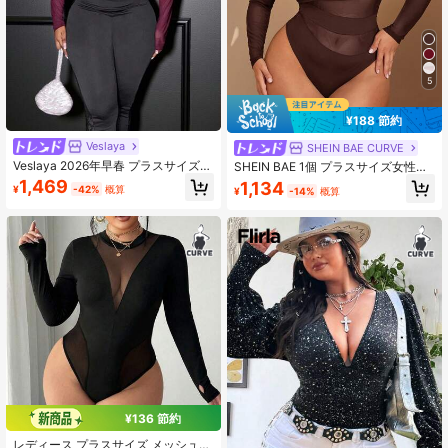
5
¥188 節約
Veslaya
SHEIN BAE CURVE
Veslaya 2026年早春 プラスサイズ女
SHEIN BAE 1個 プラスサイズ女性用
性用 新作 ミュージックフェスティバ
ブラック クルーネック セクシー シ
1,469
1,134
¥
-42%
概算
¥
-14%
概算
ル、イースター、ウエスタン、ノマ
アー 中空メッシュ コントラスト ア
ディック、誕生日パーティー、卒業
シンメトリーボディスーツ、秋冬
式、カレッジスタイル、学生、デイ
リーウェア、ベーシック多用途、カ
ジュアル、バケーション、クルーズ
旅行、ビーチ、日光浴、バイラルヒ
ット、ストリートウェア、ウェディ
ングゲスト ボヘミアン、通勤、ブラ
ンチ、空港、パーティー、ホリデー
アウティング、エレガントガラ、ボ
ール、デイリー通勤、カジュアル、
ハイエンドエレガント、ミニマリス
ト、深めのネックライン 長袖 半透明
ボディスーツトップ
¥136 節約
レディース プラスサイズ メッシュ