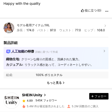
Happy
with
the
quality
役に立つ
(0)
モデル着用アイテム:
1XL
身長：
174.0
バスト：
97.0
ウェスト：
77.0
ヒップ：
108.0
製品詳細
人工知能の特徴
詳細に基づいて作成
織物生地:
クリーンな織りの質感と、洗練された魅力。
カジュアル:
リラックス感があって、コーディネートしやすい。
545K フォロワー
4.89
組成:
100% ポリエステル
545K フォロワー
4.89
もっと見る
SHEIN Unity
フォロー
545K フォロワー
4.89
m***9
は
1日前
に購入しました
5.4M 件が最近販売されました
5.2M 回数目のご購入
545K フォロワー