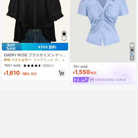
¥355 節約
EMERY ROSE プラスサイズ レディ
9
ース 無地 長袖 ルーズ カジュアルブ
#10 ベストセラー
ファブリック プラスサイズのブラウス
ラウス、春秋 レディースシャツ
100+ sold
(500+)
70+ sold
1,550
1,610
¥
概算
¥
-18%
概算
SHEIN MOD CURVE