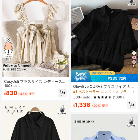
17
¥335 節約
CosyJoli プラスサイズ レディース
無地 タイフロント キャップスリーブ
100+ sold
GlowEve CURVE プラスサイズ カジ
ブラウス
ュアル 無地 半袖シャツ
#3 ベストセラー
に オフィス プラスサイズのトップス
830
¥
-45%
概算
500+ sold
(1000+)
1,336
¥
-20%
概算