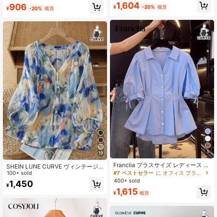
ールオーバープリント ルーズフィッ
1,604
906
¥
-20%
概算
¥
-20%
概算
ト ラウンドネック 3/4スリーブ カジ
ュアルシャツ、秋冬
5
19
Franclia プラスサイズ レディース 夏
SHEIN LUNE CURVE ヴィンテージ
カジュアル 無地 パフスリーブ フィ
#7 ベストセラー
に オフィス プラスサイズのトップス
Vネック ランタンスリーブ バケーシ
100+ sold
ットトップ
ョンスタイル ルーズ カジュアル プ
400+ sold
1,450
¥
ラスサイズ レディースブラウス
1,615
¥
概算