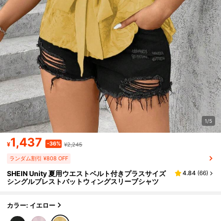
1/5
1,437
-36%
¥
¥2,245
ランダム割引 ¥808 OFF
SHEIN Unity 夏用ウエストベルト付きプラスサイズ
4.84
(
66
)
シングルブレストバットウィングスリーブシャツ
カラー: イエロー