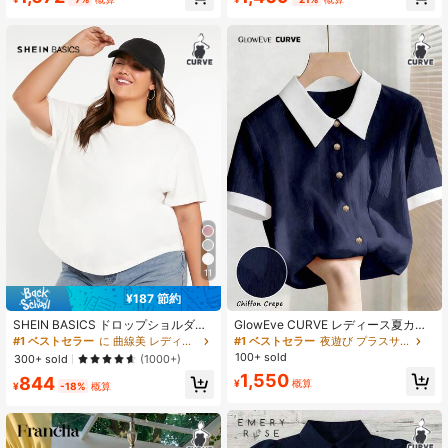
売り切れ間近！
11
¥187 節約
SHEIN BASICS ドロップショルダー
GlowEve CURVE レディース夏カジ
カーブヘム Tシャツ サマートップス
ュアルポロカラー半袖エレガントネ
#1 ベストセラー
に 曲線美 レディースプラスサイズTシャツ
#1 ベストセラー
夜遊び プラスサイズのブラウス
イビーブラウスプラスサイズシャツ
100+ sold
300+ sold
(1000+)
1,550
844
¥
概算
¥
-18%
概算