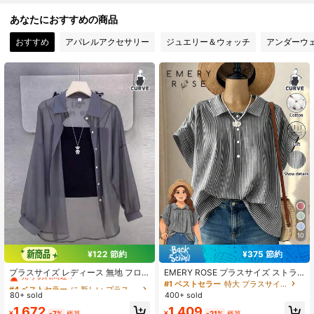
4.89
あなたにおすすめの商品
おすすめ
アパレルアクセサリー
ジュエリー＆ウォッチ
アンダーウ
545K フォロワー
4.89
545K フォロワー
4.89
545K フォロワー
4.89
545K フォロワー
4.89
545K フォロワー
4.89
10
¥122 節約
¥375 節約
#4 ベストセラー
に 新しい プラスサイズのブラウス
545K フォロワー
4.89
売り切れ間近！
プラスサイズ レディース 無地 フロ
EMERY ROSE プラスサイズ ストラ
ントボタン ロールアップスリーブ シ
イプ 半袖 カジュアルブラウス、リネ
#4 ベストセラー
#4 ベストセラー
に 新しい プラスサイズのブラウス
に 新しい プラスサイズのブラウス
#1 ベストセラー
特大 プラスサイズのブラウス
フォンブラウス、軽量通気性 エレガ
ンシャツ、お出かけトップス、バケ
80+ sold
400+ sold
売り切れ間近！
売り切れ間近！
ントなトップス、オフィス、パーテ
ーションブラウス、夏用レディース
545K フォロワー
4.89
#4 ベストセラー
に 新しい プラスサイズのブラウス
1,672
1,409
ィー、春、夏、秋に適しています
¥
-7%
概算
¥
-21%
概算