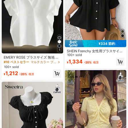
¥334 節約
5
SHEIN Frenchy 女性用プラスサイズ
前開きデザイン 肌触りの良い素材 カ
100+ sold
EMERY ROSE プラスサイズ 無地 ミ
ジュアル 半袖ブラウス、春夏に最適
1,334
ニマリスト カジュアル 半袖 バケー
#10 ベストセラー
マルチカラー プラスサイズのブラウス
¥
-20%
概算
な レディーストップス 上品なレディ
ションシャツ
100+ sold
ースドレス
1,212
¥
-20%
概算