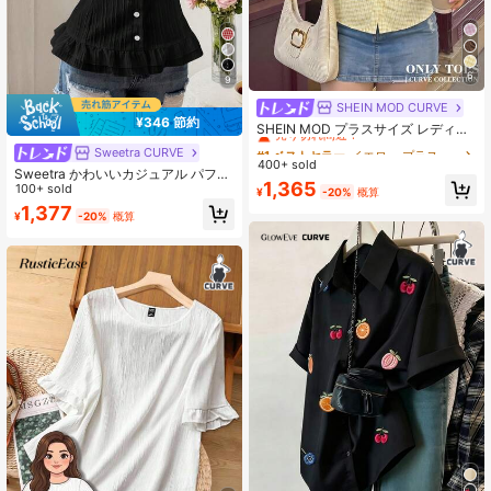
6
9
SHEIN MOD CURVE
#1 ベストセラー
イエロー プラスサイズのブラウス
¥346 節約
売り切れ間近！
SHEIN MOD プラスサイズ レディー
ス 半袖 イエローチェック柄シャツ、
#1 ベストセラー
#1 ベストセラー
イエロー プラスサイズのブラウス
イエロー プラスサイズのブラウス
Sweetra CURVE
夏
400+ sold
売り切れ間近！
売り切れ間近！
Sweetra かわいいカジュアル パフス
#1 ベストセラー
イエロー プラスサイズのブラウス
1,365
リーブ ウエスト絞り ボタン前開き
100+ sold
¥
-20%
概算
半袖 夏シャツ
売り切れ間近！
1,377
¥
-20%
概算