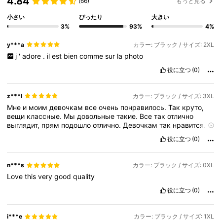
4.84
(66)
もっと見る
小さい
ぴったり
大きい
3%
93%
4%
y***a
カラー: ブラック / サイズ: 2XL
j
'
adore
.
il
est
bien
comme
sur
la
photo
役に立つ
(0)
z***l
カラー: ブラック / サイズ: 3XL
Мне
и
моим
девочкам
все
очень
понравилось.
Так
круто,
вещи
классные.
Мы
довольные
такие.
Все
так
отлично
выглядит,
прям
подошло
отлично.
Девочкам
так
нравится.
Что
они
решили
заказывать
снова
и
снова
役に立つ
(0)
n***s
カラー: ブラック / サイズ: 0XL
Love
this
very
good
quality
役に立つ
(0)
i***e
カラー: ブラック / サイズ: 1XL