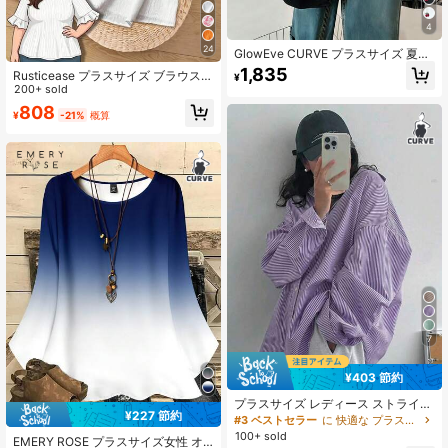
4
24
GlowEve CURVE プラスサイズ 夏用
カジュアル フルーツ刺繍シャツ
1,835
Rusticease プラスサイズ ブラウス
¥
リーフヘム 半袖 シンプルファッショ
200+ sold
ン カジュアル デイリー バケーショ
808
¥
-21%
概算
ン レディース 春夏、ウエスタンウェ
ア レディース、レディース サマー
ビーチ
7
¥403 節約
プラスサイズ レディース ストライプ
¥227 節約
柄 ボタンアップシャツ、ドロップシ
#3 ベストセラー
に 快適な プラスサイズのトップス
ョルダー 長袖、織物素材
100+ sold
EMERY ROSE プラスサイズ女性 オ