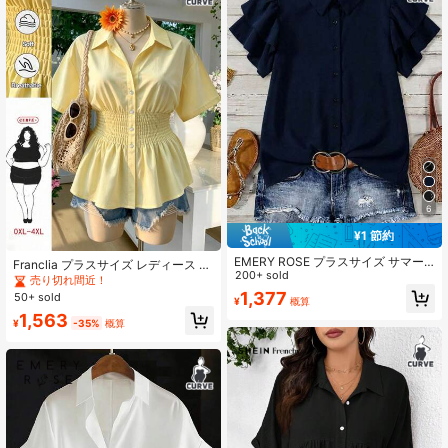
6
¥1 節約
EMERY ROSE プラスサイズ サマー
Franclia プラスサイズ レディース エ
カジュアル 無地 前ボタン ラッフル
200+ sold
レガントな無地ウエストシェイピン
売り切れ間近！
ヘム ブラウス
グ春夏ブラウス
1,377
50+ sold
¥
概算
1,563
¥
-35%
概算