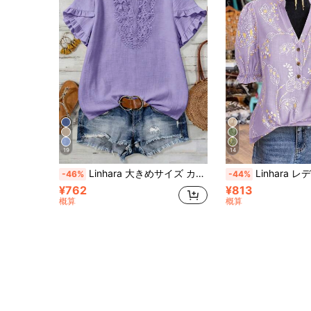
19
14
Linhara 大きめサイズ カジュアル 夏用 レディースシャツ
Linhara レディース プラスサイズ カラフルな花柄 リネン調 テクスチャー Vネック ボタン装飾 パフスリーブ エラスティックカフ カジュアル通勤 シック エレガント 
-46%
-44%
¥762
¥813
概算
概算