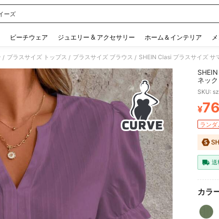
イーズ
 and down arrow keys to navigate search 検索履歴 and 人気ワード. Press Enter to 
ビーチウェア
ジュエリー & アクセサリー
ホーム＆インテリア
メ
ン
プラスサイズ トップス
プラスサイズ ブラウス
SHEIN Clasi プラスサイズ
/
/
/
SHEI
ネック
SKU: s
7
¥
PR
ランダム
送
カラー