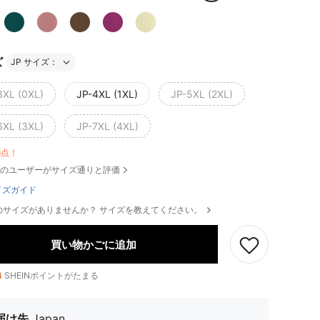
ズ
JP サイズ：
3XL (0XL)
JP-4XL (1XL)
JP-5XL (2XL)
6XL (3XL)
JP-7XL (4XL)
6点！
のユーザーがサイズ通りと評価
イズガイド
のサイズがありませんか？ サイズを教えてください。
買い物かごに追加
4
SHEINポイントがたまる
届け先
Japan