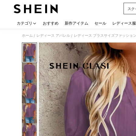
スク
Use up
カテゴリ
おすすめ
新作アイテム
セール
レディース服
ホーム
レディース アパレル
レディース プラスサイズファッショ
/
/