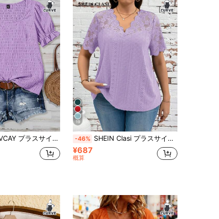
19
 レディース 無地 ラウンドネック 半袖 カジュアル パープル サマーブラウス
SHEIN Clasi プラスサイズ レディース キャミソールトップ、夏に最適なファッショナブルデザイン
-46%
¥687
概算