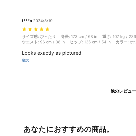
t***n
2024/8/19
サイズ感: ぴったり, 身長: 173 cm / 68 in, 重さ: 107 kg / 236 lbs, バスト
サイズ感:
ぴったり
身長:
173 cm / 68 in
重さ:
107 kg / 236
ウエスト:
96 cm / 38 in
ヒップ:
136 cm / 54 in
カラー:
ホ
Looks exactly as pictured!
翻訳
他のレビュー
あなたにおすすめの商品。