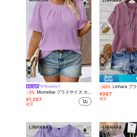
11
23
Linhara プラスサイズ レディース 無地 フルボタン前襟
Momelise
-42%
Momelise プラスサイズ カジュアル 無地 半袖シャツ、夏用
-3%
¥987
¥1,297
概算
概算