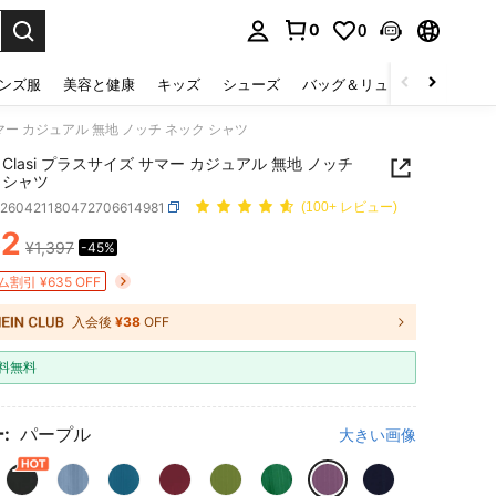
0
0
select.
ンズ服
美容と健康
キッズ
シューズ
バッグ＆リュック
下着＆
 サマー カジュアル 無地 ノッチ ネック シャツ
N Clasi プラスサイズ サマー カジュアル 無地 ノッチ
 シャツ
z260421180472706614981
(100+ レビュー)
62
¥1,397
-45%
ICE AND AVAILABILITY
割引 ¥635 OFF
入会後
¥38
OFF
料無料
:
パープル
大きい画像