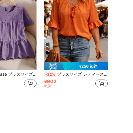
7
¥256 節約
ディース 無地 ラウンドネック フリル 半袖 ゆったりシャツ、ボヘミアン レディース/夏
プラスサイズ レディース 新作 エレガント 無地 ノット フリルヘム ブラウス カジュアルウェア 夏用
-22%
¥902
概算