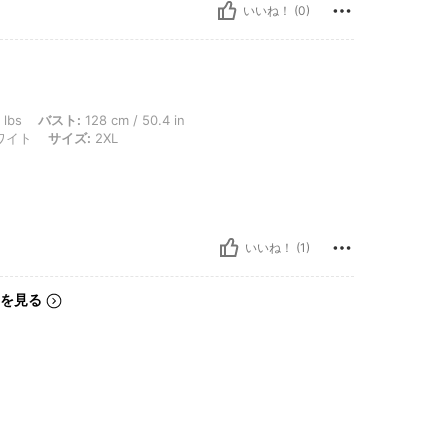
いいね！ (0)
: 128 cm / 50.4 in, ウエスト: 96 cm / 38 in, ヒップ: 136 cm / 54 in, カラー: ホワ
 lbs
バスト:
128 cm / 50.4 in
ワイト
サイズ:
2XL
いいね！ (1)
を見る