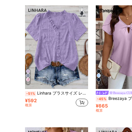
34
9
Linhara プラスサイズ レディース 無地 テクスチャー Vネック 半袖 カジュアル レギュラーブラウス、お出かけ、バカンス、クラブなどに適しています
Breezaya CU
-51%
Breezaya プラスサイズ
-45%
¥592
概算
¥665
概算