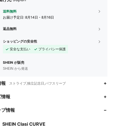
送料無料
お届け予定日:
8月14日 - 8月16日
返品無料
ショッピングの安全性
安全な支払い
プライバシー保護
SHEIN が販売
SHEIN から発送
情報
ストライプ,独立記念日,パフスリーブ
4.90
12K
337K
ズ情報
ップ情報
4.90
12K
337K
SHEIN Clasi CURVE
4.90
12K
337K
評価
商品
フォロワー