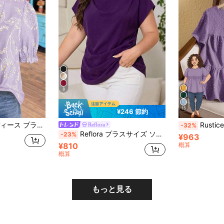
8
15
¥246 節約
多用途 カントリーロマンチック デート ストリート レトロ ビーチリゾート 春夏新作 ラベンダー パフスリーブブラウス、ラベンダーVネック ヴィンテージ花柄ブラウス
Rusticease プラスサイズ レ
Reflora
-32%
Reflora プラスサイズ ソリッドカラー ボートネック ドレープ 半袖ブラウス、エレガントな夏
-23%
¥963
¥810
概算
概算
もっと見る