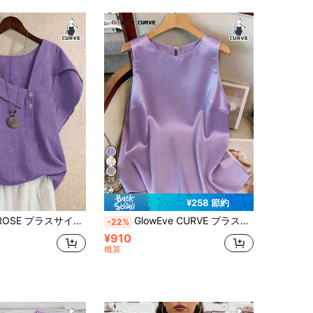
25
¥258 節約
スサイズ アシンメトリーカラー エレガントサマーシャツ
GlowEve CURVE プラスサイズ女性用 ベストセラー エレガントなラウンドネック キャミソールブラウス、サテン光沢素材デザイン、スリムフィットトップ、通勤、フォーマルな場面、アウトドア活動に適しています
-22%
¥910
概算