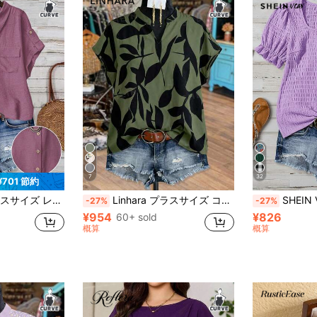
7
32
¥701 節約
 半袖 ダブルポケット カジュアル 快適 ファッションシャツ
Linhara プラスサイズ コントラストカラー リーフ プリント ノッチネック 半袖シャツ
SHEIN VCAY プラスサイズ
-27%
-27%
¥954
¥826
60+ sold
概算
概算