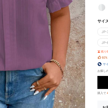
サイ
JP-
JP-
残り
92%
サ
お探し
購入で
お