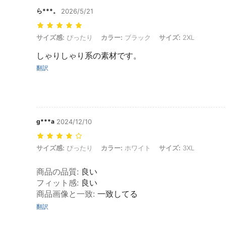
ら***。
2026/5/21
サイズ感: ぴったり, カラー: ブラック, サイズ: 2XL
サイズ感:
ぴったり
カラー:
ブラック
サイズ:
2XL
しゃりしゃり系の素材です。
翻訳
g***a
2024/12/10
サイズ感: ぴったり, カラー: ホワイト, サイズ: 3XL
サイズ感:
ぴったり
カラー:
ホワイト
サイズ:
3XL
商品の品質
:
良い
フィット感
:
良い
商品画像と一致
:
一致してる
翻訳