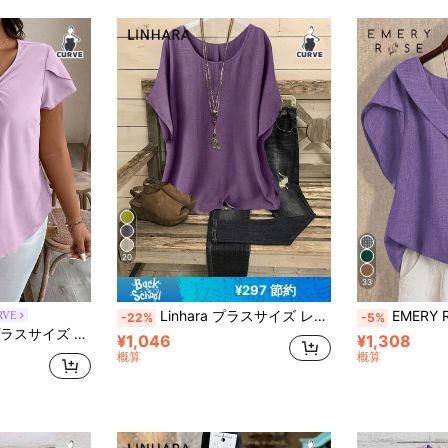
20
33
¥297 節約
Linhara プラスサイズ レディース ルーズ カジュアル ラウンドネック バケーションシャツ
EMERY ROSE プラ
RVE
-22%
-5%
 カジュアル 無地 半袖シャツ
¥1,046
¥1,308
概算
概算