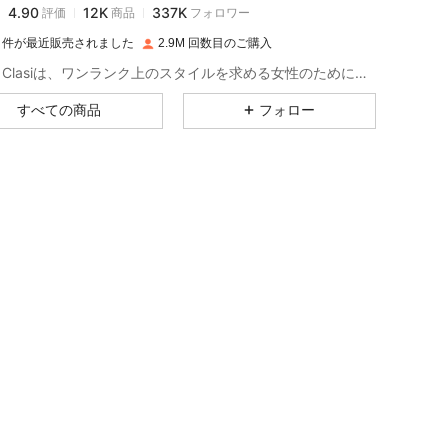
k***0
は
1日前
に購入しました
5M 件が最近販売されました
2.9M 回数目のご購入
4.90
12K
337K
SHEIN Clasiは、ワンランク上のスタイルを求める女性のために、エフォートレスでシックなアイテムをデザインしています。
すべての商品
フォロー
4.90
12K
337K
4.90
12K
337K
4.90
12K
337K
4.90
12K
337K
4.90
12K
337K
4.90
12K
337K