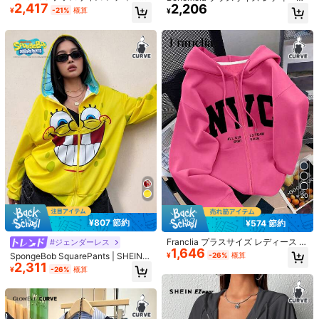
2,417
2,206
ストライプ クルーネック ラグラン
Vネック レース パッチワーク カジュ
¥
-21%
概算
¥
6
長袖 カジュアル スウェットシャツ
アル デイリー 長袖 スウェットシャ
秋
ツ 秋
MOREGETS BEAUTY
女性用レースキャミソール、取り外
15
し可能なパッド付き、かわいい&セク
売り切れ間近！
シーな無地インナー、新学期、冬、
2025年春夏新作 オフィス制服 レデ
10k+ sold
(1000+)
クリスマス、春節、カジュアルブラ
ィース ブルー 半袖ブラウス、ビジネ
#1 ベストセラー
に プロ 女性用ビジネスブラウス
712
ックサマーに適しています、シック&
¥
-1%
概算
ス プロフェッショナル アパレル
500+ sold
(1000+)
エレガント
1,341
¥
-1%
概算
20
¥807 節約
¥574 節約
Franclia プラスサイズ レディース ア
#ジェンダーレス
1,646
ウター ジャケット、秋冬コート、ロ
SpongeBob SquarePants | SHEIN
¥
-26%
概算
ーズレッド、グラフィックデザイ
2,311
プラスサイズ カートゥーンパターン
¥
-26%
概算
ン、レタープリント、アウトドアカ
2/3/4個 調節可能なウエストバンド
ジップアップ フーデッド ロングスリ
ジュアルスタイル、プラスサイズジ
エクステンダーボタン - 取り外し可
80+ sold
ーブ スウェットシャツ イエロー ジ
ップアップジャケット
能、伸縮性フィット メンズ・レディ
314
ップアップ スウェットシャツ グラフ
¥
-2%
概算
ースパンツ用、ロングフック、ジー
ィック スウェットシャツ レディース
ンズパンツボタンエクステンダーセ
レディーススウェットシャツ かわい