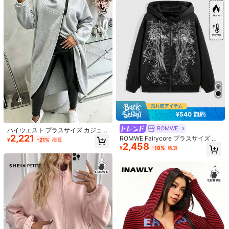
売り切れ間近！
¥540 節約
4
ROMWE
ハイウエスト プラスサイズ カジュア
2,221
ル エレガント スウェットシャツ、無
ROMWE Fairycore プラスサイズ レ
¥
-21%
概算
地 ジッパー付き チューリップヘム、
2,458
ディース ヴィンテージ ウィング&ト
¥
-18%
概算
¥6,100 節約
秋に適しています
ーン プリント レター ラインストー
綿100% 【嫁が好きすぎて
国内発送
ン装飾 オールマッチ プルオーバース
困る】結婚祝い ペア お揃い 夫婦 記
#2 ベストセラー
汗を吸収 メンズTシャツ
商品タイトル 春夏秋 3 シー
国内発送
ウェットシャツ
念日 面白い おもしろ ギャグ ネタ ウ
5,437
ズン着回し可 新中式水竜切り替え半
300+ sold
(100+)
¥
-53%
残り3日
ケ狙い 文字 笑える Tシャツ
袖シャツ変形ワイドパンツ 2 点セッ
929
ト 国潮ダーク改良漢服風コス 屋外撮
¥
-48%
影・イベント