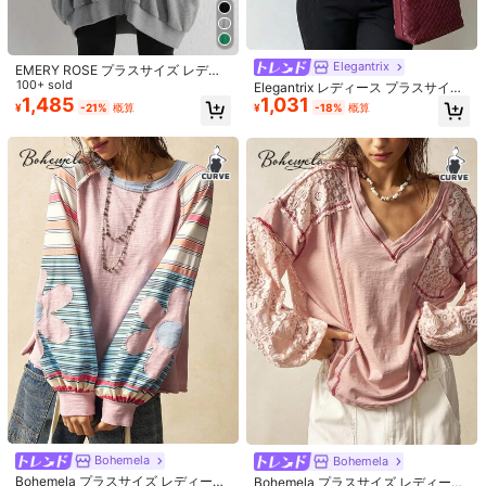
Elegantrix
EMERY ROSE プラスサイズ レディ
ース カジュアル ドロップショルダー
100+ sold
Elegantrix レディース プラスサイズ
長袖 ジップアップ ルーズスウェット
1,485
1,031
フレンチエレガント レース切り替え
¥
-21%
概算
¥
-18%
概算
シャツ
アシンメトリーヘム ゆったり スラウ
1セット 高さ調節可能 弾性ソフトポ
4
チ カジュアル 長袖スウェットシャツ
ール卓球トレーナー、ポータブル一
売り切れ間近！
人練習用器具、耐久性のある練習ボ
#ラフコーデ
60+ sold
ール4個付き、卓球ギア、卓球セルフ
1,023
ラウンドネック ルーズ 和風 レター
¥
-1%
概算
トレーナー、ラケットスポーツ、ス
プリント 可愛い猫 半袖Tシャツ、春
売り切れ間近！
ポーツ用品、アウトドアスポーツ、
夏カジュアル ブラック
1.3k+ sold
チームスポーツに適しています
770
¥
-1%
概算
Bohemela
Bohemela
Bohemela プラスサイズ レディース
Bohemela プラスサイズ レディース