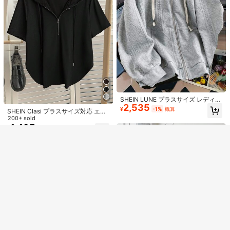
類似した在庫アイテムはこちら
全てを見る
申し訳ございませんが、この商品は完売しました。
SHEIN LUNE プラスサイズ レディー
2,535
ス カジュアル ジップアップ ドロー
¥
-1%
概算
30%OFF＆全品送料無料特典
完売
登録
SHEIN Clasi プラスサイズ対応 エレ
ストリング スウェットシャツ
ガントでカジュアルな夏用スウェッ
200+ sold
トシャツ プルオーバー 秋物
1,495
¥