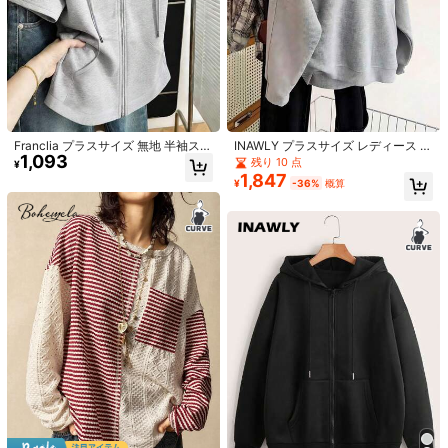
1/13
2,365
-20%
¥
¥2,957
Franclia プラスサイズ 無地 半袖スウ
INAWLY プラスサイズ レディース レ
1,093
ェットシャツ
ター刺繍 2in1 ドロップショルダー
残り 10 点
¥
3日間配達
最短で8月13日に到着
長袖 ルーズスウェットシャツ
1,847
¥
-36%
概算
フート付きＴシャツ 綿 100% 半袖パーカー ヴィンテージ風フロ
ーラルプリント キャミソールワンピース - エレガントなVネッ
ク ノースブ Aライン ドレス、バックレス スイートスタイル、
通気性のある軽量素材、ビーチ、バケーション、デート、パーテ
ィーに最適、夏のお出かけにぴったりなレディースカジュアルフ
サイズ
ァッション
M
0XL
1XL
2XL
3XL
サイズガイド
お探しのサイズがありませんか？ 教えてください
すべての サイズ は
3日間配達
の対象となります
お届け先
Japan