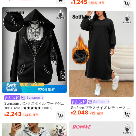
1,245
地 ラウンドネック ドロップショルダ
ェットシャツ
8 フォロワー
¥
-50%
概算
4.26
ー 長袖 ルーズ カジュアル ホロウア
あなたにおすすめの商品
ウト スウェットシャツ
8 フォロワー
4.26
おすすめ
アパレルアクセサリー
アンダーウェア＆ルームウェア
シ
8 フォロワー
4.26
¥704 節約
Sunspun
Solflare
Sunspun パンクスタイル フード付
Solflare プラスサイズ レディース 無
き アイレット&リングデコレーショ
¥792 節約
100+ sold
5
(100+)
#1 ベストセラー
に カジュアル カジュアルパンツ
2,048
地 ラウンドネック 長袖 カジュアル
ン ロングスリーブスウェットシャツ
2,243
¥
-1%
概算
¥
-24%
概算
売り切れ間近！
ルーズ ハイウエスト ストライプ ワ
2026 夏新作 UV 対策シフォ
スウェットシャツ、秋冬、学校、ビ
プラスサイズ
国内発送
1,856
イドレッグパンツ、ドローストリン
ンシャツ レディーススタンドカラー
ジネスカジュアル、オフィス、仕
#1 ベストセラー
#1 ベストセラー
に カジュアル カジュアルパンツ
に カジュアル カジュアルパンツ
¥
-30%
残り3日
グ ウエスト、多用途 (ストライプパ
長袖 薄手通気性軽量体型カバー リゾ
事、教師、暖かい
10k+ sold
売り切れ間近！
売り切れ間近！
ターンランダム) 春、エフォートレス
ートカジュアルお出かけデート 華奢
1,414
4-5日
#1 ベストセラー
に カジュアル カジュアルパンツ
¥
-1%
概算
スタイル
見え清楚シルエット夏トップス