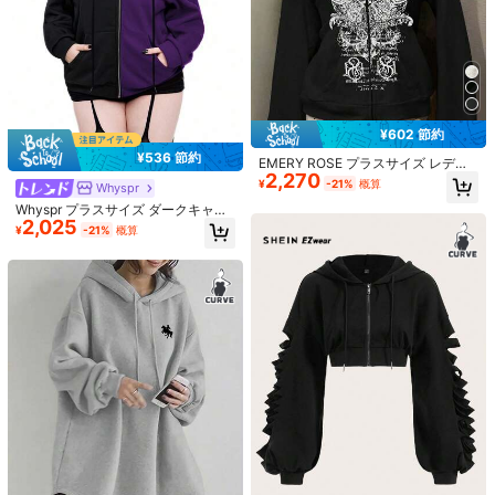
ッグクロージャーデバイス、ジーン
141
¥
-28%
概算
ズとロングパンツに適し、防水で持
ち運び可能
¥602 節約
¥536 節約
EMERY ROSE プラスサイズ レディ
2,270
ース スローガン&ウィングプリント
¥
-21%
概算
Whyspr
長袖 ジップアップ フード付きカジュ
Whyspr プラスサイズ ダークキャッ
アルスウェットシャツ
#3 ベストセラー
マルチカラー 女性のスタッドピアス
2,025
ト耳スウェットシャツジャケット、
¥
-21%
概算
スカルプリントカラーブロック ブラ
高リピート率
1ペア スパークリングホース蹄Uシェ
ック&レッド
イプスタッドピアス、ファッショナ
#3 ベストセラー
#3 ベストセラー
マルチカラー 女性のスタッドピアス
マルチカラー 女性のスタッドピアス
ブル、高級、エレガント、ニッチデ
2.4k+ sold
高リピート率
高リピート率
ザイン、日常着、集まり、パーティ
212
#3 ベストセラー
マルチカラー 女性のスタッドピアス
¥
-2%
概算
ーに適したエクスクルーシブなピア
高リピート率
ス
#2 ベストセラー
18 Kゴールドメッキ 女性用バングル
高リピート率
1個 ファッション エレガント ゴール
ドレター 人工皮革 パーソナライズ
#2 ベストセラー
#2 ベストセラー
18 Kゴールドメッキ 女性用バングル
18 Kゴールドメッキ 女性用バングル
レディース ブレスレット バングル、
700+ sold
高リピート率
高リピート率
彼女へのギフト ジュエリー
388
#2 ベストセラー
18 Kゴールドメッキ 女性用バングル
¥
-1%
概算
高リピート率