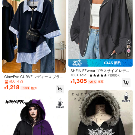
ット、ウエストバンドエクステンダ
いスウェットシャツ イエロー クラシ
19
#1 ベストセラー
パターンステッカー デコレーションステッカー
ー、実用的な裁縫ツール、メンズ・
ック ストリートファッション かわい
レディース用調節可能なウエストエ
高リピート率
いカートゥーン表現プリントパター
5D型押し フローラル ネイルアート
クステンダー
ン ルーズフーデッド スウェットシャ
ステッカー 2枚セット、白とピンク
#1 ベストセラー
#1 ベストセラー
パターンステッカー デコレーションステッカー
パターンステッカー デコレーションステッカー
ツ イエロースウェットシャツ かわい
のハイビスカス彫刻模様、自己接着
7.8k+ sold
高リピート率
高リピート率
いスウェットシャツ カートゥーンス
ネイルデカール、ネイルアート装
273
#1 ベストセラー
パターンステッカー デコレーションステッカー
¥
-1%
概算
ウェットシャツ グラフィック
飾、DIYホームサロン、春、バレンタ
高リピート率
インデー、ウェディングネイルに適
しています ネイルサプライ
8
¥345 節約
SHEIN EZwear プラスサイズ レディ
6
ース グレー オールマッチ 汎用性の
100+ sold
(1000+)
GlowEve CURVE レディース プラス
あるカジュアル フード付き 長袖スウ
1,305
サイズ ブルー ストライプ パッチワ
残り 4 点
¥
-21%
概算
ェットシャツ、秋冬シーズンに適し
ーク スウェットシャツ生地 ラペル
1,218
ています
¥
-38%
概算
半袖 ストレート ルーズ カジュアル
国内発送 2026年春夏新作：
国内発送
ファッション 快適 スタイリッシュ
200g 100%コットン レディース 半
200+ sold
パーティー 万能 エレガント 上品 お
袖Tシャツ、ユニセックス ゆったり
629
¥
-26%
残り2日
出かけ 職場 会議 ビーチ バケーショ
クルーネック、韓国風カジュアルト
ン ホリデー ダークブルー スウェッ
ップス。
トシャツ
¥54 節約
10-1個 ズボン裾短縮クリップ、裾の
引きずりを防ぐ、シームレス隠しレ
70+ sold