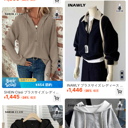
ツ、春秋の旅行、空港、卒業、学校
適しています
復帰、教師向け、冬秋
11
Resyla レディース 無地 ドロップシ
ョルダー フロントボタン カジュアル
100+ sold
サマーブラウス
1,106
¥
-1%
概算
¥1,426 節約
綿100% 【嫁が好きすぎて
国内発送
困る】結婚祝い ペア お揃い 夫婦 記
200+ sold
念日 面白い おもしろ ギャグ ネタ ウ
1,201
¥
-54%
ケ狙い 文字 笑える Tシャツprinted i
5
n Japan
4-5日
¥454 節約
INAWLY プラスサイズ レディース カ
1,446
ジュアル ストライプ襟 スウェットシ
¥
-26%
概算
SHEIN Clasi プラスサイズ レディー
ャツ、秋冬
1,445
ス 無地 ラグラン袖 ボタン ハーフプ
¥
-24%
概算
ラケット ドローストリング フード付
きカジュアルスウェットシャツ