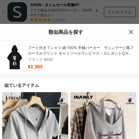
SHEIN - タイムセール実施中!
×
アプリ限定の500円OFFクーポン「JPAPP」を
インストール
今すぐ使おう！
(11,600)
類似商品を探す
フート付きＴシャツ 綿 100% 半袖パーカー ヴィンテージ風フ
ローラルプリント キャミソールワンピース - エレガントなVネ
ック ノースブ Aライン ドレス、バックレス スイートスタイル、
ブラック 9050
通気性のある軽量素材、ビーチ、バケーション、デート、パー
¥2,365
ティーに最適、夏のお出かけにぴったりなレディースカジュア
ルファッション
似ているアイテム