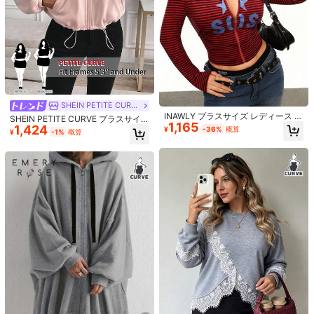
SHEIN PETITE CURVE
4
INAWLY プラスサイズ レディース ス
SHEIN PETITE CURVE プラスサイ
1,165
トライプ レタープリント ジップアッ
1,424
ズ レディース ジッパー ドロースト
¥
-36%
概算
¥
-1%
概算
8
プ カジュアル 多用途 デイリー 長袖
¥199 節約
リング 長袖 カジュアル フード付き
スウェットシャツ
スウェットシャツ ジャケット、空港
¥242 節約
カスタマイズ可能な女性用Tシャツ、
スタイル レディースウェア、秋/冬
パーソナライズされたカスタム写真
700+ sold
(100+)
長袖トップス
Resyla プラスサイズ フレンチスタイ
テキスト、彼女へのギフト、カップ
706
ル キャミソールワンピース カバーア
#1 ベストセラー
に プラスサイズの軽量ジャケット
¥
-22%
概算
ルデートTシャツ、カジュアル女性用
ップ フリルトリム 長袖Tシャツカバ
トップス、ブラック半袖夏用、家族
1.6k+ sold
(500+)
ーアップ、レディース夏用日よけト
用、レトロ美学スポーツ、母の日ギ
914
ップス
¥
-21%
概算
フト、誕生日ギフト、アスレジャー