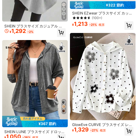
¥322 節約
SHEIN EZwear プラスサイズ カット
アウト ドロップショルダー ドロース
5
(100+)
トリング クロップ スウェットシャツ
1,213
¥
-21%
概算
SHEIN プラスサイズ カジュアル フ
冬 秋
1,292
ード付きスウェットシャツ、秋/冬
¥
-2%
2026 春夏新作 レディース
国内発送
セットアップ カジュアル 上品 おし
#2 ベストセラー
デイリー 女性用スーツセット
ゃれ 襟付き ボタン カーディガン ワ
80+ sold
イドレッグパンツ 2 点セット 通勤 ス
2,943
¥
-30%
リム見え
4-5日
9
#1 ベストセラー
ファブリック レディーストップス
売り切れ間近！
女性用エレガントカジュアル魅力的
なセクシーなミニマリストフレッシ
#1 ベストセラー
#1 ベストセラー
ファブリック レディーストップス
ファブリック レディーストップス
ュな通勤用バーサタイルなフィット
売り切れ間近！
売り切れ間近！
10k+ sold
(1000+)
したプリーツバンドゥトップ ホワイ
787
#1 ベストセラー
ファブリック レディーストップス
ト 夏
¥
-4%
概算
売り切れ間近！
¥367 節約
GlowEve CURVE プラスサイズ レデ
1,329
ィース エレガントストライプシャツ
¥
-27%
概算
SHEIN LUNE プラスサイズ ドロップ
ワンピース、軽量ルーズフーデッド
1,050
ショルダー 紐付きスウェットシャ
スウェットシャツ、夏秋シーズンに
¥
-26%
概算