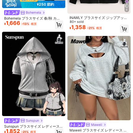
¥250 節約
送料無料
6
Bohemela
3日間配達
500 ポイント 付与遅延
INAWLY プラスサイズ ジップアップ
Bohemela プラスサイズ 春/秋 カジ
お届け予定日:
8月13日
ドロップショルダー ドローストリン
80+ sold
1,666
ュアル カラーブロック ストライプ
¥
-13%
概算
グ サーマルライニング スウェットシ
1,358
3日間配達 : 土日祝日を除く
パッチワーク スウェットシャツ
¥
-21%
概算
ャツ、冬のグラデュエーション、新
学期、卒業、女性教師用、秋のプル
返品無料
オーバースウェットシャツ
安全な支払い · プライバシー保護
Sold by & Ships from: beirao
8 フォロワー
4.26
製品詳細
8 フォロワー
4.26
素材:
編み物生地
8 フォロワー
4.26
組成:
100% コットン
8 フォロワー
4.26
もっと見る
8 フォロワー
4.26
8 フォロワー
4.26
beirao
フォロー
c***7
が
1日前
にフォローしました
8 フォロワー
4.26
Sunspun
104 件が最近販売されました
Maweii
Local Seller
Sunspun プラスサイズ レディース
8 フォロワー
4.26
1,852
Maweii プラスサイズ レディース 無
半袖 ジップアップ カジュアル スウ
¥
-21%
概算