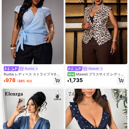
Rustia
Maweii
Rustia レディース ストライプ Vネッ
Maweii プラスサイズ レディー
NEW
ク タイフロント 通勤シャツ
ス Vネック セクシー レオパード柄 フ
978
1,735
¥
-38%
概算
¥
ィット ノースリーブ ブラウス