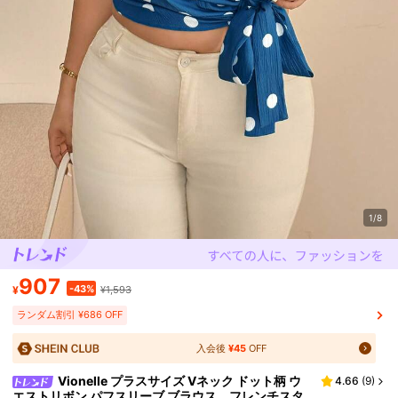
1/8
907
-43%
¥
¥1,593
ランダム割引 ¥686 OFF
入会後
¥45
OFF
Vionelle プラスサイズ Vネック ドット柄 ウ
4.66
(
9
)
エストリボン パフスリーブ ブラウス、フレンチスタ