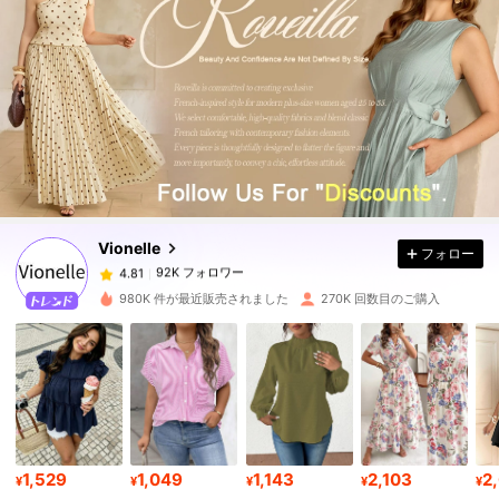
92K フォロワー
4.81
92K フォロワー
4.81
Vionelle
フォロー
92K フォロワー
4.81
g***a
は
1日前
に購入しました
980K 件が最近販売されました
270K 回数目のご購入
92K フォロワー
4.81
92K フォロワー
4.81
92K フォロワー
4.81
1,529
1,049
1,143
2,103
2
¥
¥
¥
¥
¥