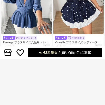
#シティマリン
Vionelle
Elenzga プラスサイズ女性用 エレガ
Vionelle プラスサイズ レディース ド
ントな薄い青色デニム調ソフトファ
ット柄パッチワーク フリル付き前結
1,133
930
¥
-35%
概算
¥
-47%
概算
ブリック Vネックブラウス、オフィ
びセクシーブラウス
買い物かごに追加
ス向けウエストシェイプデザイン、
43% 割引！
ファッショナブルなカジュアル半袖
シャツ、学校再開、卒業式、バレン
タインデー、音楽フェス、母の日、
ハロウィン、感謝祭、イースター、
国民の日、ガラ、デート、パーティ
ー、結婚式、アウトドア活動に適し
ています