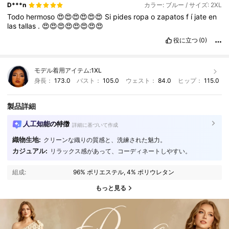
D***n
カラー: ブルー / サイズ: 2XL
Todo
hermoso
😍😍😍😍😍😍
Si
pides
ropa
o
zapatos
f
í
jate
en
las
tallas
.
😍😍😍😍😍😍😍😍
役に立つ
(0)
モデル着用アイテム:
1XL
身長：
173.0
バスト：
105.0
ウェスト：
84.0
ヒップ：
115.0
製品詳細
人工知能の特徴
詳細に基づいて作成
織物生地:
クリーンな織りの質感と、洗練された魅力。
カジュアル:
リラックス感があって、コーディネートしやすい。
組成:
96% ポリエステル, 4% ポリウレタン
もっと見る