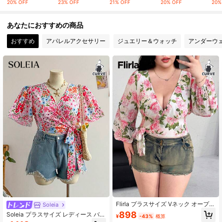
20% OFF
23% OFF
21% OFF
20% OFF
20%
92K フォロワー
4.81
あなたにおすすめの商品
おすすめ
アパレルアクセサリー
ジュエリー＆ウォッチ
アンダーウ
92K フォロワー
4.81
92K フォロワー
4.81
92K フォロワー
4.81
92K フォロワー
4.81
Flirla プラスサイズ Vネック オープン
Soleia
タイ リボン 長袖 ラップトップ、フ
898
Soleia プラスサイズ レディース バケ
¥
-43%
概算
ローラルシフォン ロマンチック ヴィ
ーション ピンク 小花柄 クロスVネッ