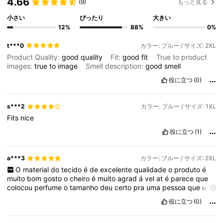
4.66
(9)
もっと見る
小さい
ぴったり
大きい
12%
88%
0%
t***0
カラー: ブルー / サイズ: 2XL
Product Quality:
good
quality
Fit:
good
fit
True to product
images:
true
to
image
Smell description:
good
smell
役に立つ
(0)
s***2
カラー: ブルー / サイズ: 1XL
Fits
nice
役に立つ
(1)
a***3
カラー: ブルー / サイズ: 2XL
O
material
do
tecido
é
de
excelente
qualidade
o
produto
é
muito
bom
gosto
o
cheiro
é
muito
agrad
á
vel
at
é
parece
que
colocou
perfume
o
tamanho
deu
certo
pra
uma
pessoa
que
usa
gg
ou
44
.
Eu
super
indico
役に立つ
(0)