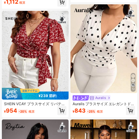
1,112
ンテージ エレガント カジュアル レ
¥
概算
ク サイドタイ フリル 半袖ブラウ
ディースブラウス
ス、夏、春祭り、ビーチ
12
¥239 節約
Auralis
SHEIN VCAY プラスサイズ リバティ
Auralis プラスサイズ エレガントドッ
フローラル ノットサイド ラップ サ
トプリント ウエストシンチ Tシャ
954
843
¥
-20%
概算
¥
-25%
概算
マー ボヘミアン ブラウス
ツ、夏