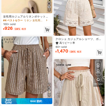
7
女性用カジュアルリネンポケット付
きウエスト伸縮性ショーツ、春夏に
#4 ベストセラー
リネン 女性用ボトムス
最適
100+ sold
926
¥
-24%
概算
クロシェ カジュアルショーツ、ボヘ
ミアンスタイル クロシェ バミューダ
高リピート率
ショーツ、バケーション&デイリーウ
60+ sold
ェアに適しています、春夏
1,470
¥
-24%
概算
13
¥44 節約