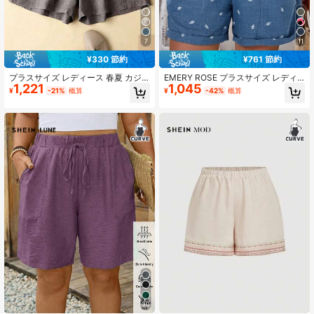
1M フォロワー
4.86
7
11
¥330 節約
¥761 節約
1M フォロワー
4.86
プラスサイズ レディース 春夏 カジ
EMERY ROSE プラスサイズ レディ
1,221
1,045
ュアル バケーション リネン 立ちポ
ース リーフ刺繍ポケット カジュアル
¥
-21%
概算
¥
-42%
概算
ケット ウエストゴム Aラインショー
多用途 デイリーウェア ショーツ
ツ
1M フォロワー
4.86
30