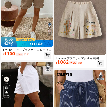
6
¥381 節約
EMERY ROSE プラスサイズ レディ
1,199
ース 無地 ドローストリング ウエス
¥
-24%
概算
ト カジュアル 多用途 デイリー ショ
Linhara プラスサイズ女性用 刺繍 ウ
ーツ
1,082
エスト ゴム入り ジップアップ カジ
¥
-42%
概算
ュアルショーツ、春夏シーズンに活
躍