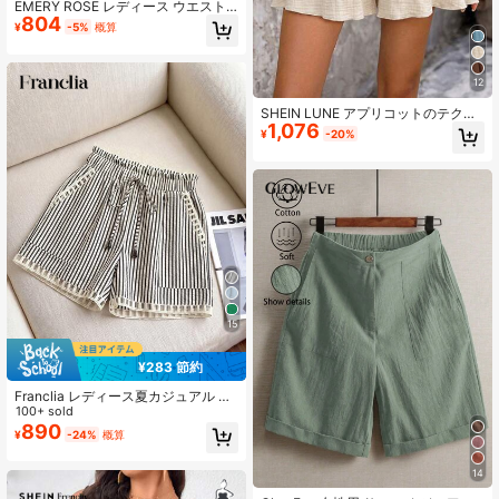
EMERY ROSE レディース ウエスト
804
タイ ストライプ ポケット カジュア
¥
-5%
概算
ルショーツ
12
SHEIN LUNE アプリコットのテクス
1,076
チャ生地ルーズデザインカジュアル
¥
-20%
バケーションスタイルルーズなボヘ
ミアンカジュアルバケーションスタ
イル夏の旅行ビーチストリートフォ
トグラフィー雰囲気夏服夏ショーツ
夏の新作エッセンシャルファッショ
ンニッチデザイン多用途レディース
カジュアルルーズショーツ
15
¥283 節約
Franclia レディース夏カジュアル バ
ケーション&通勤用 ストライプ柄 ペ
100+ sold
ーパーバッグウエスト コントラスト
890
¥
-24%
概算
レースショーツ
14