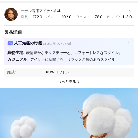
モデル着用アイテム:
1XL
身長：
172.0
バスト：
102.0
ウェスト：
78.0
ヒップ：
113.0
製品詳細
人工知能の特徴
詳細に基づいて作成
織物生地:
表情豊かなテクスチャーと、エフォートレスなスタイル。
カジュアル:
デイリーに活躍する、リラックス感のあるスタイル。
組成:
100% コットン
もっと見る
1M フォロワー
4.86