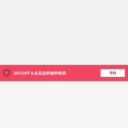
30%OFF＆全品送料無料特典
買い物かごに追加
登録
36% 割引！