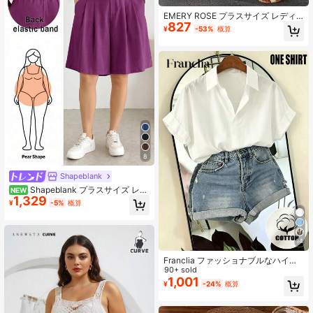
EMERY ROSE プラスサイズ レディ
827
ース 無地 ウエストリボン ポケット
¥
-53%
概算
付き ルーズ ホワイトショーツ、夏、
バケーション、ホリデー ボヘミアン
8
Shapeblank
Shapeblank プラスサイズ レデ
NEW
1,329
ィース 無地 ポケット プリーツ カジ
¥
-5%
概算
ュアル 万能 デイリー ショーツ
14
Franclia ファッショナブルなハイエ
ンドフレンチデザイン ルーズバット
90+ sold
ウィングスリーブ ラペル レディース
1,001
¥
-24%
概算
シャツ、半袖トップ、春夏物、レデ
ィース春夏シャツ、レディースホワ
イトシャツ、ブラックホワイトコン