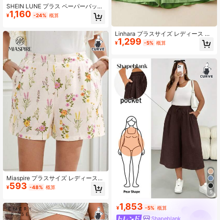
SHEIN LUNE プラス ペーパーバッグ
1,160
ウエスト ボタンフロント ショートパ
¥
-24%
概算
ンツ
Linhara プラスサイズ レディース 春
1,299
夏 ファッショナブル カジュアル シ
¥
-5%
概算
ンプル 万能 レトロ アボカドグリー
ン 無地 ショートパンツ 春夏コーデ
に最適
Miaspire プラスサイズ レディース
593
夏 カジュアル バケーション 花柄プ
¥
-48%
概算
リント ボヘミアンショーツ ポケット
5
付き、バミューダショーツ、バケー
1,853
ション、アウトフィット、バケーシ
¥
-5%
概算
ョンベージュに適しています
Shapeblank