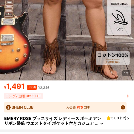
1/7
1,491
-36%
¥
¥2,346
ランダム割引 ¥855 OFF
入会後
¥75
OFF
EMERY ROSE プラスサイズ レディース ボヘミアン
5.00
(
12
)
リボン装飾 ウエストタイ ポケット付きカジュア
ルショーツ、リネン素材、女性用カジュアルシ
ョーツ、女性用夏用ショーツ、秋の女性用カントリ