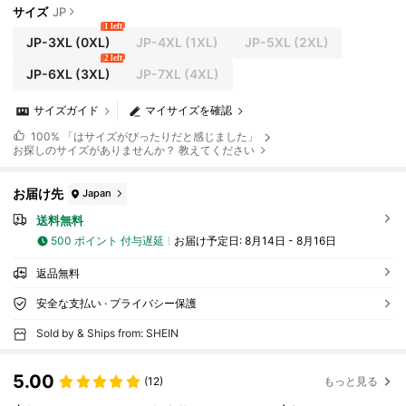
ーコンサート、レイブフェスティバル
サイズ
JP
1 left
JP-3XL
(0XL)
JP-4XL
(1XL)
JP-5XL
(2XL)
2 left
JP-6XL
(3XL)
JP-7XL
(4XL)
サイズガイド
マイサイズを確認
100%
「はサイズがぴったりだと感じました」
お探しのサイズがありませんか？ 教えてください
お届け先
Japan
送料無料
500 ポイント 付与遅延
お届け予定日:
8月14日 - 8月16日
返品無料
安全な支払い · プライバシー保護
Sold by & Ships from: SHEIN
5.00
(12)
もっと見る