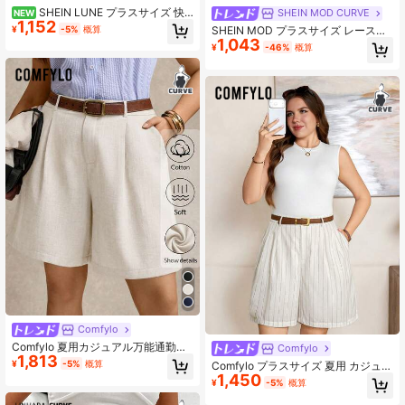
SHEIN LUNE プラスサイズ 快
SHEIN MOD CURVE
NEW
1,152
適 カジュアル テクスチャー ポケッ
¥
-5%
概算
SHEIN MOD プラスサイズ レース刺
ト ドローストリング ウエスト ショ
1,043
繍 カジュアルショーツ
¥
-46%
概算
ーツ
Comfylo
Comfylo 夏用カジュアル万能通勤プ
Comfylo
1,813
ラスサイズショーツ
¥
-5%
概算
Comfylo プラスサイズ 夏用 カジュア
1,450
ル ストライプ ショートパンツ
¥
-5%
概算