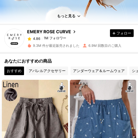
1M フォロワー
4.86
もっと見る
EMERY ROSE CURVE
フォロー
1M フォロワー
4.86
m***1
は
1日前
に購入しました
9.3M 件が最近販売されました
6.9M 回数目のご購入
1M フォロワー
4.86
あなたにおすすめの商品
おすすめ
アパレルアクセサリー
アンダーウェア＆ルームウェア
シ
1M フォロワー
4.86
1M フォロワー
4.86
1M フォロワー
4.86
1M フォロワー
4.86