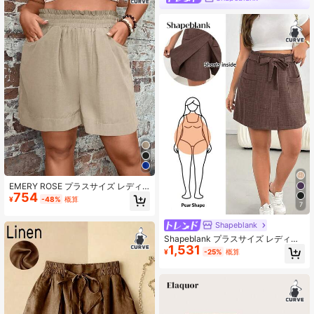
EMERY ROSE プラスサイズ レディ
754
ース 無地 伸縮性ウエスト ポケット
¥
-48%
概算
付き カジュアル リネンショーツ、ハ
7
イウエストショーツ 夏用 レディース
Shapeblank
Shapeblank プラスサイズ レディー
1,531
ス 春夏 ファッション カジュアル ル
¥
-25%
概算
ーズ 快適 デイリー クール 軽量 ファ
ブリック ウエスト ゴム入り スコー
ト付きショーツ ポケット付き、バケ
ーション、ボヘミアン、ヨーロッパ
夏、フローイーショーツ、快適ショ
ーツ、女性用エアポート、バミュー