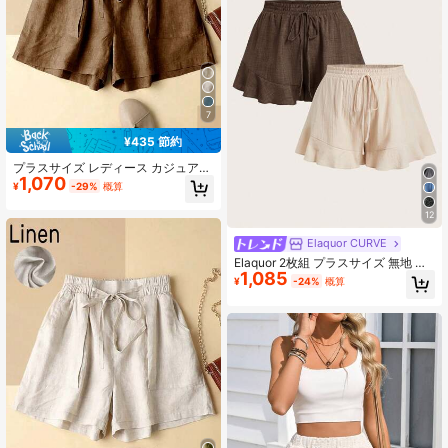
ダショーツ
7
¥435 節約
プラスサイズ レディース カジュアル
1,070
リネン ウエストゴム ショーツ ポケ
¥
-29%
概算
ット付き、春/夏 ブラウン
12
Elaquor CURVE
Elaquor 2枚組 プラスサイズ 無地 ド
1,085
ローストリングウエスト カジュアル
¥
-24%
概算
万能 デイリーウェア ショーツ