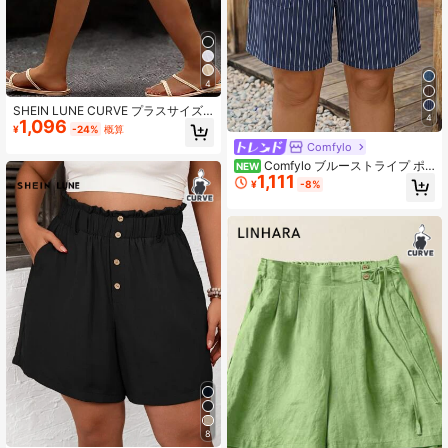
4
SHEIN LUNE CURVE プラスサイズ
4
1,096
カジュアル バケーション ボヘミアン
¥
-24%
概算
スタイル ボタン ポケット 快適 コッ
Comfylo
トンリネン ショーツ
Comfylo ブルーストライプ ポ
NEW
1,111
ケット付き ファブリック プラスサイ
¥
-8%
ズ 快適 カジュアルショーツ
8