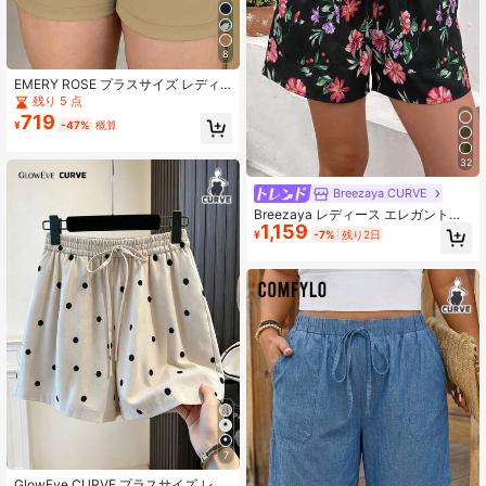
8
EMERY ROSE プラスサイズ レディ
ース 無地ポケット付きカジュアル 多
残り 5 点
用途 デイリーウェア ショーツ
719
¥
-47%
概算
32
Breezaya CURVE
Breezaya レディース エレガントカ
1,159
ジュアル フローラル フリルウエスト
¥
-7%
残り2日
ショーツ
7
GlowEve CURVE プラスサイズ レデ