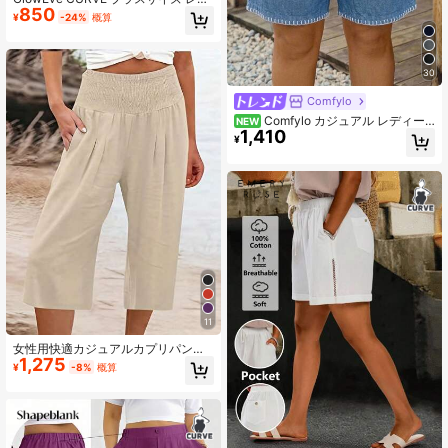
850
ィース ドット柄 ルーズ カジュアル
¥
-24%
概算
ウーブンショーツ、スウィート ビー
チウェア リラックス レトロ韓国スタ
イル通勤
30
Comfylo
Comfylo カジュアル レディー
NEW
1,410
ス プラスサイズ ドローストリング
¥
ウエスト ポケット ショーツ シェル
フラワー コントラストカラー デザイ
ン、ブルー ショーツ、空港カジュア
ル
11
女性用快適カジュアルカプリパン
1,275
ツ、新しいヨーロッパ・アメリカン
¥
-8%
概算
スタイルのサマー