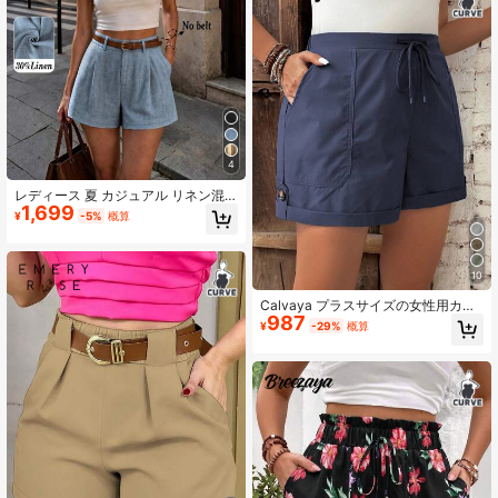
4
レディース 夏 カジュアル リネン混
1,699
プリーツデザイン サイドポケット A
¥
-5%
概算
ラインショーツ
10
Calvaya プラスサイズの女性用カジ
987
ュアル ソリッドカラー ウエストドロ
¥
-29%
概算
ーストリング ショーツ