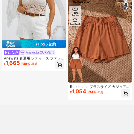
トラスト、バケーション、アウティ
ング、Y2K、春、夏、新学期、カジ
ュアル、ビーチ、ビジネス
¥1,525 節約
Anewsta CURVE
Anewsta 春夏用 レディース ファッ
1,665
ショナブル、多用途、カジュアルデ
¥
-48%
概算
ザインショーツ
Rusticease プラスサイズ カジュアル
1,054
無地 レーストリム ショーツ 夏/バケ
¥
-34%
概算
ーション 夏 春 春 レディース 田舎風
スタイル レディース