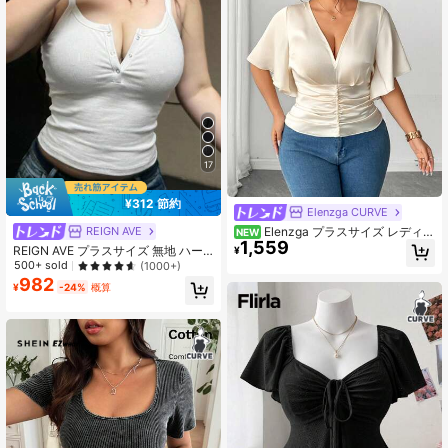
17
¥312 節約
Elenzga CURVE
Elenzga プラスサイズ レディー
REIGN AVE
NEW
1,559
ス 夏 エレガント Vネック サテン 光
REIGN AVE プラスサイズ 無地 ハー
¥
沢生地 ブラウス フリル袖 ギャザー
フオープンカラー タイト ストレッチ
500+ sold
(1000+)
ウエスト パール装飾 半袖 誕生日パ
クロップド キャミソールトップ 夏用
982
ーティー バンケット デート向け
¥
-24%
概算