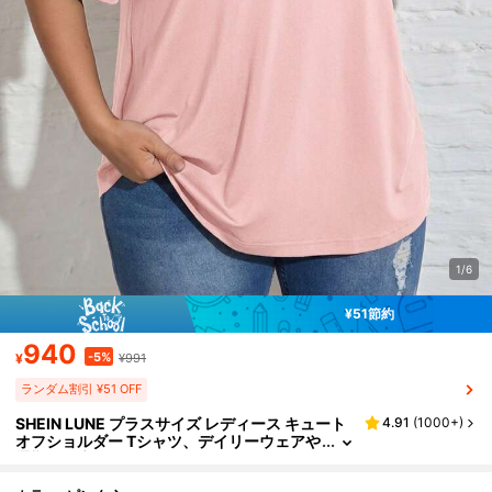
1/6
¥51節約
940
-5%
¥
¥991
ランダム割引 ¥51 OFF
SHEIN LUNE プラスサイズ レディース キュート
4.91
(
1000+
)
オフショルダー Tシャツ、デイリーウェアや
通勤に幅広く使えます