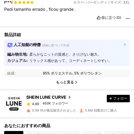
l***i
カラー: バーガンディ / サイズ: 3XL
Pedi
tamanho
errado
,
ficou
grande
.
役に立つ
(0)
製品詳細
人工知能の特徴
詳細に基づいて作成
編み物生地:
柔らかなニットの質感と、さりげない魅力。
カジュアル:
リラックス感があって、コーディネートしやすい。
450K フォロワー
4.89
組成:
95% ポリエステル, 5% ポリウレタン
450K フォロワー
4.89
もっと見る
SHEIN LUNE CURVE
フォロー
450K フォロワー
4.89
m***m
は
1日前
に購入しました
5.1M 件が最近販売されました
5.6M 回数目のご購入
450K フォロワー
4.89
あなたにおすすめの商品