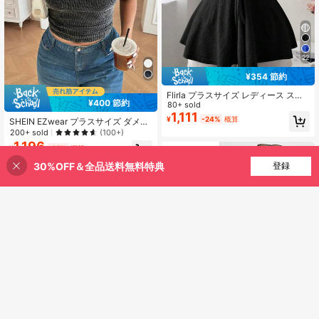
22
¥354 節約
Flirla プラスサイズ レディース スク
¥400 節約
エアカラー フリル袖 テクスチャー
80+ sold
カジュアル キュート & エレガント A
1,111
¥
-24%
概算
SHEIN EZwear プラスサイズ ダメー
ライン Tシャツ
ジ加工 半袖 プリーツ ギャザーウエ
200+ sold
(100+)
スト Tシャツ
1,196
¥
-25%
概算
30%OFF＆全品送料無料特典
買い物かごに追加
登録
5% 割引！