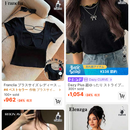
27
¥336 節約
4
Dazy CURVE
Franclia プラスサイズ レディース 無
Dazy Plus 超ゆったり ストライプ柄
地 ホローバック ストラップ付き パ
半袖 ブラック＆ホワイト 夏用Tシャ
300+ sold
#4 ベストセラー
作物 プラスサイズの女性のトップス
ッド入り 半袖Tシャツ
ツ
1,054
100+ sold
¥
-24%
概算
962
¥
-24%
概算