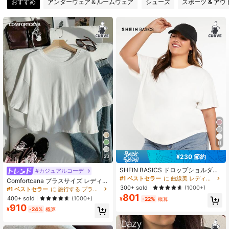
おすすめ
アンダーウェア＆ルームウェア
シューズ
スポーツ & アウ
450K フォロワー
4.89
450K フォロワー
4.89
450K フォロワー
4.89
450K フォロワー
4.89
450K フォロワー
4.89
11
¥230 節約
23
450K フォロワー
4.89
SHEIN BASICS ドロップショルダー
#カジュアルコーデ
カーブヘム Tシャツ サマートップス
#1 ベストセラー
に 曲線美 レディースプラスサイズTシャツ
Comfortcana プラスサイズ レディー
300+ sold
ス カジュアル シンプル 万能 オーバ
(1000+)
#1 ベストセラー
に 旅行する プラスサイズのトップス
ーサイズ ルーズ 白 100%コットン 快
801
450K フォロワー
4.89
400+ sold
(1000+)
¥
-22%
概算
適Tシャツ、夏
910
¥
-24%
概算