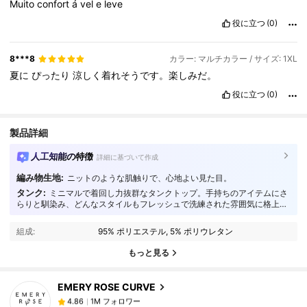
Muito
confort
á
vel
e
leve
役に立つ
(0)
8***8
カラー: マルチカラー / サイズ: 1XL
夏に
ぴったり
涼しく着れそうです。楽しみだ。
役に立つ
(0)
製品詳細
人工知能の特徴
詳細に基づいて作成
編み物生地:
ニットのような肌触りで、心地よい見た目。
タンク:
ミニマルで着回し力抜群なタンクトップ。手持ちのアイテムにさ
1M フォロワー
4.86
らりと馴染み、どんなスタイルもフレッシュで洗練された雰囲気に格上げ
します。
組成:
95% ポリエステル, 5% ポリウレタン
1M フォロワー
4.86
もっと見る
EMERY ROSE CURVE
1M フォロワー
4.86
m***r
は
1日前
に購入しました