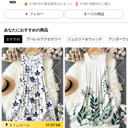
9.3M 件が最近販売されました
6.9M 回数目のご購入
フォロー
すべての商品
1M フォロワー
4.86
あなたにおすすめの商品
1M フォロワー
4.86
おすすめ
アパレルアクセサリー
ジュエリー＆ウォッチ
アンダーウ
1M フォロワー
4.86
1M フォロワー
4.86
1M フォロワー
4.86
1M フォロワー
4.86
7
タイムセール
17:37:59
13