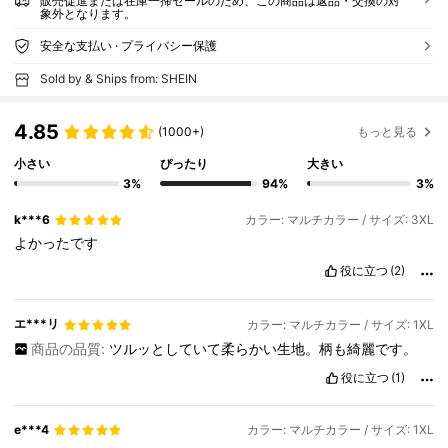
販売促進または在庫一掃セールのため、この商品は返品・交換の対
象外となります。
安全な支払い · プライバシー保護
Sold by & Ships from: SHEIN
4.85
(1000+)
もっと見る
小さい
ぴったり
大きい
3%
94%
3%
k***6
カラー: マルチカラー / サイズ: 3XL
よかったです
役に立つ
(2)
エ***リ
カラー: マルチカラー / サイズ: 1XL
商品の品質:
ツルッとしていて柔らかい生地。柄も綺麗です。
役に立つ
(1)
e***4
カラー: マルチカラー / サイズ: 1XL