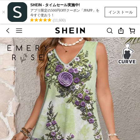
SHEIN - タイムセール実施中!
×
アプリ限定の500円OFFクーポン「JPAPP」を
インストール
今すぐ使おう！
(11,600)