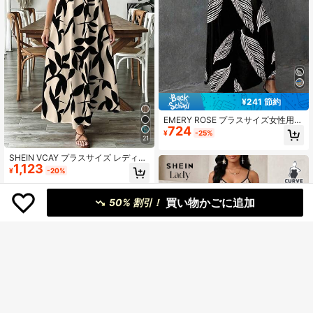
¥241 節約
EMERY ROSE プラスサイズ女性用
724
ストレッチニットカジュアル/バケー
¥
-25%
ションロングドレス、快適なベーシ
21
ックキャミソールドレス、夏に最適
SHEIN VCAY プラスサイズ レディー
1,123
ス サマー カジュアル プリント スパ
¥
-20%
ゲッティストラップ ワンピース
買い物かごに追加
50% 割引！