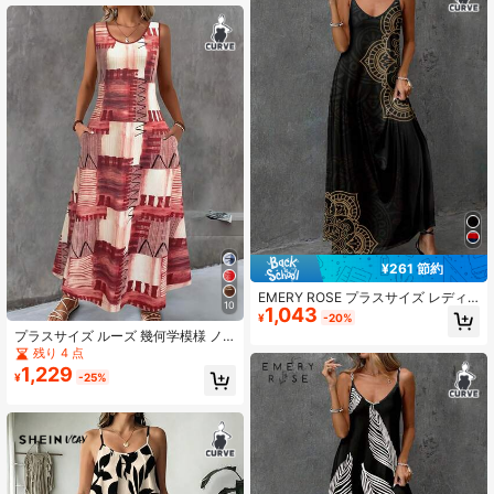
¥261 節約
EMERY ROSE プラスサイズ レディ
10
1,043
ース カジュアル バケーション レト
¥
-20%
ロ 総柄 ストラップ ワンピース 夏用
プラスサイズ ルーズ 幾何学模様 ノ
ースリーブ ポケット付き マキシドレ
残り 4 点
ス、カジュアル、バケーション、デ
1,229
¥
-25%
ート、通勤、日常のシーンに適して
います