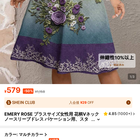
1/3
579
-50%
¥
¥1,158
入会後
¥29
OFF
EMERY ROSE プラスサイズ女性用 花柄Vネック
4.85
(
1000+
)
ノースリーブドレス バケーション用、スタ
イリッシュなタンクドレス、ファッション
夏ドレス サマードレス ビーチウェア
カラー: マルチカラー