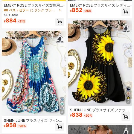
1M フォロワー
4.86
EMERY ROSE プラスサイズ女性用
EMERY ROSE プラスサイズ レディ
852
植物柄 ラウンドネック ノースリーブ
ース 植物柄 ルーズ カジュアル ノー
#8 ベストセラー
に タンク プラスサイズのドレス
¥
-25%
ルーズカジュアルドレス、女性用フ
スリーブ ラウンドネック ワンピース
50+ sold
ローラルサマードレス、ボヘミアン
884
1M フォロワー
4.86
¥
-21%
スタイルサマードレス、ブルー&ホワ
イトフローラルドレス、ブルー&ホワ
イトサマーサンドレス
8
SHEIN LUNE プラスサイズ ファッシ
6
838
ョナブル ひまわり 柄 クルーネック
¥
-20%
タンクドレス
SHEIN LUNE プラスサイズ ヴィンテ
958
ージ ホリデー カジュアル プリント
¥
-20%
ノースリーブ ドレス、夏