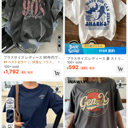
5
¥189 節約
プラスサイズ レディース 90年代ヴ
プラスサイズ レディース 夏 ストリ
ィンテージプリントTシャツ レトロ
#1 ベストセラー
に 快適な プラスサイズのトップス
ートファッション サメ柄 海洋保護デ
100+ sold
大文字パターン カジュアル 半袖 ウ
ザイン ルーズ 半袖Tシャツ カジュア
592
100+ sold
¥
-24%
概算
ォッシュ加工 ブラック 夏用トップス
ル ホワイト
1,792
¥
-5%
概算