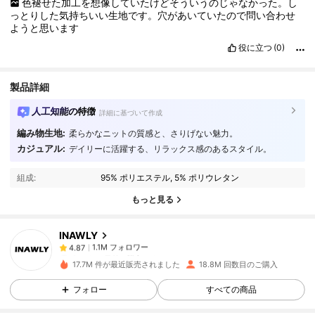
色褪せた加工を想像していたけどそういうのじゃなかった。し
っとりした気持ちいい生地です。穴があいていたので問い合わせ
ようと思います
役に立つ
(0)
製品詳細
人工知能の特徴
詳細に基づいて作成
編み物生地:
柔らかなニットの質感と、さりげない魅力。
1.1M フォロワー
4.87
カジュアル:
デイリーに活躍する、リラックス感のあるスタイル。
組成:
95% ポリエステル, 5% ポリウレタン
1.1M フォロワー
4.87
もっと見る
INAWLY
1.1M フォロワー
4.87
f***0
は
1日前
に購入しました
17.7M 件が最近販売されました
18.8M 回数目のご購入
1.1M フォロワー
4.87
フォロー
すべての商品