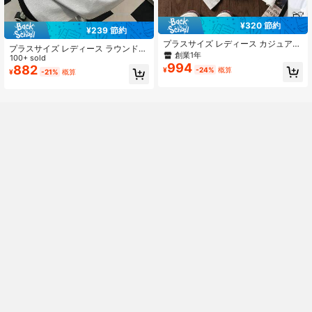
¥320 節約
¥239 節約
プラスサイズ レディース カジュアル
プラスサイズ レディース ラウンドネ
クジラ柄 100%コットン 半袖トップ
創業1年
ック レタープリント カジュアル 多
100+ sold
ス、グラフィックTシャツ、ソフト素
994
用途 デイリーウェア Tシャツ 夏
882
¥
-24%
概算
材、コットン、アウトドアウェア、
¥
-21%
概算
プリントパターン、サマーTシャツ、
バケーション、トラベルスタイル、
ビーチバイブ、ミニマリストリゾー
トウェア ホワイト