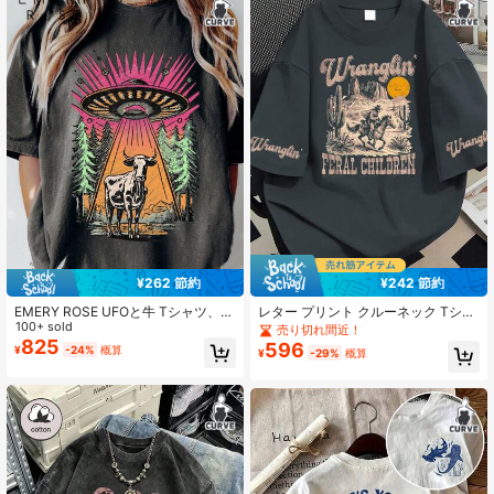
¥262 節約
¥242 節約
EMERY ROSE UFOと牛 Tシャツ、お
レター プリント クルーネック Tシャ
もしろヴィンテージエイリアングラ
100+ sold
ツ、プラスサイズ レディース トップ
売り切れ間近！
フィックTシャツ、ユニセックス ソ
ス、バケーション、母の日、バレン
825
596
¥
-24%
概算
¥
-29%
概算
フトカラフルTシャツ、プラスサイズ
タインデー、新学期、日常着に適し
の美的 UFOグラフィック 女性用Tシ
ています。カジュアル サマー
ャツ