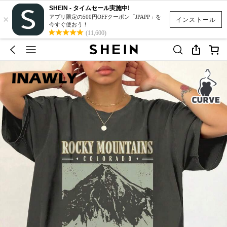
SHEIN - タイムセール実施中!
×
アプリ限定の500円OFFクーポン「JPAPP」を
インストール
今すぐ使おう！
(11,600)