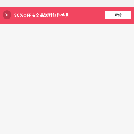
30%OFF＆全品送料無料特典
買い物かごに追加
登録
29% 割引！