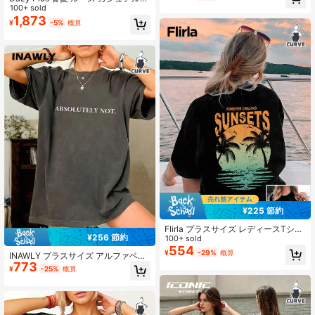
ッション カジュアル デイリー
コットン カラーブロック シアー レ
100+ sold
ース 半袖 レタープリントTシャツ、
1,873
¥
-5%
概算
女性&女の子向けのバーサタイルなプ
ラスサイズ
¥225 節約
Flirla プラスサイズ レディースTシャ
¥256 節約
ツ カジュアル ビーチバケーション
100+ sold
用、グラフィックティー、レディー
554
¥
-29%
概算
INAWLY プラスサイズ アルファベッ
ス夏トップス
773
トプリント ラウンドネック 半袖 カ
¥
-25%
概算
ジュアルTシャツ、夏向け