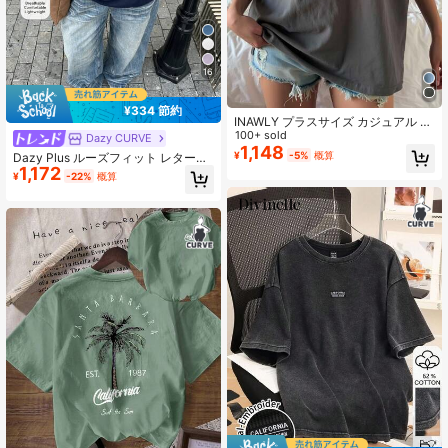
16
¥334 節約
INAWLY プラスサイズ カジュアル ゆ
とり 文字プリント 半袖Tシャツ
100+ sold
Dazy CURVE
1,148
¥
-5%
概算
Dazy Plus ルーズフィット レタープ
1,172
リント クルーネック カジュアル プ
¥
-22%
概算
ラスサイズ ブラウン Tシャツ レディ
ース、春夏