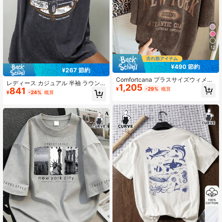
12
¥490 節約
¥267 節約
Comfortcana プラスサイズウィメン
レディース カジュアル 半袖 ラウン
1,205
ズグラフィックTシャツ、プラスサイ
841
¥
-29%
概算
ドネック プラスサイズ Tシャツ 夏用
¥
-24%
概算
ズTシャツ、ストリートウェア、90
年代ファッション、ニューヨークプ
リントカジュアルミニマリストパタ
ーンクルーネック半袖ルーズTシャ
ツ、酸洗いビンテージニット加工ソ
フトな生地、夏春に適しています