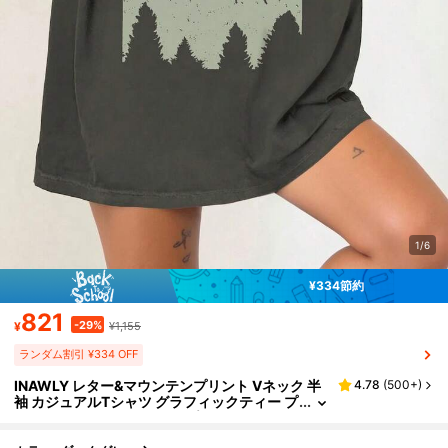
1/6
¥334節約
821
-29%
¥
¥1,155
ランダム割引 ¥334 OFF
INAWLY レター&マウンテンプリント Vネック 半
4.78
(
500+
)
袖 カジュアルTシャツ グラフィックティー プ
ラスサイズ レディーストップス