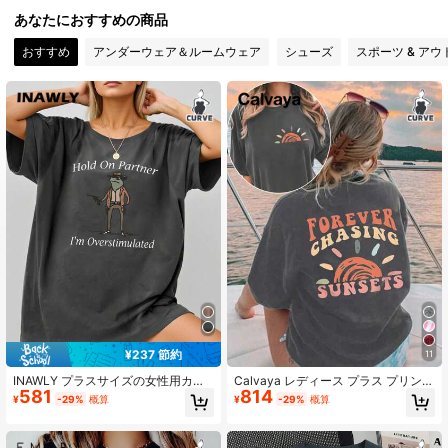
あなたにおすすめの商品
1.1M フォロワー
4.87
おすすめ
アンダーウェア＆ルームウェア
シューズ
スポーツ & アウ
1.1M フォロワー
4.87
1.1M フォロワー
4.87
1.1M フォロワー
4.87
1.1M フォロワー
4.87
¥237 節約
11
1.1M フォロワー
4.87
INAWLY プラスサイズの女性用カジ
Calvaya レディース プラス プリント
581
814
ュアルスローガンプリントルーズク
スローガンTシャツ 半袖 大きめ、夏
¥
-29%
概算
¥
-29%
概算
ルーネックTシャツ、夏用
向け FOREVER CHASING SUNSETS
グラフィックティー ウィメンズトッ
1.1M フォロワー
4.87
プス