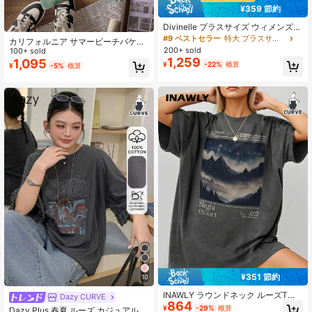
¥359 節約
Divinelle プラスサイズ ウィメンズ
ブラック ニット アシッドウォッシュ
#9 ベストセラー
特大 プラスサイズのTシャツ
カリフォルニア サマービーチバケー
ビンテージ カリフォルニア 刺繍 半
200+ sold
ション カジュアル ココナッツツリー
100+ sold
袖Tシャツ、夏に最適、Y2Kバギー T
1,259
プリント ラウンドネック 半袖 Tシャ
1,095
¥
-22%
概算
シャツ ドロップショルダー Tシャツ
¥
-5%
概算
ツ プラスサイズ
ストリートウェア Tシャツ
¥351 節約
10
INAWLY ラウンドネック ルーズTシ
Dazy CURVE
864
ャツ レディース、ミニマリストファ
¥
-29%
概算
Dazy Plus 春夏 ルーズ カジュアル