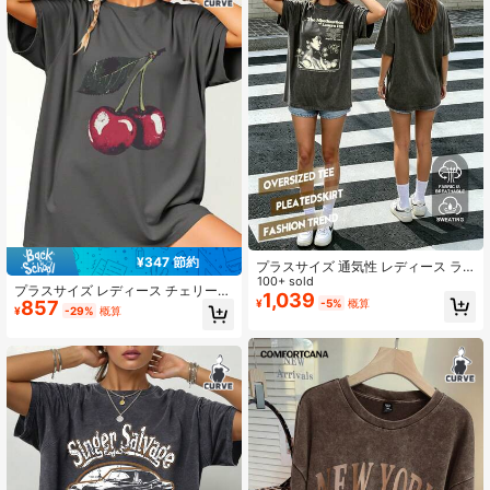
¥347 節約
プラスサイズ 通気性 レディース ラ
ウンドネックTシャツ 春/夏旅行用 ル
100+ sold
プラスサイズ レディース チェリープ
ーズフィット ソフト素材 全体的に美
1,039
857
¥
-5%
概算
リント ラウンドネック ルーズTシャ
しく見せる カジュアル
¥
-29%
概算
ツ 夏用