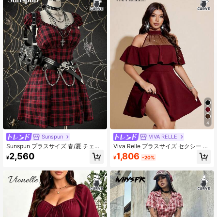
155K フォロワー
4.85
155K フォロワー
4.85
155K フォロワー
4.85
4
Sunspun
VIVA RELLE
Sunspun プラスサイズ 春/夏 チェッ
Viva Relle プラスサイズ セクシー ブ
ク柄 ペタルスリーブ Aライン ヴィン
ラック ラウンドネック ホルターネッ
1,806
2,560
¥
-20%
¥
テージドレス
ク 肩出し スパンコール メッシュ パ
ッチワーク ウエストドレス