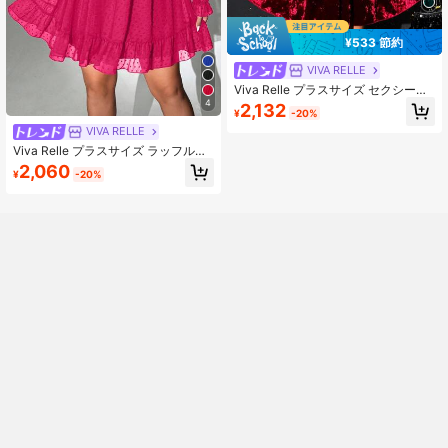
¥533 節約
VIVA RELLE
Viva Relle プラスサイズ セクシーな
シアーメッシュキャミソールとスリ
4
2,132
¥
-20%
ップドレスの2ピースセット
VIVA RELLE
Viva Relle プラスサイズ ラッフルト
リム ディープVネック ウエストシン
2,060
¥
-20%
チ ロングスリーブドレス