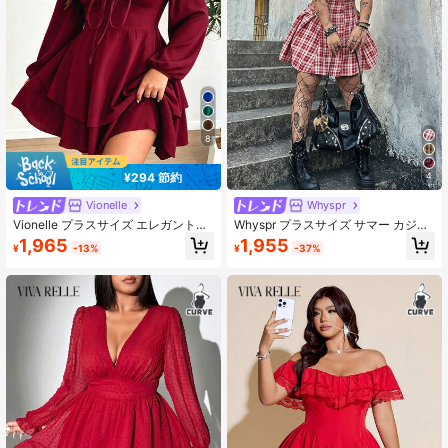
8
¥294 節約
4
Vionelle
Whyspr
Vionelle プラスサイズ エレガントな
Whyspr プラスサイズ サマー カジュ
無地リボン付きダブルヘムドレス
アル チェック柄 前ボタン プリーツ
1,965
1,955
¥
-13%
¥
-37%
ドレス