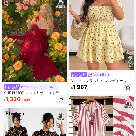
14
Vionelle
Vionelle プラスサイズ レディース シ
ャーリングデザイン ショートパフス
1,967
#エリアルアリュール
¥
リーブ バケーション 小花柄 Aライン
SHEIN MOD レッドリボン ストラッ
ショートドレス
プ ルーチェド バスト ミディアムド
1,330
¥
-43%
レス プラスサイズ レディース。クラ
シックスタイル、快適、エレガン
ト、ロマンチック、夏のホリデーア
ウトフィット、春夏レディースアウ
トフィット、バレンタインデー、エ
レガントパーティー、ラグジュアリ
ーイブニング、セレモニー、ビーチ
バケーションアウトフィット、レデ
ィースレッドドレス、バケーション