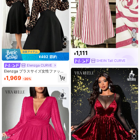
アウトフィットレディース、エレガ
ントロングドレス、エレガントレデ
ィースセレモニードレス、ウェディ
ングゲストドレスレディース、ラグ
ジュアリーイブニングドレスレディ
ース、レッドバケーションドレス、
レッドサマードレス、レッドエレガ
ントドレス、レッドサンドレス
34
1,111
¥
¥492 節約
SHEIN Tall CURVE
Elenzga CURVE
Elenzga プラスサイズ女性ファッシ
ョン 多用途 フレンチレトロ 高級感
1,969
¥
-20%
エレガント カジュアル デイリー イ
ブニング パーティー バケーション
ストライプ ボタン 長袖ドレス (Kook
y Elegance Collection - Woe Is Me
Vibes - Wednesday Aesthetic)