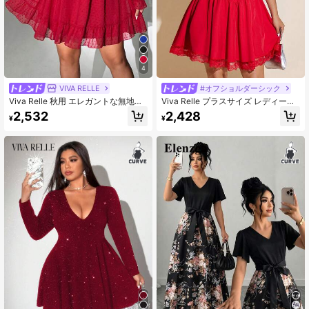
4
VIVA RELLE
#オフショルダーシック
Viva Relle 秋用 エレガントな無地デ
Viva Relle プラスサイズ レディース
ィープVネック ウエストマーク ドレ
サマー オフショルダー フリル レー
2,532
2,428
¥
¥
ス (ワイン色)、大きいサイズレディ
ス パッチワーク ドレス、ロマンチッ
ース、感謝祭アウトフィット
ク エレガントスタイル、優雅なホリ
デーアウトフィット