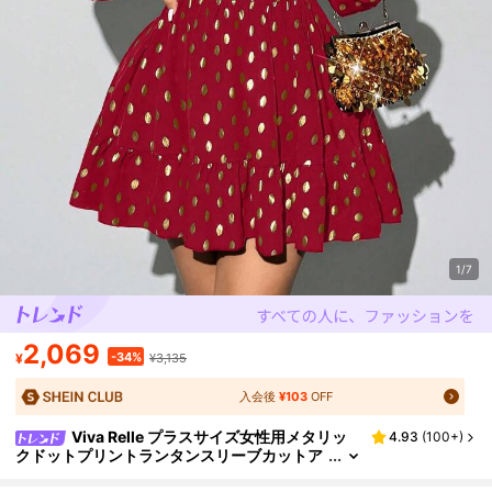
1/7
2,069
-34%
¥
¥3,135
入会後
¥103
OFF
Viva Relle プラスサイズ女性用メタリッ
4.93
(
100+
)
クドットプリントランタンスリーブカットア
ウトセクシーパーティードレス、エレガント