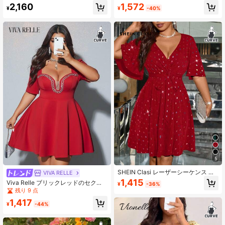
クシー リボンタイ ドレス
シュ スパンコール Vネック ウエスト
1,572
2,160
¥
-40%
¥
リボン スリムフィット カジュアルド
レス
5
SHEIN Clasi レーザーシーケンス ウ
VIVA RELLE
エストシンチ エレガントなライトカ
1,415
Viva Relle ブリックレッドのセクシ
¥
-36%
クテルドレス (プラスサイズ女性用)
ーでエレガントなパールラインスト
残り 9 点
ーン装飾ドレス(プラスサイズ)
1,417
¥
-44%