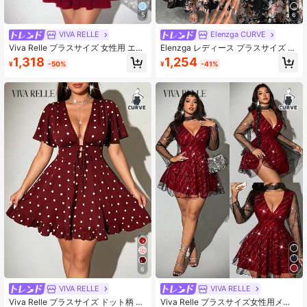
5
6
VIVA RELLE
Elenzga CURVE
Viva Relle プラスサイズ 女性用 エレ
Elenzga レディース プラスサイズ プ
ガントな無地ニットハイストレッチ
リント カラーブロック ブラック&ホ
1,318
1,254
¥
-50%
¥
-41%
光沢グリッター Vネックパーティー
ワイト カジュアルドレス、ウエスト
ドレス、クリスマス、ハロウィンに
定義リボンタイ結びドレス、Vネック
最適、ファッショナブルデザイン、
フローラルプリントドレス、フィッ
新作秋冬長袖ドレス
トロングドレス、シンプルで快適な
プリント バケーション ホリデー 春
ドレス、レディース プリントドレス
6
VIVA RELLE
VIVA RELLE
Viva Relle プラスサイズ ドット柄 セ
Viva Relle プラスサイズ女性用メッ