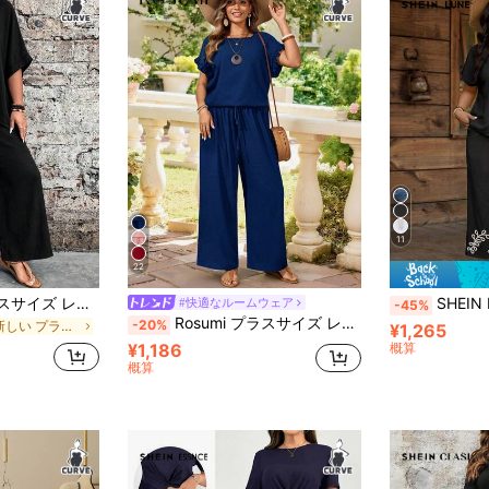
11
22
EMERY ROSE プラスサイズ レディース 2点セット グラフィックプリント Vネック 半袖 スワローテールヘム トップス & ロングストレートレッグパンツ、夏休み向け
SHEIN LUNE プラスサイズ コントラス
#快適なルームウェア
-45%
Rosumi プラスサイズ レディース ネイビーブルー 2点セット、ラグランスリーブ フリルトリムブラウス & ドローストリングウエストパンツ、ボヘミアン スマートカジュアル 夏休みアウトフィット
-20%
に 新しい プラスサイズのコーデ
¥1,265
¥1,186
概算
概算