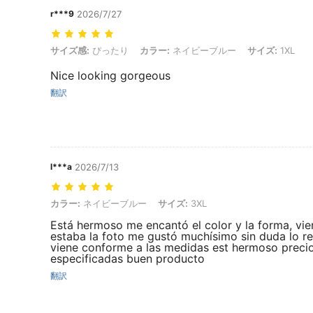
r***9
2026/7/27
サイズ感: ぴったり, カラー: ネイビーブルー, サイズ: 1XL
サイズ感:
ぴったり
カラー:
ネイビーブルー
サイズ:
1XL
Nice looking gorgeous
翻訳
l***a
2026/7/13
カラー: ネイビーブルー, サイズ: 3XL
カラー:
ネイビーブルー
サイズ:
3XL
Está hermoso me encantó el color y la forma, v
estaba la foto me gustó muchísimo sin duda lo re
viene conforme a las medidas est hermoso preci
especificadas buen producto
翻訳