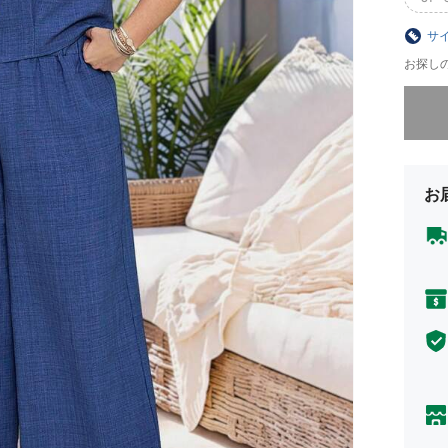
サ
お探し
申し訳
お