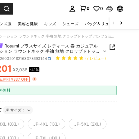
0
0
select.
ンズ服
美容と健康
キッズ
シューズ
バッグ＆リュック
下着＆
Rosumi プラスサイズ レディース 春 カジュアル バケーション ラウンドネック 半袖 無地 クロップドトップ パンツ 2点セット
Rosumi プラスサイズ レディース 春 カジュアル
ション ラウンドネック 半袖 無地 クロップドトップ
 2点セット
z260320182163378693144
(7 レビュー)
201
¥2,038
-41%
ICE AND AVAILABILITY
割引 ¥837 OFF
料無料
ズ
JP サイズ：
3XL (0XL)
JP-4XL (1XL)
JP-5XL (2XL)
6XL (3XL)
JP-7XL (4XL)