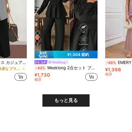
5
¥1,304 節約
3点セット レディース カジュアル 無地 アウター/カーディガン + ラウンドネック ノースリーブトップ + ウエスト ストレートパンツ、柔らかい伸縮素材、ゆったりシルエット、通勤に快適、春/秋/冬 エレガントな夏
EMERY ROSE プラスサイズ レディース ライトピンク 
Weeklong
-49%
Weeklong 2点セット プラスサイズ スクエアネック フリル裾 フローラル装飾 トップス&パンツ
-43%
に 快適な プラスサイズのコーデ
¥1,398
¥1,730
概算
概算
もっと見る