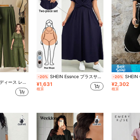
8
SHEIN Essnce プラスサイズ女性の春夏ファッションカジュアルルーズ快適な日常的な多目的スリミングブラッククロップトップとブラック ロングスカートの2ピースセット、夏のアウトフィット、シンプルなスタイル、ブラックセット
SHEIN Clasi 2着セット 
-20%
-20%
グパンツ カジュアル 快適 ミニマル 多用途 プラスサイズ 2点セット
¥1,631
¥2,302
概算
概算