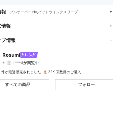
情報
プルオーバー,No,バットウイングスリーブ
4.80
1K
18K
ズ情報
4.80
1K
18K
ップ情報
4.80
1K
18K
Rosumi
t***4
が閲覧中
4.80
1K
18K
評価
商品
フォロワー
0K 件が最近販売されました
32K 回数目のご購入
4.80
1K
18K
すべての商品
フォロー
4.80
1K
18K
4.80
1K
18K
4.80
1K
18K
4.80
1K
18K