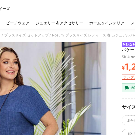
イーズ
 and down arrow keys to navigate search 検索履歴 and 人気ワード. Press Enter to 
ビーチウェア
ジュエリー & アクセサリー
ホーム＆インテリア
メ
ン
プラスサイズ セットアップ
/
/
バケー
パンツ
SKU: s
1,
¥
PR
ランダム
送
サイ
JP-
JP-