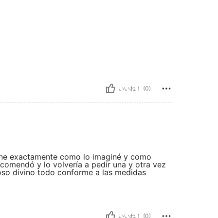
いいね！ (0)
iene exactamente como lo imaginé y como
comendó y lo volvería a pedir una y otra vez
oso divino todo conforme a las medidas
いいね！ (0)