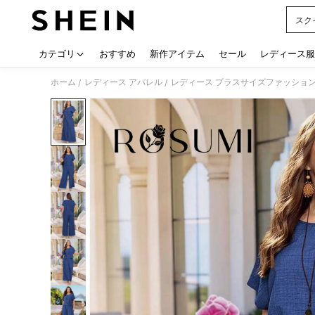
スク
Use up
カテゴリ
おすすめ
新作アイテム
セール
レディース服
ホーム
レディース アパレル
レディース プラスサイズファッショ
/
/