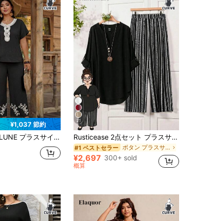
21
¥1,037 節約
トカラー 半袖トップス&ウエスト伸縮パンツ カジュアル 2点セット 通気性良好 バレンタインデー エレガント
Rusticease 2点セット プラスサイズ Vネック 半袖 トップス &総柄 パンツ レジャー バケーション アウトフィット、夏用
ボタン プラスサイズのコーデ
#1 ベストセラー
¥2,697
300+ sold
概算