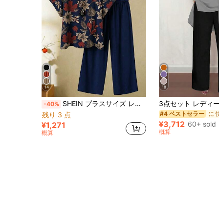
14
18
SHEIN プラスサイズ レディース フローラルプリント ラウンドネック トップス とパンツ カジュアルアウトフィット
-40%
#4 ベストセラー
残り 3 点
¥3,712
60+ sold
¥1,271
概算
概算