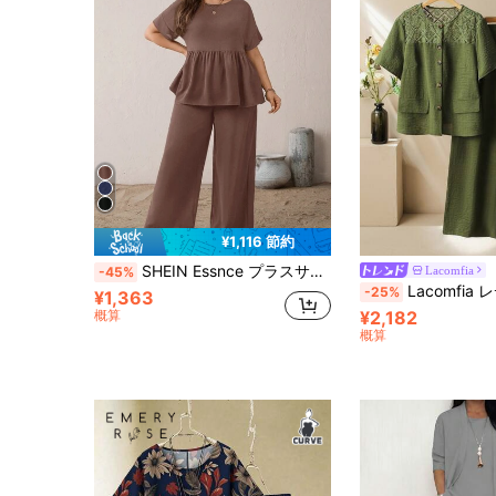
¥1,116 節約
SHEIN Essnce プラスサイズ レディース 春夏ファッション カジュアル ルーズ 快適 デイリー ベーシック 多用途 スリム見え 半袖ベビードールトップ＆ウエストゴム ワイドレッグパンツ ブラック 2点セット、パンツセット、夏コーデ、シンプルスタイル
Lacomfia
-45%
Lacomfia レディース レースパッチワーク 半袖トップス ワイドレッ
-25%
¥1,363
概算
¥2,182
概算