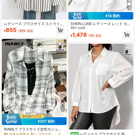
12
¥18 節約
レディース プラスサイズ ストライプ
SHEIN LUNE レディース レッド カジ
柄 襟付き ロールアップ袖 長袖シャ
ュアル 半袖シャツ、夏ブラウス、レ
60+ sold
855
¥
-21%
概算
ツ/ブラウス ポケット付き
ディース ホリデー アウトゴーイング
1,478
¥
-1%
概算
シャツ
7
¥307 節約
INAWLY プラスサイズ女性カジュア
ル カレッジスタイル プリント ドロ
レディース プラスサイズ 長袖
#7 ベストセラー
長い プラスサイズのブラウス
NEW