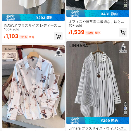
¥431 節約
¥293 節約
オフィスや日常着に最適な、ゆとり
INAWLY プラスサイズ レディース カ
のある前ボタン付き長袖シャツ、春
70+ sold
ジュアル 日常着 シンプル 無地 ロー
100+ sold
秋用ホワイト
1,539
¥
-22%
概算
ルアップ袖 ドロップショルダー ゆっ
1,103
¥
-21%
概算
たり ホワイトブラウス
¥399 節約
Linhara プラスサイズ・ウィメンズ