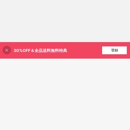
30%OFF＆全品送料無料特典
買い物かごに追加
登録
51% 割引！