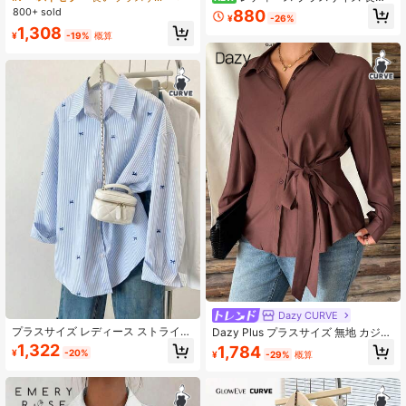
ップショルダー ルーズ カーブヘム
シャツ、クラシックで多用途なエレ
800+ sold
880
¥
-26%
チェックシャツ
ガントなホワイト襟付きブラウス
1,308
¥
-19%
概算
Dazy CURVE
プラスサイズ レディース ストライプ
Dazy Plus プラスサイズ 無地 カジュ
カラーブロック プリント フロントボ
アル アシンメトリー前立て リボンデ
1,322
1,784
¥
-20%
¥
-29%
概算
タン ラペルカラー シャツ、ルーズ
ザイン ゆったり 長袖 バーガンディ
カジュアル デイリースタイル、春/
春/秋 シャツ
秋/冬 トップス