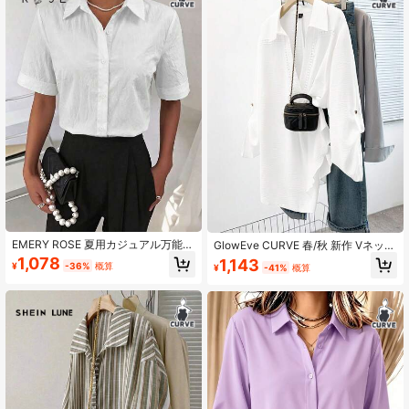
EMERY ROSE 夏用カジュアル万能無
GlowEve CURVE 春/秋 新作 Vネック
地プラスサイズシャツ
長袖 カジュアル 多用途 プラスサイ
1,078
1,143
¥
-36%
概算
¥
-41%
概算
ズシャツ