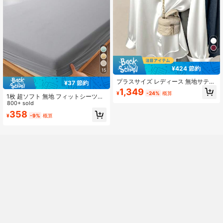
¥424 節約
15
プラスサイズ レディース 無地サテン
¥37 節約
長袖ブラウス、尖った襟 シングルブ
1,349
¥
-24%
概算
レスト トップ、エレガントカジュア
1枚 超ソフト 無地 フィットシーツ、
ルウェア、オールシーズン対応 ホワ
寝具、夏用寮寝具、マットレスカバ
800+ sold
イト
ー、新学期、ディープポケットフィ
358
¥
-9%
概算
ットシーツ、ソフトで通気性抜群、
すべてのベッドサイズに対応 - ツイ
ン、フル、クイーン、キング、オー
ルシーズン、ルームデコレーション