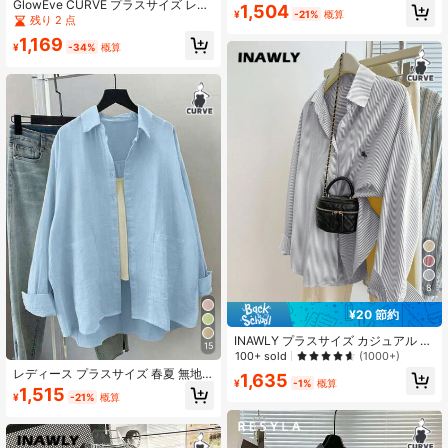
GlowEve CURVE プラスサイズ レデ
ストライプ柄 長袖 カジュアル ルー
1,504
¥
-21%
概算
ィース フローラル柄 長袖 シングル
ズ ボタンフロントシャツ
残り 2 点
ブレスト カジュアルシャツ
1,169
¥
-34%
概算
8
¥20 節約
INAWLY プラスサイズ カジュアル 通
15
勤 ストライプ 長袖シャツ
100+ sold
(1000+)
レディース プラスサイズ 春夏 無地
1,635
¥
-1%
概算
長袖 カジュアル ルーズシャツ、ボタ
1,515
¥
-21%
概算
ン前開き 織物生地ブラウス、ドロッ
プショルダーデザイン、ポケット付
き、レギュラーフィット ファッショ
ントップス