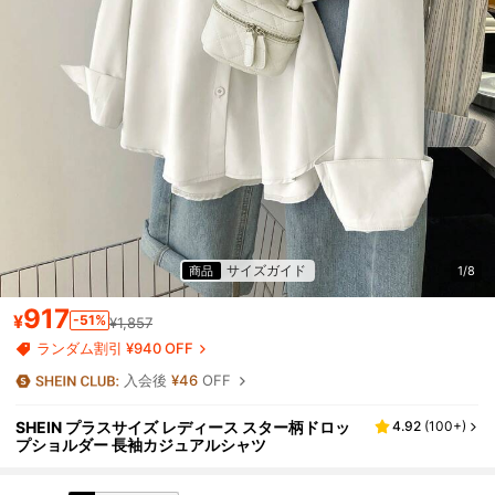
サイズガイド
商品
1/8
917
¥
-51%
¥1,857
ランダム割引 ¥940 OFF
入会後
¥46
OFF
SHEIN プラスサイズ レディース スター柄ドロッ
4.92
(
100+
)
プショルダー 長袖カジュアルシャツ