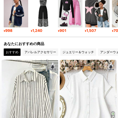
1M フォロワー
4.86
1M フォロワー
4.86
998
1,240
901
1,507
7
¥
¥
¥
¥
¥
あなたにおすすめの商品
1M フォロワー
4.86
おすすめ
アパレルアクセサリー
ジュエリー＆ウォッチ
アンダーウ
1M フォロワー
4.86
1M フォロワー
4.86
1M フォロワー
4.86