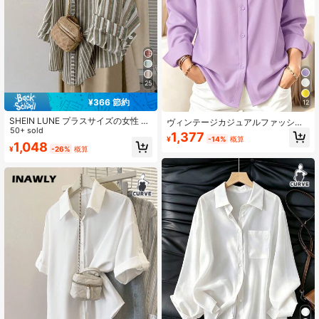
25
¥366 節約
12
SHEIN LUNE プラスサイズの女性 感
ヴィンテージカジュアルファッショ
謝祭 カジュアル 日常着 ストライプ
50+ sold
ン 無地 レディース 軽量 ボタンダウ
1,377
¥
-14%
概算
柄 長袖シャツ カジュアル ゆったり
ン 長袖シャツブラウス
1,048
¥
-26%
概算
快適 ロング丈 新年 女性用 自宅 バケ
ーション 秋 感謝祭 女性 クリスマス
カジュアル ゆったり 快適 ロング丈
自宅 バケーション 秋 ホリデー ブラ
ウス