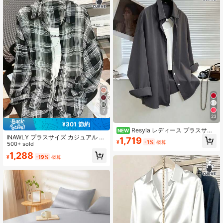
7
23
¥301 節約
Resyla レディース プラスサイ
NEW
ズ 無地 シングルブレスト カジュア
INAWLY プラスサイズ カジュアル チ
1,719
¥
-1%
概算
ル 万能 デイリーウェア シャツ 秋
ェック ドロップショルダー フロント
500+ sold
ボタンシャツ
1,288
¥
-19%
概算