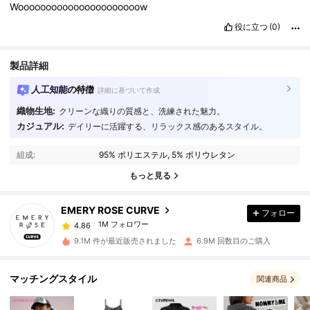
Woooooooooooooooooooooow
役に立つ
(0)
製品詳細
人工知能の特徴
詳細に基づいて作成
織物生地:
クリーンな織りの質感と、洗練された魅力。
カジュアル:
デイリーに活躍する、リラックス感のあるスタイル。
1M フォロワー
4.86
組成:
95% ポリエステル, 5% ポリウレタン
1M フォロワー
4.86
もっと見る
EMERY ROSE CURVE
フォロー
1M フォロワー
4.86
x***5
は
1日前
に購入しました
9.1M 件が最近販売されました
6.9M 回数目のご購入
1M フォロワー
4.86
マッチングスタイル
関連商品
1M フォロワー
4.86