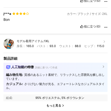
役に立つ
(0)
j***e
カラー: ブラック / サイズ: 2XL
Bon
役に立つ
(0)
モデル着用アイテム:
1XL
身長：
165.0
バスト：
93.0
ウェスト：
88.0
ヒップ：
115.0
製品詳細
人工知能の特徴
詳細に基づいて作成
編み物生地:
質感のあるニット素材で、リラックスした雰囲気を醸し出し
ています。
カジュアル:
さりげない魅力が光る、エフォートレスなカジュアルスタイ
ル。
351K フォロワー
4.83
組成:
95% ポリエステル, 5% ポリウレタン
351K フォロワー
4.83
もっと見る