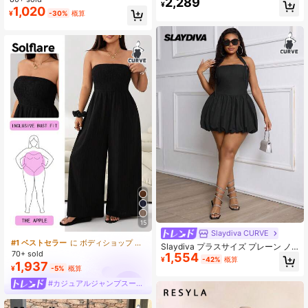
2,289
エレガント セクシー ホルターネック
¥
レストップ、ノースリーブトップ、
1,020
Aラインドレス ノースリーブ サテン
¥
-30%
概算
オフショルダートップ、夏のレディ
Aライン ショートドレス バックレス
ートップス、夏の服、クロップトッ
デザイン 夏用
プ、外出用レディートップス
15
Slaydiva CURVE
#1 ベストセラー
に ボディショップ プラスサイズのジャンプスーツとボディスーツ
Slaydiva プラスサイズ プレーン ノ
70+ sold
1,554
ースリーブ ギャザーネック カジュア
¥
-42%
概算
1,937
ル ミニドレス、シンプルでセクシー
¥
-5%
概算
#カジュアルジャンプスーツ