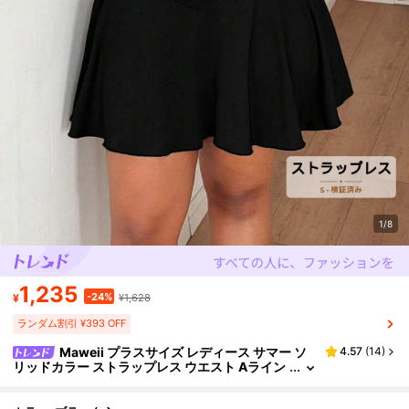
1/8
1,235
-24%
¥
¥1,628
ランダム割引 ¥393 OFF
Maweii プラスサイズ レディース サマー ソ
4.57
(
14
)
リッドカラー ストラップレス ウエスト Aライン
ミニドレス ライナー付き、卒業式、パーティ
ー、コスプレに適しています