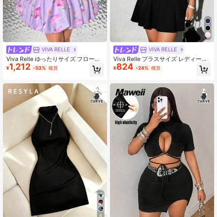
VIVA RELLE
VIVA RELLE
Viva Relle ゆったりサイズ フローラ
Viva Relle プラスサイズ レディース
1,212
824
ルプリント 洗練された バケーション
サマー ソリッドカラー ギャザー ウ
¥
-53%
概算
¥
-24%
概算
ドレス - 春ワンピース - サンドレス
エスト キャミソールドレス、セクシ
- オフショルダー
ー 多用途 エレガントデート/卒業式
アウトフィット
6