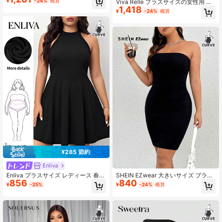
¥
-24%
概算
Viva Relle プラスサイズの女性用 エ
テクスチャ生地、ブラック、カジュ
1,418
レガントなパーティー スパゲッティ
¥
-24%
概算
アル ホリデー/バケーションドレス
ストラップ ライトカクテルドレス
¥285 節約
Enliva
Enliva プラスサイズ レディース 春夏
SHEIN EZwear 大きいサイズ ブラッ
856
840
ファッション カジュアル 快適 デイ
ク ニット ボディコン ストラップレ
¥
-25%
¥
-24%
概算
リー ノースリーブ ウエスト ブラッ
ス ワンピース
ク ショートドレス、Y2kストリート
ウェア、外出着、クルーズウェア、
カーブ可愛いドレス、ホームカミン
グドレス、学校再開、アップルとラ