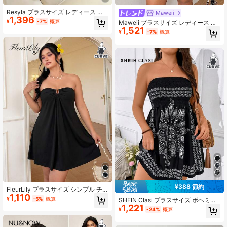
Resyla プラスサイズ レディース 無
Maweii
1,396
地 フィット エレガント ホルターネ
¥
-7%
概算
Maweii プラスサイズ レディース セ
ック ドレス
1,521
クシー ピュアブラック ニット 高弾
¥
-7%
概算
性生地 ラウンドネック 半袖 胸開き
デザイン クロスリボン ボディコン
スプリットヘム 多用途デザイン パー
ティー 集まり ナイト デート ブラッ
クドレス ファッションアイテム ショ
ートボディコン ミニドレス
¥388 節約
FleurLily プラスサイズ シンプル チ
1,110
ューブトップ メタルデコレーション
¥
-5%
概算
SHEIN Clasi プラスサイズ ボヘミア
メッシュ ニット エラスティック ド
1,221
ンスタイル ストラップレス プリント
¥
-24%
概算
レス
シャーリングドレス、夏用