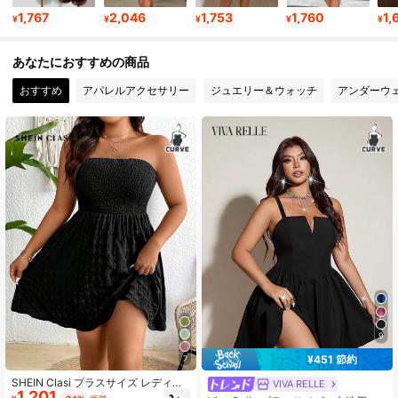
1,767
2,046
1,753
1,760
1,
351K フォロワー
4.83
¥
¥
¥
¥
¥
あなたにおすすめの商品
351K フォロワー
4.83
おすすめ
アパレルアクセサリー
ジュエリー＆ウォッチ
アンダーウ
9
¥451 節約
7
SHEIN Clasi プラスサイズ レディー
VIVA RELLE
1,201
ス ストラップレス Aラインドレス、