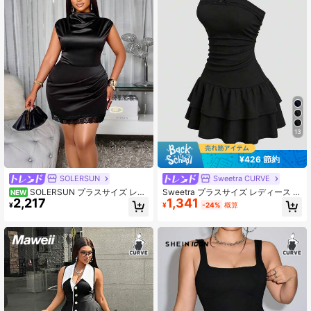
ウンドボディシェイプ向け
13
¥426 節約
SOLERSUN
Sweetra CURVE
SOLERSUN プラスサイズ レデ
Sweetra プラスサイズ レディース ブ
NEW
2,217
1,341
ィース セクシー エレガント 光沢サ
ラック水玉柄 ストラップレス ウエス
¥
¥
-24%
概算
テン ウエストシェイプ ギャザー パ
トシェイプ スリム ショートドレス
ーティードレス
マルチレイヤードヘム、ブラック&ホ
ワイト水玉柄 ノースリーブ バンドゥ
バックレス ストラップレス レースト
リム装飾、夏 カジュアル 多用途 バ
ケーション 旅行 ビーチ 春 クール ス
イート ミニマリスト ショート スト
ラップレスドレス、プラスサイズド
レス