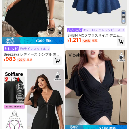
#レトロデニムワンピース
SHEIN MOD プラスサイズ デニムド
1,211
レス ラウンドネック ノースリーブ
¥399 節約
¥
-24%
概算
ラッフルヘム バックレス シックでエ
レガント
#Aラインスタイル
Breezaya レディース シンプル 無地
983
デイリー ストラップレス サマードレ
¥
-29%
概算
ス バケーション ビーチウェア
¥250 節約