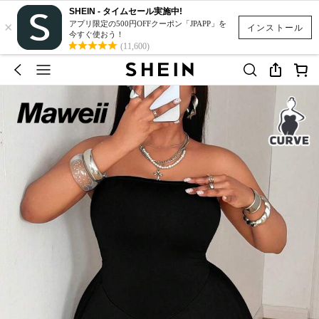
SHEIN - タイムセール実施中!
×
アプリ限定の500円OFFクーポン「JPAPP」を
インストール
今すぐ使おう！
(11,600)