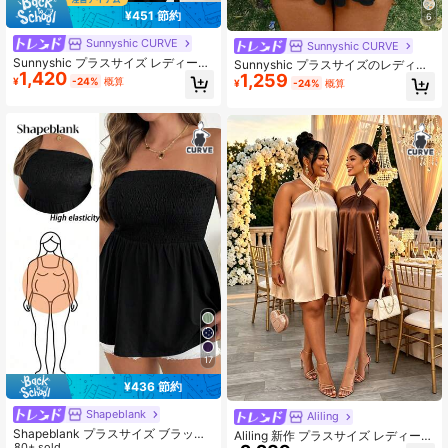
¥451 節約
6
Sunnyshic CURVE
Sunnyshic CURVE
Sunnyshic プラスサイズ レディース
Sunnyshic プラスサイズのレディー
1,420
ハイストレッチ ニット ボウタイ ド
1,259
ス用単色ストラップレスレース飾り
¥
-24%
概算
¥
-24%
概算
レス
付きオールインワン
17
¥436 節約
Shapeblank
Aliling
Shapeblank プラスサイズ ブラック
Aliling 新作 プラスサイズ レディース
レディートップス、夏のストラップ
80+ sold