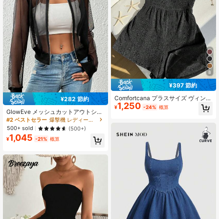
8
¥397 節約
Comfortcana プラスサイズ ヴィンテ
¥282 節約
1,250
ージ ダメージ加工 ストラップレス
¥
-24%
概算
ジャンプスーツ、夏のバカンスに最
GlowEve メッシュカットアウトショ
適
ートオープンフロント女性用通勤カ
#2 ベストセラー
爆撃機 レディース軽量ジャケット
ジュアルジャケット
500+ sold
(500+)
1,045
¥
-21%
概算