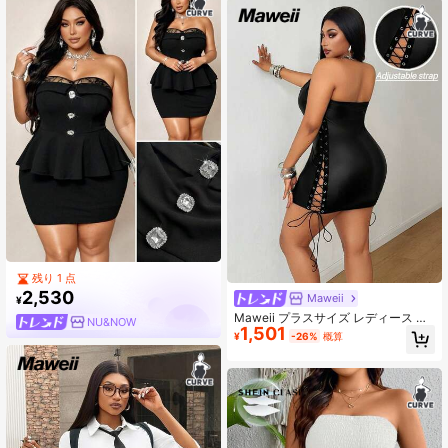
残り 1 点
2,530
Maweii
¥
Maweii プラスサイズ レディース 新
NU&NOW
1,501
作 ブラック マット ストラップレス
¥
-26%
概算
サイドレースアップ ボディコン ミニ
ドレス、フィットボディコンシルエ
ット、フルレングス 両面アイレット
レースアップ、高伸縮マット素材、
ストラップレスデザイン、セクシー
ボディコンスカート、ナイトクラブ
デート雰囲気、クールセクシースタ
イル、夏スリミングスカート、ユニ