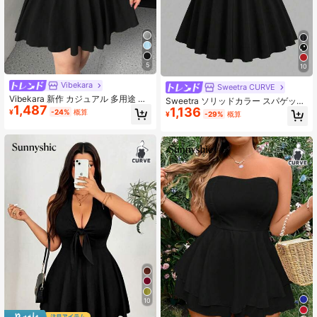
5
10
Vibekara
Sweetra CURVE
Vibekara 新作 カジュアル 多用途 グ
Sweetra ソリッドカラー スパゲッテ
1,487
レー フィットショート丈Aラインワ
1,136
ィストラップ ウエストシンチング ロ
¥
-24%
概算
¥
-29%
概算
ンピース、ウエスト絞り込みプリー
マンチック ミニドレス
ツスリムフィットスカート
10