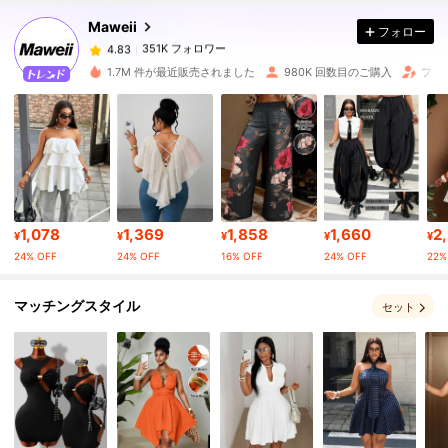
Maweii
フォロー
351K フォロワー
4.83
k***-
は
1日前
に購入しました
1.7M 件が最近販売されました
980K 回数目のご購入
フォ
351K フォロワー
4.83
351K フォロワー
4.83
351K フォロワー
4.83
1,078
1,369
1,858
1,660
2
¥
¥
¥
¥
¥
24% OFF
24% OFF
16% OFF
24% OFF
22%
351K フォロワー
4.83
マッチングスタイル
セット
351K フォロワー
4.83
351K フォロワー
4.83