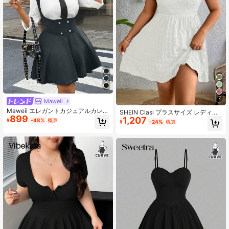
ークレースアップ、タイトミニドレ
ス
7
Maweii
Maweii エレガントカジュアルカレッ
SHEIN Clasi プラスサイズ レディー
899
ジスタイルボタンデコレーションボ
1,207
ス セクシー ビーチバケーション ス
¥
-48%
概算
¥
-24%
概算
ディコンニットドレス、ブラック無
トラップレス Aライン ホワイトドレ
地ノースリーブドレス、プラスサイ
ス、レディース バケーション カジュ
ズ
アルドレス