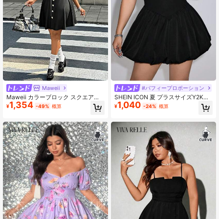
Maweii
#パフィープロポーション
Maweii カラーブロック スクエアネ
SHEIN ICON 夏 プラスサイズY2Kバ
1,354
1,040
ック Aラインワンピース プラスサイ
ックトゥスクール無地ワイドストラ
¥
-49%
概算
¥
-24%
概算
ズ レディース、通勤、夏シーズンに
ップ スクエアネック バブルヘム ド
適しています
レス