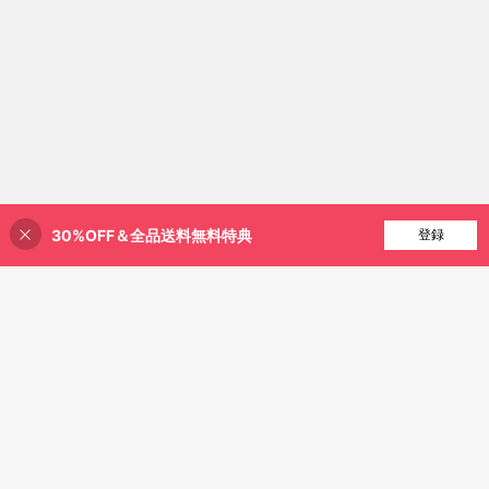
30%OFF＆全品送料無料特典
買い物かごに追加
登録
24% 割引！