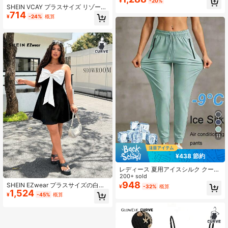
¥
-20%
SHEIN VCAY プラスサイズ リゾー
714
ト/レジャー 黒地 ノースリーブ サマ
¥
-24%
概算
ーボヘミアンジャンプスーツ、小花
柄
11
¥438 節約
レディース 夏用アイスシルク クール
ジョギングパンツ、速乾軽量スポー
200+ sold
ツパンツ、ジッパーポケットと弾性
948
SHEIN EZwear プラスサイズの白ち
¥
-32%
概算
ウエストバンド付き、フィットネス
1,524
ょう結び 軽めのサマードレス、卒業
¥
-45%
概算
とランニングに適しています
シーズン、卒業式ドレス