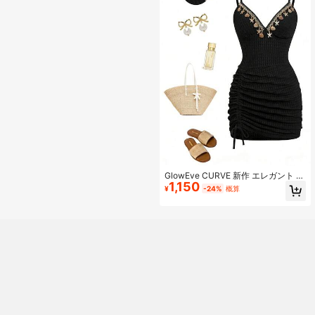
GlowEve CURVE 新作 エレガント ス
1,150
リム ボディコン Vネック スパゲッテ
¥
-24%
概算
ィストラップ セクシー ドローストリ
ング ドレス