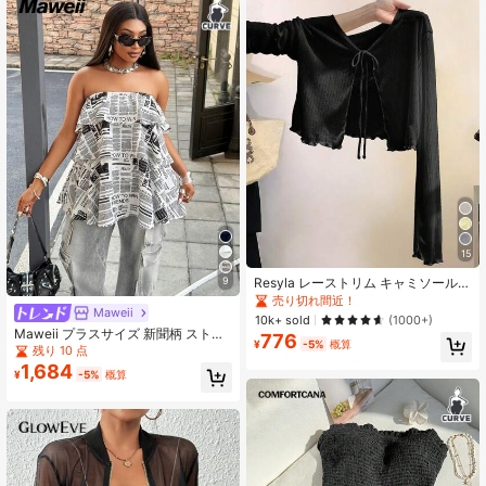
15
Resyla レーストリム キャミソールド
9
レスカバーアップ、長袖ニットシャ
売り切れ間近！
Maweii
ギートップス レディース、夏の日よ
10k+ sold
(1000+)
け
Maweii プラスサイズ 新聞柄 ストリ
776
¥
-5%
概算
ートウェア マルチレイヤー パッチワ
残り 10 点
ーク ラッフル バストトップ
1,684
¥
-5%
概算