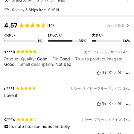
Sold by & Ships from: SHEIN
4.57
(14)
もっと見る
小さい
ぴったり
大きい
1%
85%
14%
s***8
カラー: レッド / サイズ: 4XL
Product Quality:
Good
Fit:
Good
True to product images:
Good
Smell description:
Not
bad
役に立つ
(0)
n***1
カラー: ネイビーブルー / サイズ: 2XL
Love
it
役に立つ
(0)
C***o
カラー: ブラック / サイズ: 1XL
Its
cute
fits
nice
hides
the
belly