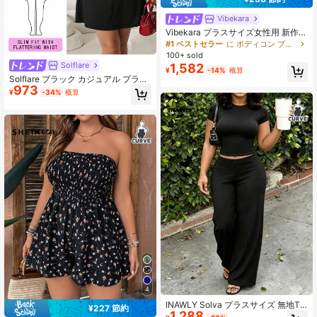
Vibekara
Vibekara プラスサイズ女性用 新作春
夏 セクシーフィットブラック クリス
#1 ベストセラー
に ボディコン プラスサイズのドレス
クロス プリーツVネックドレス、サ
100+ sold
イドプリーツデザイン、デイリー着
Solflare
1,582
¥
-14%
概算
用、オフィス、デート、学校復帰、
Solflare ブラック カジュアル プラス
感謝祭、バケーション、入学式、誕
973
サイズ レディース コントラストレー
生日会、音楽フェス、バレンタイ
¥
-34%
概算
ス リボン装飾 半袖ワンピース
ン、オールシーズン対応、春夏ドレ
ス、秋ドレス
4
INAWLY Solva プラスサイズ 無地T
¥227 節約
1,288
シャツ&パンツ 2点セット