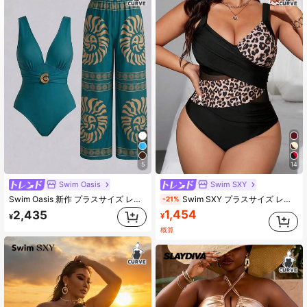
5
14
Swim Oasis
Swim SXY
Swim Oasis 新作 プラスサイズ レディース お腹引き締め スリミング セクシー Vネック メッシュ ワンピース水着 & ロングパンツ 2点セット
Swim SXY プラスサイズ レディース クロス カラーブロック メッシュ パッチワーク ワンピース水着、夏のビーチバケーション
-21%
1,454
2,435
¥
¥
概算