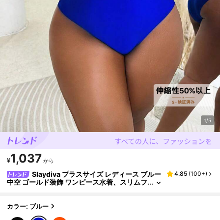
1/5
1,037
¥
から
Slaydiva プラスサイズ レディース ブルー
4.85
(
100+
)
中空 ゴールド装飾 ワンピース水着、スリムフ
ィット カジュアル ビーチウェア、夏リゾート
カラー: ブルー