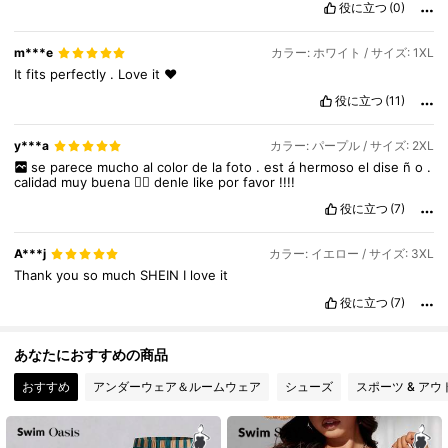
630K フォロワー
4.87
役に立つ
(0)
m***e
カラー: ホワイト / サイズ: 1XL
630K フォロワー
It
fits
perfectly
.
Love
it
❤️
4.87
役に立つ
(11)
y***a
カラー: パープル / サイズ: 2XL
se
parece
mucho
al
color
de
la
foto
.
est
á
hermoso
el
dise
ñ
o
.
calidad
muy
buena
👌🏽
denle
like
por
favor
!!!!
役に立つ
(7)
A***j
カラー: イエロー / サイズ: 3XL
Thank
you
so
much
SHEIN
I
love
it
役に立つ
(7)
あなたにおすすめの商品
おすすめ
アンダーウェア＆ルームウェア
シューズ
スポーツ & アウ