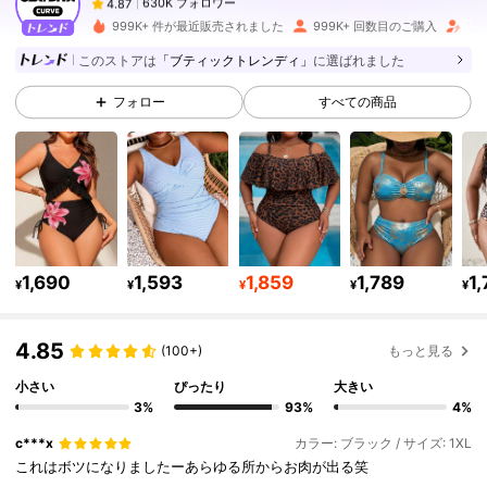
n***5
は
1日前
に購入しました
999K+ 件が最近販売されました
999K+ 回数目のご購入
フォ
630K フォロワー
4.87
このストアは
「ブティックトレンディ」
に選ばれました
フォロー
すべての商品
630K フォロワー
4.87
630K フォロワー
4.87
630K フォロワー
4.87
1,690
1,593
1,859
1,789
1
¥
¥
¥
¥
¥
4.85
630K フォロワー
4.87
(100+)
もっと見る
小さい
ぴったり
大きい
3%
93%
4%
630K フォロワー
4.87
c***x
カラー: ブラック / サイズ: 1XL
これはボツになりましたーあらゆる所からお肉が出る笑