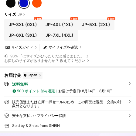
サイズ
JP
2 left
4 left
6 left
JP-3XL
(0XL)
JP-4XL
(1XL)
JP-5XL
(2XL)
JP-6XL
(3XL)
JP-7XL
(4XL)
サイズガイド
マイサイズを確認
93%
「はサイズがぴったりだと感じました」
お探しのサイズがありませんか？ 教えてください
お届け先
Japan
送料無料
500 ポイント 付与遅延
お届け予定日:
8月14日 - 8月16日
販売促進または在庫一掃セールのため、この商品は返品・交換の対
象外となります。
安全な支払い · プライバシー保護
Sold by & Ships from: SHEIN