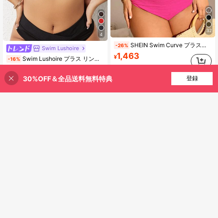
32
4
#1 ベストセラー
バックレス プラスサイズのビキニトップス
SHEIN Swim Curve プラスサイズ レディース 夏 2ピース ビキニセット ソリッドカラー、サポート力あり ファッショナブルな ビーチ/リゾートウェア
-26%
Swim Lushoire
(500+)
1,463
¥
Swim Lushoire プラス リングリンク ホルタービキニトップ
-16%
#1 ベストセラー
#1 ベストセラー
バックレス プラスサイズのビキニトップス
バックレス プラスサイズのビキニトップス
概算
(500+)
(500+)
1,024
30%OFF＆全品送料無料特典
買い物かごに追加
登録
#1 ベストセラー
バックレス プラスサイズのビキニトップス
¥
70+ sold
(500+)
概算
7