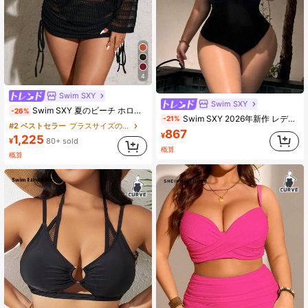
4
Swim SXY
Swim SXY
Swim SXY 夏のビーチ ホロー編み ワンピース 柔らかく透明な生地 オフショルダー ドローストリング付き プラスサイズ カバーアップ
-26%
Swim SXY 2026年新作 レディースプラスサイズ 夏ファッション ワンピース水着、スリミングで美しく見せる、Tバックボトム、セクシーな深Vネック、カジュアルビーチバケーションパーティー水着
-21%
#2 ベストセラー
プラスサイズのカバーアップ
867
¥
1,225
¥
80+ sold
概算
概算