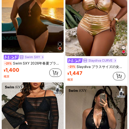
Swim SXY
Slaydiva CURVE
Swim SXY 2026年春夏プラスサイズ女性用 メタルデコレーション セクシーバックレス ワンピース水着 ビーチパーティー用
-21%
Slaydiva プラスサイズの女性用セクシーなメタリックフォイル クリスクロス ホルターネック ワンピース水着 夏用
-21%
1,400
¥
1,447
¥
概算
概算