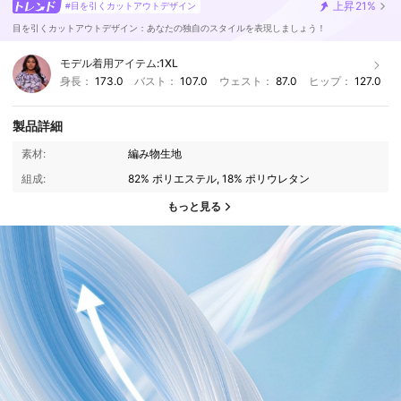
上昇
21%
#目を引くカットアウトデザイン
目を引くカットアウトデザイン：あなたの独自のスタイルを表現しましょう！
モデル着用アイテム:
1XL
身長：
173.0
バスト：
107.0
ウェスト：
87.0
ヒップ：
127.0
製品詳細
素材:
編み物生地
組成:
82% ポリエステル, 18% ポリウレタン
もっと見る