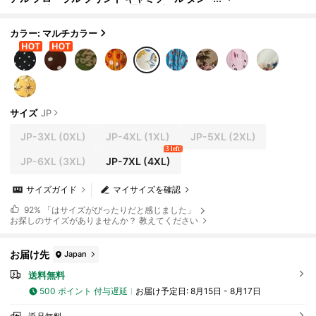
クトップ、バケーションや通勤に適していま
す
カラー: マルチカラー
サイズ
JP
JP-3XL
(0XL)
JP-4XL
(1XL)
JP-5XL
(2XL)
3 left
JP-6XL
(3XL)
JP-7XL
(4XL)
サイズガイド
マイサイズを確認
92%
「はサイズがぴったりだと感じました」
お探しのサイズがありませんか？ 教えてください
お届け先
Japan
送料無料
500 ポイント 付与遅延
お届け予定日:
8月15日 - 8月17日