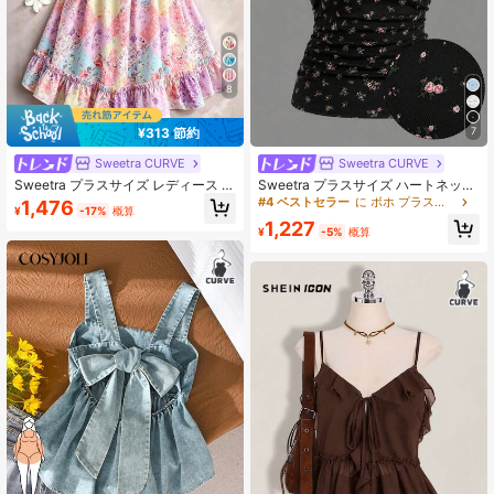
202K フォロワー
4.79
8
¥313 節約
7
Sweetra CURVE
Sweetra CURVE
Sweetra プラスサイズ レディース ラ
Sweetra プラスサイズ ハートネック
イトカラー フローラルプリント ラッ
レースパッチワーク 花柄ニット エレ
#4 ベストセラー
に ボホ プラスサイズのトップス
1,476
¥
-17%
概算
フルヘム キャミソール
ガント ヴィンテージ かわいい カジ
1,227
ュアル バケーション ホームウェア
¥
-5%
概算
レディース キャミソール タンクトッ
プ