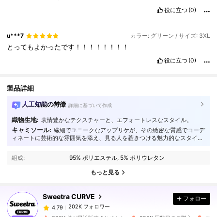
役に立つ
(0)
u***7
カラー: グリーン / サイズ: 3XL
とってもよかったです！！！！！！！！
役に立つ
(0)
製品詳細
人工知能の特徴
詳細に基づいて作成
織物生地:
表情豊かなテクスチャーと、エフォートレスなスタイル。
キャミソール:
繊細でユニークなアップリケが、その緻密な質感でコーデ
ィネートに芸術的な雰囲気を添え、見る人を惹きつける魅力的なスタイル
を演出します。
202K フォロワー
4.79
組成:
95% ポリエステル, 5% ポリウレタン
もっと見る
202K フォロワー
4.79
Sweetra CURVE
フォロー
202K フォロワー
4.79