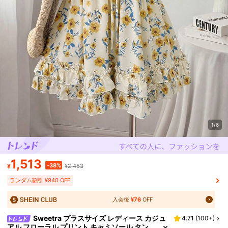
1/6
1,513
-38%
¥
¥2,453
ランダム割引 ¥940 OFF
入会後
¥76
OFF
Sweetra プラスサイズ レディース カジュ
4.71
(
100+
)
アル フローラル プリント キャミソール タン