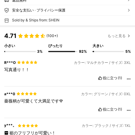
返品無料
安全な支払い · プライバシー保護
Sold by & Ships from: SHEIN
4.71
(100+)
もっと見る
小さい
ぴったり
大きい
3%
92%
5%
R***O
カラー: マルチカラー / サイズ: 3XL
写真通り！！
役に立つ
(1)
a***0
カラー: グリーン / サイズ: 0XL
薔薇柄が可愛くて大満足です🌹
役に立つ
(1)
y***。
カラー: ブラック / サイズ: 1XL
裾のフリフリが可愛い！