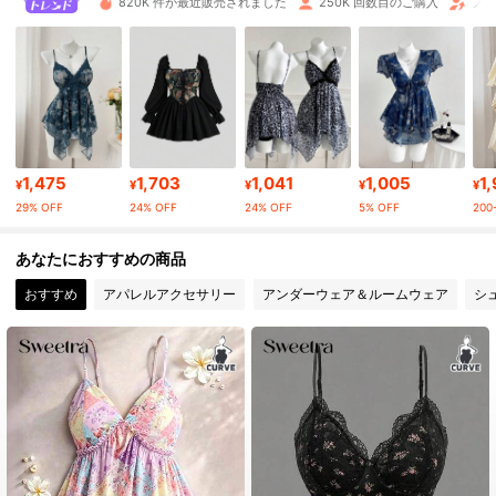
820K 件が最近販売されました
250K 回数目のご購入
フォ
202K フォロワー
4.79
202K フォロワー
4.79
1,475
1,703
1,041
1,005
1
202K フォロワー
4.79
¥
¥
¥
¥
¥
29% OFF
24% OFF
24% OFF
5% OFF
200+
202K フォロワー
4.79
あなたにおすすめの商品
おすすめ
アパレルアクセサリー
アンダーウェア＆ルームウェア
シ
202K フォロワー
4.79
202K フォロワー
4.79
202K フォロワー
4.79