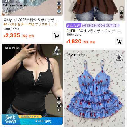
CosyJoli 2026年新作 リボンデザイ
ン バックタイ カジュアル シャツ ブ
#1 ベストセラー
作物 プラスサイズのブラウス
SHEIN ICON CURVE
ルー プラスサイズ レディース
400+ sold
SHEIN ICON プラスサイズ レディー
2,335
ス ラッフル シフォン 無地 タイスト
100+ sold
¥
-5%
概算
ラップ キャミソール
1,820
¥
-5%
概算
17
¥315 節約