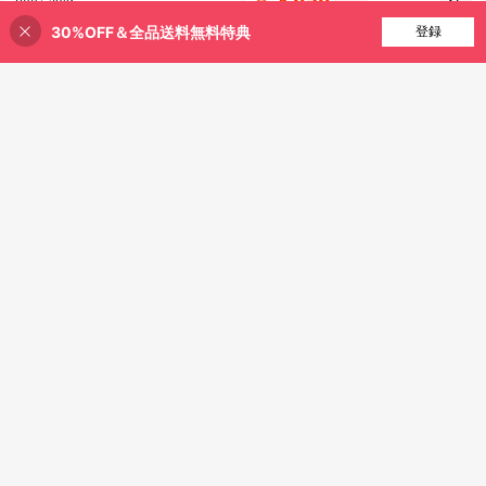
売り切れ間近！
1,979
ガントでスタイリッシュなビジネス
トコンビ
¥
-44%
1,774
用トップスです。
¥
-24%
概算
30%OFF＆全品送料無料特典
買い物かごに追加
登録
38% 割引！
4-5日
22
¥359 節約
¥374 節約
Sweetra CURVE
Franclia プラスサイズ レディース シ
ョート レース 透かし編み ニットカ
60+ sold
Sweetra プラスサイズ レディース 春
ーディガン
夏 スクエアネック ハートネック ド
100+ sold
941
¥
-28%
概算
ローストリング キャップスリーブ フ
1,259
¥
-22%
概算
リルスリーブ フラッタースリーブ 小
花柄 カジュアル かわいい エレガン
ト バケーション Aライン エレガント