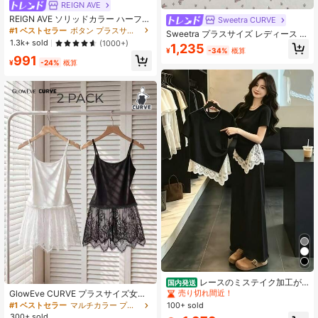
REIGN AVE
REIGN AVE ソリッドカラー ハーフボ
Sweetra CURVE
タン衿 フィットエラスティック ブラ
#1 ベストセラー
ボタン プラスサイズのタンクトップとキャミソール
Sweetra プラスサイズ レディース フ
ック クロップド キャミソール タン
1.3k+ sold
ローラルプリント ギャザー カジュア
(1000+)
1,235
クトップ
¥
-34%
概算
ル 万能 デイリーウェア キャミソー
991
ルトップ
¥
-24%
概算
#2 ベストセラー
ゆるい プラスサイズの女性のトップス
売り切れ間近！
#2 ベストセラー
#2 ベストセラー
ゆるい プラスサイズの女性のトップス
ゆるい プラスサイズの女性のトップス
レースのミステイク加工が
国内発送
施された不規則な裾のショートスリ
売り切れ間近！
売り切れ間近！
GlowEve CURVE プラスサイズ女性
リーブ、丸襟のコットンTシャツ。
ミニマリストレースパッチワークキ
100+ sold
#1 ベストセラー
マルチカラー プラスサイズのタンクトップとキャミソール
#2 ベストセラー
ゆるい プラスサイズの女性のトップス
ユニークなデザインで美しく、エレ
ャミソールトップ、ブラック&ホワイ
300+ sold