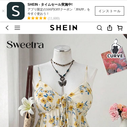
SHEIN - タイムセール実施中!
×
アプリ限定の500円OFFクーポン「JPAPP」を
インストール
今すぐ使おう！
(11,600)