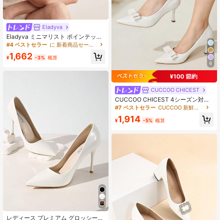
Eladyva
Eladyva ミニマリスト ポインテッド
トゥ チャンキーヒール パンプス、フ
#4 ベストセラー
に 新着商品セール 女性用パンプス
ァッションメッシュミュールパンプ
1,662
ス、エレガント
¥
-3%
概算
6
¥100 節約
CUCCOO CHICEST
CUCCOO CHICEST 4シーズン対応
リボン付き尖った つま先 スリムヒー
#7 ベストセラー
CUCCOO 新鮮パステルシューズ
ル ミドルヒール エレガントなカジュ
1,914
アルスタイル シンプルで快適な グリ
¥
-5%
概算
ーン特許革 レディースハイヒールパ
ンプス、セントパトリックデー、ク
リスマス、デート、アフタヌーンテ
ィー、職場のおしゃれに適していま
す
レディース プレミアム グロッシー