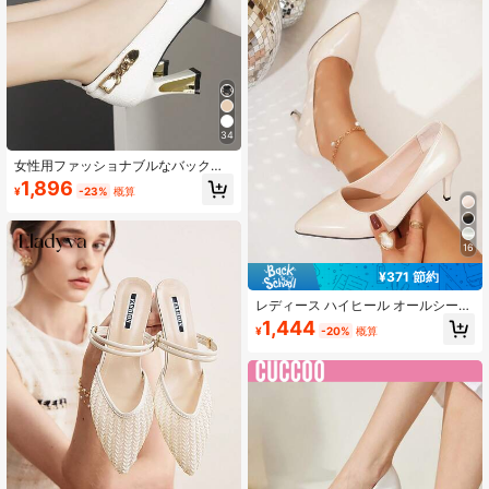
34
女性用ファッショナブルなバックル
装飾ソリッドカラー快適な多用途ハ
1,896
¥
-23%
概算
イヒールパンプス、オールシーズン
対応、母の日ギフト
16
¥371 節約
レディース ハイヒール オールシーズ
ン シンプル＆控えめ エレガント 通
1,444
¥
-20%
概算
勤靴 旅行・パーティー・オフィス用
カジュアルファッション ポインテッ
ドトゥ 韓国風 万能