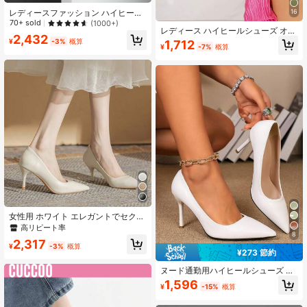
レディースファッション ハイヒール
16
シューズ 2023年新作 厚底ヒール ポ
70+ sold
(1000+)
レディース ハイヒールシューズ オー
インテッドトゥ ローヴァンプ オフィ
2,432
ルシーズン シンプル＆控えめ エレガ
スシューズ 仕事用 ブラック
¥
-3%
概算
1,712
¥
-7%
概算
ント 通勤靴 旅行・パーティー・オフ
ィス・カジュアル向け ポインテッド
トゥ 韓国風 万能
女性用 ホワイト エレガントでセクシ
ーな多用途尖った先端ハイヒール、
高リピート率
8
ファッションドレスシューズ、エレ
2,317
ガント
¥
-3%
概算
¥273 節約
ヌード通勤用ハイヒールシューズ レ
ディース、セクシーなポインテッド
1,596
¥
-15%
概算
トゥ スティレットヒール、エレガン
トなフレンチスタイル クローズドト