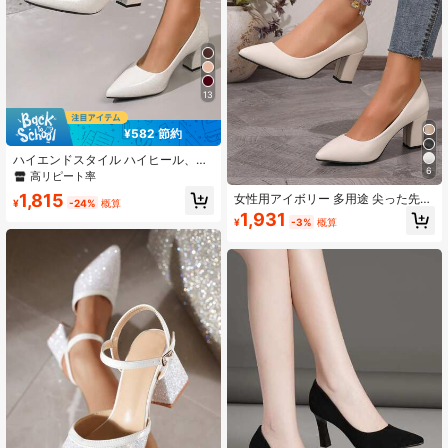
13
¥582 節約
ハイエンドスタイル ハイヒール、エ
6
レガントでセクシーな軽量尖った つ
高リピート率
ま先 太めのヒール、ガイドレール付
1,815
女性用アイボリー 多用途 尖った先端
きヒールカップ、アウトドア オフィ
¥
-24%
概算
厚手ヒールパンプス、エレガント
ス フォーマルウェアに合わせられる
1,931
¥
-3%
概算