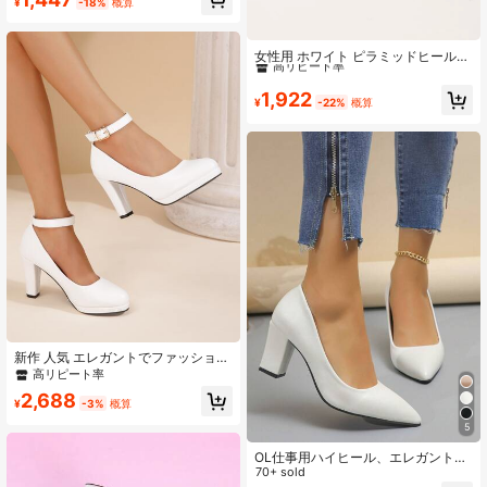
¥
-18%
概算
国風ウェディング セクシー 中国風フ
ァッション PUレザー ピンヒール ポ
#6 ベストセラー
ピラミッド ヒール
インテッドトゥ シャロウヴァンプ パ
ンプス ホリデー バケーション パー
高リピート率
女性用 ホワイト ピラミッドヒール
ティー オフィス オールシーズン
パンプス、エレガントなポインテッ
#6 ベストセラー
#6 ベストセラー
ピラミッド ヒール
ピラミッド ヒール
ドトゥ パンプス、エレガントなステ
高リピート率
高リピート率
1,922
ィレットヒール
¥
-22%
概算
#6 ベストセラー
ピラミッド ヒール
高リピート率
新作 人気 エレガントでファッショナ
ブル、快適で多用途な女性用ハイヒ
高リピート率
ール、エレガント、パーティー、プ
2,688
ラットフォームヒール
¥
-3%
概算
5
OL仕事用ハイヒール、エレガント、
レディースパンプス、エレガント
70+ sold