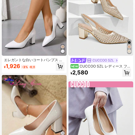
5.4K フォロワー
4.90
5.4K フォロワー
4.90
5.4K フォロワー
4.90
エレガントな白いコートパンプス ポ
CUCCOO SZL
インテッドトゥ チャンキーヒール、
1,926
CUCCOO SZL レディース ファ
NEW
¥
-3%
概算
白いエレガントな無地ハイヒールパ
ッション ポインテッドトゥ 編み込み
2,580
ンプス、エレガント
¥
5.4K フォロワー
4.90
透かしデザイン シングルシューズ 夏
デート パーティー 通勤向け 厚底 ハ
イヒール パンプス