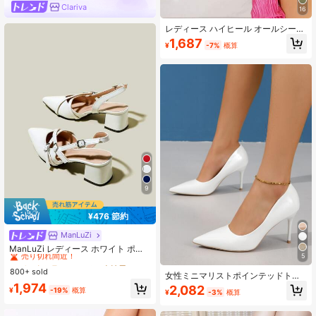
Clariva
16
レディース ハイヒール オールシーズ
ン シンプル＆控えめ エレガント 通
1,687
¥
-7%
概算
勤・旅行・パーティー・オフィス・
カジュアル向け ポインテッドトゥ 韓
国風 万能シューズ
9
¥476 節約
ManLuZi
#1 ベストセラー
ホワイト 女性用パンプス
売り切れ間近！
ManLuZi レディース ホワイト ポイ
5
ンテッドトゥ シングルストラップ チ
#1 ベストセラー
#1 ベストセラー
ホワイト 女性用パンプス
ホワイト 女性用パンプス
ャンキーヒール ハイヒールパンプス
800+ sold
売り切れ間近！
売り切れ間近！
女性ミニマリストポインテッドトゥ
エレガント フォーマル ファッション
スティレットヒールパンプス エレガ
#1 ベストセラー
ホワイト 女性用パンプス
1,974
2,082
バックスリングストラップ付き
¥
-19%
概算
¥
-3%
概算
ントな白無地コートパンプス、エレ
売り切れ間近！
ガント、ポインテッドヒール