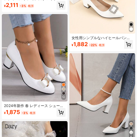
ピュアホワイト ポインテッドトゥ ロ
2,111
¥
-3%
概算
ーヴァンプ スティレットハイヒール
パンプス セクシー オープントゥ パ
ーティー ナイトクラブ ファッション
ウェディング 通勤 デイリー 10cmハ
イヒールシューズ
女性用シンプルなハイヒールパンプ
ス、エレガント
1,882
¥
-22%
概算
10
2024年新作 春 レディース シューズ
ホワイト ハイヒール パンプス 厚手
1,875
¥
-3%
概算
ヒール ラインストーンリボン スエー
ド オフィスシューズ バレンタインデ
ー 大サイズ
6