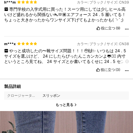
h***m
カラー: ブラック / サイズ: CN39
専門学校の入学式用に買った！スーツ用にしては少しヒール高
いけど盛れるから関係ない👠🫶🏽エアフォース
24
.
5
履いてる！
ちょっと大きかったからワンサイズ下げてもよかったかも(
ˊᵕˋ
;)
役に立つ
(9)
m***x
カラー: ブラック / サイズ: CN38
やっと成功したの〜靴サイズ問題！！！🥹🙌✨
いつもは
24
.
5
サイズを選ぶけど、
24
にしたらぴったんこカンカンよ🐸❤️‍🔥
内寸
というところ見てね、
24
サイズとか書いてるくせに
24
.
5
セン
チとか書いてあっから！！！
みんなも失敗しないようにファイテ
役に立つ
(3)
ィン👊🤍
だっさい靴下のおばちゃんより
製品詳細
クロージャータイプ:
スリッポン
もっと見る