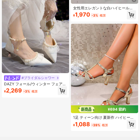
女性用エレガントな白ハイヒールパ
ンプス、エレガント、エレガント
1,970
¥
-3%
概算
#ブライダルシャワー
DAZY フォール/ウィンター フェアリ
ースタイル ハイヒールシューズ、ド
2,269
¥
-3%
概算
レスに最適、女性用 多用途 低ヒール
尖った つま先パンプス、ファッショ
ンに合うジャンプスーツ、ファッシ
ョンパール スティレットサンダル ブ
¥694 節約
ライダル ウェディングシューズ バレ
ンタイン、エレガント、キトゥンヒ
1足 ティーン向け 夏新作 ハイヒール
ール
サンダル Tストラップデザイン ゴー
1,088
¥
-39%
概算
ルドグリッターバックルサンダル プ
レミアム 多用途 クロスストラップ
ハイヒール コーディネートしやすい
ショッピング 卒業式 パーティーなど