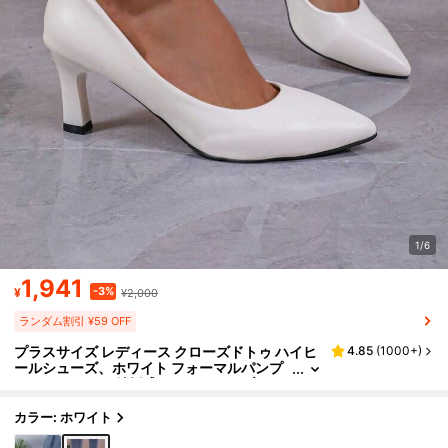
1/6
1,941
-3%
¥
¥2,000
ランダム割引 ¥59 OFF
プラスサイズ レディース クローズドトゥ ハイヒ
4.85
(
1000+
)
ールシューズ、ホワイト フォーマルパンプ
ス パーティー、結婚式、ナイトクラブ、エ
レガント
カラー: ホワイト