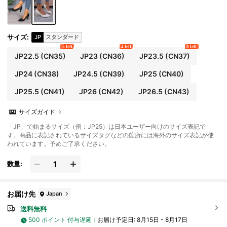
サイズ
:
JP
スタンダード
5 left
4 left
8 left
JP22.5
(CN35)
JP23
(CN36)
JP23.5
(CN37)
JP24
(CN38)
JP24.5
(CN39)
JP25
(CN40)
JP25.5
(CN41)
JP26
(CN42)
JP26.5
(CN43)
サイズガイド
「JP」で始まるサイズ（例：JP25）は日本ユーザー向けのサイズ表記で
す。商品に表記されているサイズタグなどの箇所には海外のサイズ表記が使
われています。予めご了承ください。
数量:
お届け先
Japan
送料無料
500 ポイント 付与遅延
お届け予定日:
8月15日 - 8月17日