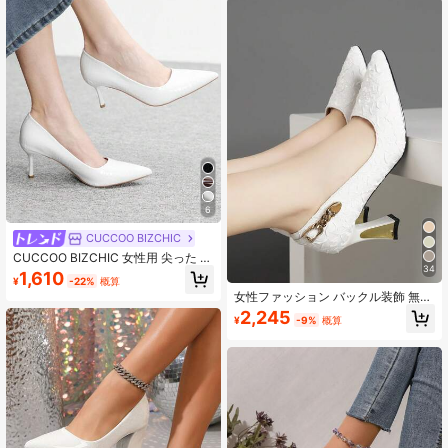
ゥ パンプス、夏のアウトドアウェア
6
CUCCOO BIZCHIC
CUCCOO BIZCHIC 女性用 尖った つ
34
ま先 スティレットハイヒール バーガ
1,610
¥
-22%
概算
ンディーパンプス、ミニマリスト 快
女性ファッション バックル装飾 無地
適 通勤 デイリー 多用途 オフィスレ
快適 多用途 ハイヒールシューズ、オ
ディ ハイヒール、エレガントなファ
2,245
¥
-9%
概算
ールシーズン対応、母の日ギフト
ッション セクシー ヒール クリスマ
スの仕事、パーティー、バンケット
に適しています