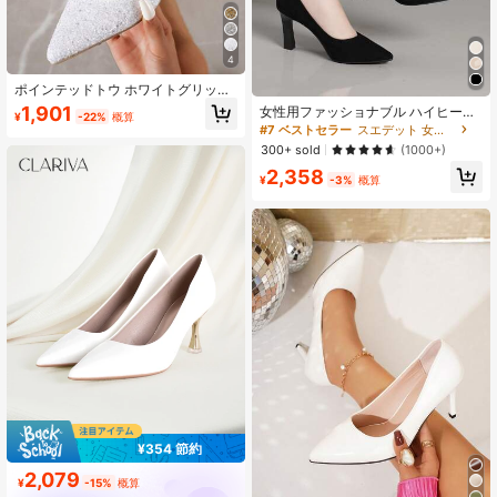
4
ポインテッドトウ ホワイトグリッタ
ー/スパンコール ハイヒール レディ
1,901
女性用ファッショナブル ハイヒール
¥
-22%
概算
ースシューズ
シューズ、2023年新作 厚底ヒール
#7 ベストセラー
スエデット 女性用パンプス
尖った つま先 ローカット ワークシ
300+ sold
(1000+)
ューズ ブラック 就職面接用
2,358
¥
-3%
概算
¥354 節約
2,079
¥
-15%
概算