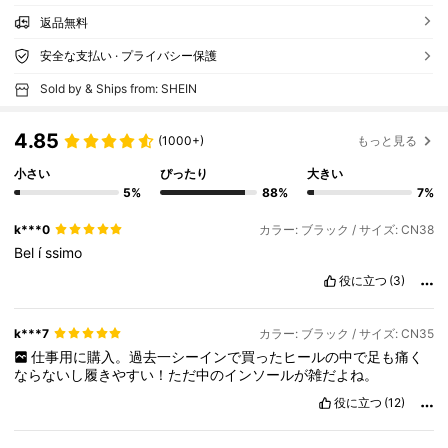
返品無料
安全な支払い · プライバシー保護
Sold by & Ships from: SHEIN
4.85
(1000+)
もっと見る
小さい
ぴったり
大きい
5%
88%
7%
k***0
カラー: ブラック / サイズ: CN38
Bel
í
ssimo
役に立つ
(3)
k***7
カラー: ブラック / サイズ: CN35
仕事用に購入。過去一シーインで買ったヒールの中で足も痛く
ならないし履きやすい！ただ中のインソールが雑だよね。
役に立つ
(12)