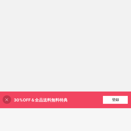
様々なシーンに適しています
30%OFF＆全品送料無料特典
買い物かごに追加
登録
3% 割引！