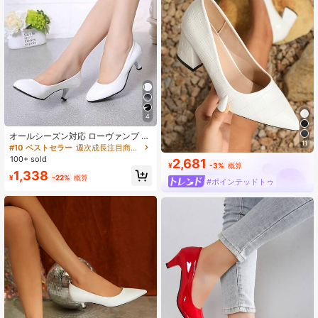
4
オールシーズン対応 ローヴァンプ ハ
11
イヒール レディースパンプス、プラ
#10 ベストセラー
週次成長注目商品 レディースパンプス
スサイズ ファッションユニフォーム
100+ sold
2,681
スリッポン オフィスワークシューズ
¥
-3%
概算
1,338
(1.5サイズ小さめ)
¥
-22%
概算
#ポインテッドトゥ