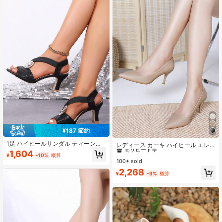
¥187 節約
#3 ベストセラー
カーキ レディースパンプス
1足 ハイヒールサンダル ティーン向
高リピート率
レディース カーキ ハイヒール エレ
け、シルバー中空メタルバックル、
ガント セクシー 多用途 ポインテッ
1,604
#3 ベストセラー
#3 ベストセラー
カーキ レディースパンプス
カーキ レディースパンプス
¥
-10%
概算
ブラッククロコダイル柄 スリッポン
ドトゥ スティレット パンプス レデ
100+ sold
高リピート率
高リピート率
夏ファッションヒールシューズ、コ
ィースファッションシューズ
#3 ベストセラー
カーキ レディースパンプス
2,268
ーディネート、バケーション、パー
¥
-3%
概算
ティー、集まりに適しています
高リピート率