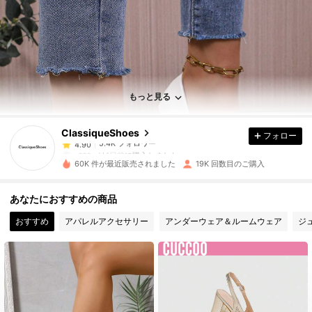
5.4K フォロワー
4.90
5.4K フォロワー
4.90
もっと見る
ClassiqueShoes
フォロー
5.4K フォロワー
4.90
y***m
は
1日前
に購入しました
60K 件が最近販売されました
19K 回数目のご購入
5.4K フォロワー
4.90
あなたにおすすめの商品
おすすめ
アパレルアクセサリー
アンダーウェア＆ルームウェア
ジ
5.4K フォロワー
4.90
5.4K フォロワー
4.90
5.4K フォロワー
4.90