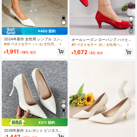
¥460 節約
4
2024年新作 女性用 シンプル コンフ
オールシーズン ローバンプ ハイヒー
ォート スタイリッシュ フレンチシッ
ル レディースパンプス プラスサイズ
#10 ベストセラー
いいね 女性用パンプス
#7 ベストセラー
赤い 女性用パンプス
ク ミドルヒール ローヒール ポイン
ファッション ユニフォーム レディー
1,911
1,672
テッドトゥ セクシー ローベンプ ラ
スファッション ハイヒール スリッポ
¥
-19%
概算
¥
-3%
概算
ウンドトゥ スリッポン 万能 通勤 春
ン オフィスワークシューズ (1.5サイ
秋オールシーズン ミラー特許革 クラ
ズ小さめ)
シック職場 ソーシャル 高品質 スト
リートウェア パンプス
4
¥311 節約
2026年新作 エレガント ビジネス通
勤向け 華やかなナイトクラブ向け 中
1,447