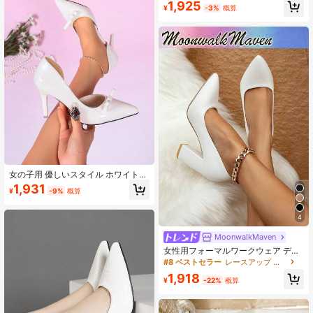
1,925
¥
-3%
概算
女の子用 優しいスタイル ホワイト
ポインテッドトゥ ハイヒールパンプ
1,931
¥
-9%
概算
ス リボンデザイン サイドカットアウ
ト フォーマルドレスシューズ
4
MoonwalkMaven
女性用フォーマルワークウェア ディ
ープVカット 尖った先端 厚手ヒール
#8 ベストセラー
レースアップ 女性用パンプス
パンプス ドレスシューズ、エレガン
1,918
ト
¥
-22%
概算