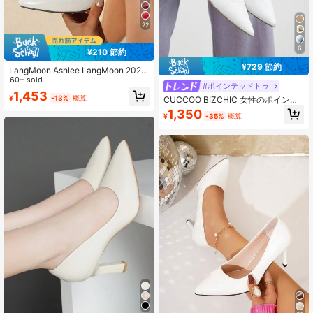
22
6
¥210 節約
¥729 節約
LangMoon Ashlee LangMoon 2026
特許 ホワイト ポインテッドトゥ ブ
60+ sold
#ポインテッドトゥ
ロックヒール パンプス クッション入
1,453
¥
-13%
概算
CUCCOO BIZCHIC 女性のポインテ
りソフトインソール 快適 エレガント
ッドトゥスティレットキトゥンヒー
滑り止め 夏 オールシーズン オフィ
1,350
¥
-35%
概算
ルホワイトミニマリストオフィス通
ス 結婚式用
勤パンプス