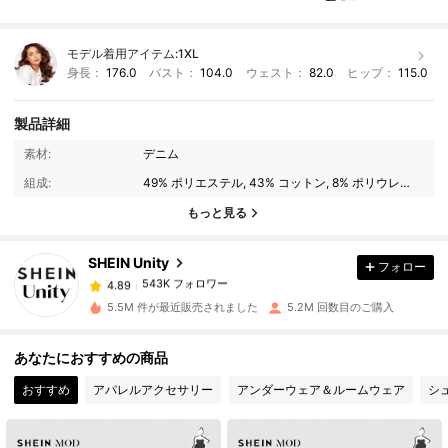
モデル着用アイテム:
1XL
身長：
176.0
バスト：
104.0
ウェスト：
82.0
ヒップ：
115.0
製品詳細
素材:
デニム
543K フォロワー
4.89
組成:
49% ポリエステル, 43% コットン, 8% ポリウレタン
もっと見る
543K フォロワー
4.89
SHEIN Unity
フォロー
543K フォロワー
4.89
5.5M 件が最近販売されました
5.2M 回数目のご購入
543K フォロワー
4.89
あなたにおすすめの商品
おすすめ
アパレルアクセサリー
アンダーウェア＆ルームウェア
シ
543K フォロワー
4.89