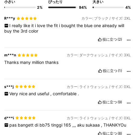
小さい
ぴったり
大きい
2%
94%
4%
R***y
カラー: ブラック / サイズ: 2XL
I
really
like
it
i
love
the
fit
i
bought
the
blue
one
already
will
buy
the
3rd
color
役に立つ
(2)
m***n
カラー: ダークウォッシュ / サイズ: 3XL
Thanks
many
million
thanks
役に立つ
(1)
s***j
カラー: ライトウォッシュ / サイズ: 0XL
Very
nice
and
useful
,
comfortable
.
役に立つ
(9)
d***i
カラー: ライトウォッシュ / サイズ: 0XL
pas
bangett
di
bb75
tinggi
165
,,,
aku
sukaaa
,
THANKYOu
役に立つ
(8)