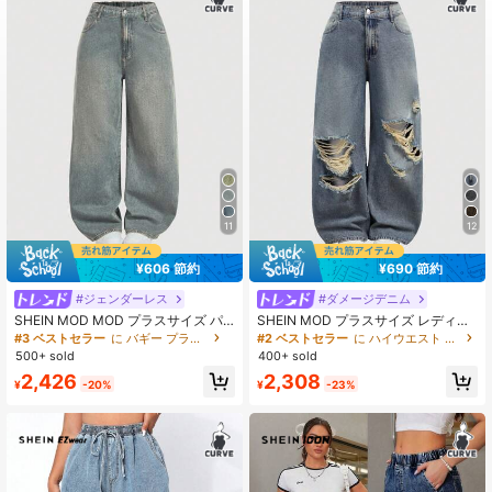
543K フォロワー
4.89
543K フォロワー
4.89
543K フォロワー
4.89
11
12
543K フォロワー
4.89
¥606 節約
¥690 節約
543K フォロワー
4.89
#ジェンダーレス
#ダメージデニム
SHEIN MOD MOD プラスサイズ パ
SHEIN MOD プラスサイズ レディー
ッチポケット カジュアル 多用途 ル
ス カジュアル ゆったり フレアレッ
#3 ベストセラー
に バギー プラスサイズデニム
#2 ベストセラー
に ハイウエスト プラスサイズデニム
ーズ ワイドレッグ バギージーンズ
グ ダメージデニムジーンズ、ブルー
500+ sold
400+ sold
543K フォロワー
4.89
2,426
2,308
¥
-20%
¥
-23%