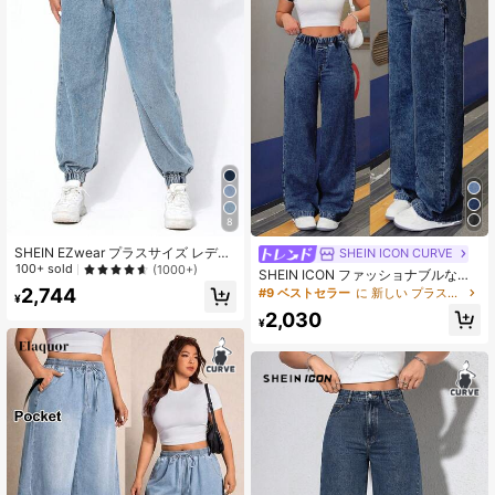
8
SHEIN EZwear プラスサイズ レディ
SHEIN ICON CURVE
ース ウエストリボン ポケット ドロ
100+ sold
(1000+)
SHEIN ICON ファッショナブルなラ
ーストリング アンクル丈 カジュアル
イトブルー ウォッシュ加工 ルーズ
2,744
#9 ベストセラー
に 新しい プラスサイズのジーンズ
ジーンズ
¥
ワイドレッグ デニムジーンズ、レデ
2,030
ィース プラスサイズ デニム ロング
¥
パンツ