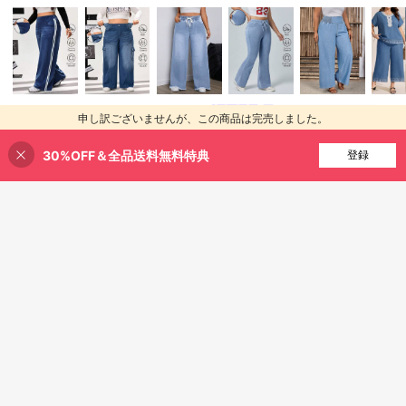
4
4
Jeanoix
¥554 節約
Jeanoix プラスサイズ 無地 ミニマリ
スト デイリー ジーンズ
60+ sold
SHEIN Tall CURVE
2,278
SHEIN Tall CURVE 秋 バックトゥス
申し訳ございませんが、この商品は完売しました。
¥
-20%
クール ホームカミング ハロウィン Y
100+ sold
2K キュート ストリートウェア ゴシ
1,814
¥
-23%
30%OFF＆全品送料無料特典
完売
ック グランジ テクノ バースデー ナ
登録
イトアウト クラブ エアポート ビジ
ネスカジュアル カントリー ヴィンテ
ージ モデスト オールドマネー ビジ
ネスカジュアル 女性 仕事着 教師 女
性 チャーチ 無地 カジュアル ブルー
ジーンズ ウエスト伸縮 ストレッチジ
ーンズ
¥672 節約