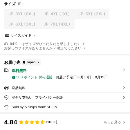
サイズ
JP
JP-3XL
(0XL)
JP-4XL
(1XL)
JP-5XL
(2XL)
JP-6XL
(3XL)
JP-7XL
(4XL)
サイズガイド
94%
「はサイズがぴったりだと感じました」
お探しのサイズがありませんか？ 教えてください
お届け先
Japan
送料無料
500 ポイント 付与遅延
お届け予定日:
8月13日 - 8月15日
返品無料
安全な支払い · プライバシー保護
Sold by & Ships from: SHEIN
4.84
(100+)
もっと見る