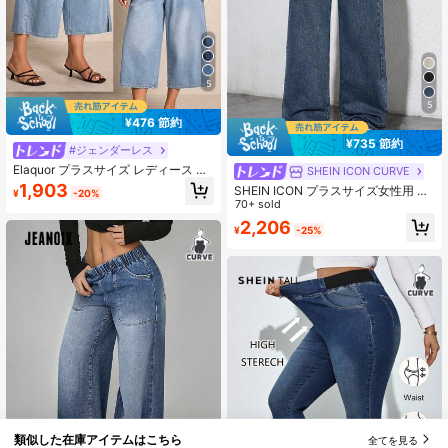
5
5
¥476 節約
¥735 節約
#ジェンダーレス
Elaquor プラスサイズ レディース ド
SHEIN ICON CURVE
ローストリングウエスト ポケット付
1,903
SHEIN ICON プラスサイズ女性用 ウ
¥
-20%
き ワイドレッグ クロップド デニム
エスト伸縮 ヴィンテージ ダークブル
70+ sold
パンツ
ー ストレートレッグジーンズ
2,206
¥
-25%
類似した在庫アイテムはこちら
全てを見る