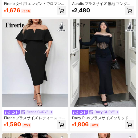
Firerie 女性用 エレガントでロマンチ
Auralis プラスサイズ 無地 マンダリ
ックなファッションオフィスカジュ
ンカラー ノースリーブ フィッティン
1,676
2,480
¥
-35%
¥
アルセクシーなエレガントなスタイ
グ メッシュパッチワークドレス
ルのドレス、パーティー、バケーシ
ョン、入学、ロマンチックなデー
ト、結婚式、誕生日、バレンタイン
デーに適しています。レースパッチ
ワーク 3Dフラワーデコレーション
ロングスリーブ フィットドレス
Firerie CURVE
Dazy CURVE
Firerie プラスサイズ レディース エレ
Dazy Plus プラスサイズ ソリッド レ
ガントなソリッドカラー オフショル
ース スプライス セクシー オフショ
1,590
1,806
¥
-25%
¥
-42%
ダードレス
ルダー 長袖 マキシ ラップドレス ブ
ラック、秋のドレス カーニバル