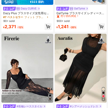
¥323 節約
Dazy CURVE
GalTyme
#1 ベストセラー
レース プラスサイズのドレス
売り切れ間近！
Dazy Plus プラスサイズ女性用セク
GalTyme プラスサイズ レディース
シーな黒ドレス、コントラストカラ
夏秋 コントラストレース フリルヘム
#7 ベストセラー
フィット プラスサイズのドレス
#1 ベストセラー
#1 ベストセラー
レース プラスサイズのドレス
レース プラスサイズのドレス
ーのレース刺繍、ラインストーンデ
キャミワンピース
90+ sold
900+ sold
売り切れ間近！
売り切れ間近！
コレーション、スタンドカラー、春
#1 ベストセラー
レース プラスサイズのドレス
2,371
1,241
夏のサンドレス
¥
-12%
¥
-20%
売り切れ間近！
4
#長袖レーススタイル
#シアーメッシュドレス