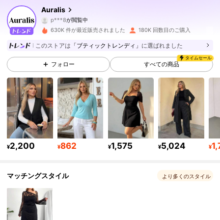
132K フォロワー
4.81
Auralis
p***8
が閲覧中
132K フォロワー
4.81
630K 件が最近販売されました
180K 回数目のご購入
このストアは
「ブティックトレンディ」
に選ばれました
132K フォロワー
4.81
タイムセール
フォロー
すべての商品
132K フォロワー
4.81
132K フォロワー
4.81
132K フォロワー
4.81
2,200
862
1,575
5,024
1,
¥
¥
¥
¥
¥
132K フォロワー
4.81
マッチングスタイル
132K フォロワー
4.81
より多くのスタイル
132K フォロワー
4.81