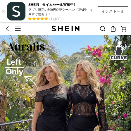
SHEIN - タイムセール実施中!
×
アプリ限定の500円OFFクーポン「JPAPP」を
インストール
今すぐ使おう！
(11,600)