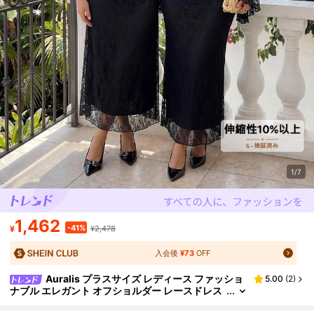
1/7
1,462
-41%
¥
¥2,478
入会後
¥73
OFF
Auralis プラスサイズ レディース ファッショ
5.00
(
2
)
ナブル エレガント オフショルダー レースドレス
レディース用レースドレス エレガントな女性用
フォーマルドレス プラスサイズドレス カクテルドレ