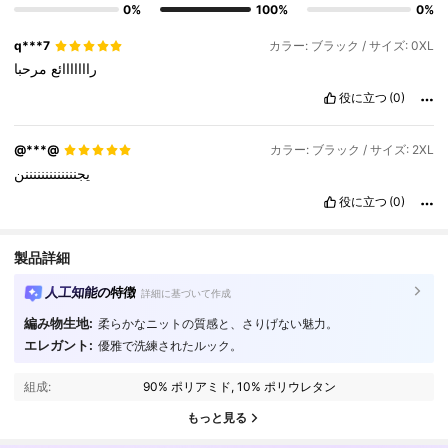
0%
100%
0%
q***7
カラー: ブラック / サイズ: 0XL
رااااااائع
مرحبا
役に立つ
(0)
@***@
カラー: ブラック / サイズ: 2XL
يجنننننننننننننن
役に立つ
(0)
製品詳細
人工知能の特徴
詳細に基づいて作成
編み物生地:
柔らかなニットの質感と、さりげない魅力。
エレガント:
優雅で洗練されたルック。
132K フォロワー
4.81
組成:
90% ポリアミド, 10% ポリウレタン
132K フォロワー
4.81
もっと見る