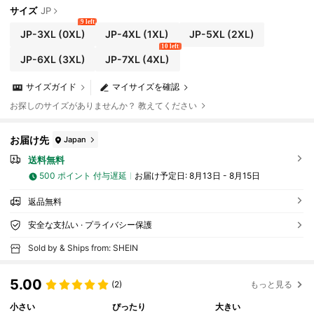
ス
サイズ
JP
9 left
JP-3XL
(0XL)
JP-4XL
(1XL)
JP-5XL
(2XL)
10 left
JP-6XL
(3XL)
JP-7XL
(4XL)
サイズガイド
マイサイズを確認
お探しのサイズがありませんか？ 教えてください
お届け先
Japan
送料無料
500 ポイント 付与遅延
お届け予定日:
8月13日 - 8月15日
返品無料
安全な支払い · プライバシー保護
Sold by & Ships from: SHEIN
5.00
(2)
もっと見る
小さい
ぴったり
大きい