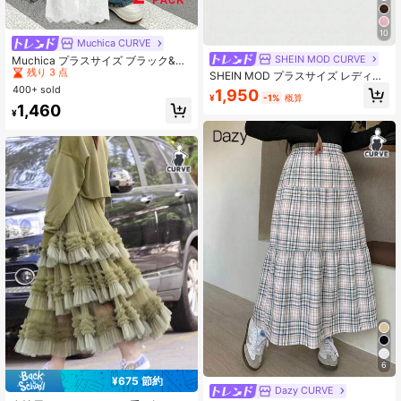
10
Muchica CURVE
#2 ベストセラー
ゆるい プラスサイズのスカート
SHEIN MOD CURVE
残り 3 点
Muchica プラスサイズ ブラック&ホ
ワイトレース 2ピーススカートセッ
#2 ベストセラー
#2 ベストセラー
ゆるい プラスサイズのスカート
ゆるい プラスサイズのスカート
SHEIN MOD プラスサイズ レディー
ト、春夏
ス ブラックレース ドローストリング
400+ sold
残り 3 点
残り 3 点
1,950
¥
-1%
概算
ウエスト ミニスカート、新年、レイ
#2 ベストセラー
ゆるい プラスサイズのスカート
1,460
ブアウトフィット フェスティバル、
¥
残り 3 点
Y2K服、セクシースカート、ウエス
タンウェア レディース、レディース
サマーアウトフィット、カントリー
アウトフィット、バレンタインデ
ー、クルーズアウトフィット レディ
ース セクシー
6
¥675 節約
Dazy CURVE