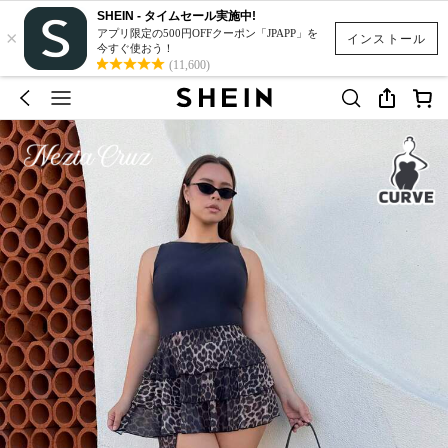
SHEIN - タイムセール実施中!
×
アプリ限定の500円OFFクーポン「JPAPP」を
インストール
今すぐ使おう！
(11,600)