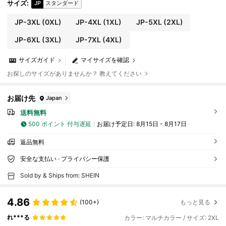
ェスのパーティー
サイズ
:
JP
スタンダード
JP-3XL
(0XL)
JP-4XL
(1XL)
JP-5XL
(2XL)
JP-6XL
(3XL)
JP-7XL
(4XL)
サイズガイド
マイサイズを確認
お探しのサイズがありませんか？ 教えてください
お届け先
Japan
送料無料
500 ポイント 付与遅延
お届け予定日:
8月15日 - 8月17日
返品無料
安全な支払い · プライバシー保護
Sold by & Ships from: SHEIN
4.86
(100+)
もっと見る
れ***る
カラー: マルチカラー / サイズ: 2XL