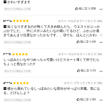
かわいすぎます
役に立つ
(29)
同カテゴリ商品より引用
h***o
カラー: マルチカラー / サイズ: 4XL
短くなりすぎるのが怖くて大きめ頼んだら、ウエストがぶっか
ぶかでした、、中にズボンみたいなの着いてるけど、ぶかぶか過
ぎてあんまり位置なかったかもです、、🥲でも、ほんとにかわい
くて、横の長いのも全然邪魔にならなかったです！
役に立つ
(4)
同カテゴリ商品より引用
l***5
カラー: マルチカラー / サイズ: 2XL
しっぽみたいなやつめっちゃ可愛いけどスカート薄くて外でたら
ちょっと危なかった‼️
役に立つ
(1)
同カテゴリ商品より引用
d***u
カラー: ブラック / サイズ: 2XL
横から垂れているしっぽみたいな部分がやっぱり邪魔。気にな
る。どげんしよ？
役に立つ
(0)
同カテゴリ商品より引用