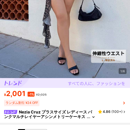
1/6
2,001
-1%
¥
¥2,025
ランダム割引 ¥24 OFF
Nezia Cruz プラスサイズ レディース パ
4.86
(
100+
)
ンクマルチレイヤーアシンメトリーケーキス
カート、レオパード柄ストレッチメッシュ生
地レイブアウトフィット、春のブレーク、音楽フ