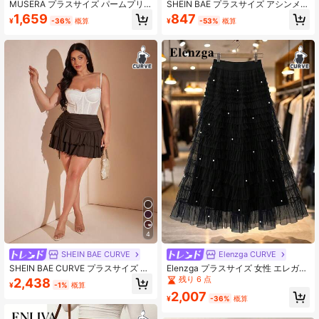
MUSERA プラスサイズ パームプリ
SHEIN BAE プラスサイズ アシンメト
ント シフォン ラッフル レイヤード
リーヘム プリントスカート ウィズ
1,659
847
¥
-36%
概算
¥
-53%
概算
ミニスカート イビサフェスティバル
サッシュ
セクシー 春夏 バカンス ホリデー エ
レガントビーチ オブシディアン
4
SHEIN BAE CURVE
Elenzga CURVE
SHEIN BAE CURVE プラスサイズ レ
Elenzga プラスサイズ 女性 エレガン
ディース ブラウン ミニ フリルスカ
トビーズメッシュスカート
残り 6 点
2,438
¥
-1%
概算
ート、エレガントでセクシーなスカ
2,007
ート、デイリーウェア、デート、通
¥
-36%
概算
勤、秋に適しています