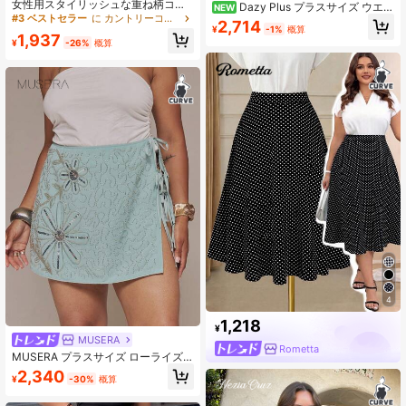
女性用スタイリッシュな重ね柄コン
Dazy Plus プラスサイズ ウエス
NEW
トラストカラースカート、可愛いフ
#3 ベストセラー
に カントリーコンサート プラスサイズのボトムス
トゴム パッチワーク ルーズ Aライン
2,714
ェアリーメッシュチュールスカー
¥
-1%
概算
スカート ホワイト 春夏
1,937
ト、春夏の新作
¥
-26%
概算
4
1,218
¥
MUSERA
Rometta
MUSERA プラスサイズ ローライズ
ビーズ装飾 サイドリボン ミニスカー
2,340
¥
-30%
概算
ト 春夏 バケーション ホリデー エレ
ガント イブニング セクシー Un Rom