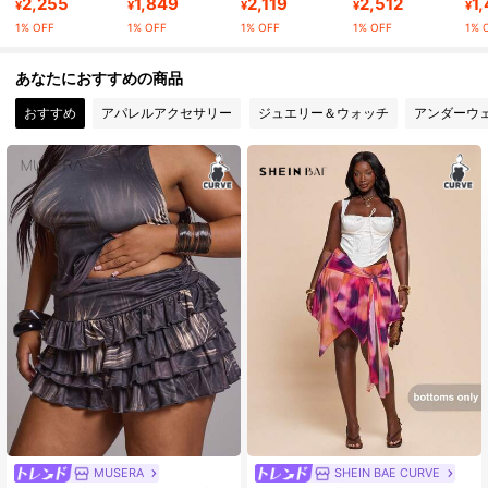
2,255
1,849
2,119
2,512
1
¥
¥
¥
¥
¥
1% OFF
1% OFF
1% OFF
1% OFF
1% 
1.2K フォロワー
4.90
あなたにおすすめの商品
おすすめ
アパレルアクセサリー
ジュエリー＆ウォッチ
アンダーウ
1.2K フォロワー
4.90
1.2K フォロワー
4.90
1.2K フォロワー
4.90
1.2K フォロワー
4.90
MUSERA
SHEIN BAE CURVE