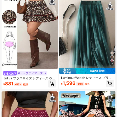
7
¥423 節約
#トップティアーズ
LuminousWealth レディース プラス
Enliva プラスサイズ レディース ヴィ
サイズ エレガント プリーツメッシュ
ンテージ セクシー レオパード柄 パ
1,596
881
¥
-21%
概算
¥
-52%
概算
Aラインスカート、カジュアルまたは
ッチワーク フリルヘム ミニスカート
オフィスウェアに適しています、シ
インナーショーツ付き、夏、デート
ンプルでエレガント | ポリエステル
ナイト、パーティー ボヘミアン
メッシュスカート、オールシーズン
対応、デイリー、ホリデー、パーテ
ィーの必需品