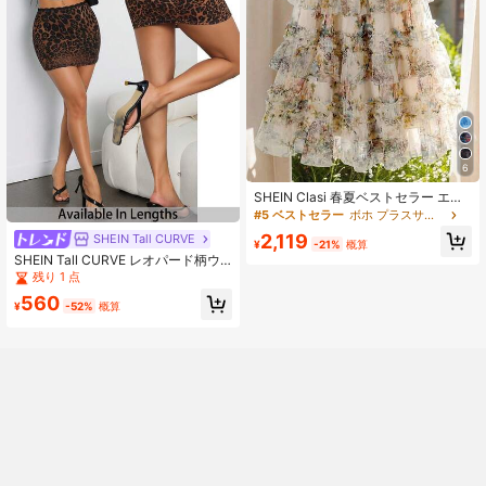
6
SHEIN Clasi 春夏ベストセラー エレ
ガントな花柄メッシュケーキプラス
#5 ベストセラー
ボホ プラスサイズのスカート
サイズスカート
2,119
SHEIN Tall CURVE
¥
-21%
概算
SHEIN Tall CURVE レオパード柄ウ
エストコントラストレースボディコ
残り 1 点
ンスカート(プラスサイズ女性用)
560
¥
-52%
概算