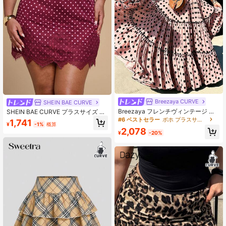
Breezaya CURVE
SHEIN BAE CURVE
Breezaya フレンチヴィンテージ ピ
SHEIN BAE CURVE プラスサイズ レ
ンク&ブラック水玉柄 レイヤード フ
ディース ポルカドット柄 レースパッ
#6 ベストセラー
ボホ プラスサイズのスカート
1,741
¥
-1%
概算
ルスカート、3層大型パネルパッチワ
チワークスカート、バーガンディ 繊
2,078
ークデザイン、ブラックフリルトリ
細なディテール バケーション ロデオ
¥
-20%
ムと各層のプリーツエッジ、ボリュ
秋 かわいい カワイイ 90年代 秋
ームのある傘型裾ラインでドラマチ
ックな視覚効果、プラスサイズスカ
ート