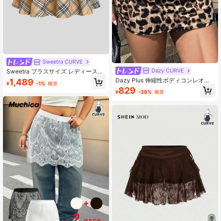
Sweetra CURVE
Dazy CURVE
Sweetra プラスサイズ レディースフ
ァッション チェック柄 マルチレイヤ
Dazy Plus 伸縮性ボディコンレオパ
1,489
¥
-1%
概算
ー ケーキスカート
ード柄ミニスカート プラスサイズ レ
829
¥
-36%
概算
ディース 春夏 ブロガー カジュアル
スカート