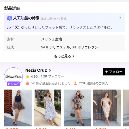
製品詳細
人工知能の特徴
詳細に基づいて作成
ルーズ:
ゆったりとしたフィット感で、リラックスしたスタイルに。
1.2K フォロワー
4.90
素材:
メッシュ生地
組成:
94% ポリエステル, 6% ポリウレタン
1.2K フォロワー
4.90
もっと見る
Nezia Cruz
フォロー
1.2K フォロワー
4.90
r***0
は
1日前
に購入しました
5K 件が最近販売されました
226 回数目のご購入
1.2K フォロワー
4.90
1.2K フォロワー
4.90
1.2K フォロワー
4.90