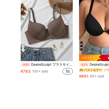
4
DesireSculpt プラスサイズ レディース 無地 快適 カジュアル アンダーワイヤーブラ リフトアップ
DesireSculpt 1個 プラスサイズ女性用 無地
-20%
-22%
#5 ベストセラー
¥793
100+ sold
¥661
60+ sold