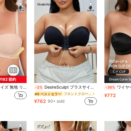
¥192 節約
適、ミニマリストデザイン、調整可能なストラップ、ハーフカバー フレンチロマンチックスタイル
DesireSculpt プラスサイズ女性用 カジュアル シームレス トランスペアレント ストラップブラ
ワイヤー入り
-2%
-36%
フロントクローズ プラスサイズブラジャー
#6 ベストセラー
¥772
¥762
90+ sold