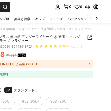
0
0
select.
ンズ服
美容と健康
キッズ
シューズ
バッグ＆リュック
下着＆
1ペア プラス 無地柄 アンダーワイヤー 付き 透明 ショルダーストラップ ブラジャー
 プラス 無地柄 アンダーワイヤー 付き 透明 ショルダ
ラップ ブラジャー
i2302201394439137
(1000+ レビュー)
78
¥1,051
-45%
ICE AND AVAILABILITY
入会後
¥29
OFF
料無料
ズ
JP
スタンダード
 (85C)
85E (85D)
90D (90C)