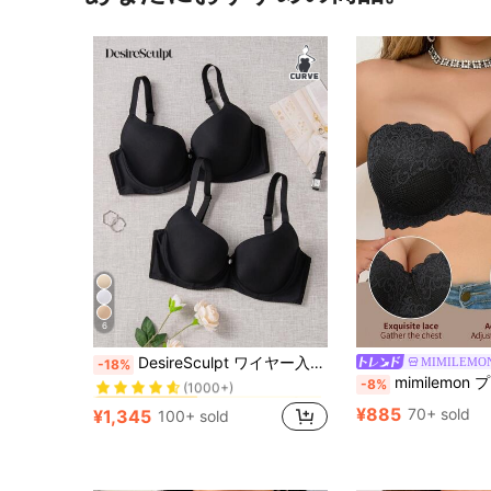
6
ツーブレスト プラスサイズブラジャー
#1 ベストセラー
DesireSculpt ワイヤー入りプッシュアップブラ 2枚セット、リフトアップ
MIMILEMO
-18%
(1000+)
mimilemon プラスサイズ女性用 ブラック レース ストラップレス ワ
-8%
ツーブレスト プラスサイズブラジャー
ツーブレスト プラスサイズブラジャー
#1 ベストセラー
#1 ベストセラー
(1000+)
(1000+)
¥885
70+ sold
¥1,345
100+ sold
ツーブレスト プラスサイズブラジャー
#1 ベストセラー
(1000+)