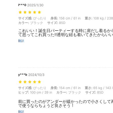
l***0
2025/1/30
サイズ感: ぴったり, 身長: 156 cm / 61 in, 重さ: 108 kg / 238 lbs, ウ
サイズ感:
ぴったり
身長:
156 cm / 61 in
重さ:
108 kg / 238
カラー:
ブラック
サイズ:
85D
これいい！誕生日パーティーする時に肩だし着るか
て思ってこれ買った‼️透明な紐も着いてきたからい
翻訳
y***b
2024/10/3
サイズ感: ぴったり, 身長: 154 cm / 61 in, 重さ: 65 kg / 143 lbs, ウエスト
サイズ感:
ぴったり
身長:
154 cm / 61 in
重さ:
65 kg / 143 
ヒップ:
100 cm / 39 in
カラー:
ブラック
サイズ:
85D
前に買ったのがアンダーが緩かったので小さくして
で使うならちょうど良さそう！
翻訳