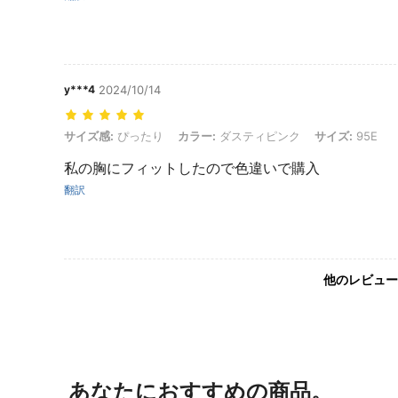
y***4
2024/10/14
サイズ感: ぴったり, カラー: ダスティピンク, サイズ: 95E
サイズ感:
ぴったり
カラー:
ダスティピンク
サイズ:
95E
私の胸にフィットしたので色違いで購入
翻訳
他のレビュー
あなたにおすすめの商品。