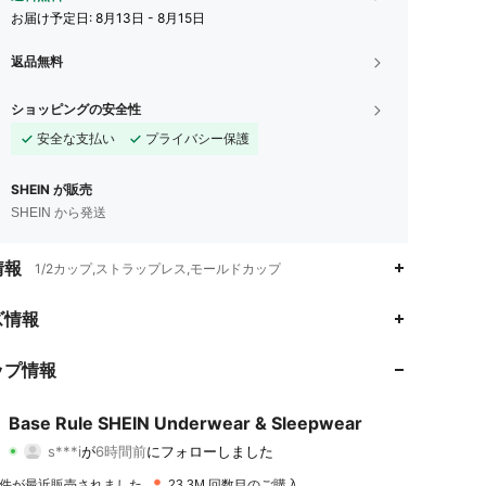
お届け予定日:
8月13日 - 8月15日
返品無料
ショッピングの安全性
安全な支払い
プライバシー保護
SHEIN が販売
SHEIN から発送
情報
1/2カップ,ストラップレス,モールドカップ
ズ情報
4.93
20K
1.1M
ップ情報
4.93
20K
1.1M
Base Rule SHEIN Underwear & Sleepwear
s***i
が
6時間前
にフォローしました
e***9
が閲覧中
4.93
20K
1.1M
M 件が最近販売されました
23.3M 回数目のご購入