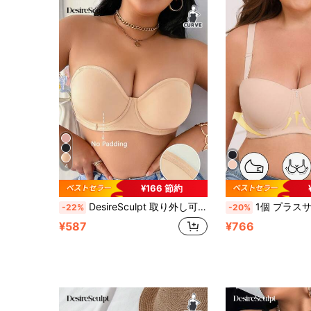
4
¥166 節約
DesireSculpt 取り外し可能な透明ストラップ セクシーアンダーワイヤー 薄手カップ プラスサイズブラ
1個 プラスサイズ 無地 リフトアップ&サポート アンダーワイヤー入りブラ、エレガントで快
-22%
-20%
¥587
¥766