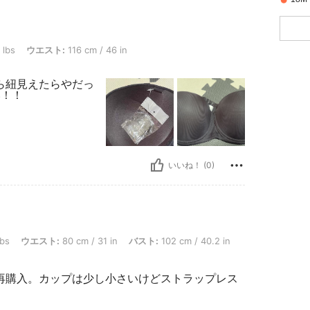
エスト: 116 cm / 46 in, カラー: ブラック, サイズ: 85D
 lbs
ウエスト:
116 cm / 46 in
ら紐見えたらやだっ
い！！
いいね！ (0)
: 80 cm / 31 in, バスト: 102 cm / 40.2 in, ヒップ: 100 cm / 39 in, カラー: ブラ
lbs
ウエスト:
80 cm / 31 in
バスト:
102 cm / 40.2 in
再購入。カップは少し小さいけどストラップレス