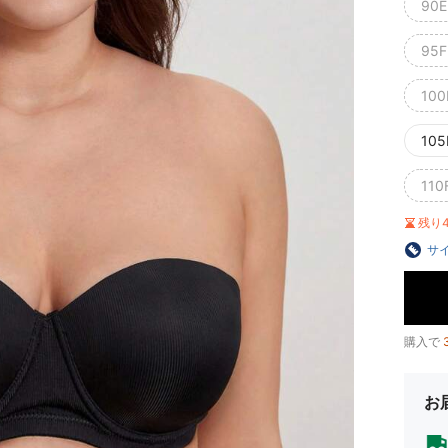
90E
95F
100
105
110
残り
サ
購入で
お