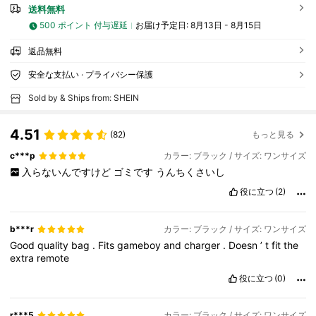
送料無料
500 ポイント 付与遅延
お届け予定日:
8月13日 - 8月15日
返品無料
安全な支払い · プライバシー保護
Sold by & Ships from: SHEIN
4.51
(82)
もっと見る
c***p
カラー: ブラック / サイズ: ワンサイズ
入らないんですけど
ゴミです
うんちくさいし
役に立つ
(2)
b***r
カラー: ブラック / サイズ: ワンサイズ
Good
quality
bag
.
Fits
gameboy
and
charger
.
Doesn
’
t
fit
the
extra
remote
役に立つ
(0)
r***5
カラー: ブラック / サイズ: ワンサイズ