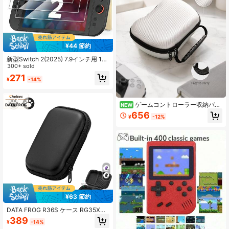
¥44 節約
新型Switch 2(2025) 7.9インチ用 1-3
枚 保護フィルム、傷防止、気泡な
300+ sold
し、透明HDクリア強化ガラスフィル
271
¥
-14%
ム、硬度9H、超薄0.33mm、Switch
2 | 2025 7.9インチ用アクセサリー、
傷防止、気泡なし、透明、HDクリア
ゲームコントローラー収納バッ
NEW
グ ハードシェル EVA 衝撃吸収 防塵
656
¥
-12%
トラベル収納バッグ 保護ケース ユニ
バーサルゲームコントローラー 旅行
と家庭用に適したゲーマーギフト、
ゲームアクセサリー
¥63 節約
DATA FROG R36S ケース RG35XX
Plus Miyoo Mini Plus R35S RGB20
389
¥
-14%
S 対応 EVAカバー ポータブルバッグ