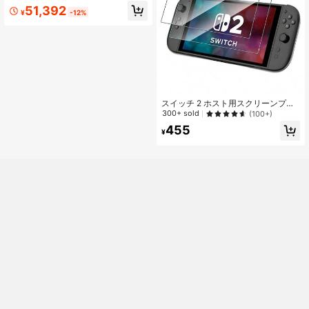
(L)/(R)ホワイト HEG-S-KAAAA 新品
51,392
未開封
¥
-12%
スイッチ 2 ホスト用スクリーンプロ
テクター 2パック、7.9インチ、スイ
300+ sold
(100+)
ッチ 2 スクリーンプロテクター用強
455
化ガラス、HDクリア、傷防止、ケー
¥
スフレンドリー、気泡なし、簡単取
り付け