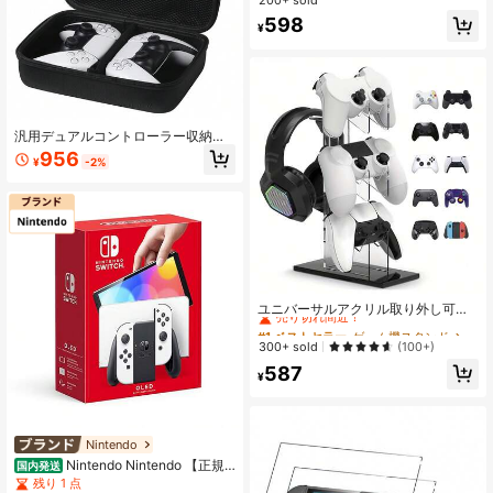
売り切れ間近！
売り切れ間近！
#8 ベストセラー
に ゲーム機用バッグ
598
¥
売り切れ間近！
汎用デュアルコントローラー収納バ
ッグ、ゲームパッドアクセサリー用
956
¥
-2%
ポータブルEVAケース
#1 ベストセラー
ゲーム機スタンド
売り切れ間近！
ユニバーサルアクリル取り外し可能
デスクトップディスプレイラック1
#1 ベストセラー
#1 ベストセラー
ゲーム機スタンド
ゲーム機スタンド
個、PS4/Switchゲームコントローラ
売り切れ間近！
売り切れ間近！
300+ sold
(100+)
ーとヘッドセットに対応
#1 ベストセラー
ゲーム機スタンド
587
¥
売り切れ間近！
Nintendo
Nintendo Nintendo 【正規
国内発送
品】Switch有機ELモデルJoy-Con
残り 1 点