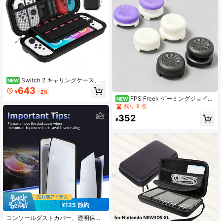
Switch 2 キャリングケース、
NEW
トラベルキャリングケース、10個の
643
¥
-2%
ゲームカートリッジとポケットを収
FPS Freek ゲーミングジョイス
NEW
納、Switch 2本体とアクセサリー用
ティック、XB/OX ブラック/ホワイト
残り 9 点
のブラック保護ハードシェルキャリ
選択可能 | ハイジョイスティック1本
ングケース
352
とミディアムジョイスティック1本付
¥
き | ブラックシリコン製滑り止めグ
リップカバー
¥125 節約
コンソールダストカバー、透明保護