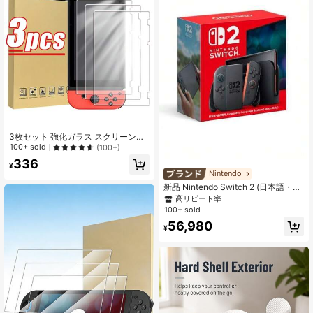
3枚セット 強化ガラス スクリーンプ
ロテクター 高解像度 タッチ感度 防
100+ sold
(100+)
水 指紋防止 落下防止 傷防止 Switch/
336
Switch Lite/Switch OLED/Switch 2
¥
Nintendo
対応
新品 Nintendo Switch 2 (日本語・国
内専用) 任天堂 BEE-S-KB6CA 通常
高リピート率
版
100+ sold
56,980
¥