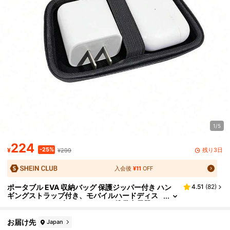
1/5
224
-25%
残り3日
¥
¥299
入会後
¥11
OFF
ポータブル EVA 収納バッグ 保護ジッパー付き ハン
4.51
(
82
)
ギングストラップ付き、モバイルハードディス
ク、USBドライブ、ヘッドホン、携帯充電器、
ケーブルなどの収納に適しています
お届け先
Japan