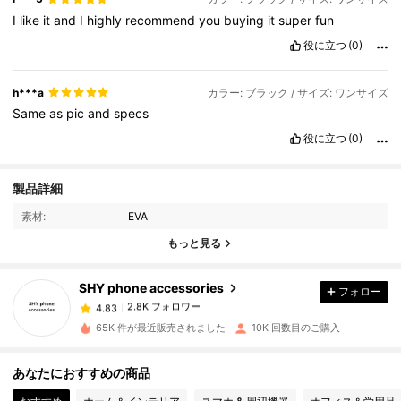
I
like
it
and
I
highly
recommend
you
buying
it
super
fun
役に立つ
(0)
h***a
カラー: ブラック / サイズ: ワンサイズ
Same
as
pic
and
specs
役に立つ
(0)
2.8K フォロワー
4.83
製品詳細
素材:
EVA
2.8K フォロワー
4.83
もっと見る
SHY phone accessories
フォロー
2.8K フォロワー
4.83
m***8
は
3時間前
に購入しました
65K 件が最近販売されました
10K 回数目のご購入
2.8K フォロワー
4.83
あなたにおすすめの商品