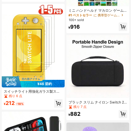
ゲームアクセサリー
ミニ ハンドヘルド マカロン ゲーム
コンソール、400-In-1レトロゲーム
#1 ベストセラー
に 携帯型ゲーム機
マシン、8ビット 2.4インチ カラーL
100+ sold
CDディスプレイ
916
¥
¥46 節約
スイッチライト用強化ガラス製スク
リーンプロテクター 1～5枚セット、
残り 6 点
透明HD、高解像度、クリア、傷防
ブラック スリム ナイロン Switch 2
212
止、指紋防止、気泡なし、スイッチ
¥
-18%
収納バッグ、軽量ポータブル保護収
残り 7 点
ライト2019対応
納バッグ ハンドル付き、傷防止 衝撃
882
吸収 トラベル収納バッグ、軽量ゲー
¥
ムアクセサリー収納バッグ