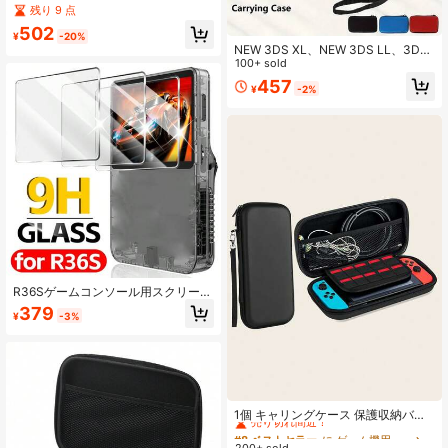
ケース、ダストバッグ、ディスクと
残り 9 点
デジタル版に対応、ブラック/ホワイ
502
ト
¥
-20%
NEW 3DS XL、NEW 3DS LL、3DS
XL、3DS LLコンソール用ポータブ
100+ sold
ルケース収納ボックス
457
¥
-2%
R36Sゲームコンソール用スクリーン
プロテクター 強化ガラス保護 R36S
379
¥
-3%
R35S RGB20S対応 傷防止ガラスフ
ィルム アクセサリー
#8 ベストセラー
に ゲーム機用バッグ
売り切れ間近！
1個 キャリングケース 保護収納バッ
グ、EVA ハードシェル
#8 ベストセラー
#8 ベストセラー
に ゲーム機用バッグ
に ゲーム機用バッグ
200+ sold