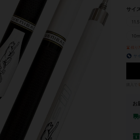
サイ
11
10
残り
サ
購入で
お