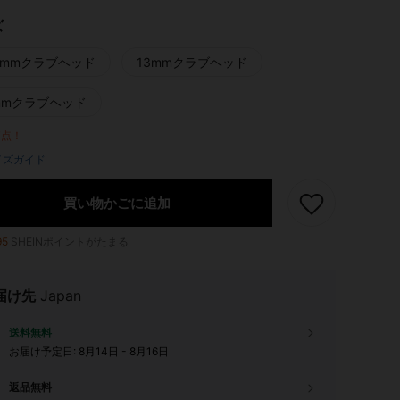
ズ
.5mmクラブヘッド
13mmクラブヘッド
mmクラブヘッド
7点！
イズガイド
買い物かごに追加
95
SHEINポイントがたまる
届け先
Japan
送料無料
お届け予定日:
8月14日 - 8月16日
返品無料