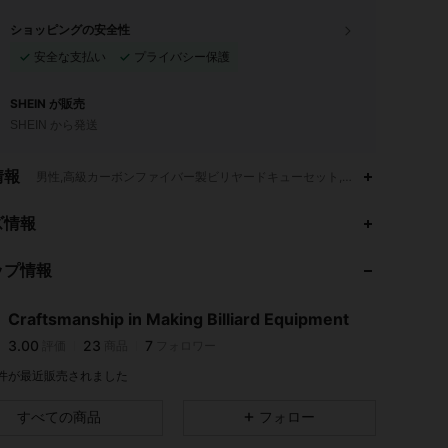
ショッピングの安全性
安全な支払い
プライバシー保護
SHEIN が販売
SHEIN から発送
情報
男性,高級カーボンファイバー製ビリヤードキューセット,男性
ズ情報
3.00
23
7
ップ情報
3.00
23
7
3.00
23
7
Craftsmanship in Making Billiard Equipment
3.00
23
7
評価
商品
フォロワー
x***m
が
1日前
にフォローしました
9 件が最近販売されました
すべての商品
フォロー