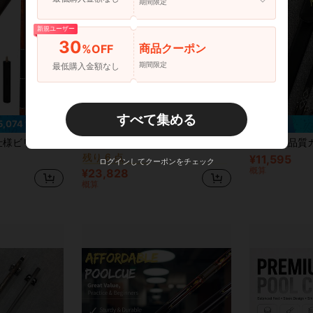
期間限定
新規ユーザー
30
商品クーポン
%OFF
期間限定
最低購入金額なし
すべて集める
5,074 節約
¥2,943 節約
ビリヤードとスヌーカー
#2 ベストセラー
 レザー製滑り止めグリップ 快適な握り心地とクリアな打感 初心者からプロまで対応 耐久性に優れたビリヤード愛好家への完璧なギフト
JIAN YING 高級アメリカンビリヤードキュー、プレミアム牛革グリップ、ピアノスタイルデザイン、12.5mmチップ、ビリヤードキュー、プールキュー、プロビリヤード愛好家の選択、高級ハードメープルウッド製、優れた感触、高い弾性と硬度、ビリヤードアクセサリーフルセット付き
高品質カーボンファイバー ビリヤードキューセット、146cm/57インチ 長さ、10
-11%
-18%
残り 6 点
¥11,595
ビリヤードとスヌーカー
ビリヤードとスヌーカー
#2 ベストセラー
#2 ベストセラー
ログインしてクーポンをチェック
残り 6 点
残り 6 点
概算
¥23,828
ビリヤードとスヌーカー
#2 ベストセラー
概算
残り 6 点