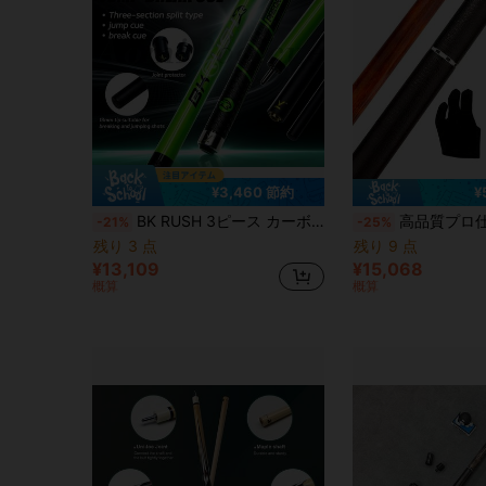
¥3,460 節約
¥
BK RUSH 3ピース カーボンファイバー ジャンプ・ブレイクキュー、13mmチップ、デュアルパーパス ブレイク＆ジャンプキュー、ブラック 8/9ボールキュー
高品質プロ仕様ビリヤードキュー 57インチ ヘビーウェイト (10mm/11.5mm/13mmチップ) プレミアムメープルウッドシャフト
-21%
-25%
残り 3 点
残り 9 点
¥13,109
¥15,068
概算
概算