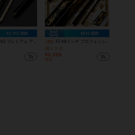
¥2,252 節約
¥532 節約
ビリヤードとスヌーカー
ー
ュー、磨き上げられたシャフト、ピアノラッカー、プロフェッショナル プール キュー 1本、ハードメイプル製、大型チップ 11.5/12.5mm、重量 18-20oz、長さ 148cm/58in、1本入り
57.48インチ プロフェッショナル カーボンファイバー ビリヤードキュー、ゴールデンドラゴンデザイン、12.5mmチップ、9ボール、キャロムビリヤード、男性への完璧なホリデーギフト(クリスマス、父の日)、ステンレス鋼クイックコネクション、中国風アメリカンキャロムビリヤード - 1/2分割デザイン、146cm長、競技、家庭、バーでの使用に適したホリデーギフト
-9%
残り 5 点
ビリヤードとスヌーカー
ビリヤードとスヌーカー
ー
ー
¥5,359
ビリヤードとスヌーカー
ー
概算