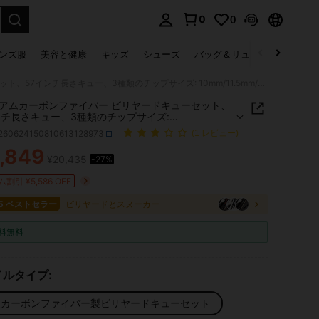
0
0
select.
ンズ服
美容と健康
キッズ
シューズ
バッグ＆リュック
下着＆
プレミアムカーボンファイバー ビリヤードキューセット、57インチ長さキュー、3種類のチップサイズ: 10mm/11.5mm/13mm、滑り止めグリップでしっかりとした打撃感、より正確なショット、プロフェッショナルパフォーマンス ビリヤードキュー、セットにはキュー、キューケース、延長ポールが含まれ、ビリヤード愛好家とプロプレイヤーへの完璧なギフト、素晴らしいギフトの選択肢
アムカーボンファイバー ビリヤードキューセット、
ンチ長さキュー、3種類のチップサイズ:
m/11.5mm/13mm、滑り止めグリップでしっかりとし
t260624150810613128973
(1 レビュー)
感、より正確なショット、プロフェッショナルパフ
ンス ビリヤードキュー、セットにはキュー、キュー
,849
¥20,435
-27%
ICE AND AVAILABILITY
、延長ポールが含まれ、ビリヤード愛好家とプロプ
ーへの完璧なギフト、素晴らしいギフトの選択肢
割引 ¥5,586 OFF
15 ベストセラー
ビリヤードとスヌーカー
料無料
ルタイプ:
級カーボンファイバー製ビリヤードキューセット