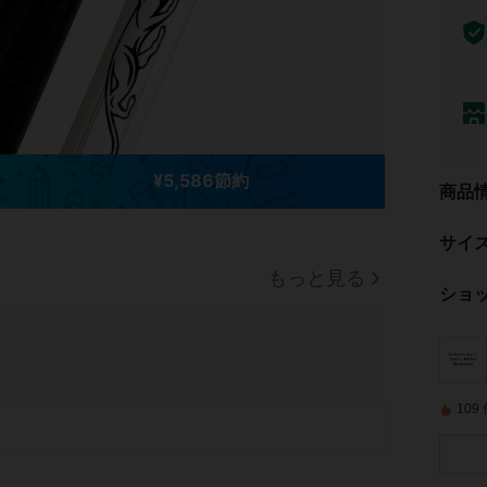
¥5,586節約
商品
サイ
もっと見る
ショ
10