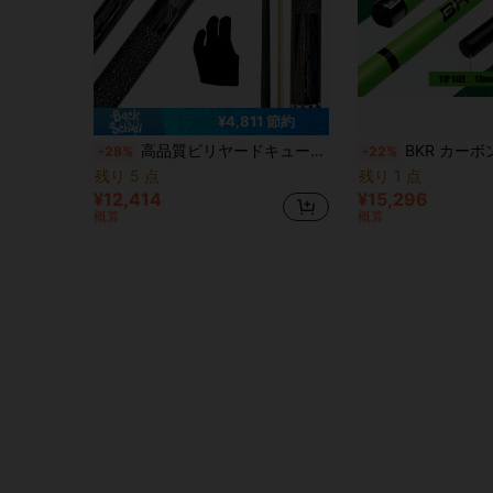
¥4,811 節約
高品質ビリヤードキュー、低反発メイプルシャフト、146cm/57"長さ(11.5mm/13mmチップ)、滑りにくいラップハンドル、快適な感触、正確なボールコントロール、9ボール、プロ選手、初心者向け、プレミアム品質ビリヤードキュー
BKR カーボンファイバー ブレイク&ジャンプキュー、13mmプロフェッショナルバケライトチップ、3セクション分解構造、優れたブレイク&分散効果、正確なジャンプショット精度、蛍光グリーンデザイン、目を引
-28%
-22%
残り 5 点
残り 1 点
¥12,414
¥15,296
概算
概算