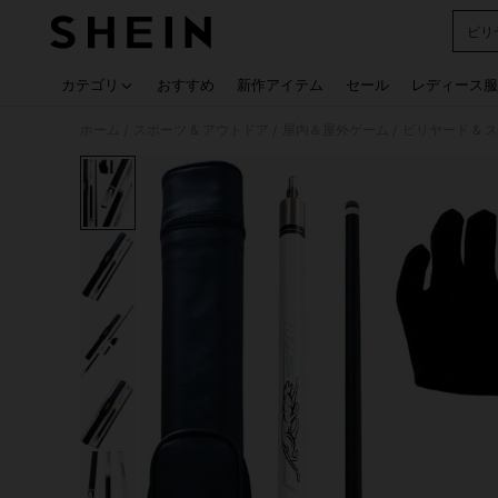
ビリ
Use up
カテゴリ
おすすめ
新作アイテム
セール
レディース服
ホーム
スポーツ & アウトドア
屋内＆屋外ゲーム
ビリヤード & 
/
/
/