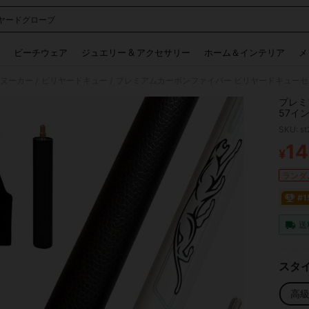
ヤードグローブ
 and down arrow keys to navigate search 検索履歴 and 人気ワード. Press Enter to 
ビーチウェア
ジュエリー & アクセサリー
ホーム＆インテリア
メ
スヌーカー
ビリヤードキュー
/
/
プレミ
57イ
10m
SKU: s
た打撃
ォーマ
14
¥
PR
ケース
レイヤ
ランダム
#
送
スタイ
高