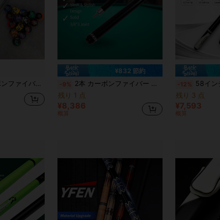
¥832 節約
9oz、変形防止、低偏向、スムーズなストローク、快適なグリップ
2本 カーボンファイバー ビリヤードキュー、12.5mmチップ、146cm長さ、練習と初心者向け
58インチ カーボンファイバー ビリヤードキュー 19オンス 1
-9%
-12%
残り 1 点
残り 3 点
¥8,386
¥7,593
概算
概算