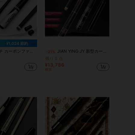
¥1,024 節約
2.5mmチップ ソフト ノンスリップグリップ プロフェッショナル ビリヤードキュー ビリヤード愛好家へのホリデーギフトに最適
JIAN YING JY 新型カーボンファイバー ビリヤードキュー、58インチ、11.8/12.5mmチップ、プロフェッショナル低偏向ビリヤードキュー、3/8*8ネジ式ジョイント付き、プロフェッショナル大人用ビリヤードキュー、キューセット。フルアクセサリーセット、キューケース、エクステンション、ビリヤードチョーク、クリーニングクロス付き。
-21%
残り 5 点
¥13,786
概算