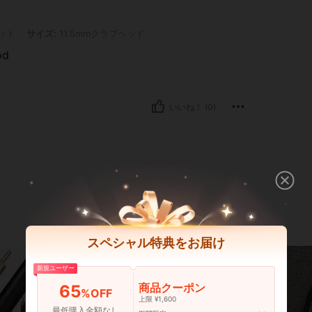
ズ: 11.5mmクラブヘッド
ット
サイズ:
11.5mmクラブヘッド
od
いいね！ (0)
スペシャル特典をお届け
新規ユーザー
商品クーポン
65
%OFF
上限 ¥1,600
最低購入金額なし