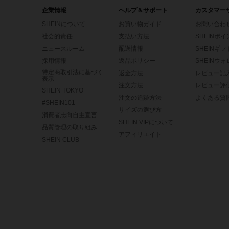
企業情報
ヘルプ＆サポート
カスタマー
SHEINについて
お買い物ガイド
お問い合わ
社会的責任
支払い方法
SHEINポ
ニュースルーム
配送情報
SHEINギ
採用情報
返品ポリシー
SHEINウ
特定商取引法に基づく
返金方法
レビュー記
表示
注文方法
レビュー評
SHEIN TOKYO
注文の追跡方法
よくある質
#SHEIN101
サイズの選び方
消費者志向自主宣言
SHEIN VIPについて
品質管理の取り組み
アフィリエイト
SHEIN CLUB