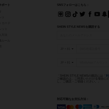
サポート
SNSフォローはこちら：
せ
イント
フトカード
SHEIN STYLE NEWSを購読する
ォレット
入方法
価ルール
問
JP + 81
JP + 81
「SHEIN STYLE NEWSの購読には「
利
ご確認の上、ご同意いただける場合にのみ
し、ご購読・ご登録ください。」
対応可能なお支払方法：