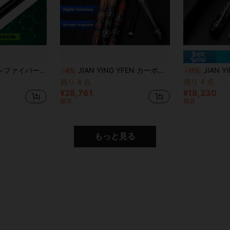
#8 ベストセラ
く外観。高強度カーボンファイバーワンピースシャフト、強力な爆発力、精密ロックインターフェース装備、ビリヤード愛好家がブレイク&ジャンプショット能力を向上させるためのコストパフォーマンスの高い選択肢。
JIAN YING YFEN カーボンファイバー ビリヤードキュー 58インチ プロフェッショナル 低偏向キュー、3/8*8ネジ式ジョイントと12.5mmチップ付き、プログレード ビリヤードキュー、長さ147cm、オリジナル伸縮式エクステンションハンドル付き
JIAN YING プレミアム アメリカン 9ボール キュー、ビリヤード キュー、プール キ
-4%
-11%
残り 4 点
残り 4 点
#8 ベストセラ
#8 ベストセラ
残り 4 点
残り 4 点
¥28,761
¥18,230
#8 ベストセラ
概算
概算
残り 4 点
もっと見る