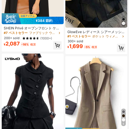
¥384 節約
SHEIN Privé オープンフロント ケー
GlowEve レディース シアーメッシュ
プブレザー
#7 ベストセラー
ファブリック ウィメンズブレイザーズ
ライトウェイト ブレザージャケッ
#1 ベストセラー
ポケット ウィメンズライトウェイトブレイザーズ
200+ sold
(1000+)
ト、春夏シーズン、デイリーウェ
300+ sold
2,087
ア、オフィスにも適しています
¥
-16%
概算
1,699
¥
-5%
概算
6