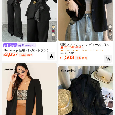
7
6
#1 ベストセラー
通常 ウィメンズブレイザーズ
売り切れ間近！
韓国ファッション レディース ブレザ
Elenzga
ージャケット、新作夏カジュアル 半
#1 ベストセラー
#1 ベストセラー
通常 ウィメンズブレイザーズ
通常 ウィメンズブレイザーズ
Elenzga 女性用エレガントラグジュ
袖スーツトップ ブラック
5.9k+ sold
売り切れ間近！
売り切れ間近！
3,657
アリーフォーマルドレス、グリッタ
¥
-24%
概算
1,503
ー オーガンジー フリル襟ベルト付き
#1 ベストセラー
通常 ウィメンズブレイザーズ
¥
-8%
概算
スーツセット、長袖ジャケットとス
売り切れ間近！
トレートレッグパンツ、ハロウィ
ン、クリスマス、年末パーティー、
卒業式、結婚式、ロールプレイに適
しています。ワインレッド、ブラッ
クパンツスーツ、ウーマンスーツ、
ブレザーセット、ウーマンブラック
スーツ、2ピースセット、クラシック
な女性用