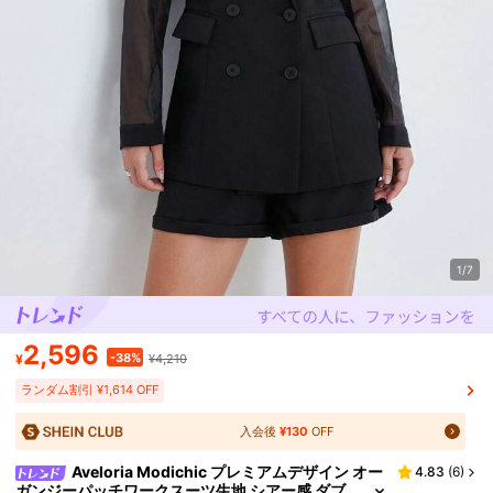
1/7
2,596
-38%
¥
¥4,210
ランダム割引 ¥1,614 OFF
入会後
¥130
OFF
Aveloria Modichic プレミアムデザイン オー
4.83
(
6
)
ガンジーパッチワークスーツ生地 シアー感 ダブ