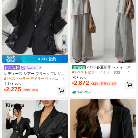
775K フォロワー
4.86
775K フォロワー
4.86
9
¥332 節約
2026 春夏新作 レディース
Ausran
国内発送
セットアップ カジュアル 上品 おし
#2 ベストセラー
デイリー 女性用スーツセット
レディース シアー ブラックブレザー
ゃれ 襟付き ボタン カーディガン ワ
70+ sold
ジャケット 軽量 夏用 カジュアル オ
#1 ベストセラー
デイリー ウィメンズライトウェイトブレイザーズ
イドレッグパンツ 2 点セット 通勤 ス
2,872
フィス トップス ショート丈 プチサ
4.2k+ sold
¥
-32%
最後の16分
リム見え
イズ 3/4袖 スーツ 春 オフィスサイレ
2,275
¥
-13%
概算
ン
QuickShip