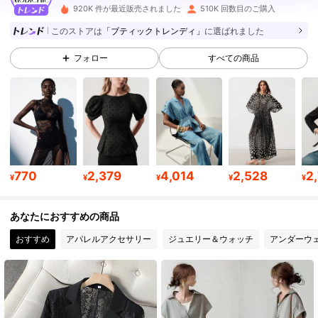
920K 件が最近販売されました
510K 回数目のご購入
このストアは
「ブティックトレンディ」
に選ばれました
775K フォロワー
4.86
フォロー
すべての商品
775K フォロワー
4.86
775K フォロワー
4.86
770
2,379
4,014
2,528
2
775K フォロワー
4.86
¥
¥
¥
¥
¥
あなたにおすすめの商品
775K フォロワー
4.86
おすすめ
アパレルアクセサリー
ジュエリー＆ウォッチ
アンダーウ
775K フォロワー
4.86