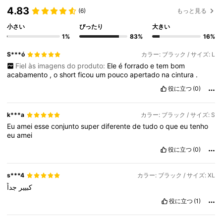
4.83
(6)
もっと見る
小さい
ぴったり
大きい
1%
83%
16%
S***ó
カラー: ブラック / サイズ: L
Fiel às imagens do produto:
Ele
é
forrado
e
tem
bom
acabamento
,
o
short
ficou
um
pouco
apertado
na
cintura
.
役に立つ
(0)
k***a
カラー: ブラック / サイズ: S
Eu
amei
esse
conjunto
super
diferente
de
tudo
o
que
eu
tenho
eu
amei
役に立つ
(0)
s***4
カラー: ブラック / サイズ: XL
كبيير
جداً
役に立つ
(1)