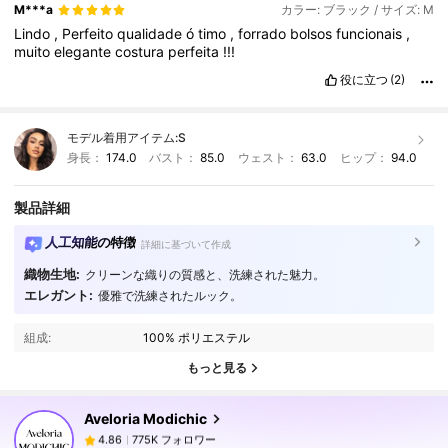
M***a
カラー: ブラック / サイズ: M
Lindo
,
Perfeito
qualidade
ó
timo
,
forrado
bolsos
funcionais
,
muito
elegante
costura
perfeita
!!!
役に立つ
(2)
モデル着用アイテム:
S
身長：
174.0
バスト：
85.0
ウェスト：
63.0
ヒップ：
94.0
製品詳細
人工知能の特徴
詳細に基づいて作成
織物生地:
クリーンな織りの質感と、洗練された魅力。
775K フォロワー
エレガント:
4.86
優雅で洗練されたルック。
組成:
100% ポリエステル
775K フォロワー
4.86
もっと見る
Aveloria Modichic
775K フォロワー
4.86
ゆ***え
は
1日前
に購入しました