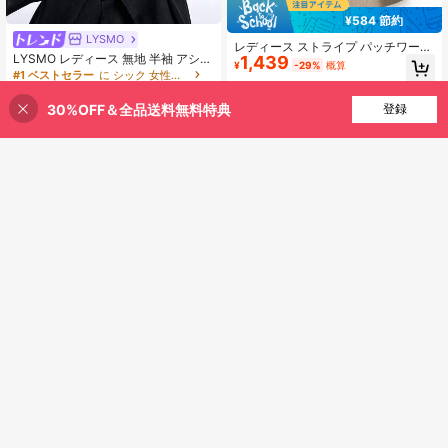
¥584 節約
LYSMO
レディース ストライプ パッチワーク
LYSMO レディース 無地 半袖 アシン
1,439
シングルボタン レギュラーブレザー
¥
-29%
概算
メトリー オーバーラップデザイン ボ
ベスト 無地 ポケット付き オフィス
#1 ベストセラー
に シック 女性用スーツ
タン付きブレザー
ウェア 春秋
100+ sold
1,567
30%OFF＆全品送料無料特典
買い物かごに追加
登録
38% 割引！
¥
-24%
概算
8
¥1,164 節約
#80sレトロ
8
Aveloria GENKIRA ルーズフィット
カジュアル コミューター 多用途 エ
70+ sold
#ワークウェア・ベーシックス
クストラワイド ショルダー シルエッ