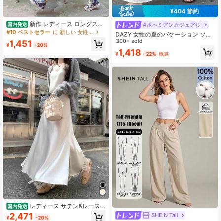
¥404 節約
新作 レディース ロングスカ
#ボヘミアンカジュアル
国内発送
ート Aライン ハイウエスト ゴムウエ
#10 ベストセラー
に 新しい 女性のスカート
DAZY 女性の夏のバケーション ソリ
スト 全身プリント / ハンバーガー キ
ッドカラー テクスチャー ラッフルヘ
300+ sold
1,451
ャラクター プリント 食べ物 イラス
¥
-20%
ム Aラインスカート ボヘミアン
1,418
ト グラフィティ風 アメリカンコミッ
¥
-22%
概算
ク風 / カラフル マルチカラー レトロ
レディース サテン&レース
国内発送
パッチワーク カジュアル ルーズスカ
2,471
SHEIN Tall
¥
-20%
ート ロングスカート