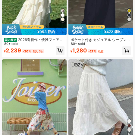
211 フォロワー
4.47
¥953 節約
¥472 節約
211 フォロワー
4.47
2026春新作・優雅フェアリ
ポケット付き カジュアル ウーブン A
国内発送
ースタイル ホワイトレースフリルA
80+ sold
ラインロングスカート、ノンストレ
80+ sold
ラインメッシュロングスカート アシ
ッチ、春用
2,239
1,280
¥
-30%
残り3日
¥
-27%
概算
ンメトリーデザイン ゆったりシルエ
211 フォロワー
4.47
ット体型カバー効果 柔らかくエレガ
ント デイリーコーデリゾート大活躍
おしゃれ
13