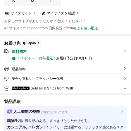
S
M
L
サイズガイド
マイサイズを確認
お探しのサイズがありませんか？ 教えてください
All サイズ are shipped from 国内発送 offering
より速い配送
.
お届け先
Japan
送料無料
500 ポイント 付与遅延
お届け予定日:
8月13日
返品無料
安全な支払い · プライバシー保護
Sold by & Ships from: WillF
Marketplace
製品詳細
人工知能の特徴
詳細に基づいて作成
織物生地:
織り感のある、すっきりとした仕上がり。
カジュアル, エレガント:
デイリーに活躍する、リラックス感のあるスタ