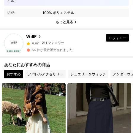
イル。
211 フォロワー
4.47
組成:
100% ポリエステル
211 フォロワー
4.47
もっと見る
WillF
フォロー
211 フォロワー
4.47
x***n
は
1日前
に購入しました
5K 件が最近販売されました
Local Seller
211 フォロワー
4.47
あなたにおすすめの商品
おすすめ
アパレルアクセサリー
ジュエリー＆ウォッチ
アンダーウ
211 フォロワー
4.47
211 フォロワー
4.47
211 フォロワー
4.47
211 フォロワー
4.47