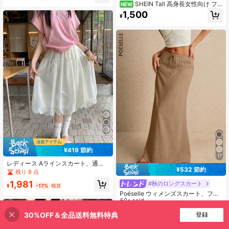
SHEIN Tall 高身長女性向け フ
NEW
ァッショナブル 通勤用 アプリコット
1,500
¥
色 コットンパンツ
¥419 節約
17
レディース Aラインスカート、通勤
¥532 節約
に便利なバーサタイルチュールスカ
残り 8 点
ート、春夏
1,981
#秋のロングスカート
¥
-17%
概算
Poéselle ウィメンズスカート、フロ
アーレングス マキシスカート、ウエ
50+ sold
スト タイ付き、かわいいスカート、
1,313
¥
-29%
概算
30%OFF＆全品送料無料特典
買い物かごに追加
登録
ローウエスト スカート
28% 割引！