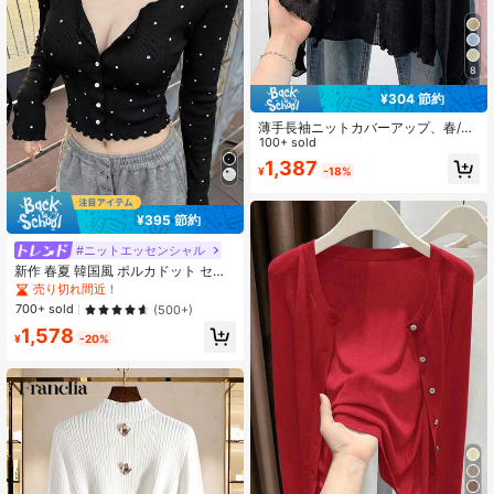
8
¥304 節約
薄手長袖ニットカバーアップ、春/秋
エアコン・日よけショールカバーア
100+ sold
ップ、フレッシュでファッショナブ
1,387
¥
-18%
ルなブラック
¥395 節約
#ニットエッセンシャル
新作 春夏 韓国風 ポルカドット セク
シー ニットカーディガン、ファッシ
売り切れ間近！
ョナブル エレガント フィット スリ
700+ sold
(500+)
ム ラッフルトリム 長袖トップス 秋
1,578
¥
-20%