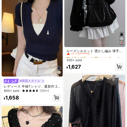
#1 ベストセラー
に 新しい レディースセーター
売り切れ間近！
ルーズシルエット 透かし編み 薄手
長袖 ニット Vネック カバーアップト
#1 ベストセラー
#1 ベストセラー
に 新しい レディースセーター
に 新しい レディースセーター
ップス ブラック 秋用
200+ sold
売り切れ間近！
売り切れ間近！
#1 ベストセラー
に 新しい レディースセーター
1,627
¥
売り切れ間近！
#韓国スタイル
レディース 半袖Tシャツ、夏新作 2in
1デザイン フィッテッド カジュアル
800+ sold
(100+)
スウィートニットトップ
1,658
¥