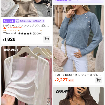
8
ChicGrav Fashion
#5 ベストセラー
に ニットウェア レディースニットウェア
売り切れ間近！
レディース ファッショナブル ポロカ
ラー ラグラン 半袖 ニットTシャツ 軽
#5 ベストセラー
#5 ベストセラー
に ニットウェア レディースニットウェア
に ニットウェア レディースニットウェア
量 万能カーディガントップ 春夏向け
売り切れ間近！
売り切れ間近！
7.5k+ sold
(1000+)
エステティック 秋
#5 ベストセラー
に ニットウェア レディースニットウェア
1,826
¥
売り切れ間近！
EMERY ROSE 1個 レディース プレー
ン ボタン装飾 長袖 ベーシック ニッ
2,227
¥
-3%
トセーター ニットプルオーバー 秋冬