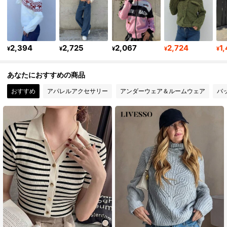
2.2K フォロワー
4.87
2.2K フォロワー
4.87
2,394
2,725
2,067
2,724
1
2.2K フォロワー
4.87
¥
¥
¥
¥
¥
2.2K フォロワー
4.87
あなたにおすすめの商品
おすすめ
アパレルアクセサリー
アンダーウェア＆ルームウェア
バ
2.2K フォロワー
4.87
2.2K フォロワー
4.87