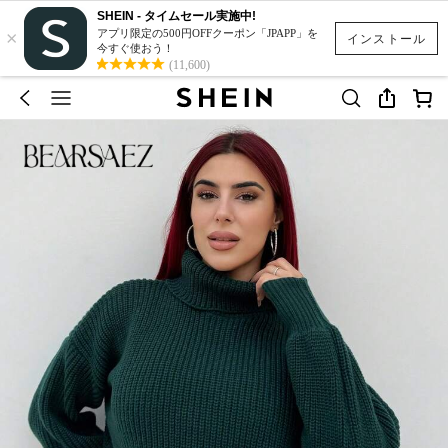
SHEIN - タイムセール実施中!
×
アプリ限定の500円OFFクーポン「JPAPP」を
インストール
今すぐ使おう！
(11,600)