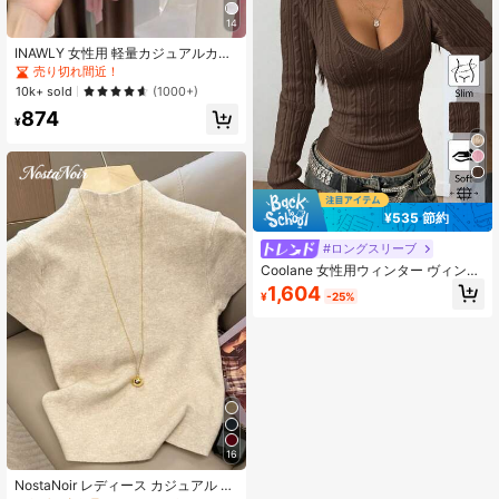
14
INAWLY 女性用 軽量カジュアルカー
ディガン、夏用
売り切れ間近！
10k+ sold
(1000+)
874
¥
¥535 節約
#ロングスリーブ
Coolane 女性用ウィンター ヴィンテ
ージ プレッピー Y2K デイリーウェア
1,604
¥
-25%
アウトドア ルネサンスフェア ケーブ
ルニット クラブ ブラウン 長袖 Vネッ
クセーター
16
NostaNoir レディース カジュアル 無