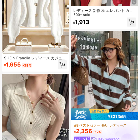
19
レディース 新作 秋 エレガント カジ
ュアル ニット 薄手カーディガン 無
500+ sold
地 ラウンドネック 長袖 シングルボ
1,913
¥
タン ストリートウェア レッド
SHEIN Franclia レディース カジュア
ル ハイネック メタルボタン ランタ
1,655
¥
-38%
ンスリーブ プルオーバー セーター
¥321 節約
#8 ベストセラー
長い レディースセーター
2,356
¥
-12%
Dazy Weekend