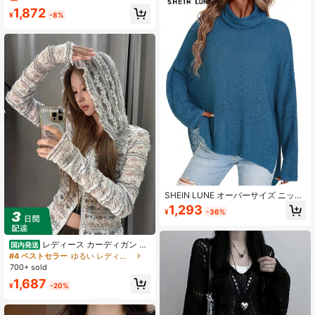
ー、外出、デート、家庭、通勤に適
1,872
しています、秋冬
¥
-8%
SHEIN LUNE オーバーサイズ ニット
タートルネック ルーズカジュアルセ
1,293
¥
-36%
ーター、秋冬
レディース カーディガン オ
国内発送
ールシーズン フード付き レース 透
#4 ベストセラー
ゆるい レディースカーディガン
け感 シースルー ジッパー 軽量 長袖
700+ sold
ジャケット エレガント セクシー ア
1,687
ウター 前開き 羽織り レイヤード オ
¥
-20%
フィス パーティー お呼ばれ 日常 カ
ジュアル