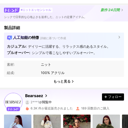
新作
24日間
#ニットエッセンシャル
シックで日常的な心地よさを追求した、ニットの定番アイテム。
製品詳細
人工知能の特徴
詳細に基づいて作成
カジュアル:
デイリーに活躍する、リラックス感のあるスタイル。
プルオーバー:
シンプルで着こなしやすいプルオーバー。
2.2K フォロワー
4.87
素材:
ニット
組成:
100% アクリル
2.2K フォロワー
4.87
もっと見る
2.2K フォロワー
4.87
Bearsaez
フォロー
2.2K フォロワー
4.87
6.3K 件が最近販売されました
189 回数目のご購入
2.2K フォロワー
4.87