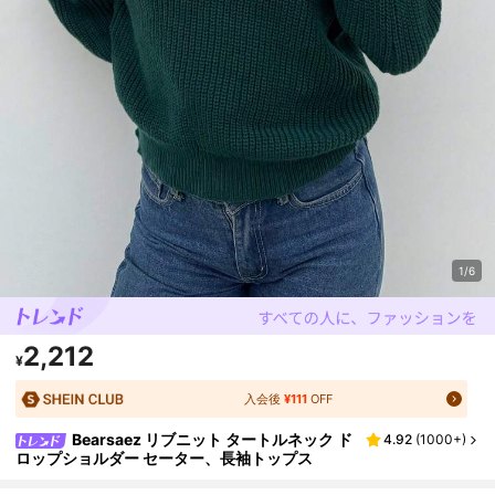
1/6
2,212
¥
入会後
¥111
OFF
Bearsaez リブニット タートルネック ド
4.92
(
1000+
)
ロップショルダー セーター、長袖トップス