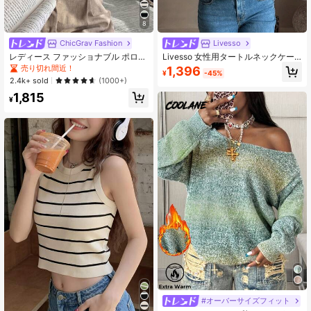
8
ChicGrav Fashion
Livesso
レディース ファッショナブル ポロカ
Livesso 女性用タートルネックケー
ラー ラグラン 半袖 ニットTシャツ 春
ブルニットルーズカジュアルセータ
売り切れ間近！
1,396
¥
-45%
夏新作 軽量 カジュアル カーディガ
ー
2.4k+ sold
(1000+)
ン風トップス 秋
1,815
¥
#オーバーサイズフィット