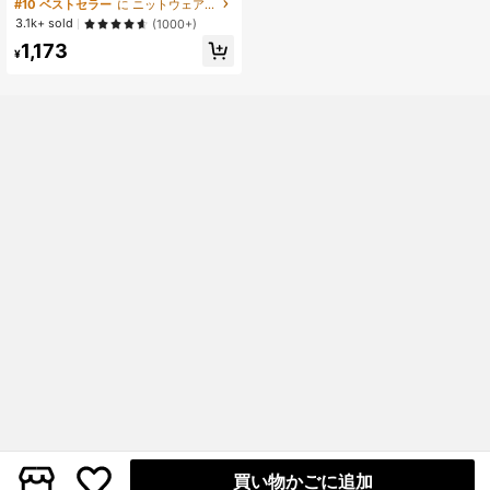
地 クルーネック 半袖 セーター
#10 ベストセラー
に ニットウェア レディースニットウェア
3.1k+ sold
(1000+)
1,173
¥
買い物かごに追加