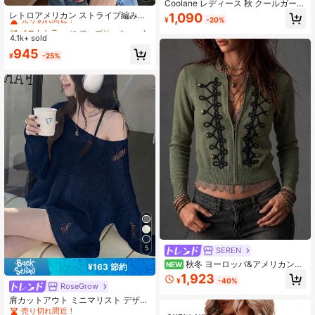
#1 ベストセラー
に ファブリック 肌に優しいデイリートップス
Coolane レディース 秋 クールガール
ストリートウェア アウトフィット ビ
売り切れ間近！
レトロアメリカン ストライプ編みク
1,090
¥
-20%
ンテージ オフショルダー オーバーサ
ロップドタンクトップ レディース、
#1 ベストセラー
#1 ベストセラー
に ファブリック 肌に優しいデイリートップス
に ファブリック 肌に優しいデイリートップス
イズ 快適 ストライプ グラフィック
フィットしたミドリフ露出サマーキ
4.1k+ sold
売り切れ間近！
売り切れ間近！
セーター
ャミソール、ランダムファブリック
#1 ベストセラー
に ファブリック 肌に優しいデイリートップス
945
¥
-25%
売り切れ間近！
5
SEREN
秋冬 ヨーロッパ&アメリカンス
NEW
¥163 節約
タイル ヴィンテージ フロッグボタン
1,923
¥
-40%
多用途 ジッパー カーディガン ニッ
RoseGrow
ト 長袖セーター
肩カットアウト ミニマリスト デザイ
ン ディストレス プルオーバーセータ
売り切れ間近！