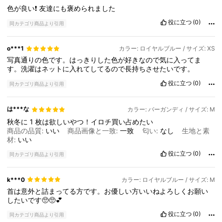
色が良い❗
友達にも褒められました
役に立つ
(0)
同カテゴリ商品より引用
o***1
カラー: ロイヤルブルー / サイズ: XS
写真通りの色です。はっきりした色が好きなので気に入ってま
す。洗濯はネットに入れてしてるので長持ちさせたいです。
役に立つ
(0)
同カテゴリ商品より引用
は***な
カラー: バーガンディ / サイズ: M
秋冬に
1
枚は欲しいやつ！イロチ買い占めたい
商品の品質:
いい
商品画像と一致:
一致
匂い:
なし
生地と素
材:
いい
役に立つ
(0)
同カテゴリ商品より引用
k***0
カラー: ロイヤルブルー / サイズ: M
首は意外と詰まってる方です。お優しい方いいねよろしくお願い
したいです🥺🥺💕︎
役に立つ
(0)
同カテゴリ商品より引用