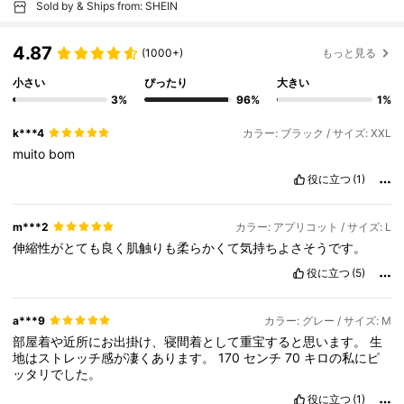
Sold by & Ships from: SHEIN
4.87
(1000+)
もっと見る
小さい
ぴったり
大きい
3%
96%
1%
k***4
カラー: ブラック / サイズ: XXL
muito
bom
役に立つ
(1)
m***2
カラー: アプリコット / サイズ: L
伸縮性がとても良く肌触りも柔らかくて気持ちよさそうです。
役に立つ
(5)
a***9
カラー: グレー / サイズ: M
部屋着や近所にお出掛け、寝間着として重宝すると思います。
生
地はストレッチ感が凄くあります。
170
センチ
70
キロの私にピ
ッタリでした。
役に立つ
(1)