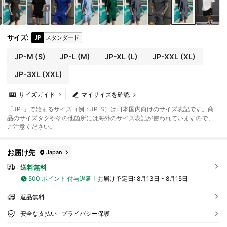
サイズ
:
JP
スタンダード
JP-M
(S)
JP-L
(M)
JP-XL
(L)
JP-XXL
(XL)
JP-3XL
(XXL)
サイズガイド
マイサイズを確認
「JP-」で始まるサイズ（例：JP-S）は日本国内向けのサイズ表記です。商
品のサイズタグやその他箇所には海外のサイズ表記が使われていますので、
ご注意ください。
お届け先
Japan
送料無料
500 ポイント 付与遅延
お届け予定日:
8月13日 - 8月15日
返品無料
安全な支払い · プライバシー保護