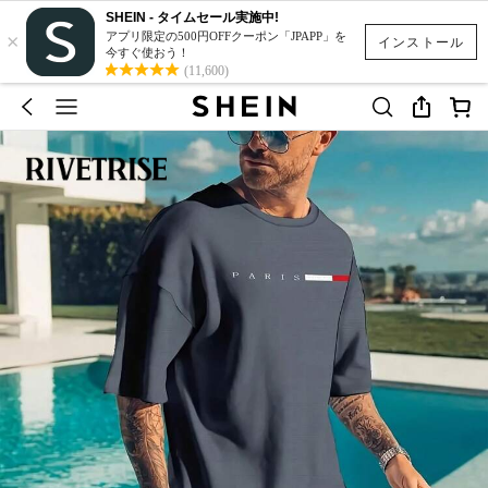
SHEIN - タイムセール実施中!
×
アプリ限定の500円OFFクーポン「JPAPP」を
インストール
今すぐ使おう！
(11,600)