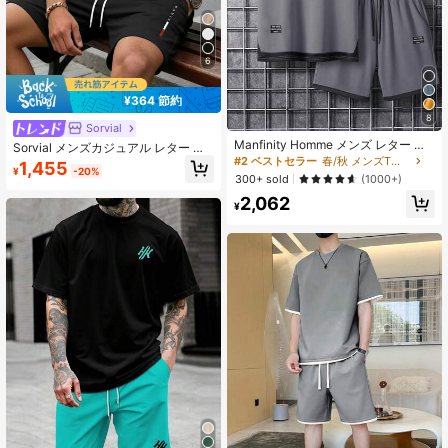
6
¥364 節約
8
Sorvial
Manfinity Homme メンズ レター プ
Sorvial メンズカジュアル レター プ
リント ラウンドネック 半袖 カジュ
リントTシャツ ショーツ セット サマ
#2 ベストセラー
春/秋 メンズTシャツコーデ
1,455
¥
-20%
アル Tシャツ とドローストリング ウ
ー メンズ 2点セット カジュアル
300+ sold
(1000+)
エスト ショーツ セット、快適なアウ
2,062
トフィット
¥