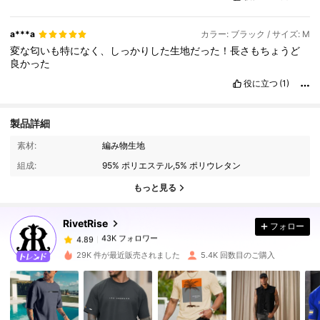
a***a
カラー: ブラック / サイズ: M
変な匂いも特になく、しっかりした生地だった！長さもちょうど
良かった
役に立つ
(1)
製品詳細
43K フォロワー
4.89
素材:
編み物生地
組成:
95% ポリエステル,5% ポリウレタン
43K フォロワー
4.89
もっと見る
RivetRise
フォロー
43K フォロワー
4.89
リ***ホ
は
1日前
に購入しました
29K 件が最近販売されました
5.4K 回数目のご購入
43K フォロワー
4.89
43K フォロワー
4.89