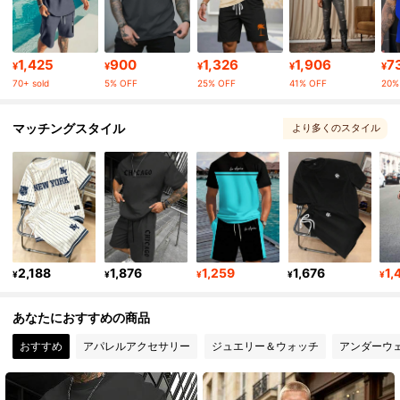
43K フォロワー
4.89
1,425
900
1,326
1,906
7
¥
¥
¥
¥
¥
70+ sold
5% OFF
25% OFF
41% OFF
20%
43K フォロワー
4.89
マッチングスタイル
より多くのスタイル
, あなたはこれを気に入るかもしれません
43K フォロワー
4.89
43K フォロワー
4.89
2,188
1,876
1,259
1,676
1,
43K フォロワー
4.89
¥
¥
¥
¥
¥
あなたにおすすめの商品
43K フォロワー
4.89
おすすめ
アパレルアクセサリー
ジュエリー＆ウォッチ
アンダーウ