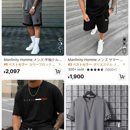
4
9
Manfinity Homme メンズ 半袖クル
Manfinity Homme メンズ サマー レ
ーネックTシャツセット、ルーズフィ
ター プリント Tシャツ ショートパン
#5 ベストセラー
カラーブロック メンズTシャツコーデ
#3 ベストセラー
ポリエステル メンズTシャツコーデ
ット、メンズカラーブロッククルー
ツ セット、カジュアルウェア、外
300+ sold
(1000+)
2,097
ネック半袖カジュアルTシャツとドロ
出、旦那様用
¥
1,900
ーストリングウエストショーツセッ
¥
ト、ブラウンとアプリコットカラー
ブロックメンズTシャツセット、ファ
ッショナブルなNYレタープリント、
オールドマネースタイル、デイリー
カジュアル、週末の外出、アウトド
アアクティビティ、旅行アドベンチ
ャー、リラックスした職場環境また
はセミフォーマルな場面、ボーイフ
レンド/夫へのギフト、記念日/誕生日
パーティー、夏休みウェディング、
春夏ファッションセットに適してい
ます