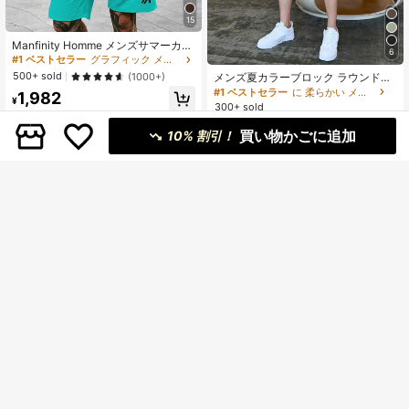
15
Manfinity Homme メンズサマーカジ
6
ュアルプリント ラウンドネック 半袖
#1 ベストセラー
グラフィック メンズTシャツコーデ
Tシャツ ショーツセット メンズサマ
500+ sold
(1000+)
メンズ夏カラーブロック ラウンドネ
ーアウトフィット メンズTシャツ コ
ック 半袖カジュアルTシャツ&ドロー
#1 ベストセラー
に 柔らかい メンズコーデ
1,982
ーデ メンズサマーウェア メンズTシ
¥
ストリング ウエストショーツセッ
300+ sold
ャツ コーデ メンズ衣料アウトフィッ
ト、快適なアウトフィット
ト
2,418
¥
買い物かごに追加
10% 割引！
6
¥416 節約
2枚セット メンズ ユニークなストラ
7