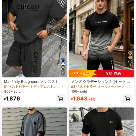
7
¥51 節約
11
Manfinity Roughcore メンズストリ
メンズ グラデーション 2点セット ト
ートウェア シカゴロゴプリント 半袖
ップス&ショーツ、プリント「PARI
#1 ベストセラー
ミディアムストレッチ メンズコーデ
#3 ベストセラー
オールオーバープリント メンズTシャツコーデ
Tシャツ&ショーツセット、カジュア
S」クルーネック 半袖Tシャツ、ドロ
800+ sold
100+ sold
ル 多用途 半袖&ショーツ 2点セット
ーストリング&ポケット付きショー
1,643
1,876
アウトフィット
ツ、カジュアルファッションアウト
¥
-3%
¥
フィット、夏のアウトドアウェアに
適しています、100%ポリエステル、
軽量素材、ストリートウェア