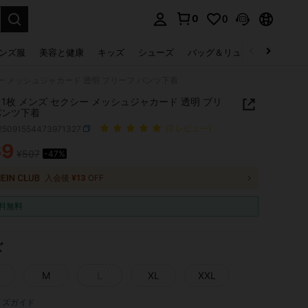
0
0
select.
ンズ服
美容と健康
キッズ
シューズ
バッグ＆リュック
下着＆
クシー メッシュジャカード 透明 ブリーフ パンツ下着
IN 1枚 メンズ セクシー メッシュジャカード 透明 ブリ
パンツ下着
i25091554473971327
(3 レビュー)
69
¥507
-47%
ICE AND AVAILABILITY
入会後
¥13
OFF
料無料
ズ
M
L
XL
XXL
イズガイド