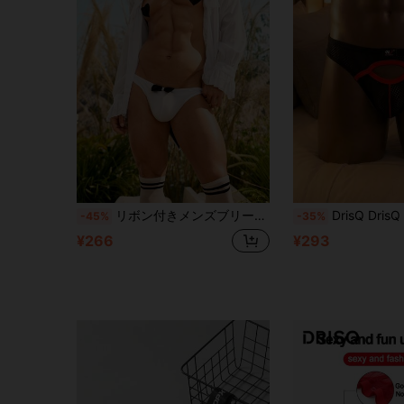
リボン付きメンズブリーフ、セクシー
DrisQ DrisQ 1枚 
-45%
-35%
¥266
¥293