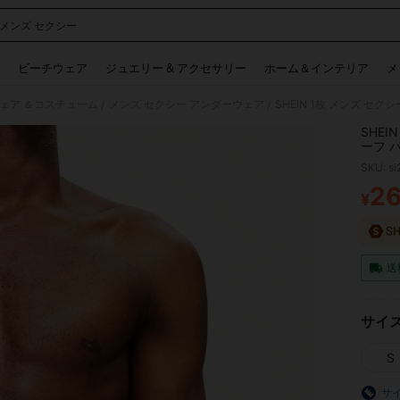
 メンズ セクシー
 and down arrow keys to navigate search 検索履歴 and 人気ワード. Press Enter to 
ビーチウェア
ジュエリー & アクセサリー
ホーム＆インテリア
メ
ェア ＆コスチューム
メンズ セクシー アンダーウェア
SHEIN 1枚 メンズ セ
/
/
SHE
ーフ 
SKU: s
2
¥
PR
送
サイ
S
サ