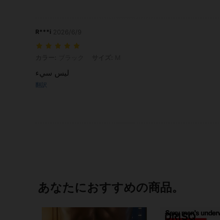
R***i
2026/6/9
カラー: ブラック, サイズ: M
カラー:
ブラック
サイズ:
M
ليس سيء
翻訳
あなたにおすすめの商品。