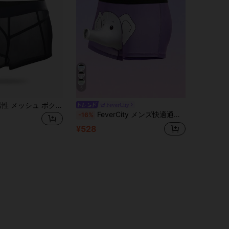
5
DrisQ DrisQ 男性 メッシュ ボクサーブリーフ
FeverCity
FeverCity メンズ快適通気性抜群 象柄ボクサーブリーフ
-16%
¥528