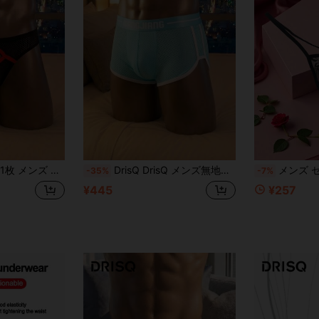
メンズ メッシュ 三角ブリーフ
DrisQ DrisQ メンズ無地メッシュスポーツショーツ、柔らかく快適、日常着用に適しています
メンズ セクシー レース フローラル 通気性 Tバックショーツ、ファッション レースショーツ、透かし彫り 透明
-35%
-7%
¥445
¥257