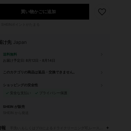
買い物かごに追加
1
SHEINポイントがたまる
届け先
Japan
送料無料
お届け予定日:
8月12日 - 8月14日
このカテゴリの商品は返品・交換できません。
ショッピングの安全性
安全な支払い
プライバシー保護
SHEIN が販売
SHEIN から発送
情報
手洗い,もしくはプロによるドライクリーニング可,レース,ボクサーパンツ