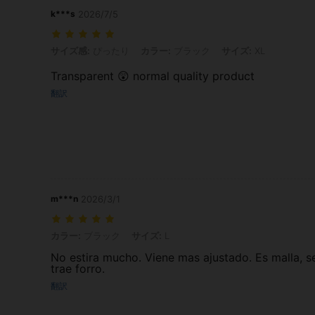
k***s
2026/7/5
サイズ感: ぴったり, カラー: ブラック, サイズ: XL
サイズ感:
ぴったり
カラー:
ブラック
サイズ:
XL
Transparent 😲 normal quality product
翻訳
m***n
2026/3/1
カラー: ブラック, サイズ: L
カラー:
ブラック
サイズ:
L
No estira mucho. Viene mas ajustado. Es malla, s
trae forro.
翻訳