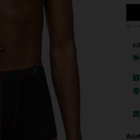
購入で
お
商品