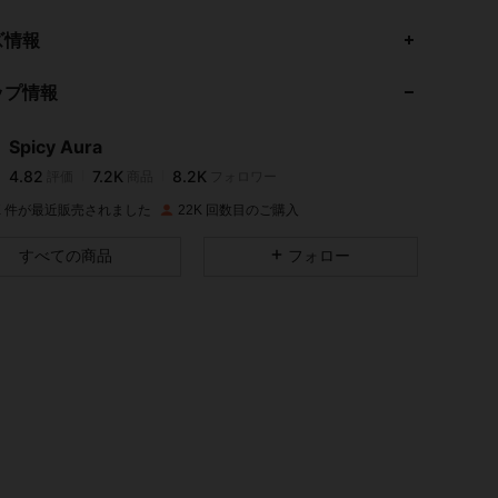
4.82
7.2K
8.2K
ズ情報
ップ情報
4.82
7.2K
8.2K
Spicy Aura
4.82
7.2K
8.2K
評価
商品
フォロワー
n***8
は
1日前
に購入しました
0K 件が最近販売されました
22K 回数目のご購入
4.82
7.2K
8.2K
すべての商品
フォロー
4.82
7.2K
8.2K
4.82
7.2K
8.2K
4.82
7.2K
8.2K
4.82
7.2K
8.2K