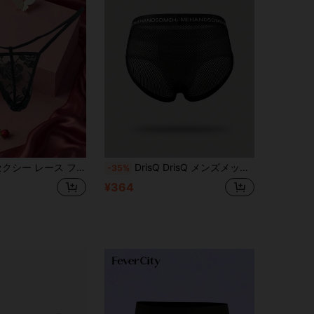
レース フローラル下着、ローウエスト スリムフィット ブリーフ、メンズ レースショーツ、ローウエスト セクシー メンズ下着、ナイトクラブ、プールパーティー、日常のデートの秘密、インフルエンサースタイル ウエストバンド
DrisQ DrisQ メンズメッシュコントラストレター弾性バンドセクシーなアンダーウェア
-35%
¥364