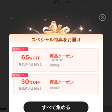
いいね！ (0)
スペシャル特典をお届け
新規ユーザー
商品クーポン
いいね！ (0)
65
%OFF
上限 ¥1,300
最低購入金額なし
期間限定
新規ユーザー
30
商品クーポン
%OFF
期間限定
最低購入金額なし
すべて集める