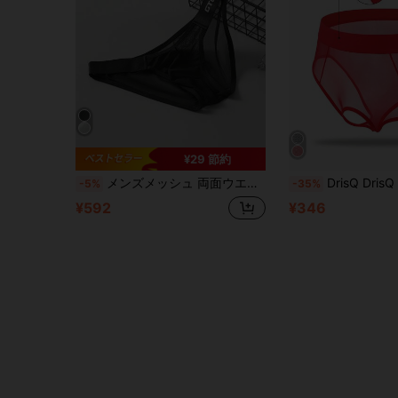
¥29 節約
メンズメッシュ 両面ウエストバンド 薄型粘着 U字型 低腰 通気性 快適 セクシーな下着
DrisQ DrisQ メンズ シアー シースルー セクシー 
-5%
-35%
¥592
¥346