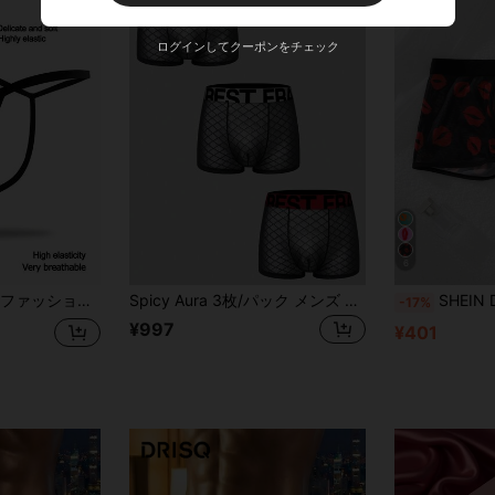
ログインしてクーポンをチェック
6
シュ 取り外し不可 ミドルウエスト メンズTバック下着
Spicy Aura 3枚/パック メンズ セクシー スクエアレッグブリーフ
SHEIN DrisQ リ
-17%
¥997
¥401