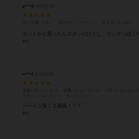
g***0
2026/1/16
サイズ感: 大きい, カラー: マルチカラー, サイズ: 18-24M
サイズ感:
大きい
カラー:
マルチカラー
サイズ:
18-24M
セットかと思ったらズボンだけだし、ピンクっぽく
翻訳
n***8
2026/6/9
身長: 82 cm / 32 in, 体重: 12 kg / 26 lbs, バスト: 80 cm / 31 in, 
身長:
82 cm / 32 in
体重:
12 kg / 26 lbs
バスト:
80 cm / 31
カラー:
マルチカラー
サイズ:
2-3Y
シーイン安くて最高！！！
翻訳