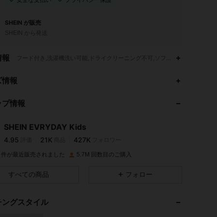
SHEIN が販売
SHEIN から発送
情報
フード付き,洗濯機洗い可能,ドライクリーニング不可,ソフト洗剤で洗ってくだ
4.95
21K
427K
ズ情報
ップ情報
4.95
21K
427K
SHEIN EVRYDAY Kids
4.95
21K
427K
評価
商品
フォロワー
t***n
は
19時間前
に購入しました
1M 件が最近販売されました
5.7M 回数目のご購入
4.95
21K
427K
すべての商品
フォロー
4.95
21K
427K
チングスタイル