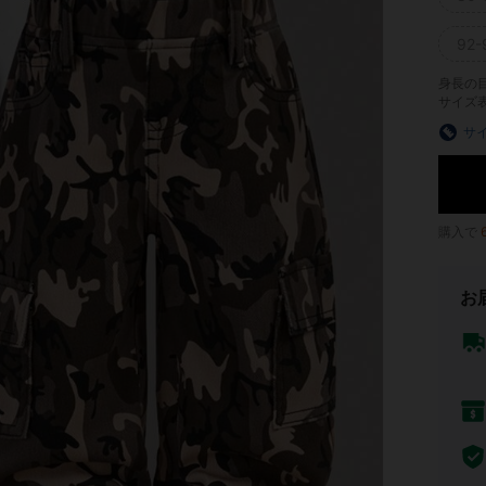
92-
身長の
サイズ
サ
購入で
お