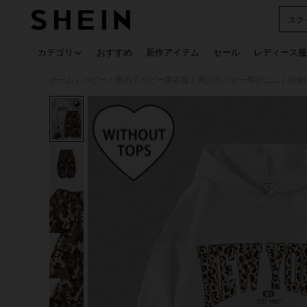
スク
Use up
カテゴリ
おすすめ
新作アイテム
セール
レディース服
ホーム
ベビー
男の子ベビー用衣服
男の子ベビー用デニム
/
/
/
/