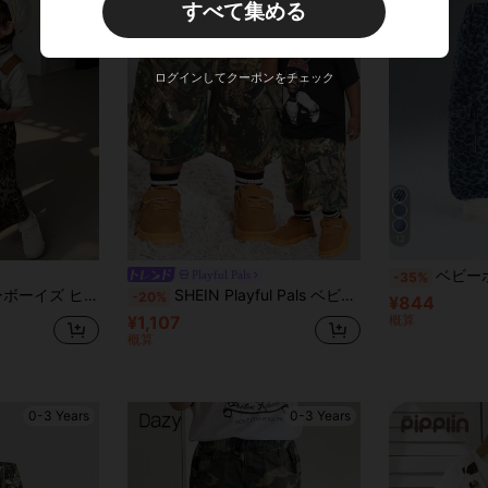
すべて集める
新規ユーザー
30
商品クーポン
%OFF
¥9,000以上のご注文
期間限定
ログインしてクーポンをチェック
12
ベビーボーイズ ファッション レオパード柄 カーゴ
Playful Pals
-35%
ッジ ストリートカジュアル デニム バケーション 幼児用
SHEIN Playful Pals ベビーボーイ ストリートスタイル ヴィンテージ アウトドア カジュアル カモフラージュ&木の枝柄 ゆとりデニムショーツ、快適な伸縮ウエスト&実用的な大きなポケット付き、おしゃれな外出に最適
-20%
¥844
¥1,107
概算
概算
0-3 Years
0-3 Years