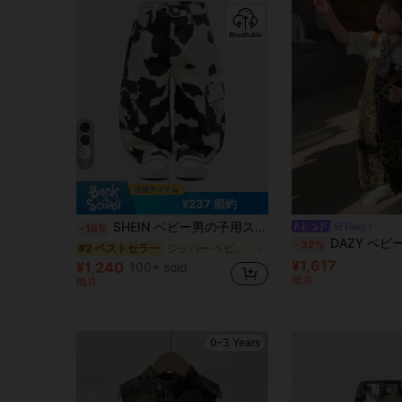
7
¥237 節約
SHEIN ベビー男の子用ストリートクールウォッシュドカモフラージュカーゴポケットルーズフィットデニムジーンズ、ベビー男の子の秋冬服としてカジュアルで多用途
Dazy
-16%
DAZY ベビーボーイズ ヒョウ柄サスペンダー 韓国風バ
-32%
ジッパー ベビーボーイズデニム
#2 ベストセラー
¥1,617
¥1,240
100+ sold
概算
概算
0-3 Years