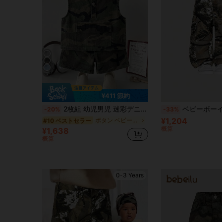
5
¥411 節約
2枚組 幼児男児 迷彩デニムノースリーブカーディガントップ&ルーズショーツセット
ベビーボーイズ新作カジュアルファッション迷彩多
-20%
-33%
¥1,204
ボタン ベビーボーイズデニム
#10 ベストセラー
概算
¥1,638
概算
0-3 Years