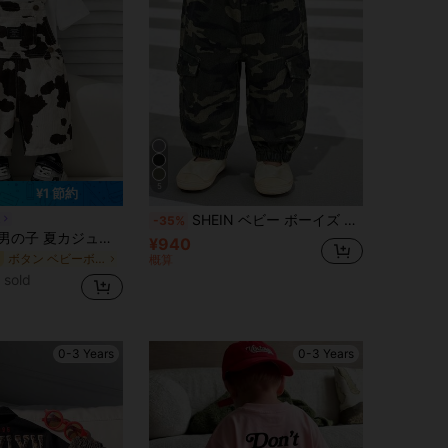
5
¥1 節約
SHEIN ベビー ボーイズ カジュアル カモフラージュプリント カーゴデニムジーンズ
n
-35%
SHEIN ベビー男の子 夏カジュアル パッチ ゆとりストレートレッグデニムオーバーオールジャンプスーツジーンズショーツ(Tシャツなし)、春夏のアウトフィット、キッズデニムロンパース
¥940
ボタン ベビーボーイズデニム
概算
 sold
0-3 Years
0-3 Years