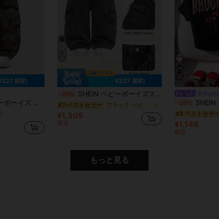
4
6
¥321 節約
¥327 節約
SHEIN ベビーボーイズストリートクールウォッシュドカモフラージュカーゴポケット ルーズフィットデニムジーンズ、ベビーボーイズの秋冬カジュアルで多用途な服
Pippli
-20%
ット ルーズフィット デニムジーンズ、ベビーボーイズの秋冬服にカジュアルで多用途
SHEIN 新生児男の子夏用かわ
-20%
ブラック ベビーボーイズデニム
#7 ベストセラー
#2 ベストセラ
)
¥1,305
概算
¥1,146
概算
もっと見る