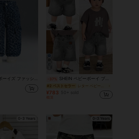
6
パンツ 伸縮ウエストバンド付き ポケット付き カジュアルパンツ お出かけ・普段使い用 快適でおしゃれなストリートウェア
SHEIN ベビーボーイ ブルーデニム ストレートレッグ ショーツ
-37%
レター ベビーボーイズデニム
#2 ベストセラー
¥783
50+ sold
概算
0-3 Years
0-3 Years