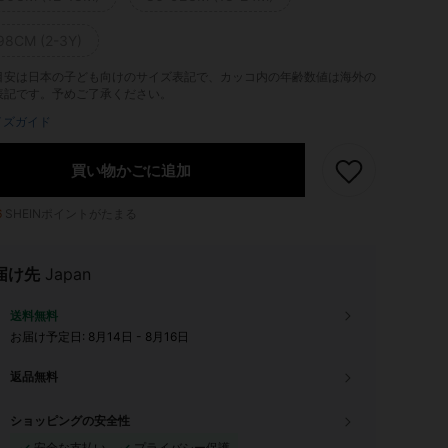
98CM (2-3Y)
目安は日本の子ども向けのサイズ表記で、カッコ内の年齢数値は海外の
表記です。予めご了承ください。
イズガイド
買い物かごに追加
6
SHEINポイントがたまる
届け先
Japan
送料無料
お届け予定日:
8月14日 - 8月16日
返品無料
ショッピングの安全性
安全な支払い
プライバシー保護