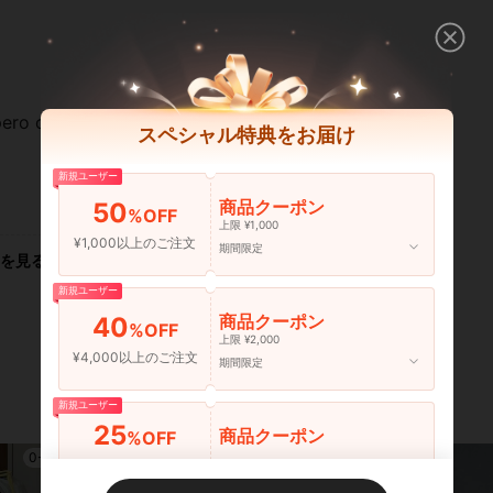
o okY lg po salamat po seller
スペシャル特典をお届け
新規ユーザー
いいね！ (0)
商品クーポン
50
%OFF
上限 ¥1,000
¥1,000以上のご注文
期間限定
を見る
新規ユーザー
商品クーポン
40
%OFF
上限 ¥2,000
¥4,000以上のご注文
期間限定
新規ユーザー
25
商品クーポン
%OFF
0-3 Years
0-3 Years
¥6,000以上のご注文
期間限定