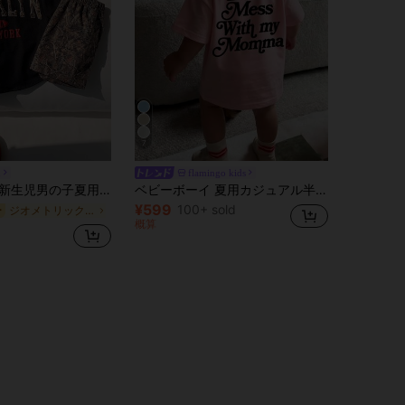
7
n
flamingo kids
いいカジュアル 葉柄プリントブラックショートスリーブシャツ&ショーツセット
ベビーボーイ 夏用カジュアル半袖Tシャツ、「Don't Mess With My Momma」スローガンプリント クルーネック トップス、新生児と幼児に適しています
¥599
100+ sold
ジオメトリック 男の子用シャツコーデ
ー
概算