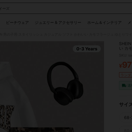
イーズ
 and down arrow keys to navigate search 検索履歴 and 人気ワード. Press Enter to 
ビーチウェア
ジュエリー & アクセサリー
ホーム＆インテリア
メ
SHE
い カ
0-3 Years
ニム 
SKU: s
ェア、
9
¥
PR
ランダム
送
サイ
68-
80-