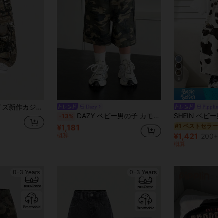
6
ポケットダメージ加工ストレートレッグジーンズ
Dazy
Pippli
DAZY ベビー男の子 カモフラージュ 韓国風 ルーズフィット デニム 夏用
-13%
#1 ベストセラー
¥1,181
¥1,421
概算
200+
概算
0-3 Years
0-3 Years