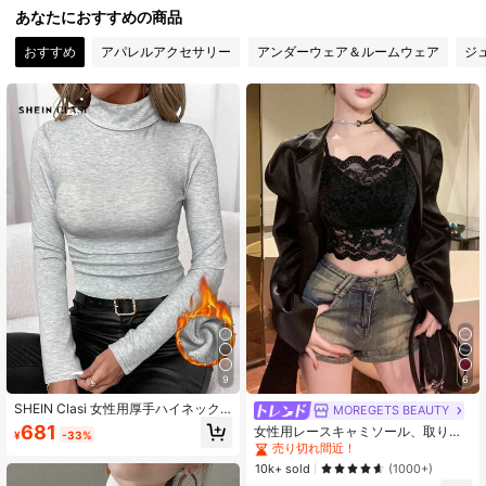
823K フォロワー
4.91
あなたにおすすめの商品
おすすめ
アパレルアクセサリー
アンダーウェア＆ルームウェア
ジ
823K フォロワー
4.91
823K フォロワー
4.91
823K フォロワー
4.91
823K フォロワー
4.91
823K フォロワー
4.91
9
6
823K フォロワー
SHEIN Clasi 女性用厚手ハイネック
4.91
MOREGETS BEAUTY
インナー、秋冬に活躍
681
女性用レースキャミソール、取り外
¥
-33%
し可能なパッド付き、かわいい&セク
売り切れ間近！
シーな無地インナー、新学期、冬、
10k+ sold
(1000+)
823K フォロワー
クリスマス、春節、カジュアルブラ
4.91