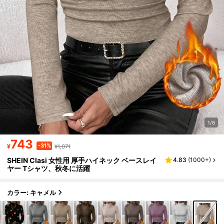
1/6
743
-31%
¥
¥1,071
SHEIN Clasi 女性用 厚手ハイネック ベースレイ
4.83
(
1000+
)
ヤー Tシャツ、秋冬に活躍
カラー: キャメル