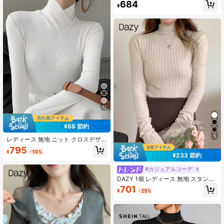
684
ックサマーに適しています、シック&
¥
エレガント
12
¥88 節約
5
レディース 無地 ニット クロスデザ
イン スタンドカラー ベースレイヤー
795
¥
-10%
Tシャツトップス オフィス向け 新年
¥233 節約
スタイル 秋冬新作 カジュアル ホワ
イト
#カジュアルコーデ
DAZY 1個 レディース 無地 スタンド
カラー 長袖 ミニマルTシャツ、カジ
701
¥
-25%
ュアル 日常着、学校に戻る服