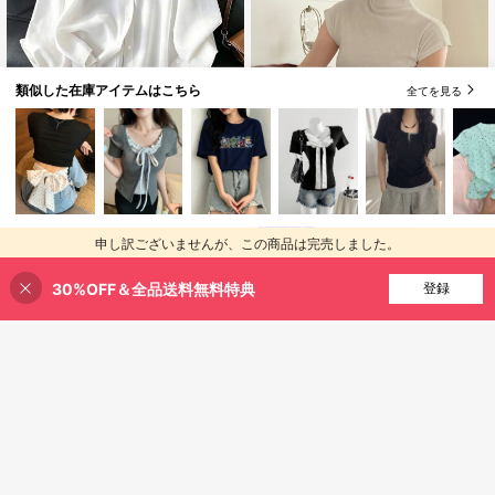
類似した在庫アイテムはこちら
全てを見る
19
レディース カジュアル ルーズ 長袖
シャツ、仕事と通勤に適していま
1.3k+ sold
す、春/秋 ホワイト、美的
10
1,387
¥
#韓国スタイル
DAZY 女性用プレーンスタンドカラ
申し訳ございませんが、この商品は完売しました。
ーtシャツ
売り切れ間近！
3k+ sold
30%OFF＆全品送料無料特典
完売
登録
830
¥