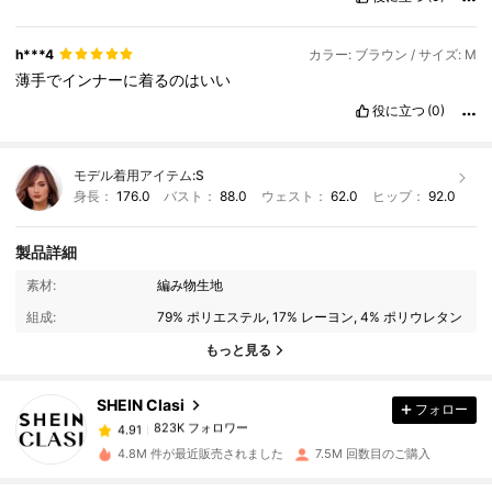
h***4
カラー: ブラウン / サイズ: M
薄手でインナーに着るのはいい
役に立つ
(0)
モデル着用アイテム:
S
身長：
176.0
バスト：
88.0
ウェスト：
62.0
ヒップ：
92.0
製品詳細
素材:
編み物生地
823K フォロワー
4.91
組成:
79% ポリエステル, 17% レーヨン, 4% ポリウレタン
もっと見る
823K フォロワー
4.91
SHEIN Clasi
フォロー
823K フォロワー
4.91
4.8M 件が最近販売されました
7.5M 回数目のご購入