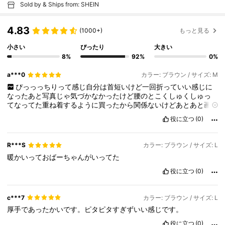
Sold by & Ships from: SHEIN
4.83
(1000+)
もっと見る
小さい
ぴったり
大きい
8%
92%
0%
a***0
カラー: ブラウン / サイズ: M
ぴっっっちりって感じ自分は首短いけど一回折っていい感じに
なったあと写真じゃ気づかなかったけど腰のとこくしゅくしゅっ
てなってた重ね着するように買ったから関係ないけどあとあと画
像めっちゃわかりにくくて申し訳ないけど写真より色濃くてちょ
役に立つ
(0)
っとびっくり結構明るめの茶色あったかそうマイサイズ正確です
R***S
カラー: ブラウン / サイズ: L
暖かいっておばーちゃんがいってた
役に立つ
(0)
c***7
カラー: ブラウン / サイズ: L
厚手であったかいです。ピタピタすぎずいい感じです。
役に立つ
(0)