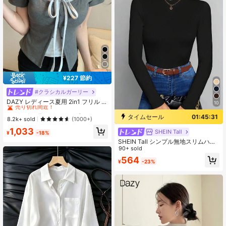
¥227 節約
#クラシカルガーリー
#8 ベストセラー
に スクープネック 女性用トップス、ブラウス、Tシャツ
売り切れ間近！
DAZY レディース夏用 2in1 フリル ち
10
ょう結び 半袖Tシャツ
#8 ベストセラー
#8 ベストセラー
に スクープネック 女性用トップス、ブラウス、Tシャツ
に スクープネック 女性用トップス、ブラウス、Tシャツ
タイムセール
01:45:31
売り切れ間近！
売り切れ間近！
8.2k+ sold
(1000+)
#8 ベストセラー
に スクープネック 女性用トップス、ブラウス、Tシャツ
1,033
SHEIN Tall
¥
-18%
売り切れ間近！
SHEIN Tall シンプル無地スリムハイ
カラーブラックトップ、秋冬に適し
90+ sold
ています、秋、ブラックトップス、
564
¥
-23%
高身長女性